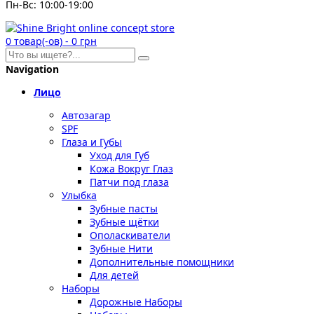
Пн-Вс: 10:00-19:00
0
товар(-ов)
-
0 грн
Navigation
Лицо
Автозагар
SPF
Глаза и Губы
Уход для Губ
Кожа Вокруг Глаз
Патчи под глаза
Улыбка
Зубные пасты
Зубные щётки
Ополаскиватели
Зубные Нити
Дополнительные помощники
Для детей
Наборы
Дорожные Наборы