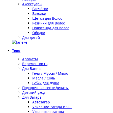
Аксессуары
Расчёски
Заколки
Щётки для Волос
Резинки для Волос
Полотенца для волос
Ободки
Для детей
Тело
Ароматы
Беременность
Для Ванны
Гели / Муссы / Мыло
Масла / Соль
Губки для Душа
Подарочные сертификаты
Детский уход
Для Загара
Автозагар
Усиление Загара и SPF
Уход после загара