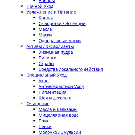
Наборы
Ночной Уход
Увлажнение и Питание
Кремы
Сыворотки / Эссенции
Масла
Маски
Одноразовые маски
Активы / Эксфолианты
Энзимная пудра
Пилинги
Скрабы
Средства локального действия
Специальный Уход
Акне
Антивозрастной Уход
Пигментация
Шея и декольте
Очищение
Масла и бальзамы
Мицеллярная вода
Гели
Пенки
Молочко / Эмульсии