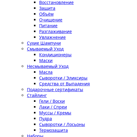
Восстановление
Защита
Объём
Очищение
Питание
Разглаживание
Увлажнение
Сухие Шампуни
Смываемый Уход
Кондиционеры
Маски
Несмываемый Уход
Масла
Сыворотки / Эликсиры
Средства от Выпадения
Подарочные сертификаты
Стайлинг
Гели / Воски
Лаки / Спреи
Муссы / Кремы
Пудра
Сыворотки / Лосьоны
Термозащита
Наборы