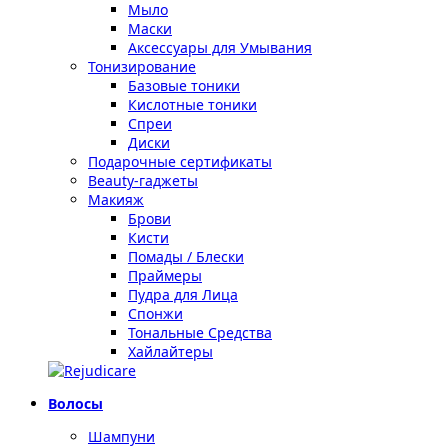
Мыло
Маски
Аксессуары для Умывания
Тонизирование
Базовые тоники
Кислотные тоники
Спреи
Диски
Подарочные сертификаты
Beauty-гаджеты
Макияж
Брови
Кисти
Помады / Блески
Праймеры
Пудра для Лица
Спонжи
Тональные Средства
Хайлайтеры
Волосы
Шампуни