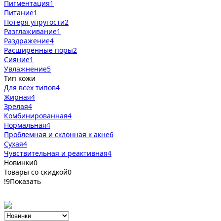
Пигментация
1
Питание
1
Потеря упругости
2
Разглаживание
1
Раздражение
4
Расширенные поры
2
Сияние
1
Увлажнение
5
Тип кожи
Для всех типов
4
Жирная
4
Зрелая
4
Комбинированная
4
Нормальная
4
Проблемная и склонная к акне
6
Сухая
4
Чувствительная и реактивная
4
Новинки
0
Товары со скидкой
0
!
9
Показать