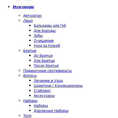
Мужчинам
Автозагар
Лицо
Бальзамы для Губ
Для Бороды
Зубы
Очищение
Уход за Кожей
Бритьё
До Бритья
Для Бритья
После Бритья
Подарочные сертификаты
Волосы
Лечение и Уход
Шампуни / Кондиционеры
Стайлинг
Аксессуары
Наборы
Наборы
Дорожные Наборы
Тело