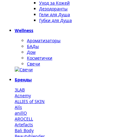
Уход за Кожей
Дезодоранты
Гели для Душа
Губки для Душа
Wellness
Ароматизаторы
БАДы
Дом
Косметички
Свечи
Бренды
3LAB
Acnemy
ALLIES of SKIN
Alís
anillO
AROCELL
Artefacts
Bali Body
Beautyblender