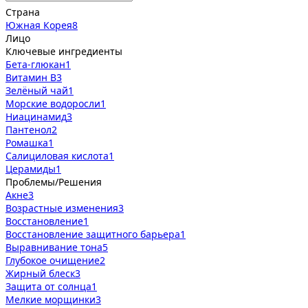
Страна
Южная Корея
8
Лицо
Ключевые ингредиенты
Бета-глюкан
1
Витамин В
3
Зелёный чай
1
Морские водоросли
1
Ниацинамид
3
Пантенол
2
Ромашка
1
Салициловая кислота
1
Церамиды
1
Проблемы/Решения
Акне
3
Возрастные изменения
3
Восстановление
1
Восстановление защитного барьера
1
Выравнивание тона
5
Глубокое очищение
2
Жирный блеск
3
Защита от солнца
1
Мелкие морщинки
3