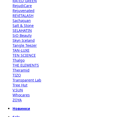
RATED GREEN
RejudiCare
Rejuvenated
REVITALASH
Sachajuan
Salt & Stone
SELAHATIN
SiO Beauty
Skyn Iceland
Tangle Teezer
TAN-LUXE
TEN SCIENCE
Thalgo
THE ELEMENTS
Theramid
TIZO
Transparent Lab
Tree Hut
V.SUN
Whocares
ZOYA
Новинки