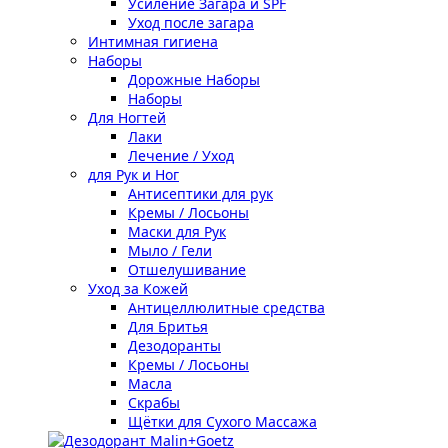
Усиление Загара и SPF
Уход после загара
Интимная гигиена
Наборы
Дорожные Наборы
Наборы
Для Ногтей
Лаки
Лечение / Уход
для Рук и Ног
Антисептики для рук
Кремы / Лосьоны
Маски для Рук
Мыло / Гели
Отшелушивание
Уход за Кожей
Антицеллюлитные средства
Для Бритья
Дезодоранты
Кремы / Лосьоны
Масла
Скрабы
Щётки для Сухого Массажа