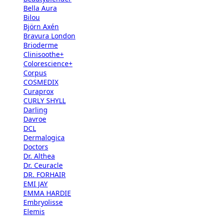
Bella Aura
Bilou
Björn Axén
Bravura London
Brioderme
Clinisoothe+
Colorescience+
Corpus
COSMEDIX
Curaprox
CURLY SHYLL
Darling
Davroe
DCL
Dermalogica
Doctors
Dr. Althea
Dr. Ceuracle
DR. FORHAIR
EMI JAY
EMMA HARDIE
Embryolisse
Elemis