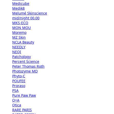
Medicube
Medik8
Melumé Skinscience
mid/night 00.00
MKS-ECO
MON MOU
Moremo
MZ Skin
NCLA Beauty
NEEDLY
NEQI
Patchology
Percent Science
Peter Thomas Roth
Photozyme MD
Phyto-C
POUFEE
Proraso
PSA
Pure Paw Paw
Q+A
Qtica
RARE PARIS