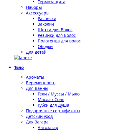
Термозащита
Наборы
Аксессуары
Расчёски
Заколки
Щётки для Волос
Резинки для Волос
Полотенца для волос
Ободки
Для детей
Тело
Ароматы
Беременность
Для Ванны
Гели / Муссы / Мыло
Масла / Соль
Губки для Душа
Подарочные сертификаты
Детский уход
Для Загара
Автозагар