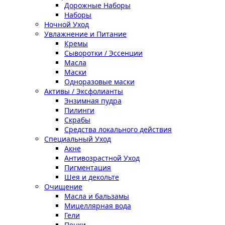
Дорожные Наборы
Наборы
Ночной Уход
Увлажнение и Питание
Кремы
Сыворотки / Эссенции
Масла
Маски
Одноразовые маски
Активы / Эксфолианты
Энзимная пудра
Пилинги
Скрабы
Средства локального действия
Специальный Уход
Акне
Антивозрастной Уход
Пигментация
Шея и декольте
Очищение
Масла и бальзамы
Мицеллярная вода
Гели
Пенки