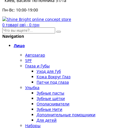
Киев, Василя Тютюнника 51/1а
Пн-Вс: 10:00-19:00
0
товар(-ов)
-
0 грн
Navigation
Лицо
Автозагар
SPF
Глаза и Губы
Уход для Губ
Кожа Вокруг Глаз
Патчи под глаза
Улыбка
Зубные пасты
Зубные щётки
Ополаскиватели
Зубные Нити
Дополнительные помощники
Для детей
Наборы