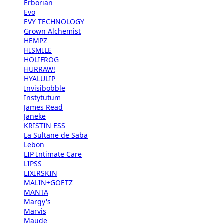
Erborian
Evo
EVY TECHNOLOGY
Grown Alchemist
HEMPZ
HISMILE
HOLIFROG
HURRAW!
HYALULIP
Invisibobble
Instytutum
James Read
Janeke
KRISTIN ESS
La Sultane de Saba
Lebon
LIP Intimate Care
LIPSS
LIXIRSKIN
MALIN+GOETZ
MANTA
Margy's
Marvis
Maude