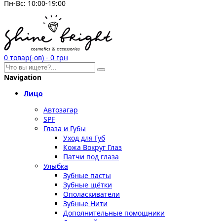
Пн-Вс: 10:00-19:00
0
товар(-ов)
-
0 грн
Navigation
Лицо
Автозагар
SPF
Глаза и Губы
Уход для Губ
Кожа Вокруг Глаз
Патчи под глаза
Улыбка
Зубные пасты
Зубные щётки
Ополаскиватели
Зубные Нити
Дополнительные помощники