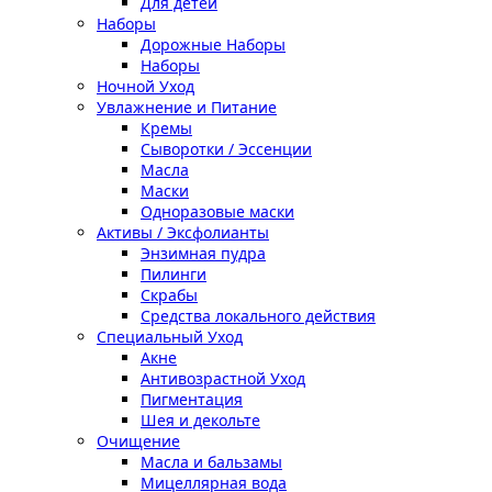
Для детей
Наборы
Дорожные Наборы
Наборы
Ночной Уход
Увлажнение и Питание
Кремы
Сыворотки / Эссенции
Масла
Маски
Одноразовые маски
Активы / Эксфолианты
Энзимная пудра
Пилинги
Скрабы
Средства локального действия
Специальный Уход
Акне
Антивозрастной Уход
Пигментация
Шея и декольте
Очищение
Масла и бальзамы
Мицеллярная вода