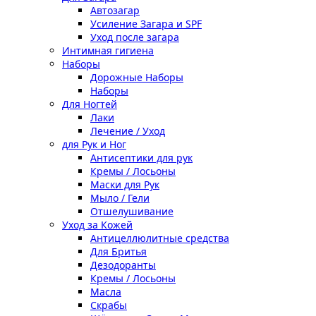
Автозагар
Усиление Загара и SPF
Уход после загара
Интимная гигиена
Наборы
Дорожные Наборы
Наборы
Для Ногтей
Лаки
Лечение / Уход
для Рук и Ног
Антисептики для рук
Кремы / Лосьоны
Маски для Рук
Мыло / Гели
Отшелушивание
Уход за Кожей
Антицеллюлитные средства
Для Бритья
Дезодоранты
Кремы / Лосьоны
Масла
Скрабы