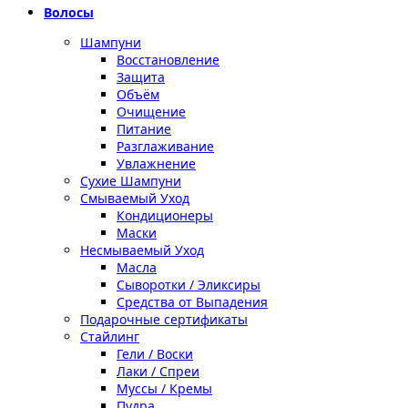
Волосы
Шампуни
Восстановление
Защита
Объём
Очищение
Питание
Разглаживание
Увлажнение
Сухие Шампуни
Смываемый Уход
Кондиционеры
Маски
Несмываемый Уход
Масла
Сыворотки / Эликсиры
Средства от Выпадения
Подарочные сертификаты
Стайлинг
Гели / Воски
Лаки / Спреи
Муссы / Кремы
Пудра