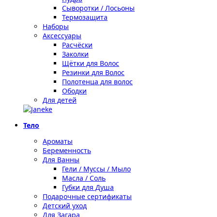
Сыворотки / Лосьоны
Термозащита
Наборы
Аксессуары
Расчёски
Заколки
Щётки для Волос
Резинки для Волос
Полотенца для волос
Ободки
Для детей
Тело
Ароматы
Беременность
Для Ванны
Гели / Муссы / Мыло
Масла / Соль
Губки для Душа
Подарочные сертификаты
Детский уход
Для Загара