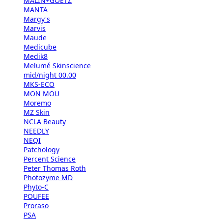
MALIN+GOETZ
MANTA
Margy's
Marvis
Maude
Medicube
Medik8
Melumé Skinscience
mid/night 00.00
MKS-ECO
MON MOU
Moremo
MZ Skin
NCLA Beauty
NEEDLY
NEQI
Patchology
Percent Science
Peter Thomas Roth
Photozyme MD
Phyto-C
POUFEE
Proraso
PSA