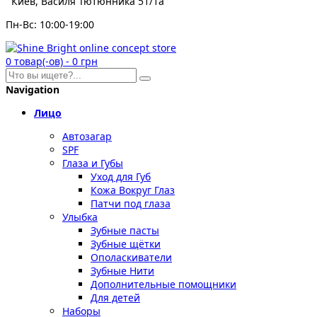
Киев, Василя Тютюнника 51/1а
Пн-Вс: 10:00-19:00
0
товар(-ов)
-
0 грн
Navigation
Лицо
Автозагар
SPF
Глаза и Губы
Уход для Губ
Кожа Вокруг Глаз
Патчи под глаза
Улыбка
Зубные пасты
Зубные щётки
Ополаскиватели
Зубные Нити
Дополнительные помощники
Для детей
Наборы