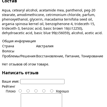
Состав
Аqua, cetearyl alcohol, acetamide mea, panthenol, peg-20
stearate, amodimethicone, cetrimonium chloride, parfum,
phenoxyethanol, glycerin, macadamia ternifolia seed oil,
argania spinosa kernel oil, benzophenone-4, trideceth-15,
trideceth-3, benzoic acid, basic brown 16(ci12250),
dehydroacetic acid, basic blue 99(ci56059), alcohol, acetic acid.
Общая информация
Страна
Австралия
Волосы
Проблемы/Решения
Восстановление, Питание, Тонирование
Нет отзывов об этом товаре.
Написать отзыв
Ваше имя:
Рейтинг
Плохо
Хорошо