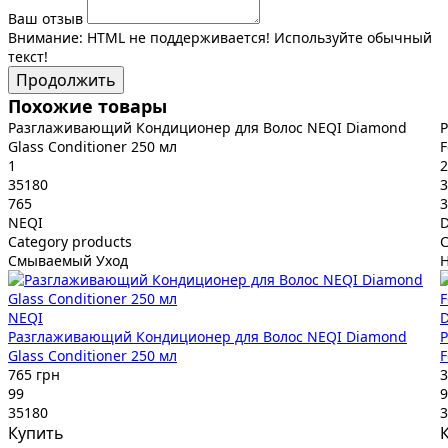
Ваш отзыв
Внимание:
HTML не поддерживается! Используйте обычный
текст!
Продолжить
Похожие товары
Разглаживающий Кондиционер для Волос NEQI Diamond
Р
Glass Conditioner 250 мл
F
1
2
35180
3
765
3
NEQI
D
Category products
C
Смываемый Уход
NEQI
D
Разглаживающий Кондиционер для Волос NEQI Diamond
Р
Glass Conditioner 250 мл
F
765 грн
3
99
9
35180
3
Купить