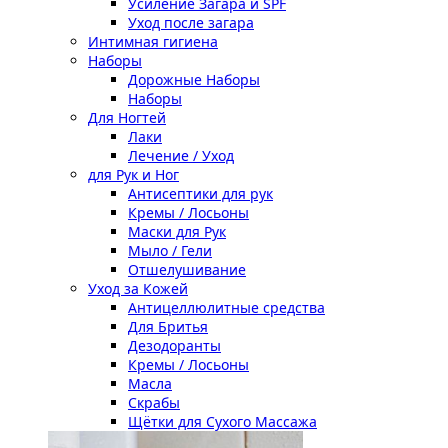
Усиление Загара и SPF
Уход после загара
Интимная гигиена
Наборы
Дорожные Наборы
Наборы
Для Ногтей
Лаки
Лечение / Уход
для Рук и Ног
Антисептики для рук
Кремы / Лосьоны
Маски для Рук
Мыло / Гели
Отшелушивание
Уход за Кожей
Антицеллюлитные средства
Для Бритья
Дезодоранты
Кремы / Лосьоны
Масла
Скрабы
Щётки для Сухого Массажа