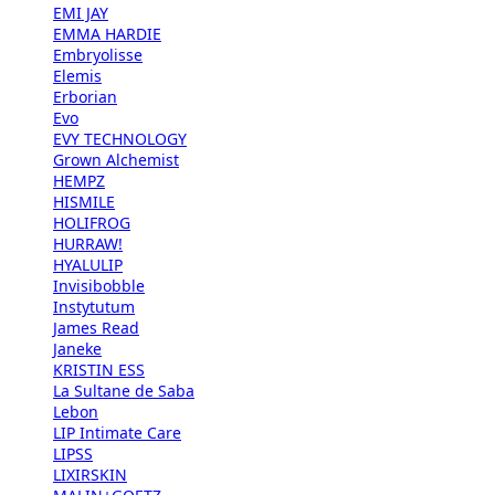
EMI JAY
EMMA HARDIE
Embryolisse
Elemis
Erborian
Evo
EVY TECHNOLOGY
Grown Alchemist
HEMPZ
HISMILE
HOLIFROG
HURRAW!
HYALULIP
Invisibobble
Instytutum
James Read
Janeke
KRISTIN ESS
La Sultane de Saba
Lebon
LIP Intimate Care
LIPSS
LIXIRSKIN