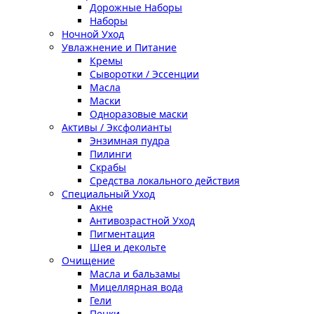
Дорожные Наборы
Наборы
Ночной Уход
Увлажнение и Питание
Кремы
Сыворотки / Эссенции
Масла
Маски
Одноразовые маски
Активы / Эксфолианты
Энзимная пудра
Пилинги
Скрабы
Средства локального действия
Специальный Уход
Акне
Антивозрастной Уход
Пигментация
Шея и декольте
Очищение
Масла и бальзамы
Мицеллярная вода
Гели
Пенки