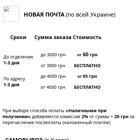
НОВАЯ ПОЧТА
(по всей Украине)
Сроки
Сумма заказа
Стоимость
60
до 3000 грн
грн
от
До отделения
1-3 дня
от 3000 грн
БЕСПЛАТНО
до 4000 грн
95
грн
от
По адресу
1-3 дня
от 4000 грн
БЕСПЛАТНО
При выборе способа оплаты
«Наличными при
получении»
добавляется комиссия
2%
от суммы +
20 грн
за
перечисление послеплаты (наложенный платёж)
САМОВЫВОЗ
(в Киеве)