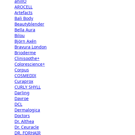
anillO
AROCELL
Artefacts
Bali Body
Beautyblender
Bella Aura
Bilou
Björn Axén
Bravura London
Brioderme
Clinisoothe+
Colorescience+
Corpus
COSMEDIX
Curaprox
CURLY SHYLL
Darling
Davroe
DCL
Dermalogica
Doctors
Dr. Althea
Dr. Ceuracle
DR. FORHAIR