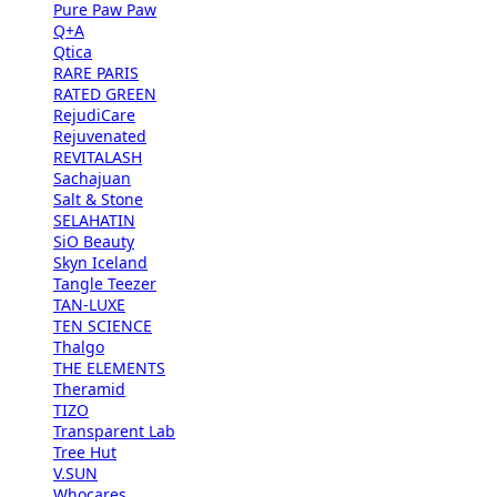
Pure Paw Paw
Q+A
Qtica
RARE PARIS
RATED GREEN
RejudiCare
Rejuvenated
REVITALASH
Sachajuan
Salt & Stone
SELAHATIN
SiO Beauty
Skyn Iceland
Tangle Teezer
TAN-LUXE
TEN SCIENCE
Thalgo
THE ELEMENTS
Theramid
TIZO
Transparent Lab
Tree Hut
V.SUN
Whocares