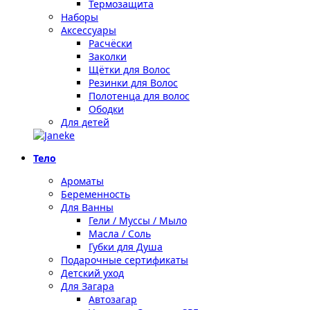
Термозащита
Наборы
Аксессуары
Расчёски
Заколки
Щётки для Волос
Резинки для Волос
Полотенца для волос
Ободки
Для детей
Тело
Ароматы
Беременность
Для Ванны
Гели / Муссы / Мыло
Масла / Соль
Губки для Душа
Подарочные сертификаты
Детский уход
Для Загара
Автозагар