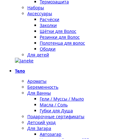
Термозащита
Наборы
Аксессуары
Расчёски
Заколки
Щётки для Волос
Резинки для Волос
Полотенца для волос
Ободки
Для детей
Тело
Ароматы
Беременность
Для Ванны
Гели / Муссы / Мыло
Масла / Соль
Губки для Душа
Подарочные сертификаты
Детский уход
Для Загара
Автозагар