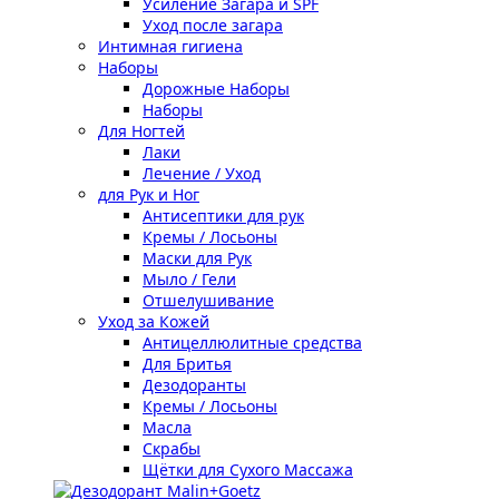
Усиление Загара и SPF
Уход после загара
Интимная гигиена
Наборы
Дорожные Наборы
Наборы
Для Ногтей
Лаки
Лечение / Уход
для Рук и Ног
Антисептики для рук
Кремы / Лосьоны
Маски для Рук
Мыло / Гели
Отшелушивание
Уход за Кожей
Антицеллюлитные средства
Для Бритья
Дезодоранты
Кремы / Лосьоны
Масла
Скрабы
Щётки для Сухого Массажа