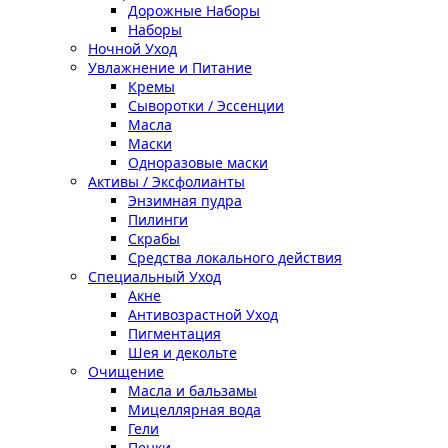
Дорожные Наборы
Наборы
Ночной Уход
Увлажнение и Питание
Кремы
Сыворотки / Эссенции
Масла
Маски
Одноразовые маски
Активы / Эксфолианты
Энзимная пудра
Пилинги
Скрабы
Средства локального действия
Специальный Уход
Акне
Антивозрастной Уход
Пигментация
Шея и декольте
Очищение
Масла и бальзамы
Мицеллярная вода
Гели
Пенки