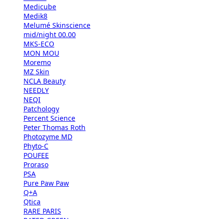
Medicube
Medik8
Melumé Skinscience
mid/night 00.00
MKS-ECO
MON MOU
Moremo
MZ Skin
NCLA Beauty
NEEDLY
NEQI
Patchology
Percent Science
Peter Thomas Roth
Photozyme MD
Phyto-C
POUFEE
Proraso
PSA
Pure Paw Paw
Q+A
Qtica
RARE PARIS