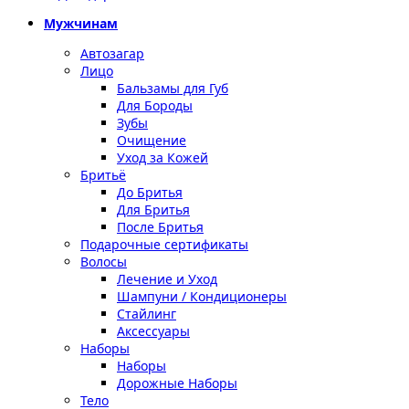
Мужчинам
Автозагар
Лицо
Бальзамы для Губ
Для Бороды
Зубы
Очищение
Уход за Кожей
Бритьё
До Бритья
Для Бритья
После Бритья
Подарочные сертификаты
Волосы
Лечение и Уход
Шампуни / Кондиционеры
Стайлинг
Аксессуары
Наборы
Наборы
Дорожные Наборы
Тело