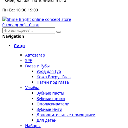
Киев, Василя Тютюнника 51/1а
Пн-Вс: 10:00-19:00
0
товар(-ов)
-
0 грн
Navigation
Лицо
Автозагар
SPF
Глаза и Губы
Уход для Губ
Кожа Вокруг Глаз
Патчи под глаза
Улыбка
Зубные пасты
Зубные щётки
Ополаскиватели
Зубные Нити
Дополнительные помощники
Для детей
Наборы