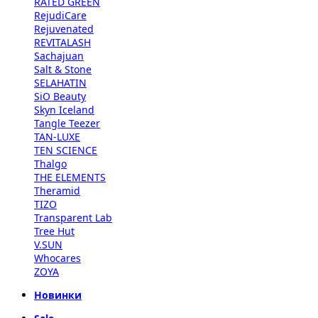
RATED GREEN
RejudiCare
Rejuvenated
REVITALASH
Sachajuan
Salt & Stone
SELAHATIN
SiO Beauty
Skyn Iceland
Tangle Teezer
TAN-LUXE
TEN SCIENCE
Thalgo
THE ELEMENTS
Theramid
TIZO
Transparent Lab
Tree Hut
V.SUN
Whocares
ZOYA
Новинки