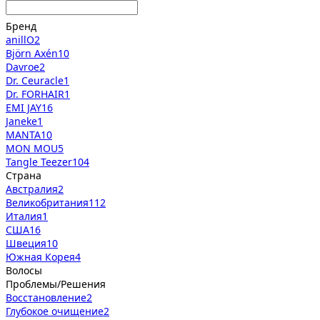
Бренд
anillO
2
Björn Axén
10
Davroe
2
Dr. Ceuracle
1
Dr. FORHAIR
1
EMI JAY
16
Janeke
1
MANTA
10
MON MOU
5
Tangle Teezer
104
Страна
Австралия
2
Великобритания
112
Италия
1
США
16
Швеция
10
Южная Корея
4
Волосы
Проблемы/Решения
Восстановление
2
Глубокое очищение
2