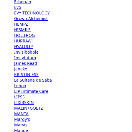
Erborian
Evo
EVY TECHNOLOGY
Grown Alchemist
HEMPZ
HISMILE
HOLIFROG
HURRAW!
HYALULIP
Invisibobble
Instytutum
James Read
Janeke
KRISTIN ESS
La Sultane de Saba
Lebon
LIP Intimate Care
LIPSS
LIXIRSKIN
MALIN+GOETZ
MANTA
Margy's
Marvis
Maude