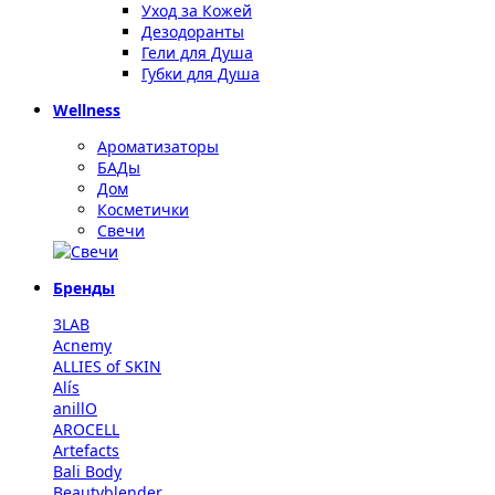
Уход за Кожей
Дезодоранты
Гели для Душа
Губки для Душа
Wellness
Ароматизаторы
БАДы
Дом
Косметички
Свечи
Бренды
3LAB
Acnemy
ALLIES of SKIN
Alís
anillO
AROCELL
Artefacts
Bali Body
Beautyblender