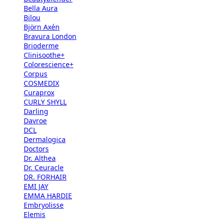
Bella Aura
Bilou
Björn Axén
Bravura London
Brioderme
Clinisoothe+
Colorescience+
Corpus
COSMEDIX
Curaprox
CURLY SHYLL
Darling
Davroe
DCL
Dermalogica
Doctors
Dr. Althea
Dr. Ceuracle
DR. FORHAIR
EMI JAY
EMMA HARDIE
Embryolisse
Elemis