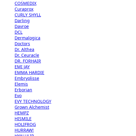
COSMEDIX
Curaprox
CURLY SHYLL
Darling
Davroe
DCL
Dermalogica
Doctors
Dr. Althea
Dr. Ceuracle
DR. FORHAIR
EMI JAY
EMMA HARDIE
Embryolisse
Elemis
Erborian
Evo
EVY TECHNOLOGY
Grown Alchemist
HEMPZ
HISMILE
HOLIFROG
HURRAW!
HYALULIP