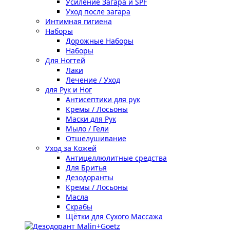
Усиление Загара и SPF
Уход после загара
Интимная гигиена
Наборы
Дорожные Наборы
Наборы
Для Ногтей
Лаки
Лечение / Уход
для Рук и Ног
Антисептики для рук
Кремы / Лосьоны
Маски для Рук
Мыло / Гели
Отшелушивание
Уход за Кожей
Антицеллюлитные средства
Для Бритья
Дезодоранты
Кремы / Лосьоны
Масла
Скрабы
Щётки для Сухого Массажа