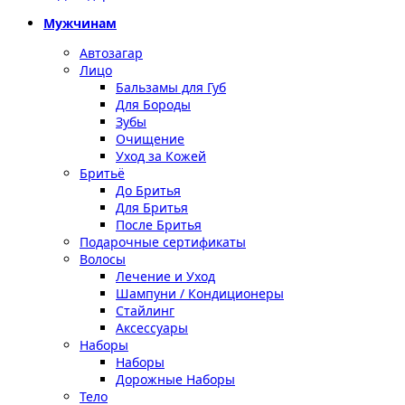
Мужчинам
Автозагар
Лицо
Бальзамы для Губ
Для Бороды
Зубы
Очищение
Уход за Кожей
Бритьё
До Бритья
Для Бритья
После Бритья
Подарочные сертификаты
Волосы
Лечение и Уход
Шампуни / Кондиционеры
Стайлинг
Аксессуары
Наборы
Наборы
Дорожные Наборы
Тело