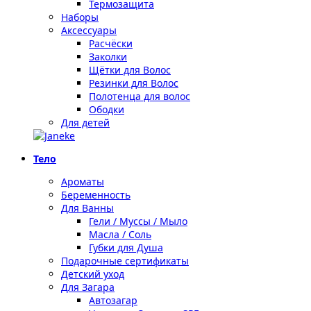
Термозащита
Наборы
Аксессуары
Расчёски
Заколки
Щётки для Волос
Резинки для Волос
Полотенца для волос
Ободки
Для детей
Тело
Ароматы
Беременность
Для Ванны
Гели / Муссы / Мыло
Масла / Соль
Губки для Душа
Подарочные сертификаты
Детский уход
Для Загара
Автозагар