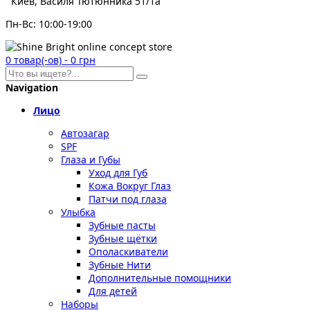
Киев, Василя Тютюнника 51/1а
Пн-Вс: 10:00-19:00
0
товар(-ов)
-
0 грн
Navigation
Лицо
Автозагар
SPF
Глаза и Губы
Уход для Губ
Кожа Вокруг Глаз
Патчи под глаза
Улыбка
Зубные пасты
Зубные щётки
Ополаскиватели
Зубные Нити
Дополнительные помощники
Для детей
Наборы