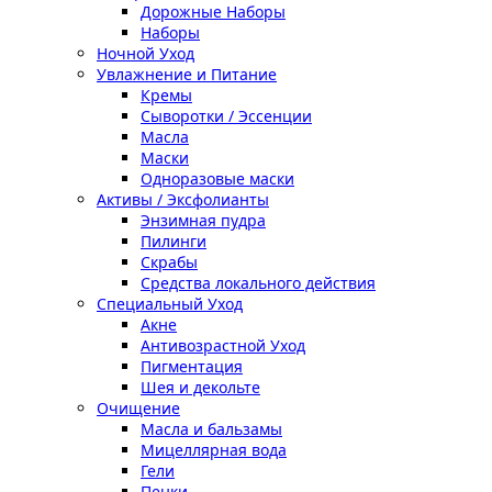
Дорожные Наборы
Наборы
Ночной Уход
Увлажнение и Питание
Кремы
Сыворотки / Эссенции
Масла
Маски
Одноразовые маски
Активы / Эксфолианты
Энзимная пудра
Пилинги
Скрабы
Средства локального действия
Специальный Уход
Акне
Антивозрастной Уход
Пигментация
Шея и декольте
Очищение
Масла и бальзамы
Мицеллярная вода
Гели
Пенки