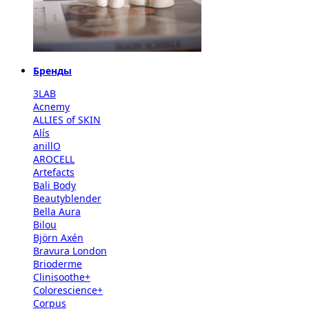
Бренды
3LAB
Acnemy
ALLIES of SKIN
Alís
anillO
AROCELL
Artefacts
Bali Body
Beautyblender
Bella Aura
Bilou
Björn Axén
Bravura London
Brioderme
Clinisoothe+
Colorescience+
Corpus