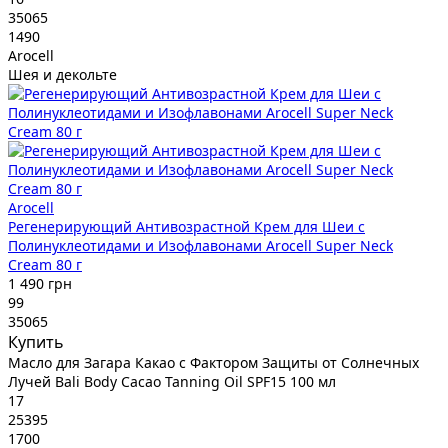
35065
1490
Arocell
Шея и декольте
Arocell
Регенерирующий Антивозрастной Крем для Шеи с
Полинуклеотидами и Изофлавонами Arocell Super Neck
Cream 80 г
1 490 грн
99
35065
Купить
Масло для Загара Какао с Фактором Защиты от Солнечных
Лучей Bali Body Cacao Tanning Oil SPF15 100 мл
17
25395
1700