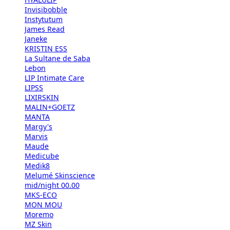
Invisibobble
Instytutum
James Read
Janeke
KRISTIN ESS
La Sultane de Saba
Lebon
LIP Intimate Care
LIPSS
LIXIRSKIN
MALIN+GOETZ
MANTA
Margy's
Marvis
Maude
Medicube
Medik8
Melumé Skinscience
mid/night 00.00
MKS-ECO
MON MOU
Moremo
MZ Skin