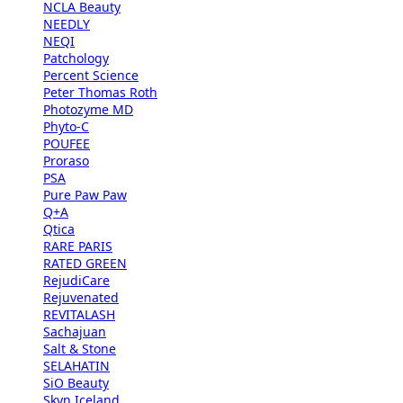
NCLA Beauty
NEEDLY
NEQI
Patchology
Percent Science
Peter Thomas Roth
Photozyme MD
Phyto-C
POUFEE
Proraso
PSA
Pure Paw Paw
Q+A
Qtica
RARE PARIS
RATED GREEN
RejudiCare
Rejuvenated
REVITALASH
Sachajuan
Salt & Stone
SELAHATIN
SiO Beauty
Skyn Iceland