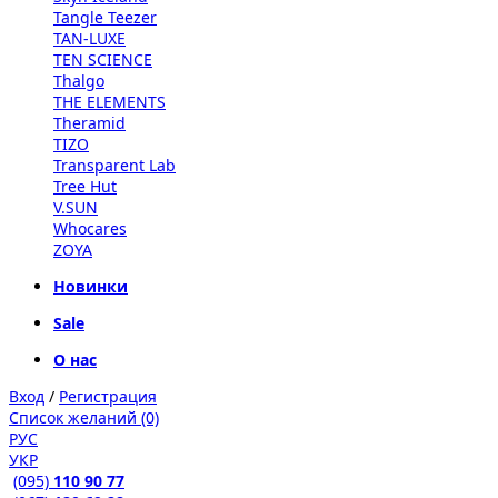
Tangle Teezer
TAN-LUXE
TEN SCIENCE
Thalgo
THE ELEMENTS
Theramid
TIZO
Transparent Lab
Tree Hut
V.SUN
Whocares
ZOYA
Новинки
Sale
О нас
Вход
/
Регистрация
Список желаний (0)
РУС
УКР
(095)
110 90 77