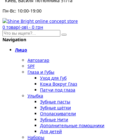
Киев, Василя Тютюнника 51/1а
Пн-Вс: 10:00-19:00
0
товар(-ов)
-
0 грн
Navigation
Лицо
Автозагар
SPF
Глаза и Губы
Уход для Губ
Кожа Вокруг Глаз
Патчи под глаза
Улыбка
Зубные пасты
Зубные щётки
Ополаскиватели
Зубные Нити
Дополнительные помощники
Для детей
Наборы