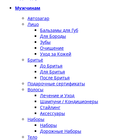
Мужчинам
Автозагар
Лицо
Бальзамы для Губ
Для Бороды
Зубы
Очищение
Уход за Кожей
Бритьё
До Бритья
Для Бритья
После Бритья
Подарочные сертификаты
Волосы
Лечение и Уход
Шампуни / Кондиционеры
Стайлинг
Аксессуары
Наборы
Наборы
Дорожные Наборы
Тело