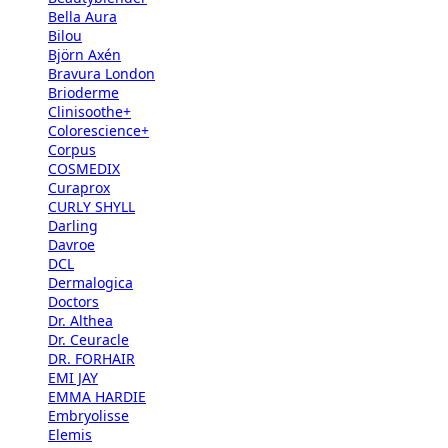
Bella Aura
Bilou
Björn Axén
Bravura London
Brioderme
Clinisoothe+
Colorescience+
Corpus
COSMEDIX
Curaprox
CURLY SHYLL
Darling
Davroe
DCL
Dermalogica
Doctors
Dr. Althea
Dr. Ceuracle
DR. FORHAIR
EMI JAY
EMMA HARDIE
Embryolisse
Elemis