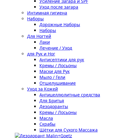
Усиление Загара и SPF
Уход после загара
Интимная гигиена
Наборы
Дорожные Наборы
Наборы
Для Ногтей
Лаки
Лечение / Уход
для Рук и Ног
Антисептики для рук
Кремы / Лосьоны
Маски для Рук
Мыло / Гели
Отшелушивание
Уход за Кожей
Антицеллюлитные средства
Для Бритья
Дезодоранты
Кремы / Лосьоны
Масла
Скрабы
Щётки для Сухого Массажа