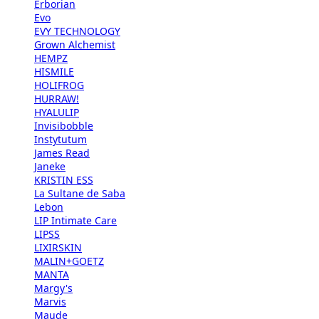
Erborian
Evo
EVY TECHNOLOGY
Grown Alchemist
HEMPZ
HISMILE
HOLIFROG
HURRAW!
HYALULIP
Invisibobble
Instytutum
James Read
Janeke
KRISTIN ESS
La Sultane de Saba
Lebon
LIP Intimate Care
LIPSS
LIXIRSKIN
MALIN+GOETZ
MANTA
Margy's
Marvis
Maude