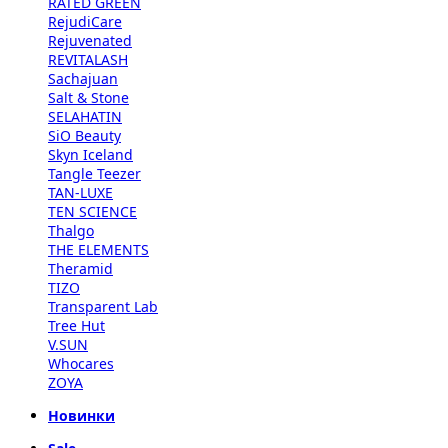
RATED GREEN
RejudiCare
Rejuvenated
REVITALASH
Sachajuan
Salt & Stone
SELAHATIN
SiO Beauty
Skyn Iceland
Tangle Teezer
TAN-LUXE
TEN SCIENCE
Thalgo
THE ELEMENTS
Theramid
TIZO
Transparent Lab
Tree Hut
V.SUN
Whocares
ZOYA
Новинки