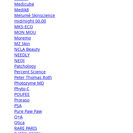
Medicube
Medik8
Melumé Skinscience
mid/night 00.00
MKS-ECO
MON MOU
Moremo
MZ Skin
NCLA Beauty
NEEDLY
NEQI
Patchology
Percent Science
Peter Thomas Roth
Photozyme MD
Phyto-C
POUFEE
Proraso
PSA
Pure Paw Paw
Q+A
Qtica
RARE PARIS