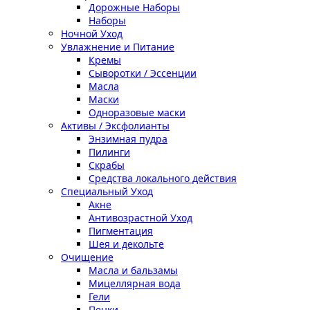
Дорожные Наборы
Наборы
Ночной Уход
Увлажнение и Питание
Кремы
Сыворотки / Эссенции
Масла
Маски
Одноразовые маски
Активы / Эксфолианты
Энзимная пудра
Пилинги
Скрабы
Средства локального действия
Специальный Уход
Акне
Антивозрастной Уход
Пигментация
Шея и декольте
Очищение
Масла и бальзамы
Мицеллярная вода
Гели
Пенки