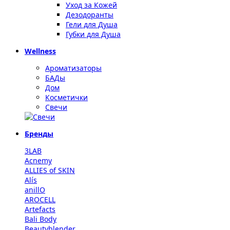
Уход за Кожей
Дезодоранты
Гели для Душа
Губки для Душа
Wellness
Ароматизаторы
БАДы
Дом
Косметички
Свечи
Бренды
3LAB
Acnemy
ALLIES of SKIN
Alís
anillO
AROCELL
Artefacts
Bali Body
Beautyblender