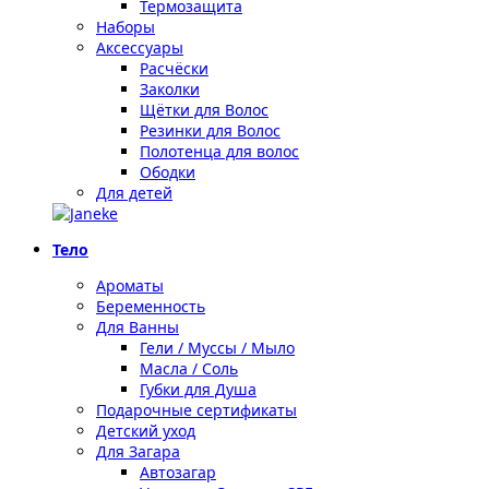
Термозащита
Наборы
Аксессуары
Расчёски
Заколки
Щётки для Волос
Резинки для Волос
Полотенца для волос
Ободки
Для детей
Тело
Ароматы
Беременность
Для Ванны
Гели / Муссы / Мыло
Масла / Соль
Губки для Душа
Подарочные сертификаты
Детский уход
Для Загара
Автозагар