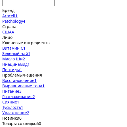
Бренд
Arocell
1
Patchology
4
Страна
США
4
Лицо
Ключевые ингредиенты
Витамин С
1
Зелёный чай
1
Масло Ши
2
Ниацинамид
1
Пептиды
1
Проблемы/Решения
Восстановление
1
Выравнивание тона
1
Питание
3
Разглаживание
2
Сияние
1
Тусклость
1
Увлажнение
2
Новинки
0
Товары со скидкой
0