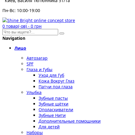
Киев, Василя Тютюнника 51/1а
Пн-Вс: 10:00-19:00
0
товар(-ов)
-
0 грн
Navigation
Лицо
Автозагар
SPF
Глаза и Губы
Уход для Губ
Кожа Вокруг Глаз
Патчи под глаза
Улыбка
Зубные пасты
Зубные щётки
Ополаскиватели
Зубные Нити
Дополнительные помощники
Для детей
Наборы