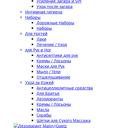
Усиление Загара и SPF
Уход после загара
Интимная гигиена
Наборы
Дорожные Наборы
Наборы
Для Ногтей
Лаки
Лечение / Уход
для Рук и Ног
Антисептики для рук
Кремы / Лосьоны
Маски для Рук
Мыло / Гели
Отшелушивание
Уход за Кожей
Антицеллюлитные средства
Для Бритья
Дезодоранты
Кремы / Лосьоны
Масла
Скрабы
Щётки для Сухого Массажа