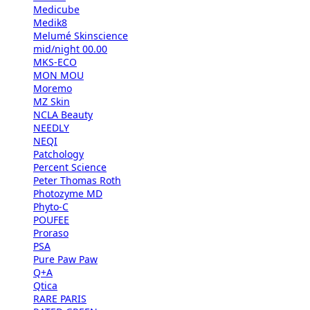
Medicube
Medik8
Melumé Skinscience
mid/night 00.00
MKS-ECO
MON MOU
Moremo
MZ Skin
NCLA Beauty
NEEDLY
NEQI
Patchology
Percent Science
Peter Thomas Roth
Photozyme MD
Phyto-C
POUFEE
Proraso
PSA
Pure Paw Paw
Q+A
Qtica
RARE PARIS