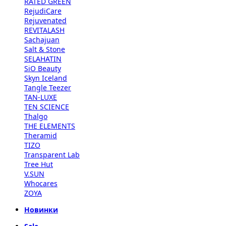
RATED GREEN
RejudiCare
Rejuvenated
REVITALASH
Sachajuan
Salt & Stone
SELAHATIN
SiO Beauty
Skyn Iceland
Tangle Teezer
TAN-LUXE
TEN SCIENCE
Thalgo
THE ELEMENTS
Theramid
TIZO
Transparent Lab
Tree Hut
V.SUN
Whocares
ZOYA
Новинки