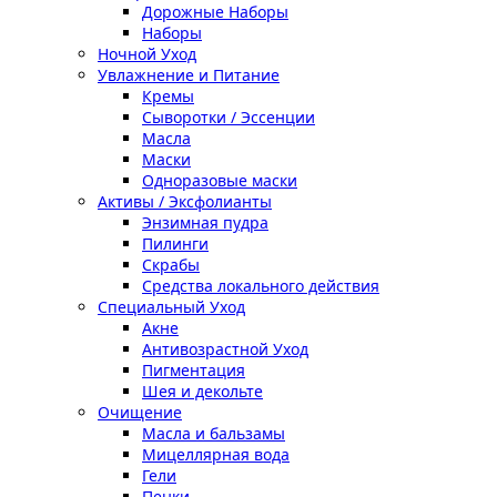
Дорожные Наборы
Наборы
Ночной Уход
Увлажнение и Питание
Кремы
Сыворотки / Эссенции
Масла
Маски
Одноразовые маски
Активы / Эксфолианты
Энзимная пудра
Пилинги
Скрабы
Средства локального действия
Специальный Уход
Акне
Антивозрастной Уход
Пигментация
Шея и декольте
Очищение
Масла и бальзамы
Мицеллярная вода
Гели
Пенки