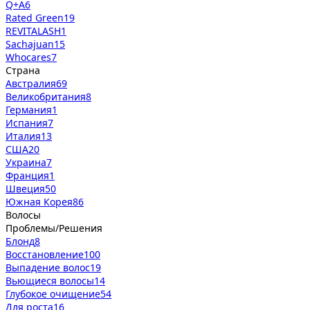
Q+A
6
Rated Green
19
REVITALASH
1
Sachajuan
15
Whocares
7
Страна
Австралия
69
Великобритания
8
Германия
1
Испания
7
Италия
13
США
20
Украина
7
Франция
1
Швеция
50
Южная Корея
86
Волосы
Проблемы/Решения
Блонд
8
Восстановление
100
Выпадение волос
19
Вьющиеся волосы
14
Глубокое очищение
54
Для роста
16