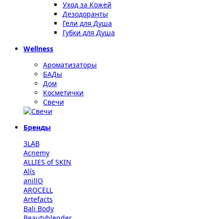
Уход за Кожей
Дезодоранты
Гели для Душа
Губки для Душа
Wellness
Ароматизаторы
БАДы
Дом
Косметички
Свечи
Бренды
3LAB
Acnemy
ALLIES of SKIN
Alís
anillO
AROCELL
Artefacts
Bali Body
Beautyblender