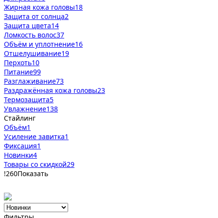
Жирная кожа головы
18
Защита от солнца
2
Защита цвета
14
Ломкость волос
37
Объём и уплотнение
16
Отшелушивание
19
Перхоть
10
Питание
99
Разглаживание
73
Раздражённая кожа головы
23
Термозащита
5
Увлажнение
138
Стайлинг
Объём
1
Усиление завитка
1
Фиксация
1
Новинки
4
Товары со скидкой
29
!
260
Показать
Фильтры