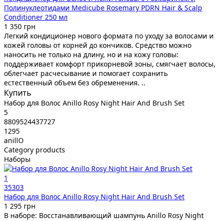
Полинуклеотидами Medicube Rosemary PDRN Hair & Scalp
Conditioner 250 мл
1 350 грн
Легкий кондиционер нового формата по уходу за волосами и
кожей головы от корней до кончиков. Средство можно
наносить не только на длину, но и на кожу головы:
поддерживает комфорт прикорневой зоны, смягчает волосы,
облегчает расчесывание и помогает сохранить
естественный объем без обременения. ..
Купить
Набор для Волос Anillo Rosy Night Hair And Brush Set
5
8809524437727
1295
anillO
Category products
Наборы
1
35303
Набор для Волос Anillo Rosy Night Hair And Brush Set
1 295 грн
В наборе: Восстанавливающий шампунь Anillo Rosy Night