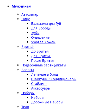
Мужчинам
Автозагар
Лицо
Бальзамы для Губ
Для Бороды
Зубы
Очищение
Уход за Кожей
Бритьё
До Бритья
Для Бритья
После Бритья
Подарочные сертификаты
Волосы
Лечение и Уход
Шампуни / Кондиционеры
Стайлинг
Аксессуары
Наборы
Наборы
Дорожные Наборы
Тело