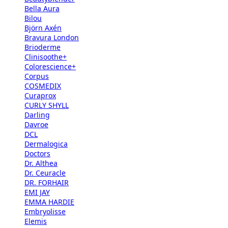
Bella Aura
Bilou
Björn Axén
Bravura London
Brioderme
Clinisoothe+
Colorescience+
Corpus
COSMEDIX
Curaprox
CURLY SHYLL
Darling
Davroe
DCL
Dermalogica
Doctors
Dr. Althea
Dr. Ceuracle
DR. FORHAIR
EMI JAY
EMMA HARDIE
Embryolisse
Elemis