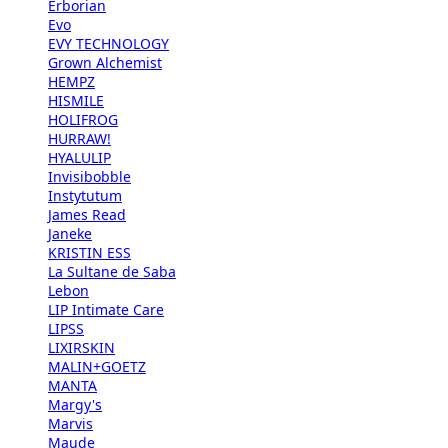
Erborian
Evo
EVY TECHNOLOGY
Grown Alchemist
HEMPZ
HISMILE
HOLIFROG
HURRAW!
HYALULIP
Invisibobble
Instytutum
James Read
Janeke
KRISTIN ESS
La Sultane de Saba
Lebon
LIP Intimate Care
LIPSS
LIXIRSKIN
MALIN+GOETZ
MANTA
Margy's
Marvis
Maude