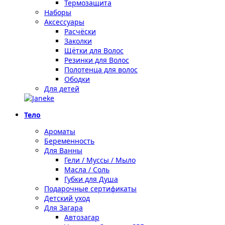
Термозащита
Наборы
Аксессуары
Расчёски
Заколки
Щётки для Волос
Резинки для Волос
Полотенца для волос
Ободки
Для детей
Тело
Ароматы
Беременность
Для Ванны
Гели / Муссы / Мыло
Масла / Соль
Губки для Душа
Подарочные сертификаты
Детский уход
Для Загара
Автозагар