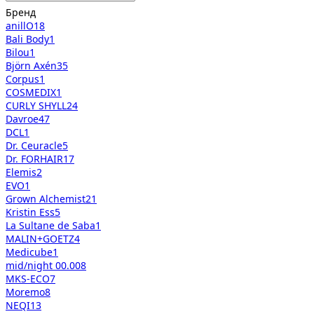
Бренд
anillO
18
Bali Body
1
Bilou
1
Björn Axén
35
Corpus
1
COSMEDIX
1
CURLY SHYLL
24
Davroe
47
DCL
1
Dr. Ceuracle
5
Dr. FORHAIR
17
Elemis
2
EVO
1
Grown Alchemist
21
Kristin Ess
5
La Sultane de Saba
1
MALIN+GOETZ
4
Medicube
1
mid/night 00.00
8
MKS-ECO
7
Moremo
8
NEQI
13