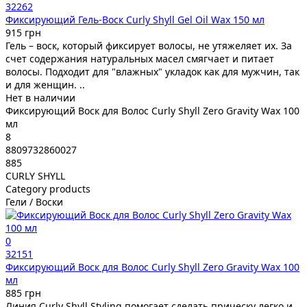
32262
Фиксирующий Гель-Воск Curly Shyll Gel Oil Wax 150 мл
915 грн
Гель – воск, который фиксирует волосы, не утяжеляет их. За
счет содержания натуральных масел смягчает и питает
волосы. Подходит для "влажных" укладок как для мужчин, так
и для женщин. ..
Нет в наличии
Фиксирующий Воск для Волос Curly Shyll Zero Gravity Wax 100
мл
8
8809732860027
885
CURLY SHYLL
Category products
Гели / Воски
0
32151
Фиксирующий Воск для Волос Curly Shyll Zero Gravity Wax 100
мл
885 грн
Линия Curly Shyll Styling помогает сделать прическу легко и