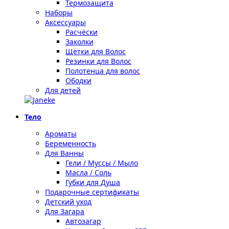
Термозащита
Наборы
Аксессуары
Расчёски
Заколки
Щётки для Волос
Резинки для Волос
Полотенца для волос
Ободки
Для детей
Тело
Ароматы
Беременность
Для Ванны
Гели / Муссы / Мыло
Масла / Соль
Губки для Душа
Подарочные сертификаты
Детский уход
Для Загара
Автозагар