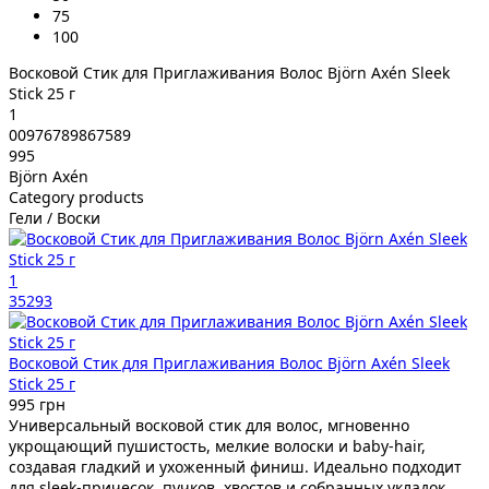
75
100
Восковой Стик для Приглаживания Волос Björn Axén Sleek
Stick 25 г
1
00976789867589
995
Björn Axén
Category products
Гели / Воски
1
35293
Восковой Стик для Приглаживания Волос Björn Axén Sleek
Stick 25 г
995 грн
Универсальный восковой стик для волос, мгновенно
укрощающий пушистость, мелкие волоски и baby-hair,
создавая гладкий и ухоженный финиш. Идеально подходит
для sleek-причесок, пучков, хвостов и собранных укладок.