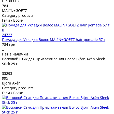
HP-303-02
784
MALIN+GOETZ
Category products
Гели / Воски
0
24723
Помада для Укладки Волос MALIN+GOETZ hair pomade 57 г
784 грн
..
Нет в наличии
Восковой Стик для Приглаживания Волос Björn Axén Sleek
Stick 25 г
1
35293
995
Björn Axén
Category products
Гели / Воски