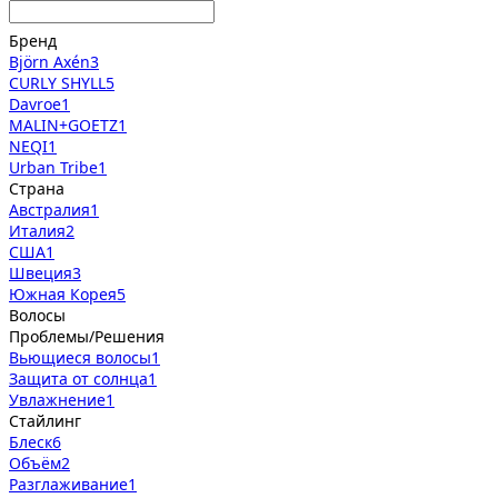
Бренд
Björn Axén
3
CURLY SHYLL
5
Davroe
1
MALIN+GOETZ
1
NEQI
1
Urban Tribe
1
Страна
Австралия
1
Италия
2
США
1
Швеция
3
Южная Корея
5
Волосы
Проблемы/Решения
Вьющиеся волосы
1
Защита от солнца
1
Увлажнение
1
Стайлинг
Блеск
6
Объём
2
Разглаживание
1