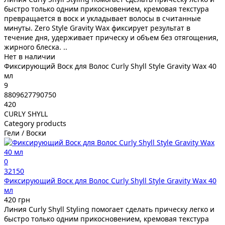
быстро только одним прикосновением, кремовая текстура
превращается в воск и укладывает волосы в считанные
минуты. Zero Style Gravity Wax фиксирует результат в
течение дня, удерживает прическу и объем без отягощения,
жирного блеска. ..
Нет в наличии
Фиксирующий Воск для Волос Curly Shyll Style Gravity Wax 40
мл
9
8809627790750
420
CURLY SHYLL
Category products
Гели / Воски
0
32150
Фиксирующий Воск для Волос Curly Shyll Style Gravity Wax 40
мл
420 грн
Линия Curly Shyll Styling помогает сделать прическу легко и
быстро только одним прикосновением, кремовая текстура