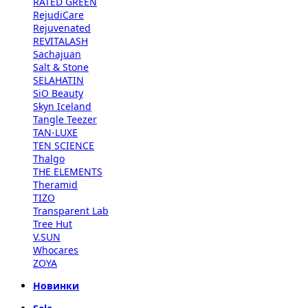
RATED GREEN
RejudiCare
Rejuvenated
REVITALASH
Sachajuan
Salt & Stone
SELAHATIN
SiO Beauty
Skyn Iceland
Tangle Teezer
TAN-LUXE
TEN SCIENCE
Thalgo
THE ELEMENTS
Theramid
TIZO
Transparent Lab
Tree Hut
V.SUN
Whocares
ZOYA
Новинки