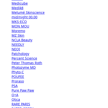
Medicube
Medik8
Melumé Skinscience
mid/night 00.00
MKS-ECO
MON MOU
Moremo
MZ Skin
NCLA Beauty
NEEDLY
NEQI
Patchology
Percent Science
Peter Thomas Roth
Photozyme MD
Phyto-C
POUFEE
Proraso
PSA
Pure Paw Paw
Q+A
Qtica
RARE PARIS