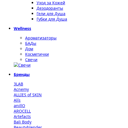
Уход за Кожей
Дезодоранты
Гели для Душа
Губки для Душа
Wellness
Ароматизаторы
БАДы
Дом
Косметички
Свечи
Бренды
3LAB
Acnemy
ALLIES of SKIN
Alís
anillO
AROCELL
Artefacts
Bali Body
Beautyblender