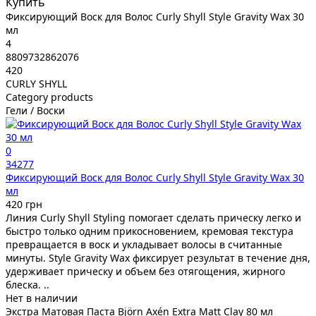
Купить
Фиксирующий Воск для Волос Curly Shyll Style Gravity Wax 30
мл
4
8809732862076
420
CURLY SHYLL
Category products
Гели / Воски
0
34277
Фиксирующий Воск для Волос Curly Shyll Style Gravity Wax 30
мл
420 грн
Линия Curly Shyll Styling помогает сделать прическу легко и
быстро только одним прикосновением, кремовая текстура
превращается в воск и укладывает волосы в считанные
минуты. Style Gravity Wax фиксирует результат в течение дня,
удерживает прическу и объем без отягощения, жирного
блеска. ..
Нет в наличии
Экстра Матовая Паста Björn Axén Extra Matt Clay 80 мл