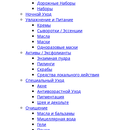
Дорожные Наборы
Наборы
Ночной Уход
Увлажнение и Питание
Кремы
Сыворотки / Эссенции
Масла
Маски
Одноразовые маски
Активы / Эксфолианты
Энзимная пудра
Пилинги
Скрабы
Средства локального действия
Специальный Уход
Акне
Антивозрастной Уход
Пигментация
Шея и декольте
Очищение
Масла и бальзамы
Мицеллярная вода
Гели
Пенки