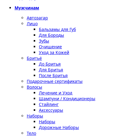
Мужчинам
Автозагар
Лицо
Бальзамы для Губ
Для Бороды
Зубы
Очищение
Уход за Кожей
Бритьё
До Бритья
Для Бритья
После Бритья
Подарочные сертификаты
Волосы
Лечение и Уход
Шампуни / Кондиционеры
Стайлинг
Аксессуары
Наборы
Наборы
Дорожные Наборы
Тело