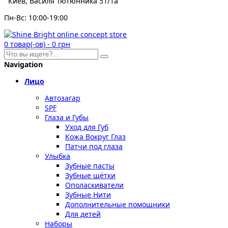
Киев, Василя Тютюнника 51/1а
Пн-Вс: 10:00-19:00
0
товар(-ов)
-
0 грн
Navigation
Лицо
Автозагар
SPF
Глаза и Губы
Уход для Губ
Кожа Вокруг Глаз
Патчи под глаза
Улыбка
Зубные пасты
Зубные щётки
Ополаскиватели
Зубные Нити
Дополнительные помощники
Для детей
Наборы