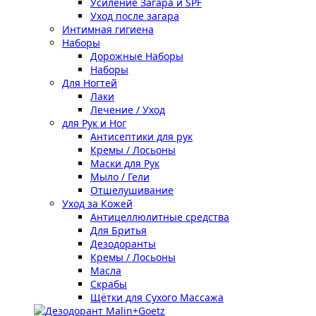
Усиление Загара и SPF
Уход после загара
Интимная гигиена
Наборы
Дорожные Наборы
Наборы
Для Ногтей
Лаки
Лечение / Уход
для Рук и Ног
Антисептики для рук
Кремы / Лосьоны
Маски для Рук
Мыло / Гели
Отшелушивание
Уход за Кожей
Антицеллюлитные средства
Для Бритья
Дезодоранты
Кремы / Лосьоны
Масла
Скрабы
Щётки для Сухого Массажа