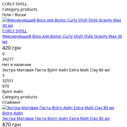
CURLY SHYLL
Category products
Гели / Воски
CURLY SHYLL
Фиксирующий Воск для Волос Curly Shyll Style Gravity Wax 30
мл
420 грн
0
34277
Нет в наличии
Экстра Матовая Паста Björn Axén Extra Matt Clay 80 мл
5
32551
870
Björn Axén
Category products
Стайлинг
Björn Axén
Экстра Матовая Паста Björn Axén Extra Matt Clay 80 мл
870 грн