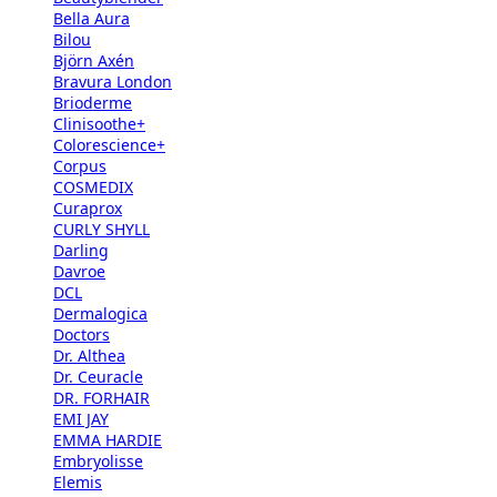
Bella Aura
Bilou
Björn Axén
Bravura London
Brioderme
Clinisoothe+
Colorescience+
Corpus
COSMEDIX
Curaprox
CURLY SHYLL
Darling
Davroe
DCL
Dermalogica
Doctors
Dr. Althea
Dr. Ceuracle
DR. FORHAIR
EMI JAY
EMMA HARDIE
Embryolisse
Elemis