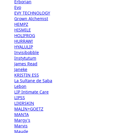
Erborian
Evo
EVY TECHNOLOGY
Grown Alchemist
HEMPZ
HISMILE
HOLIFROG
HURRAW!
HYALULIP
Invisibobble
Instytutum
James Read
Janeke
KRISTIN ESS
La Sultane de Saba
Lebon
LIP Intimate Care
LIPSS
LIXIRSKIN
MALIN+GOETZ
MANTA
Margy's
Marvis
Maude