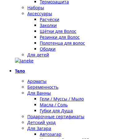
Термозащита
Наборы
Аксессуары
Расчёски
Заколки
Щётки для Волос
Резинки для Волос
Полотенца для волос
Ободки
Для детей
Тело
Ароматы
Беременность
Для Ванны
Гели / Муссы / Мыло
Масла / Соль
Губки для Душа
Подарочные сертификаты
Детский уход
Для Загара
Автозагар