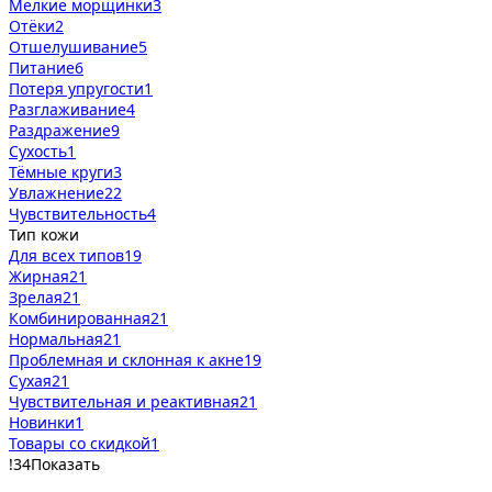
Мелкие морщинки
3
Отёки
2
Отшелушивание
5
Питание
6
Потеря упругости
1
Разглаживание
4
Раздражение
9
Сухость
1
Тёмные круги
3
Увлажнение
22
Чувствительность
4
Тип кожи
Для всех типов
19
Жирная
21
Зрелая
21
Комбинированная
21
Нормальная
21
Проблемная и склонная к акне
19
Сухая
21
Чувствительная и реактивная
21
Новинки
1
Товары со скидкой
1
!
34
Показать