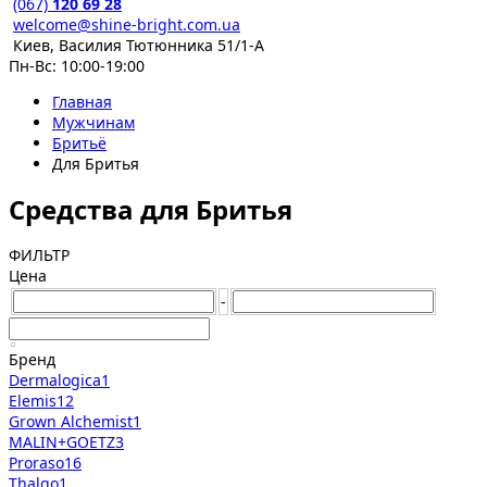
(067)
120 69 28
welcome@shine-bright.com.ua
Киев, Василия Тютюнника 51/1-А
Пн-Вс: 10:00-19:00
Главная
Мужчинам
Бритьё
Для Бритья
Средства для Бритья
ФИЛЬТР
Цена
-
Бренд
Dermalogica
1
Elemis
12
Grown Alchemist
1
MALIN+GOETZ
3
Proraso
16
Thalgo
1