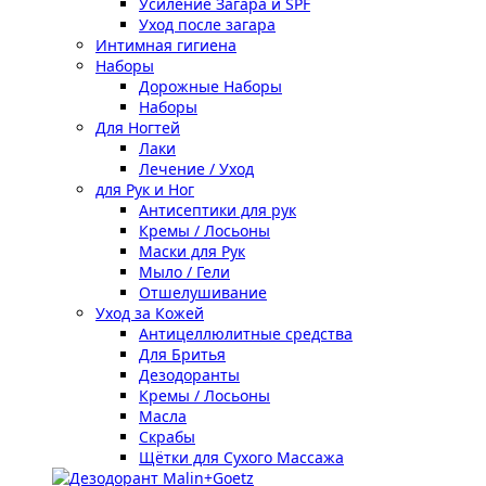
Усиление Загара и SPF
Уход после загара
Интимная гигиена
Наборы
Дорожные Наборы
Наборы
Для Ногтей
Лаки
Лечение / Уход
для Рук и Ног
Антисептики для рук
Кремы / Лосьоны
Маски для Рук
Мыло / Гели
Отшелушивание
Уход за Кожей
Антицеллюлитные средства
Для Бритья
Дезодоранты
Кремы / Лосьоны
Масла
Скрабы
Щётки для Сухого Массажа