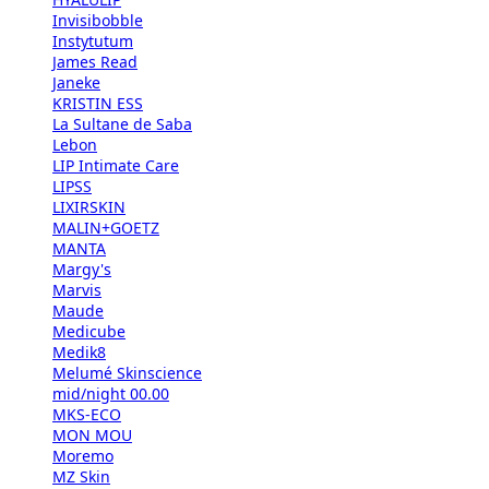
Invisibobble
Instytutum
James Read
Janeke
KRISTIN ESS
La Sultane de Saba
Lebon
LIP Intimate Care
LIPSS
LIXIRSKIN
MALIN+GOETZ
MANTA
Margy's
Marvis
Maude
Medicube
Medik8
Melumé Skinscience
mid/night 00.00
MKS-ECO
MON MOU
Moremo
MZ Skin