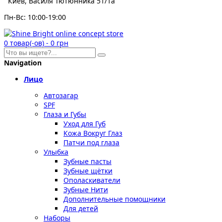
Киев, Василя Тютюнника 51/1а
Пн-Вс: 10:00-19:00
0
товар(-ов)
-
0 грн
Navigation
Лицо
Автозагар
SPF
Глаза и Губы
Уход для Губ
Кожа Вокруг Глаз
Патчи под глаза
Улыбка
Зубные пасты
Зубные щётки
Ополаскиватели
Зубные Нити
Дополнительные помощники
Для детей
Наборы