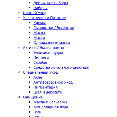
Дорожные Наборы
Наборы
Ночной Уход
Увлажнение и Питание
Кремы
Сыворотки / Эссенции
Масла
Маски
Одноразовые маски
Активы / Эксфолианты
Энзимная пудра
Пилинги
Скрабы
Средства локального действия
Специальный Уход
Акне
Антивозрастной Уход
Пигментация
Шея и декольте
Очищение
Масла и бальзамы
Мицеллярная вода
Гели
Пенки