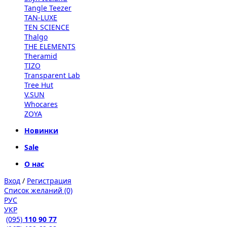
Tangle Teezer
TAN-LUXE
TEN SCIENCE
Thalgo
THE ELEMENTS
Theramid
TIZO
Transparent Lab
Tree Hut
V.SUN
Whocares
ZOYA
Новинки
Sale
О нас
Вход
/
Регистрация
Список желаний (0)
РУС
УКР
(095)
110 90 77