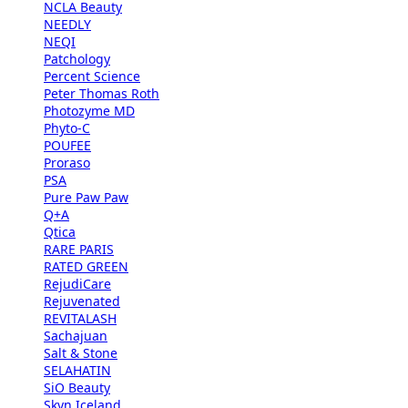
NCLA Beauty
NEEDLY
NEQI
Patchology
Percent Science
Peter Thomas Roth
Photozyme MD
Phyto-C
POUFEE
Proraso
PSA
Pure Paw Paw
Q+A
Qtica
RARE PARIS
RATED GREEN
RejudiCare
Rejuvenated
REVITALASH
Sachajuan
Salt & Stone
SELAHATIN
SiO Beauty
Skyn Iceland