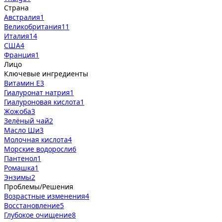
Страна
Австралия
1
Великобритания
11
Италия
14
США
4
Франция
1
Лицо
Ключевые ингредиенты
Витамин Е
3
Гиалуронат натрия
1
Гиалуроновая кислота
1
Жожоба
3
Зелёный чай
2
Масло Ши
3
Молочная кислота
4
Морские водоросли
6
Пантенол
1
Ромашка
1
Энзимы
2
Проблемы/Решения
Возрастные изменения
4
Восстановление
5
Глубокое очищение
8