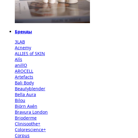
Бренды
3LAB
Acnemy
ALLIES of SKIN
Alís
anillO
AROCELL
Artefacts
Bali Body
Beautyblender
Bella Aura
Bilou
Björn Axén
Bravura London
Brioderme
Clinisoothe+
Colorescience+
Corpus