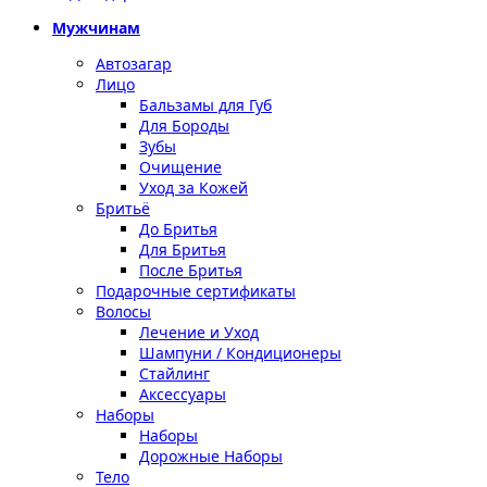
Мужчинам
Автозагар
Лицо
Бальзамы для Губ
Для Бороды
Зубы
Очищение
Уход за Кожей
Бритьё
До Бритья
Для Бритья
После Бритья
Подарочные сертификаты
Волосы
Лечение и Уход
Шампуни / Кондиционеры
Стайлинг
Аксессуары
Наборы
Наборы
Дорожные Наборы
Тело