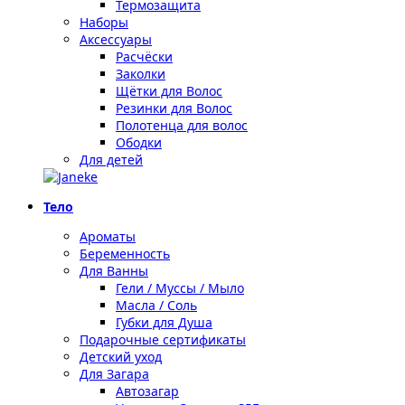
Термозащита
Наборы
Аксессуары
Расчёски
Заколки
Щётки для Волос
Резинки для Волос
Полотенца для волос
Ободки
Для детей
Тело
Ароматы
Беременность
Для Ванны
Гели / Муссы / Мыло
Масла / Соль
Губки для Душа
Подарочные сертификаты
Детский уход
Для Загара
Автозагар