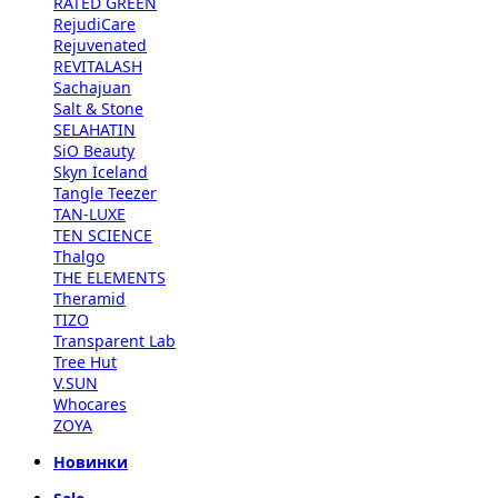
RATED GREEN
RejudiCare
Rejuvenated
REVITALASH
Sachajuan
Salt & Stone
SELAHATIN
SiO Beauty
Skyn Iceland
Tangle Teezer
TAN-LUXE
TEN SCIENCE
Thalgo
THE ELEMENTS
Theramid
TIZO
Transparent Lab
Tree Hut
V.SUN
Whocares
ZOYA
Новинки