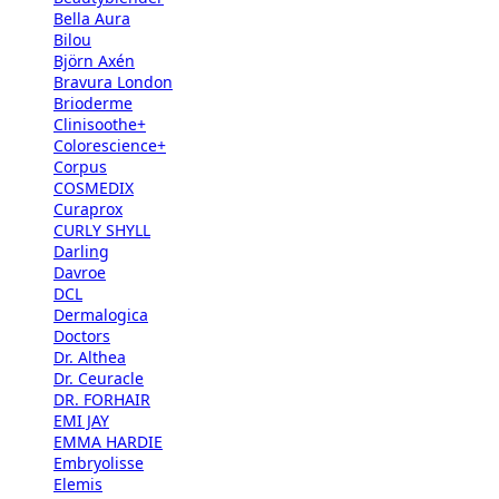
Bella Aura
Bilou
Björn Axén
Bravura London
Brioderme
Clinisoothe+
Colorescience+
Corpus
COSMEDIX
Curaprox
CURLY SHYLL
Darling
Davroe
DCL
Dermalogica
Doctors
Dr. Althea
Dr. Ceuracle
DR. FORHAIR
EMI JAY
EMMA HARDIE
Embryolisse
Elemis