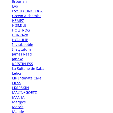
Erborian
Evo
EVY TECHNOLOGY
Grown Alchemist
HEMPZ
HISMILE
HOLIFROG
HURRAW!
HYALULIP
Invisibobble
Instytutum
James Read
Janeke
KRISTIN ESS
La Sultane de Saba
Lebon
LIP Intimate Care
LIPSS
LIXIRSKIN
MALIN+GOETZ
MANTA
Margy's
Marvis
Maude