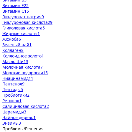
Витамин Е
22
Витамин С
15
Гиалуронат натрия
9
Гиалуроновая кислота
29
Гликолевая кислота
5
Жирные кислоты
1
Жожоба
6
Зелёный чай
1
Коллаген
8
Коллоидное золото
1
Масло Ши
13
Молочная кислота
7
Морские водоросли
15
Ниацинамид
11
Пантенол
9
Пептиды
5
Пробиотики
2
Ретинол
1
Салициловая кислота
2
Церамиды
3
Чайное дерево
1
Энзимы
3
Проблемы/Решения