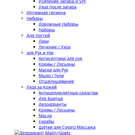
Усиление Загара и SPF
Уход после загара
Интимная гигиена
Наборы
Дорожные Наборы
Наборы
Для Ногтей
Лаки
Лечение / Уход
для Рук и Ног
Антисептики для рук
Кремы / Лосьоны
Маски для Рук
Мыло / Гели
Отшелушивание
Уход за Кожей
Антицеллюлитные средства
Для Бритья
Дезодоранты
Кремы / Лосьоны
Масла
Скрабы
Щётки для Сухого Массажа