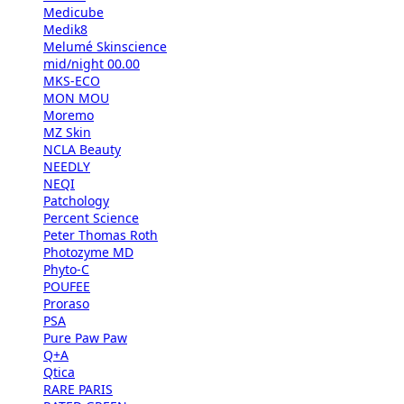
Medicube
Medik8
Melumé Skinscience
mid/night 00.00
MKS-ECO
MON MOU
Moremo
MZ Skin
NCLA Beauty
NEEDLY
NEQI
Patchology
Percent Science
Peter Thomas Roth
Photozyme MD
Phyto-C
POUFEE
Proraso
PSA
Pure Paw Paw
Q+A
Qtica
RARE PARIS