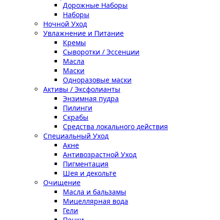
Дорожные Наборы
Наборы
Ночной Уход
Увлажнение и Питание
Кремы
Сыворотки / Эссенции
Масла
Маски
Одноразовые маски
Активы / Эксфолианты
Энзимная пудра
Пилинги
Скрабы
Средства локального действия
Специальный Уход
Акне
Антивозрастной Уход
Пигментация
Шея и декольте
Очищение
Масла и бальзамы
Мицеллярная вода
Гели
Пенки