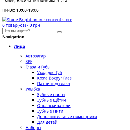
Киев, Василя Тютюнника 51/1а
Пн-Вс: 10:00-19:00
0
товар(-ов)
-
0 грн
Navigation
Лицо
Автозагар
SPF
Глаза и Губы
Уход для Губ
Кожа Вокруг Глаз
Патчи под глаза
Улыбка
Зубные пасты
Зубные щётки
Ополаскиватели
Зубные Нити
Дополнительные помощники
Для детей
Наборы