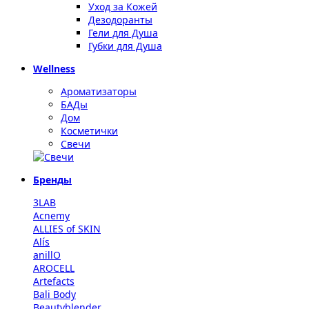
Уход за Кожей
Дезодоранты
Гели для Душа
Губки для Душа
Wellness
Ароматизаторы
БАДы
Дом
Косметички
Свечи
Бренды
3LAB
Acnemy
ALLIES of SKIN
Alís
anillO
AROCELL
Artefacts
Bali Body
Beautyblender