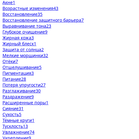
Акне
1
Возрастные изменения
43
Восстановление
35
Восстановление защитного барьера
7
Выравнивание тона
23
Глубокое очищение
9
Жирная кожа
3
Жирный блеск
1
Защита от солнца
2
Мелкие морщинки
32
Отёки
7
Отшелушивание
5
Пигментация
3
Питание
28
Потеря упругости
27
Разглаживание
30
Раздражение
9
Расширенные поры
1
Сияние
31
Сухость
5
Тёмные круги
1
Тусклость
13
Увлажнение
74
Укрепление
9