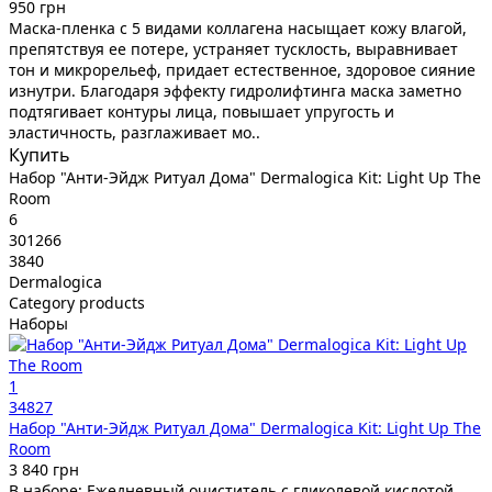
950 грн
Маска-пленка с 5 видами коллагена насыщает кожу влагой,
препятствуя ее потере, устраняет тусклость, выравнивает
тон и микрорельеф, придает естественное, здоровое сияние
изнутри. Благодаря эффекту гидролифтинга маска заметно
подтягивает контуры лица, повышает упругость и
эластичность, разглаживает мо..
Купить
Набор "Анти-Эйдж Ритуал Дома" Dermalogica Kit: Light Up The
Room
6
301266
3840
Dermalogica
Category products
Наборы
1
34827
Набор "Анти-Эйдж Ритуал Дома" Dermalogica Kit: Light Up The
Room
3 840 грн
В наборе: Ежедневный очиститель с гликолевой кислотой