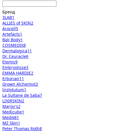
Бренд
3LAB
1
ALLIES of SKIN
2
Arocell
5
Artefacts
1
Bali Body
1
COSMEDIX
8
Dermalogica
11
Dr. Ceuracle
6
Elemis
9
Embryolisse
3
EMMA HARDIE
2
Erborian
11
Grown Alchemist
2
Instytutum
1
La Sultane de Saba
7
LIXIRSKIN
2
Margy's
2
Medicube
1
Medik8
1
MZ Skin
1
Peter Thomas Roth
8