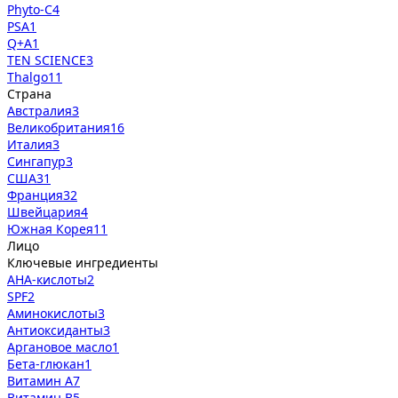
Phyto-C
4
PSA
1
Q+A
1
TEN SCIENCE
3
Thalgo
11
Страна
Австралия
3
Великобритания
16
Италия
3
Сингапур
3
США
31
Франция
32
Швейцария
4
Южная Корея
11
Лицо
Ключевые ингредиенты
AHA-кислоты
2
SPF
2
Аминокислоты
3
Антиоксиданты
3
Аргановое масло
1
Бета-глюкан
1
Витамин А
7
Витамин В
5