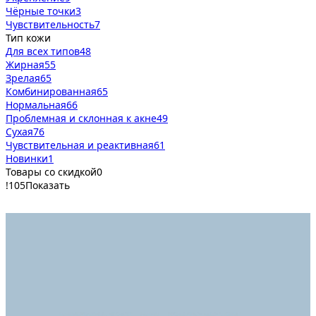
Чёрные точки
3
Чувствительность
7
Тип кожи
Для всех типов
48
Жирная
55
Зрелая
65
Комбинированная
65
Нормальная
66
Проблемная и склонная к акне
49
Сухая
76
Чувствительная и реактивная
61
Новинки
1
Товары со скидкой
0
!
105
Показать