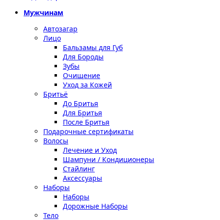
Мужчинам
Автозагар
Лицо
Бальзамы для Губ
Для Бороды
Зубы
Очищение
Уход за Кожей
Бритьё
До Бритья
Для Бритья
После Бритья
Подарочные сертификаты
Волосы
Лечение и Уход
Шампуни / Кондиционеры
Стайлинг
Аксессуары
Наборы
Наборы
Дорожные Наборы
Тело