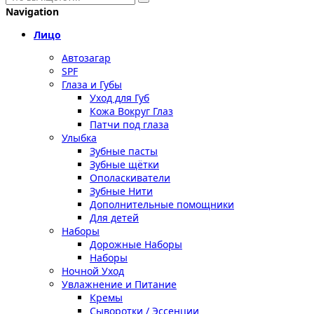
Navigation
Лицо
Автозагар
SPF
Глаза и Губы
Уход для Губ
Кожа Вокруг Глаз
Патчи под глаза
Улыбка
Зубные пасты
Зубные щётки
Ополаскиватели
Зубные Нити
Дополнительные помощники
Для детей
Наборы
Дорожные Наборы
Наборы
Ночной Уход
Увлажнение и Питание
Кремы
Сыворотки / Эссенции