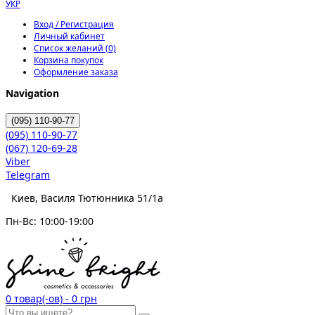
УКР
Вход / Регистрация
Личный кабинет
Список желаний (0)
Корзина покупок
Оформление заказа
Navigation
(095)
110-90-77
(095)
110-90-77
(067)
120-69-28
Viber
Telegram
Киев, Василя Тютюнника 51/1а
Пн-Вс: 10:00-19:00
0
товар(-ов)
-
0 грн