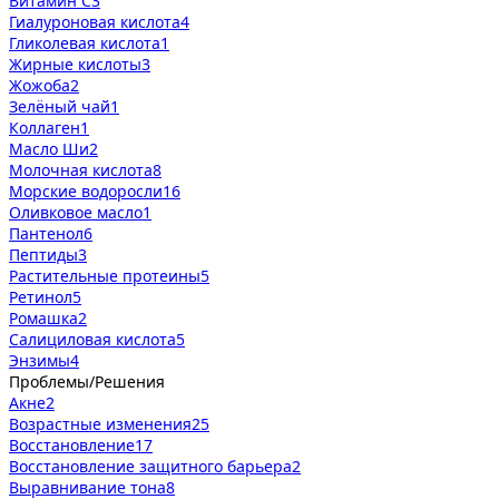
Витамин С
3
Гиалуроновая кислота
4
Гликолевая кислота
1
Жирные кислоты
3
Жожоба
2
Зелёный чай
1
Коллаген
1
Масло Ши
2
Молочная кислота
8
Морские водоросли
16
Оливковое масло
1
Пантенол
6
Пептиды
3
Растительные протеины
5
Ретинол
5
Ромашка
2
Салициловая кислота
5
Энзимы
4
Проблемы/Решения
Акне
2
Возрастные изменения
25
Восстановление
17
Восстановление защитного барьера
2
Выравнивание тона
8