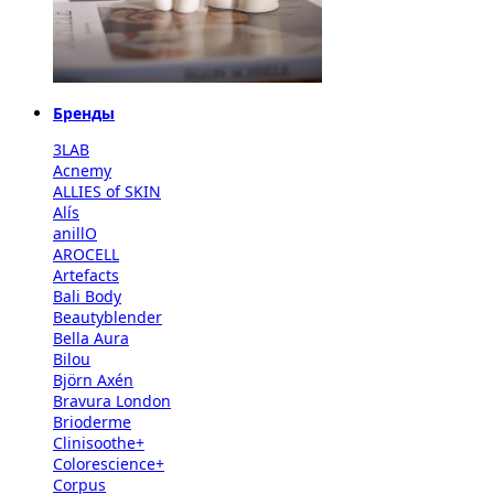
Бренды
3LAB
Acnemy
ALLIES of SKIN
Alís
anillO
AROCELL
Artefacts
Bali Body
Beautyblender
Bella Aura
Bilou
Björn Axén
Bravura London
Brioderme
Clinisoothe+
Colorescience+
Corpus