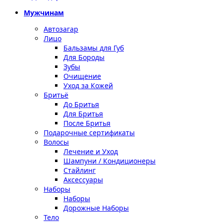
Мужчинам
Автозагар
Лицо
Бальзамы для Губ
Для Бороды
Зубы
Очищение
Уход за Кожей
Бритьё
До Бритья
Для Бритья
После Бритья
Подарочные сертификаты
Волосы
Лечение и Уход
Шампуни / Кондиционеры
Стайлинг
Аксессуары
Наборы
Наборы
Дорожные Наборы
Тело