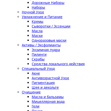
Дорожные Наборы
Наборы
Ночной Уход
Увлажнение и Питание
Кремы
Сыворотки / Эссенции
Масла
Маски
Одноразовые маски
Активы / Эксфолианты
Энзимная пудра
Пилинги
Скрабы
Средства локального действия
Специальный Уход
Акне
Антивозрастной Уход
Пигментация
Шея и декольте
Очищение
Масла и бальзамы
Мицеллярная вода
Гели
Пенки