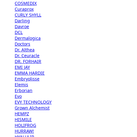
COSMEDIX
Curaprox
CURLY SHYLL
Darling
Davroe
DCL
Dermalogica
Doctors
Dr. Althea
Dr. Ceuracle
DR. FORHAIR
EMI JAY
EMMA HARDIE
Embryolisse
Elemis
Erborian
Evo
EVY TECHNOLOGY
Grown Alchemist
HEMPZ
HISMILE
HOLIFROG
HURRAW!
HYALULIP