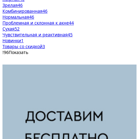
Зрелая
46
Комбинированная
46
Нормальная
46
Проблемная и склонная к акне
44
Сухая
52
Чувствительная и реактивная
45
Новинки
1
Товары со скидкой
3
!
96
Показать