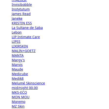
Invisibobble
Instytutum
James Read
Janeke
KRISTIN ESS
La Sultane de Saba
Lebon
LIP Intimate Care
LIPSS
LIXIRSKIN
MALIN+GOETZ
MANTA
Margy's
Marvis
Maude
Medicube
Medik8
Melumé Skinscience
mid/night 00.00
MKS-ECO
MON MOU
Moremo
MZ Skin