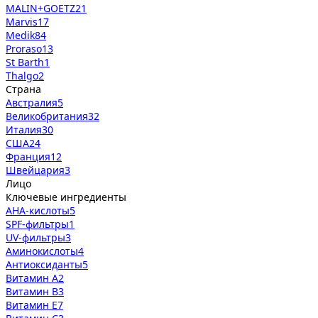
MALIN+GOETZ
21
Marvis
17
Medik8
4
Proraso
13
St Barth
1
Thalgo
2
Страна
Австралия
5
Великобритания
32
Италия
30
США
24
Франция
12
Швейцария
3
Лицо
Ключевые ингредиенты
AHA-кислоты
5
SPF-фильтры
1
UV-фильтры
3
Аминокислоты
4
Антиоксиданты
5
Витамин А
2
Витамин В
3
Витамин Е
7