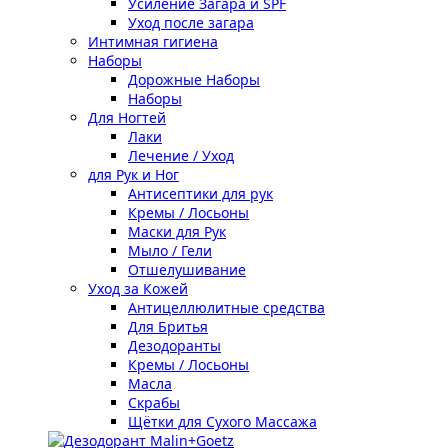
Усиление Загара и SPF
Уход после загара
Интимная гигиена
Наборы
Дорожные Наборы
Наборы
Для Ногтей
Лаки
Лечение / Уход
для Рук и Ног
Антисептики для рук
Кремы / Лосьоны
Маски для Рук
Мыло / Гели
Отшелушивание
Уход за Кожей
Антицеллюлитные средства
Для Бритья
Дезодоранты
Кремы / Лосьоны
Масла
Скрабы
Щётки для Сухого Массажа