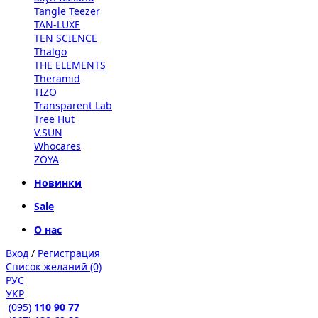
Tangle Teezer
TAN-LUXE
TEN SCIENCE
Thalgo
THE ELEMENTS
Theramid
TIZO
Transparent Lab
Tree Hut
V.SUN
Whocares
ZOYA
Новинки
Sale
О нас
Вход
/
Регистрация
Список желаний (0)
РУС
УКР
(095)
110 90 77