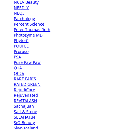
NCLA Beauty
NEEDLY
NEQI
Patchology
Percent Science
Peter Thomas Roth
Photozyme MD
Phyto-C
POUFEE
Proraso
PSA
Pure Paw Paw
Q+A
Qtica
RARE PARIS
RATED GREEN
RejudiCare
Rejuvenated
REVITALASH
Sachajuan
Salt & Stone
SELAHATIN
SiO Beauty
Skyn Iceland