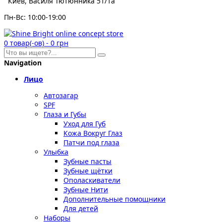
Киев, Василя Тютюнника 51/1а
Пн-Вс: 10:00-19:00
0
товар(-ов)
-
0 грн
Navigation
Лицо
Автозагар
SPF
Глаза и Губы
Уход для Губ
Кожа Вокруг Глаз
Патчи под глаза
Улыбка
Зубные пасты
Зубные щётки
Ополаскиватели
Зубные Нити
Дополнительные помощники
Для детей
Наборы