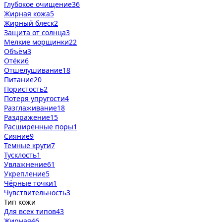
Глубокое очищение
36
Жирная кожа
5
Жирный блеск
2
Защита от солнца
3
Мелкие морщинки
22
Объём
3
Отёки
6
Отшелушивание
18
Питание
20
Пористость
2
Потеря упругости
4
Разглаживание
18
Раздражение
15
Расширенные поры
1
Сияние
9
Тёмные круги
7
Тусклость
1
Увлажнение
61
Укрепление
5
Чёрные точки
1
Чувствительность
3
Тип кожи
Для всех типов
43
Жирная
46