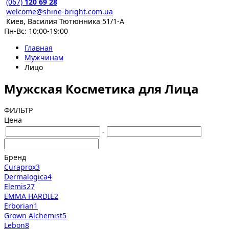
(067)
120 69 28
welcome@shine-bright.com.ua
Киев, Василия Тютюнника 51/1-А
Пн-Вс: 10:00-19:00
Главная
Мужчинам
Лицо
Мужская Косметика для Лица
ФИЛЬТР
Цена
-
Бренд
Curaprox
3
Dermalogica
4
Elemis
27
EMMA HARDIE
2
Erborian
1
Grown Alchemist
5
Lebon
8