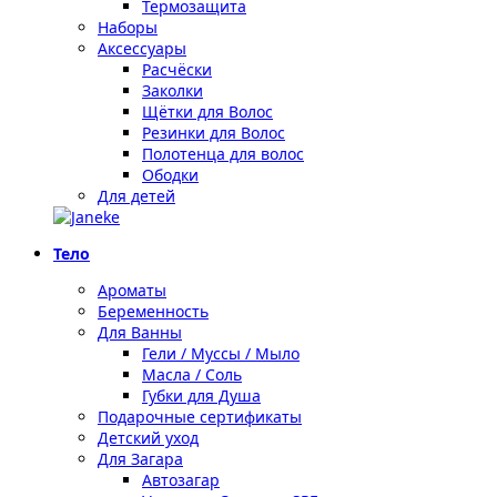
Термозащита
Наборы
Аксессуары
Расчёски
Заколки
Щётки для Волос
Резинки для Волос
Полотенца для волос
Ободки
Для детей
Тело
Ароматы
Беременность
Для Ванны
Гели / Муссы / Мыло
Масла / Соль
Губки для Душа
Подарочные сертификаты
Детский уход
Для Загара
Автозагар