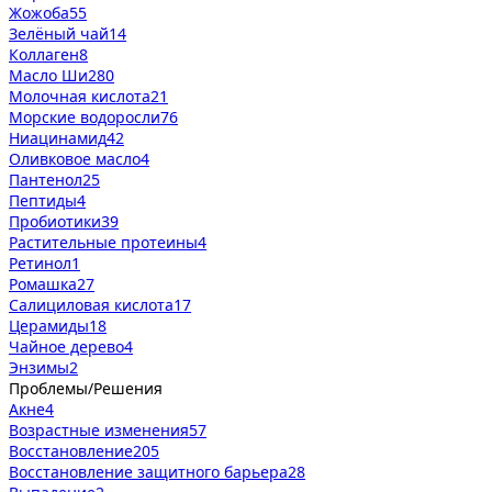
Жожоба
55
Зелёный чай
14
Коллаген
8
Масло Ши
280
Молочная кислота
21
Морские водоросли
76
Ниацинамид
42
Оливковое масло
4
Пантенол
25
Пептиды
4
Пробиотики
39
Растительные протеины
4
Ретинол
1
Ромашка
27
Салициловая кислота
17
Церамиды
18
Чайное дерево
4
Энзимы
2
Проблемы/Решения
Акне
4
Возрастные изменения
57
Восстановление
205
Восстановление защитного барьера
28