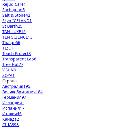
RejudiCare
1
Sachajuan
5
Salt & Stone
42
Skyn ICELAND
1
St Barth
25
TAN-LUXE
15
TEN SCIENCE
13
Thalgo
66
TIZO
1
Touch Protect
3
Transparent Lab
6
Tree Hut
77
V.SUN
9
ZOYA
1
Страна
Австралия
195
Великобритания
184
Германия
97
Исландия
1
Испания
17
Италия
46
Канада
2
США
398