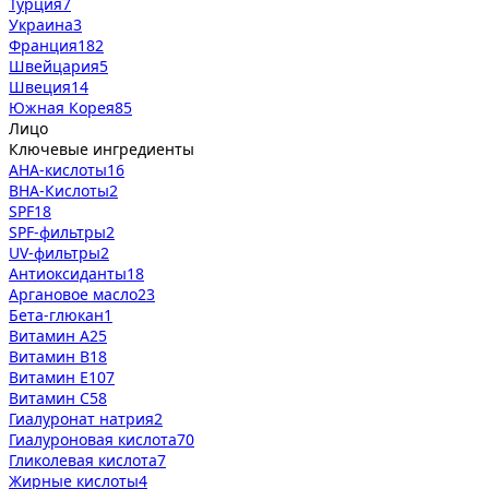
Турция
7
Украина
3
Франция
182
Швейцария
5
Швеция
14
Южная Корея
85
Лицо
Ключевые ингредиенты
AHA-кислоты
16
BHA-Кислоты
2
SPF
18
SPF-фильтры
2
UV-фильтры
2
Антиоксиданты
18
Аргановое масло
23
Бета-глюкан
1
Витамин А
25
Витамин В
18
Витамин Е
107
Витамин С
58
Гиалуронат натрия
2
Гиалуроновая кислота
70
Гликолевая кислота
7
Жирные кислоты
4