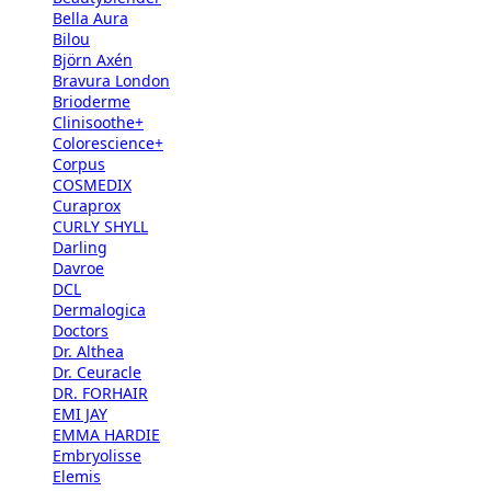
Bella Aura
Bilou
Björn Axén
Bravura London
Brioderme
Clinisoothe+
Colorescience+
Corpus
COSMEDIX
Curaprox
CURLY SHYLL
Darling
Davroe
DCL
Dermalogica
Doctors
Dr. Althea
Dr. Ceuracle
DR. FORHAIR
EMI JAY
EMMA HARDIE
Embryolisse
Elemis