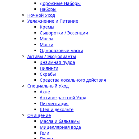
Дорожные Наборы
Наборы
Ночной Уход
Увлажнение и Питание
Кремы
Сыворотки / Эссенции
Масла
Маски
Одноразовые маски
Активы / Эксфолианты
Энзимная пудра
Пилинги
Скрабы
Средства локального действия
Специальный Уход
Акне
Антивозрастной Уход
Пигментация
Шея и декольте
Очищение
Масла и бальзамы
Мицеллярная вода
Гели
Пенки