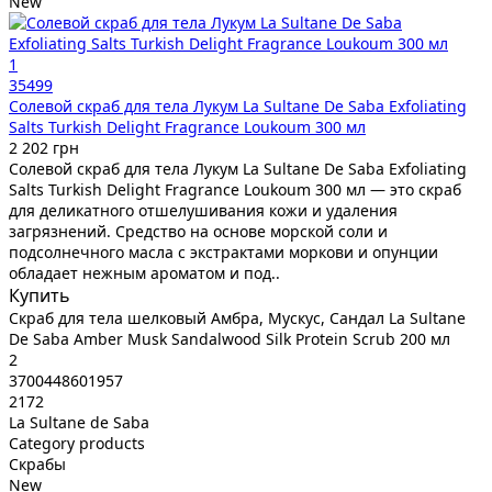
New
1
35499
Солевой скраб для тела Лукум La Sultane De Saba Exfoliating
Salts Turkish Delight Fragrance Loukoum 300 мл
2 202 грн
Солевой скраб для тела Лукум La Sultane De Saba Exfoliating
Salts Turkish Delight Fragrance Loukoum 300 мл — это скраб
для деликатного отшелушивания кожи и удаления
загрязнений. Средство на основе морской соли и
подсолнечного масла с экстрактами моркови и опунции
обладает нежным ароматом и под..
Купить
Скраб для тела шелковый Амбра, Мускус, Сандал La Sultane
De Saba Amber Musk Sandalwood Silk Protein Scrub 200 мл
2
3700448601957
2172
La Sultane de Saba
Category products
Скрабы
New