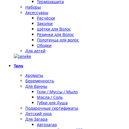
Термозащита
Наборы
Аксессуары
Расчёски
Заколки
Щётки для Волос
Резинки для Волос
Полотенца для волос
Ободки
Для детей
Тело
Ароматы
Беременность
Для Ванны
Гели / Муссы / Мыло
Масла / Соль
Губки для Душа
Подарочные сертификаты
Детский уход
Для Загара
Автозагар