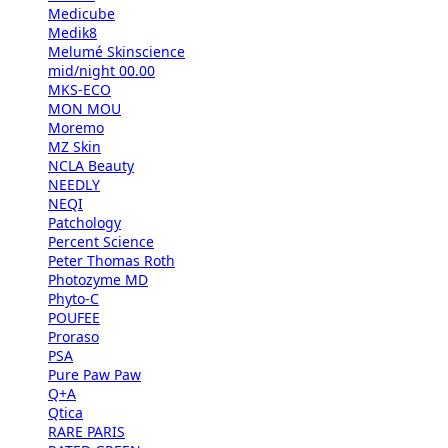
Medicube
Medik8
Melumé Skinscience
mid/night 00.00
MKS-ECO
MON MOU
Moremo
MZ Skin
NCLA Beauty
NEEDLY
NEQI
Patchology
Percent Science
Peter Thomas Roth
Photozyme MD
Phyto-C
POUFEE
Proraso
PSA
Pure Paw Paw
Q+A
Qtica
RARE PARIS