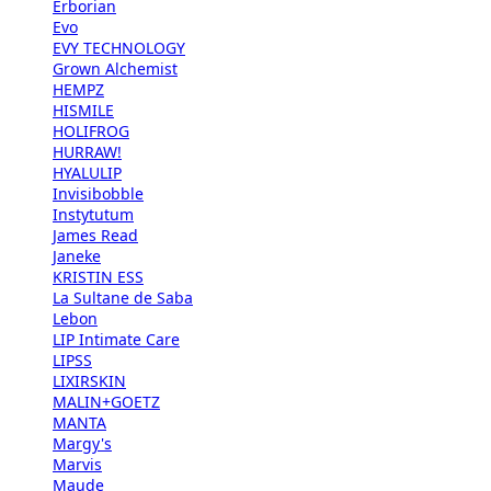
Erborian
Evo
EVY TECHNOLOGY
Grown Alchemist
HEMPZ
HISMILE
HOLIFROG
HURRAW!
HYALULIP
Invisibobble
Instytutum
James Read
Janeke
KRISTIN ESS
La Sultane de Saba
Lebon
LIP Intimate Care
LIPSS
LIXIRSKIN
MALIN+GOETZ
MANTA
Margy's
Marvis
Maude