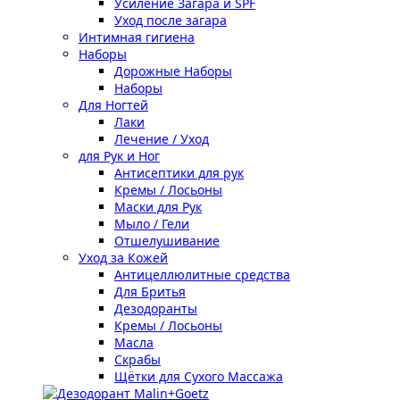
Усиление Загара и SPF
Уход после загара
Интимная гигиена
Наборы
Дорожные Наборы
Наборы
Для Ногтей
Лаки
Лечение / Уход
для Рук и Ног
Антисептики для рук
Кремы / Лосьоны
Маски для Рук
Мыло / Гели
Отшелушивание
Уход за Кожей
Антицеллюлитные средства
Для Бритья
Дезодоранты
Кремы / Лосьоны
Масла
Скрабы
Щётки для Сухого Массажа