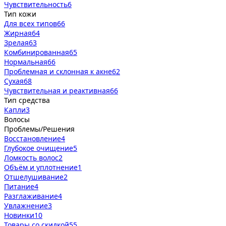
Чувствительность
6
Тип кожи
Для всех типов
66
Жирная
64
Зрелая
63
Комбинированная
65
Нормальная
66
Проблемная и склонная к акне
62
Сухая
68
Чувствительная и реактивная
66
Тип средства
Капли
3
Волосы
Проблемы/Решения
Восстановление
4
Глубокое очищение
5
Ломкость волос
2
Объём и уплотнение
1
Отшелушивание
2
Питание
4
Разглаживание
4
Увлажнение
3
Новинки
10
Товары со скидкой
55