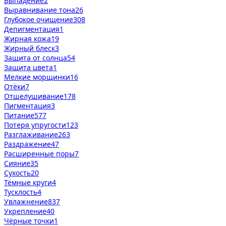
Выпадение
2
Выравнивание тона
26
Глубокое очищение
308
Депигментация
1
Жирная кожа
19
Жирный блеск
3
Защита от солнца
54
Защита цвета
1
Мелкие морщинки
16
Отёки
7
Отшелушивание
178
Пигментация
3
Питание
577
Потеря упругости
123
Разглаживание
263
Раздражение
47
Расширенные поры
7
Сияние
35
Сухость
20
Тёмные круги
4
Тусклость
4
Увлажнение
837
Укрепление
40
Чёрные точки
1