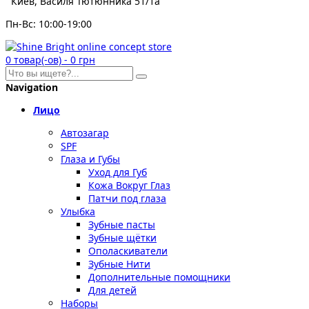
Киев, Василя Тютюнника 51/1а
Пн-Вс: 10:00-19:00
0
товар(-ов)
-
0 грн
Navigation
Лицо
Автозагар
SPF
Глаза и Губы
Уход для Губ
Кожа Вокруг Глаз
Патчи под глаза
Улыбка
Зубные пасты
Зубные щётки
Ополаскиватели
Зубные Нити
Дополнительные помощники
Для детей
Наборы