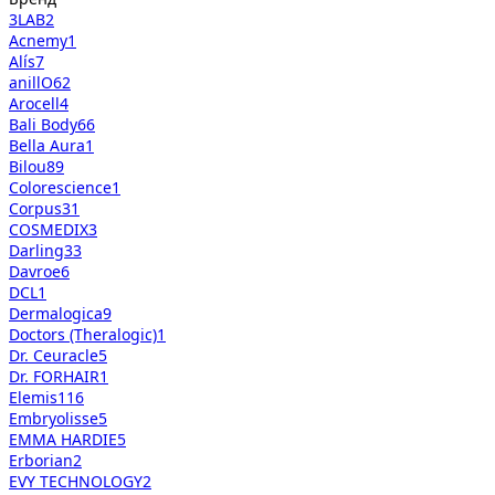
3LAB
2
Acnemy
1
Alís
7
anillO
62
Arocell
4
Bali Body
66
Bella Aura
1
Bilou
89
Colorescience
1
Corpus
31
COSMEDIX
3
Darling
33
Davroe
6
DCL
1
Dermalogica
9
Doctors (Theralogic)
1
Dr. Ceuracle
5
Dr. FORHAIR
1
Elemis
116
Embryolisse
5
EMMA HARDIE
5
Erborian
2
EVY TECHNOLOGY
2