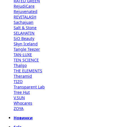
RATED GREEN
RejudiCare
Rejuvenated
REVITALASH
Sachajuan
Salt & Stone
SELAHATIN
SiO Beauty
Skyn Iceland
Tangle Teezer
TAN-LUXE
TEN SCIENCE
Thalgo
THE ELEMENTS
Theramid
TIZO
Transparent Lab
Tree Hut
V.SUN
Whocares
ZOYA
Новинки