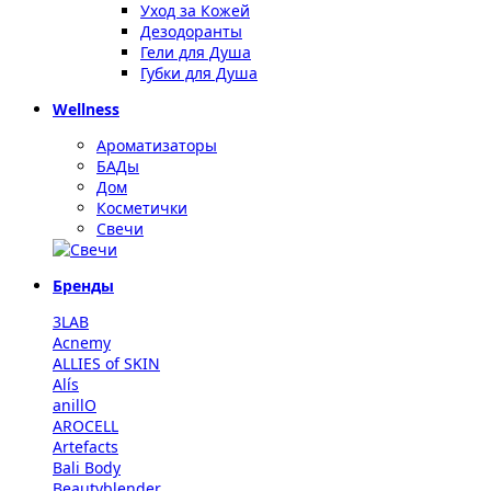
Уход за Кожей
Дезодоранты
Гели для Душа
Губки для Душа
Wellness
Ароматизаторы
БАДы
Дом
Косметички
Свечи
Бренды
3LAB
Acnemy
ALLIES of SKIN
Alís
anillO
AROCELL
Artefacts
Bali Body
Beautyblender