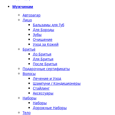
Мужчинам
Автозагар
Лицо
Бальзамы для Губ
Для Бороды
Зубы
Очищение
Уход за Кожей
Бритьё
До Бритья
Для Бритья
После Бритья
Подарочные сертификаты
Волосы
Лечение и Уход
Шампуни / Кондиционеры
Стайлинг
Аксессуары
Наборы
Наборы
Дорожные Наборы
Тело