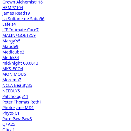
Grown Alchemist
116
HEMPZ
104
James Read
19
La Sultane de Saba
96
Lafe's
4
LIP Intimate Care
7
MALIN+GOETZ
59
Margy's
5
Maude
9
Medicube
2
Medik8
4
mid/night 00.00
13
MKS-ECO
4
MON MOU
6
Moremo
7
NCLA Beauty
35
NEEDLY
5
Patchology
11
Peter Thomas Roth
1
Photozyme MD
1
Phyto-C
1
Pure Paw Paw
8
Q+A
25
Qtica
1