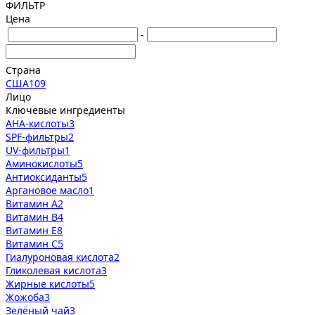
ФИЛЬТР
Цена
-
Страна
США
109
Лицо
Ключевые ингредиенты
AHA-кислоты
3
SPF-фильтры
2
UV-фильтры
1
Аминокислоты
5
Антиоксиданты
5
Аргановое масло
1
Витамин А
2
Витамин В
4
Витамин Е
8
Витамин С
5
Гиалуроновая кислота
2
Гликолевая кислота
3
Жирные кислоты
5
Жожоба
3
Зелёный чай
3