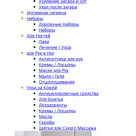
Усиление Загара и SPF
Уход после загара
Интимная гигиена
Наборы
Дорожные Наборы
Наборы
Для Ногтей
Лаки
Лечение / Уход
для Рук и Ног
Антисептики для рук
Кремы / Лосьоны
Маски для Рук
Мыло / Гели
Отшелушивание
Уход за Кожей
Антицеллюлитные средства
Для Бритья
Дезодоранты
Кремы / Лосьоны
Масла
Скрабы
Щётки для Сухого Массажа