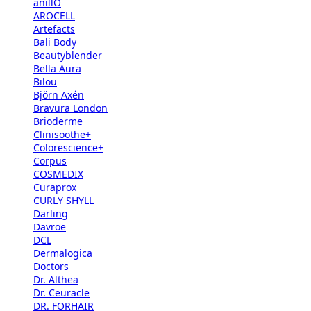
anillO
AROCELL
Artefacts
Bali Body
Beautyblender
Bella Aura
Bilou
Björn Axén
Bravura London
Brioderme
Clinisoothe+
Colorescience+
Corpus
COSMEDIX
Curaprox
CURLY SHYLL
Darling
Davroe
DCL
Dermalogica
Doctors
Dr. Althea
Dr. Ceuracle
DR. FORHAIR