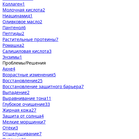
Коллаген
1
Молочная кислота
2
Ниацинамид
1
Оливковое масло
2
Пантенол
6
Пептиды
2
Растительные протеины
7
Ромашка
2
Салициловая кислота
3
Энзимы
1
Проблемы/Решения
Акне
4
Возрастные изменения
5
Восстановление
25
Восстановление защитного барьера
7
Выпадение
2
Выравнивание тона
11
Глубокое очищение
33
Жирная кожа
27
Защита от солнца
4
Мелкие морщинки
7
Отёки
3
Отшелушивание
7