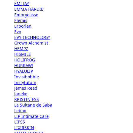
EMI JAY
EMMA HARDIE
Embryolisse
Elemis
Erborian
Evo
EVY TECHNOLOGY
Grown Alchemist
HEMPZ
HISMILE
HOLIFROG
HURRAW!
HYALULIP
Invisibobble
Instytutum
James Read
Janeke
KRISTIN ESS
La Sultane de Saba
Lebon
LIP Intimate Care
LIPSS
LIXIRSKIN