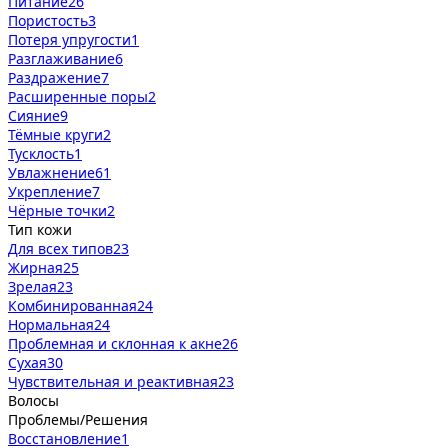
Питание
26
Пористость
3
Потеря упругости
1
Разглаживание
6
Раздражение
7
Расширенные поры
2
Сияние
9
Тёмные круги
2
Тусклость
1
Увлажнение
61
Укрепление
7
Чёрные точки
2
Тип кожи
Для всех типов
23
Жирная
25
Зрелая
23
Комбинированная
24
Нормальная
24
Проблемная и склонная к акне
26
Сухая
30
Чувствительная и реактивная
23
Волосы
Проблемы/Решения
Восстановление
1