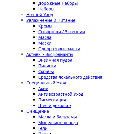
Дорожные Наборы
Наборы
Ночной Уход
Увлажнение и Питание
Кремы
Сыворотки / Эссенции
Масла
Маски
Одноразовые маски
Активы / Эксфолианты
Энзимная пудра
Пилинги
Скрабы
Средства локального действия
Специальный Уход
Акне
Антивозрастной Уход
Пигментация
Шея и декольте
Очищение
Масла и бальзамы
Мицеллярная вода
Гели
Пенки