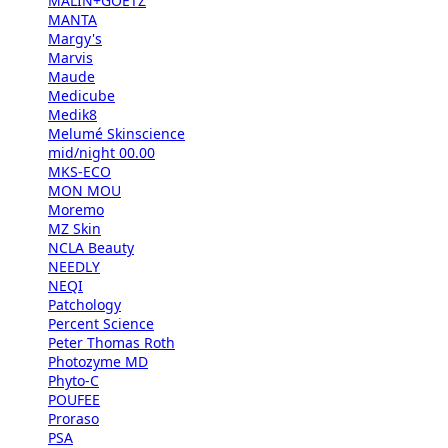
MALIN+GOETZ
MANTA
Margy's
Marvis
Maude
Medicube
Medik8
Melumé Skinscience
mid/night 00.00
MKS-ECO
MON MOU
Moremo
MZ Skin
NCLA Beauty
NEEDLY
NEQI
Patchology
Percent Science
Peter Thomas Roth
Photozyme MD
Phyto-C
POUFEE
Proraso
PSA