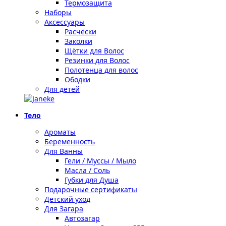
Термозащита
Наборы
Аксессуары
Расчёски
Заколки
Щётки для Волос
Резинки для Волос
Полотенца для волос
Ободки
Для детей
Тело
Ароматы
Беременность
Для Ванны
Гели / Муссы / Мыло
Масла / Соль
Губки для Душа
Подарочные сертификаты
Детский уход
Для Загара
Автозагар