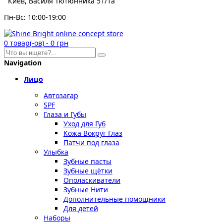
Киев, Василя Тютюнника 51/1а
Пн-Вс: 10:00-19:00
0
товар(-ов)
-
0 грн
Navigation
Лицо
Автозагар
SPF
Глаза и Губы
Уход для Губ
Кожа Вокруг Глаз
Патчи под глаза
Улыбка
Зубные пасты
Зубные щётки
Ополаскиватели
Зубные Нити
Дополнительные помощники
Для детей
Наборы