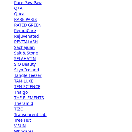
Pure Paw Paw
Q+A
Qtica
RARE PARIS
RATED GREEN
RejudiCare
Rejuvenated
REVITALASH
Sachajuan
Salt & Stone
SELAHATIN
SiO Beauty
Skyn Iceland
Tangle Teezer
TAN-LUXE
TEN SCIENCE
Thalgo
THE ELEMENTS
Theramid
TIZO
Transparent Lab
Tree Hut
V.SUN
Whocares