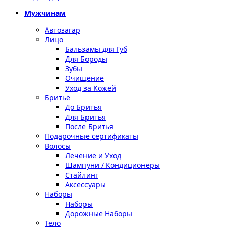
Мужчинам
Автозагар
Лицо
Бальзамы для Губ
Для Бороды
Зубы
Очищение
Уход за Кожей
Бритьё
До Бритья
Для Бритья
После Бритья
Подарочные сертификаты
Волосы
Лечение и Уход
Шампуни / Кондиционеры
Стайлинг
Аксессуары
Наборы
Наборы
Дорожные Наборы
Тело