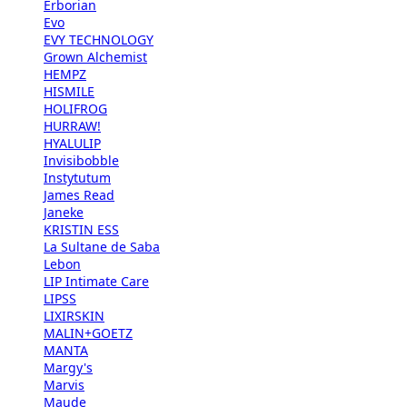
Erborian
Evo
EVY TECHNOLOGY
Grown Alchemist
HEMPZ
HISMILE
HOLIFROG
HURRAW!
HYALULIP
Invisibobble
Instytutum
James Read
Janeke
KRISTIN ESS
La Sultane de Saba
Lebon
LIP Intimate Care
LIPSS
LIXIRSKIN
MALIN+GOETZ
MANTA
Margy's
Marvis
Maude