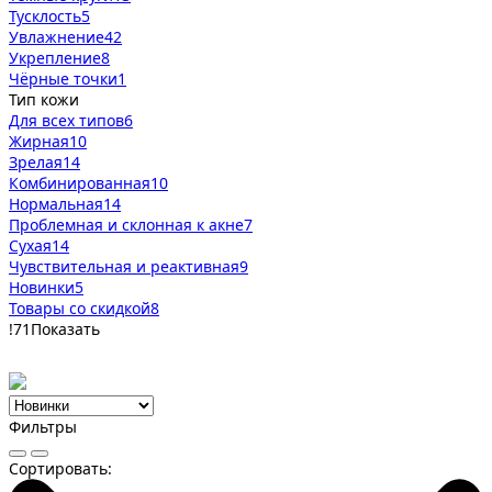
Тусклость
5
Увлажнение
42
Укрепление
8
Чёрные точки
1
Тип кожи
Для всех типов
6
Жирная
10
Зрелая
14
Комбинированная
10
Нормальная
14
Проблемная и склонная к акне
7
Сухая
14
Чувствительная и реактивная
9
Новинки
5
Товары со скидкой
8
!
71
Показать
Фильтры
Сортировать: