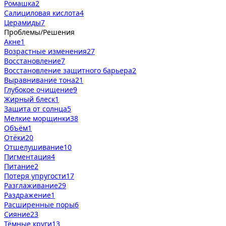
Ромашка
2
Салициловая кислота
4
Церамиды
7
Проблемы/Решения
Акне
1
Возрастные изменения
27
Восстановление
7
Восстановление защитного барьера
2
Выравнивание тона
21
Глубокое очищение
9
Жирный блеск
1
Защита от солнца
5
Мелкие морщинки
38
Объём
1
Отёки
20
Отшелушивание
10
Пигментация
4
Питание
2
Потеря упругости
17
Разглаживание
29
Раздражение
1
Расширенные поры
6
Сияние
23
Тёмные круги
13