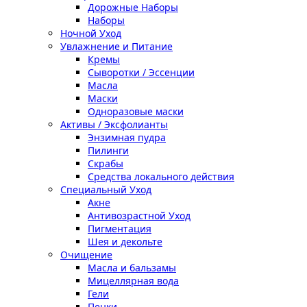
Дорожные Наборы
Наборы
Ночной Уход
Увлажнение и Питание
Кремы
Сыворотки / Эссенции
Масла
Маски
Одноразовые маски
Активы / Эксфолианты
Энзимная пудра
Пилинги
Скрабы
Средства локального действия
Специальный Уход
Акне
Антивозрастной Уход
Пигментация
Шея и декольте
Очищение
Масла и бальзамы
Мицеллярная вода
Гели
Пенки