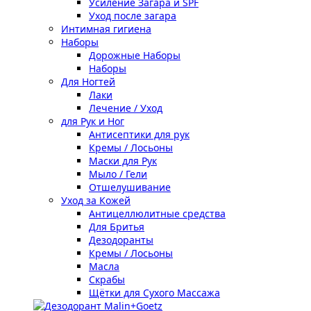
Усиление Загара и SPF
Уход после загара
Интимная гигиена
Наборы
Дорожные Наборы
Наборы
Для Ногтей
Лаки
Лечение / Уход
для Рук и Ног
Антисептики для рук
Кремы / Лосьоны
Маски для Рук
Мыло / Гели
Отшелушивание
Уход за Кожей
Антицеллюлитные средства
Для Бритья
Дезодоранты
Кремы / Лосьоны
Масла
Скрабы
Щётки для Сухого Массажа