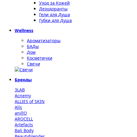
Уход за Кожей
Дезодоранты
Гели для Душа
Губки для Душа
Wellness
Ароматизаторы
БАДы
Дом
Косметички
Свечи
Бренды
3LAB
Acnemy
ALLIES of SKIN
Alís
anillO
AROCELL
Artefacts
Bali Body
Beautyblender