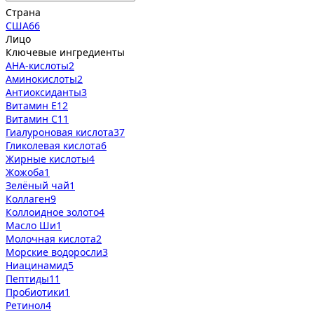
Страна
США
66
Лицо
Ключевые ингредиенты
AHA-кислоты
2
Аминокислоты
2
Антиоксиданты
3
Витамин Е
12
Витамин С
11
Гиалуроновая кислота
37
Гликолевая кислота
6
Жирные кислоты
4
Жожоба
1
Зелёный чай
1
Коллаген
9
Коллоидное золото
4
Масло Ши
1
Молочная кислота
2
Морские водоросли
3
Ниацинамид
5
Пептиды
11
Пробиотики
1
Ретинол
4