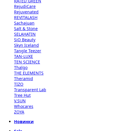
RATED GREEN
RejudiCare
Rejuvenated
REVITALASH
Sachajuan
Salt & Stone
SELAHATIN
SiO Beauty
Skyn Iceland
Tangle Teezer
TAN-LUXE
TEN SCIENCE
Thalgo
THE ELEMENTS
Theramid
TIZO
Transparent Lab
Tree Hut
V.SUN
Whocares
ZOYA
Новинки