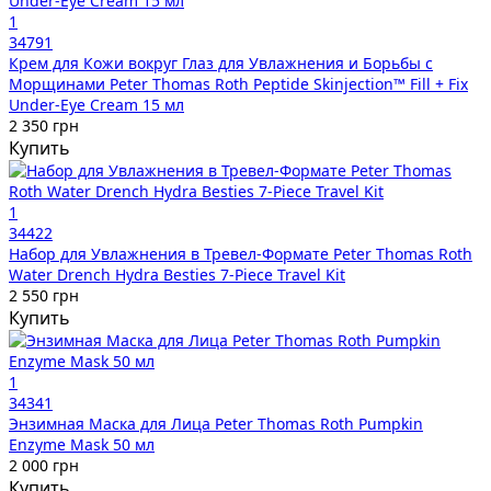
1
34791
Крем для Кожи вокруг Глаз для Увлажнения и Борьбы с
Морщинами Peter Thomas Roth Peptide Skinjection™ Fill + Fix
Under-Eye Cream 15 мл
2 350 грн
Купить
1
34422
Набор для Увлажнения в Тревел-Формате Peter Thomas Roth
Water Drench Hydra Besties 7-Piece Travel Kit
2 550 грн
Купить
1
34341
Энзимная Маска для Лица Peter Thomas Roth Pumpkin
Enzyme Mask 50 мл
2 000 грн
Купить