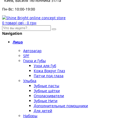
Киев, Василя Тютюнника 51/1а
Пн-Вс: 10:00-19:00
0
товар(-ов)
-
0 грн
Navigation
Лицо
Автозагар
SPF
Глаза и Губы
Уход для Губ
Кожа Вокруг Глаз
Патчи под глаза
Улыбка
Зубные пасты
Зубные щётки
Ополаскиватели
Зубные Нити
Дополнительные помощники
Для детей
Наборы