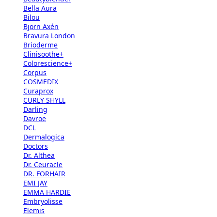
Bella Aura
Bilou
Björn Axén
Bravura London
Brioderme
Clinisoothe+
Colorescience+
Corpus
COSMEDIX
Curaprox
CURLY SHYLL
Darling
Davroe
DCL
Dermalogica
Doctors
Dr. Althea
Dr. Ceuracle
DR. FORHAIR
EMI JAY
EMMA HARDIE
Embryolisse
Elemis