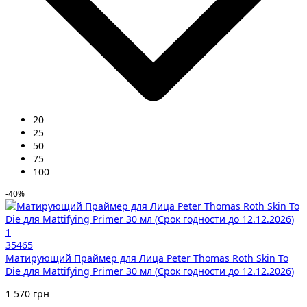
20
25
50
75
100
-40%
1
35465
Матирующий Праймер для Лица Peter Thomas Roth Skin To
Die для Mattifying Primer 30 мл (Срок годности до 12.12.2026)
1 570 грн