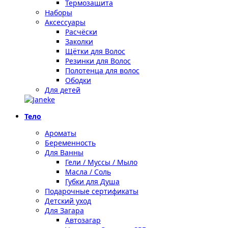
Термозащита
Наборы
Аксессуары
Расчёски
Заколки
Щётки для Волос
Резинки для Волос
Полотенца для волос
Ободки
Для детей
Тело
Ароматы
Беременность
Для Ванны
Гели / Муссы / Мыло
Масла / Соль
Губки для Душа
Подарочные сертификаты
Детский уход
Для Загара
Автозагар