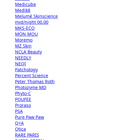
Medicube
Medik8
Melumé Skinscience
mid/night 00.00
MKS-ECO
MON MOU
Moremo
MZ Skin
NCLA Beauty
NEEDLY
NEQI
Patchology
Percent Science
Peter Thomas Roth
Photozyme MD
Phyto-C
POUFEE
Proraso
PSA
Pure Paw Paw
Q+A
Qtica
RARE PARIS