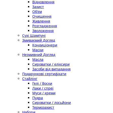
Відновлення
Захист
Об'єм
Очищення
Живлення
Розгладження
Зволоження
Сухі Шампуні
Змиваємий Догляд
Кондиціонери
Маски
Незмивний Догляд
Масла
Сироватки / еліксири
Засоби від випадання
Подарункові сертифікати
Стайлінг
Гелі / Воски
Лаки / спреї
Муси / креми
Пудра
Сироватки / лосьйони
Термозахист
Набори