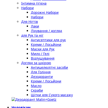
Інтимна гігієна
Набори
Дорожні Набори
Набори
Для Нігтів
Лаки
Лікування / догляд
для Рук та ніг
Антисептики для рук
Креми / Лосьйони
Маски для Рук
Мило / Гелі
Відлущування
Догляд за шкірою
Антицелюлітні засоби
Для Гоління
Дезодоранти
Креми / Лосьйони
Масло
Скраби
Щітки для Сухого масажу
Чоловікам