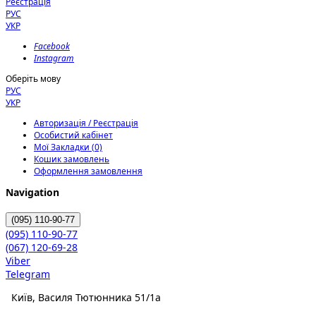
Реєстрація
РУС
УКР
Facebook
Instagram
Оберіть мову
РУС
УКР
Авторизація / Реєстрація
Особистий кабінет
Мої Закладки (0)
Кошик замовлень
Оформлення замовлення
Navigation
(095)
110-90-77
(095)
110-90-77
(067)
120-69-28
Viber
Telegram
Київ, Василя Тютюнника 51/1а