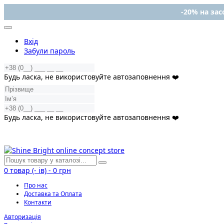
-20% на засо
Вхід
Забули пароль
Будь ласка, не використовуйте автозаповнення ❤️
Будь ласка, не використовуйте автозаповнення ❤️
0
товар (- ів)
-
0 грн
Про нас
Доставка та Оплата
Контакти
Авторизація