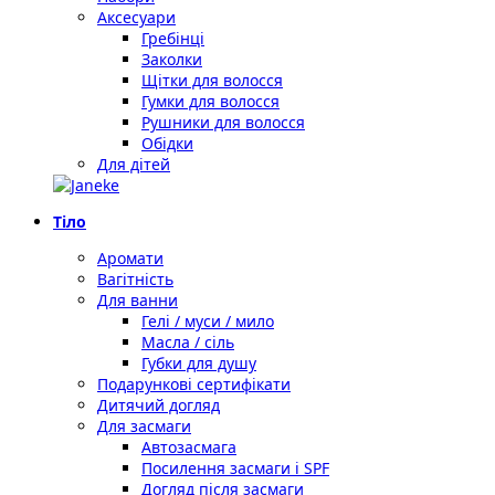
Аксесуари
Гребінці
Заколки
Щітки для волосся
Гумки для волосся
Рушники для волосся
Обідки
Для дітей
Тіло
Аромати
Вагітність
Для ванни
Гелі / муси / мило
Масла / сіль
Губки для душу
Подарункові сертифікати
Дитячий догляд
Для засмаги
Автозасмага
Посилення засмаги і SPF
Догляд після засмаги