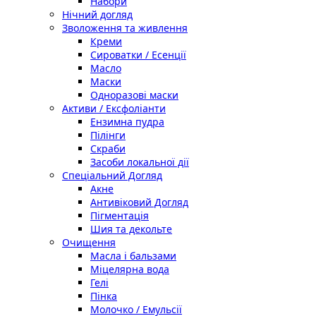
Набори
Нічний догляд
Зволоження та живлення
Креми
Сироватки / Есенції
Масло
Маски
Одноразові маски
Активи / Ексфоліанти
Ензимна пудра
Пілінги
Скраби
Засоби локальної дії
Спеціальний Догляд
Акне
Антивіковий Догляд
Пігментація
Шия та декольте
Очищення
Масла і бальзами
Міцелярна вода
Гелі
Пінка
Молочко / Емульсії