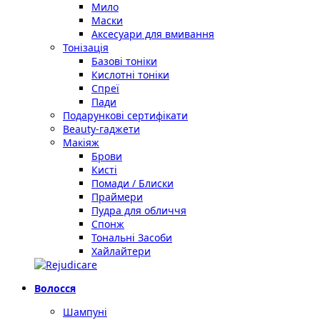
Мило
Маски
Аксесуари для вмивання
Тонізація
Базові тоніки
Кислотні тоніки
Спреї
Пади
Подарункові сертифікати
Beauty-гаджети
Макіяж
Брови
Кисті
Помади / Блиски
Праймери
Пудра для обличчя
Спонж
Тональні Засоби
Хайлайтери
Волосся
Шампуні