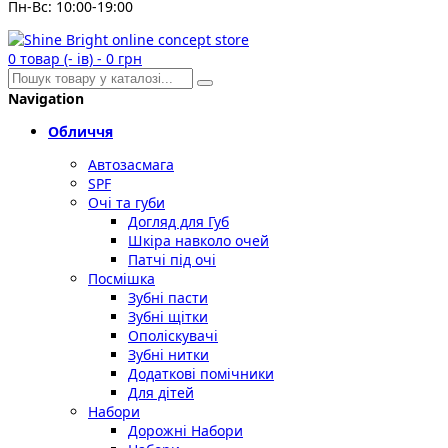
Пн-Вс: 10:00-19:00
0
товар (- ів)
-
0 грн
Navigation
Обличчя
Автозасмага
SPF
Очі та губи
Догляд для Губ
Шкіра навколо очей
Патчі під очі
Посмішка
Зубні пасти
Зубні щітки
Ополіскувачі
Зубні нитки
Додаткові помічники
Для дітей
Набори
Дорожні Набори