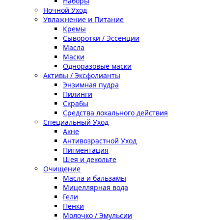
Наборы
Ночной Уход
Увлажнение и Питание
Кремы
Сыворотки / Эссенции
Масла
Маски
Одноразовые маски
Активы / Эксфолианты
Энзимная пудра
Пилинги
Скрабы
Средства локального действия
Специальный Уход
Акне
Антивозрастной Уход
Пигментация
Шея и декольте
Очищение
Масла и бальзамы
Мицеллярная вода
Гели
Пенки
Молочко / Эмульсии