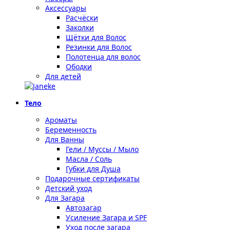
Аксессуары
Расчёски
Заколки
Щётки для Волос
Резинки для Волос
Полотенца для волос
Ободки
Для детей
Тело
Ароматы
Беременность
Для Ванны
Гели / Муссы / Мыло
Масла / Соль
Губки для Душа
Подарочные сертификаты
Детский уход
Для Загара
Автозагар
Усиление Загара и SPF
Уход после загара