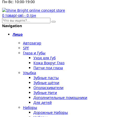
Пн-Вс: 10:00-19:00
0
товар(-ов)
-
0 грн
Navigation
Лицо
Автозагар
SPF
Глаза и Губы
Уход для Губ
Кожа Вокруг Глаз
Патчи под глаза
Улыбка
Зубные пасты
Зубные щётки
Ополаскиватели
Зубные Нити
Дополнительные помощники
Для детей
Наборы
Дорожные Наборы