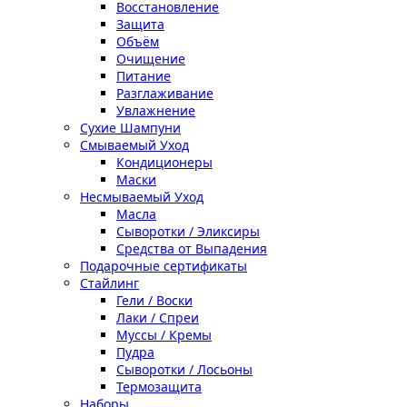
Восстановление
Защита
Объём
Очищение
Питание
Разглаживание
Увлажнение
Сухие Шампуни
Смываемый Уход
Кондиционеры
Маски
Несмываемый Уход
Масла
Сыворотки / Эликсиры
Средства от Выпадения
Подарочные сертификаты
Стайлинг
Гели / Воски
Лаки / Спреи
Муссы / Кремы
Пудра
Сыворотки / Лосьоны
Термозащита
Наборы