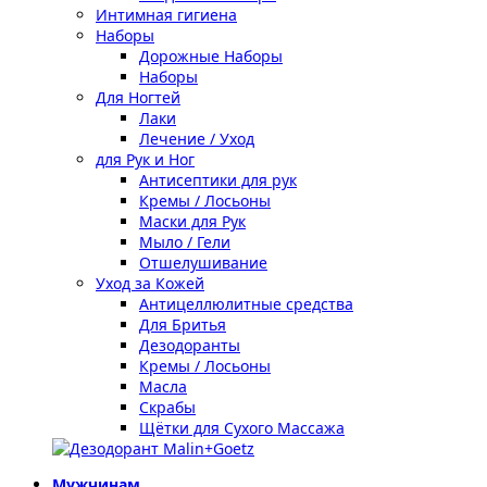
Интимная гигиена
Наборы
Дорожные Наборы
Наборы
Для Ногтей
Лаки
Лечение / Уход
для Рук и Ног
Антисептики для рук
Кремы / Лосьоны
Маски для Рук
Мыло / Гели
Отшелушивание
Уход за Кожей
Антицеллюлитные средства
Для Бритья
Дезодоранты
Кремы / Лосьоны
Масла
Скрабы
Щётки для Сухого Массажа
Мужчинам