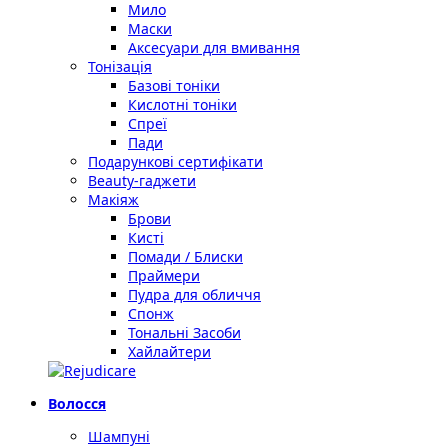
Мило
Маски
Аксесуари для вмивання
Тонізація
Базові тоніки
Кислотні тоніки
Спреї
Пади
Подарункові сертифікати
Beauty-гаджети
Макіяж
Брови
Кисті
Помади / Блиски
Праймери
Пудра для обличчя
Спонж
Тональні Засоби
Хайлайтери
Волосся
Шампуні