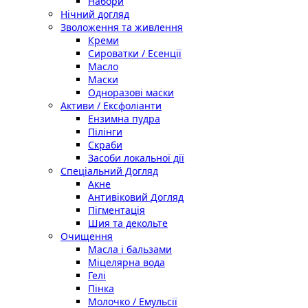
Набори
Нічний догляд
Зволоження та живлення
Креми
Сироватки / Есенції
Масло
Маски
Одноразові маски
Активи / Ексфоліанти
Ензимна пудра
Пілінги
Скраби
Засоби локальної дії
Спеціальний Догляд
Акне
Антивіковий Догляд
Пігментація
Шия та декольте
Очищення
Масла і бальзами
Міцелярна вода
Гелі
Пінка
Молочко / Емульсії