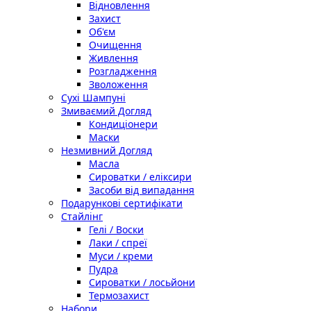
Відновлення
Захист
Об'єм
Очищення
Живлення
Розгладження
Зволоження
Сухі Шампуні
Змиваємий Догляд
Кондиціонери
Маски
Незмивний Догляд
Масла
Сироватки / еліксири
Засоби від випадання
Подарункові сертифікати
Стайлінг
Гелі / Воски
Лаки / спреї
Муси / креми
Пудра
Сироватки / лосьйони
Термозахист
Набори