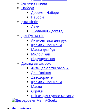
Інтимна гігієна
Набори
Дорожні Набори
Набори
Для Нігтів
Лаки
Лікування / догляд
для Рук та ніг
Антисептики для рук
Креми / Лосьйони
Маски для Рук
Мило / Гелі
Відлущування
Догляд за шкірою
Антицелюлітні засоби
Для Гоління
Дезодоранти
Креми / Лосьйони
Масло
Скраби
Щітки для Сухого масажу
Чоловікам