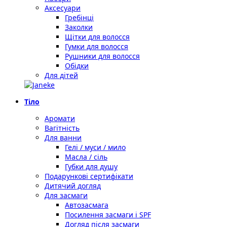
Аксесуари
Гребінці
Заколки
Щітки для волосся
Гумки для волосся
Рушники для волосся
Обідки
Для дітей
Тіло
Аромати
Вагітність
Для ванни
Гелі / муси / мило
Масла / сіль
Губки для душу
Подарункові сертифікати
Дитячий догляд
Для засмаги
Автозасмага
Посилення засмаги і SPF
Догляд після засмаги