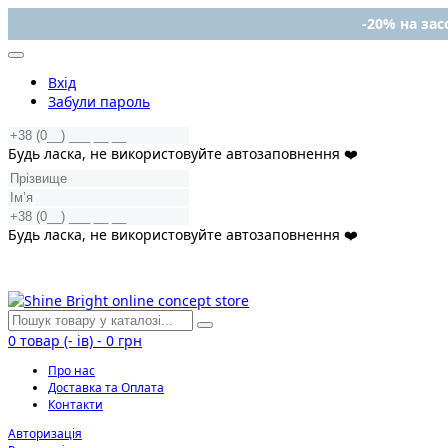
-20% на засо
Вхід
Забули пароль
Будь ласка, не використовуйте автозаповнення ❤️
Будь ласка, не використовуйте автозаповнення ❤️
0
товар (- ів)
-
0 грн
Про нас
Доставка та Оплата
Контакти
Авторизація