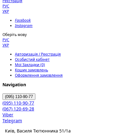
Реєстрація
РУС
УКР
Facebook
Instagram
Оберіть мову
РУС
УКР
Авторизація / Реєстрація
Особистий кабінет
Мої Закладки (0)
Кошик замовлень
Оформлення замовлення
Navigation
(095)
110-90-77
(095)
110-90-77
(067)
120-69-28
Viber
Telegram
Київ, Василя Тютюнника 51/1а