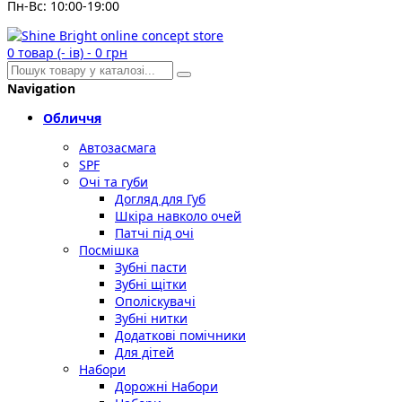
Пн-Вс: 10:00-19:00
0
товар (- ів)
-
0 грн
Navigation
Обличчя
Автозасмага
SPF
Очі та губи
Догляд для Губ
Шкіра навколо очей
Патчі під очі
Посмішка
Зубні пасти
Зубні щітки
Ополіскувачі
Зубні нитки
Додаткові помічники
Для дітей
Набори
Дорожні Набори