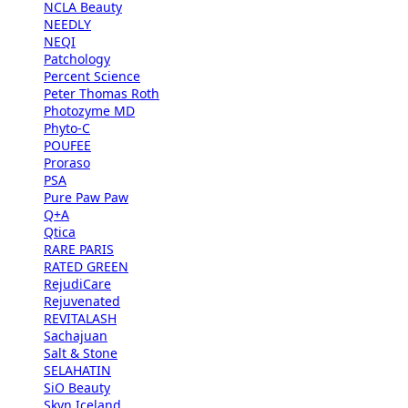
NCLA Beauty
NEEDLY
NEQI
Patchology
Percent Science
Peter Thomas Roth
Photozyme MD
Phyto-C
POUFEE
Proraso
PSA
Pure Paw Paw
Q+A
Qtica
RARE PARIS
RATED GREEN
RejudiCare
Rejuvenated
REVITALASH
Sachajuan
Salt & Stone
SELAHATIN
SiO Beauty
Skyn Iceland