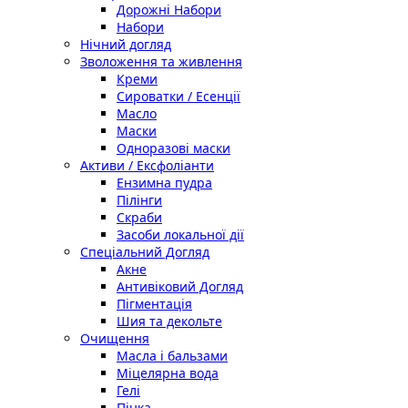
Дорожні Набори
Набори
Нічний догляд
Зволоження та живлення
Креми
Сироватки / Есенції
Масло
Маски
Одноразові маски
Активи / Ексфоліанти
Ензимна пудра
Пілінги
Скраби
Засоби локальної дії
Спеціальний Догляд
Акне
Антивіковий Догляд
Пігментація
Шия та декольте
Очищення
Масла і бальзами
Міцелярна вода
Гелі
Пінка