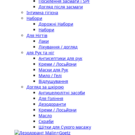
Посилення засмаги і SPF
Догляд після засмаги
Інтимна гігієна
Набори
Дорожні Набори
Набори
Для Нігтів
Лаки
Лікування / догляд
для Рук та ніг
Антисептики для рук
Креми / Лосьйони
Маски для Рук
Мило / Гелі
Відлущування
Догляд за шкірою
Антицелюлітні засоби
Для Гоління
Дезодоранти
Креми / Лосьйони
Масло
Скраби
Щітки для Сухого масажу