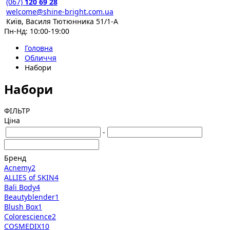
(067)
120 69 28
welcome@shine-bright.com.ua
Київ, Василя Тютюнника 51/1-А
Пн-Нд: 10:00-19:00
Головна
Обличчя
Набори
Набори
ФІЛЬТР
Ціна
-
Бренд
Acnemy
2
ALLIES of SKIN
4
Bali Body
4
Beautyblender
1
Blush Box
1
Colorescience
2
COSMEDIX
10