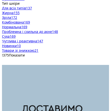
Тип шкіри
Для всіх типів
137
Жирна
155
Зріла
172
Комбінована
169
Нормальна
169
Проблемна і схильна до акне
148
Суха
169
Чутлива і реактивна
147
Новинки
10
Товари зі знижкою
21
!
375
Показати