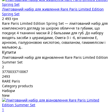
Лімітований набір для живлення Rare Paris Limited Edition
Spring Set
2 493 грн
Rare Paris Limited Edition Spring Set — лімітований набір для
комплексного догляду за шкірою обличчя та губами, що
поєднує 4 тканинні маски й 2 бальзами для губ. До набору
входять засоби з церамідами, Омега-3 і -6, вітаміном Е,
арнікою, гіалуроновою кислотою, скваланом, гамамелісом і
мальвою д..
Купити
Лімітований набір для відновлення Rare Paris Limited Edition
Summer Set
2
3770033710067
2493
RARE Paris
Category products
Набори
New
1