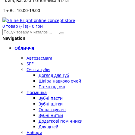
Київ, Василя Тютюнника 51/1а
Пн-Вс: 10:00-19:00
0
товар (- ів)
-
0 грн
Navigation
Обличчя
Автозасмага
SPF
Очі та губи
Догляд для Губ
Шкіра навколо очей
Патчі під очі
Посмішка
Зубні пасти
Зубні щітки
Ополіскувачі
Зубні нитки
Додаткові помічники
Для дітей
Набори