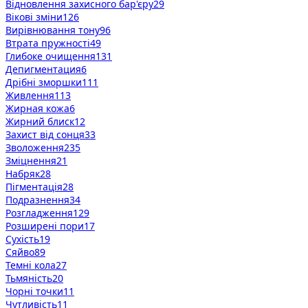
Відновлення захисного бар'єру
29
Вікові зміни
126
Вирівнювання тону
96
Втрата пружності
49
Глибоке очищення
131
Депигментация
6
Дрібні зморшки
111
Живлення
113
Жирная кожа
6
Жирний блиск
12
Захист від сонця
33
Зволоження
235
Зміцнення
21
Набряк
28
Пігментація
28
Подразнення
34
Розгладження
129
Розширені пори
17
Сухість
19
Сяйво
89
Темні кола
27
Тьмяність
20
Чорні точки
11
Чутливість
11