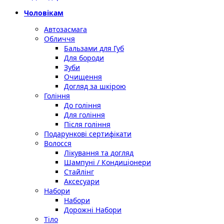
Чоловікам
Автозасмага
Обличчя
Бальзами для Губ
Для бороди
Зуби
Очищення
Догляд за шкірою
Гоління
До гоління
Для гоління
Після гоління
Подарункові сертифікати
Волосся
Лікування та догляд
Шампуні / Кондиціонери
Стайлінг
Аксесуари
Набори
Набори
Дорожні Набори
Тіло