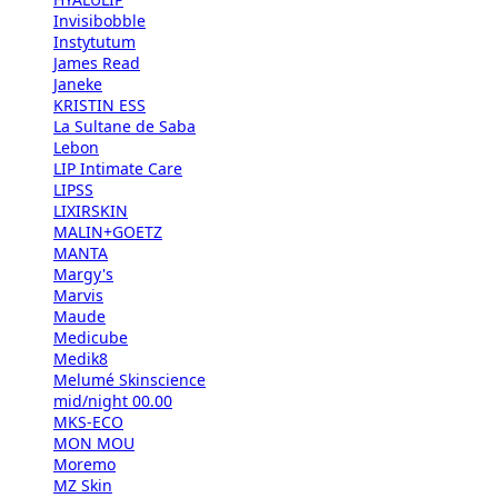
Invisibobble
Instytutum
James Read
Janeke
KRISTIN ESS
La Sultane de Saba
Lebon
LIP Intimate Care
LIPSS
LIXIRSKIN
MALIN+GOETZ
MANTA
Margy's
Marvis
Maude
Medicube
Medik8
Melumé Skinscience
mid/night 00.00
MKS-ECO
MON MOU
Moremo
MZ Skin