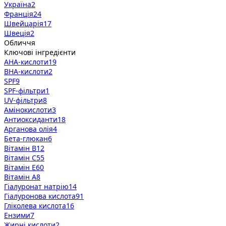
Україна
2
Франція
24
Швейцарія
17
Швеція
2
Обличчя
Ключові інгредієнти
AHA-кислоти
19
BHA-кислоти
2
SPF
9
SPF-фільтри
1
UV-фільтри
8
Амінокислоти
3
Антиоксиданти
18
Арганова олія
4
Бета-глюкан
6
Вітамін B
12
Вітамін C
55
Вітамін E
60
Вітамін А
8
Гіалуронат натрію
14
Гіалуронова кислота
91
Гліколева кислота
16
Ензими
7
Жирні кислоти
2