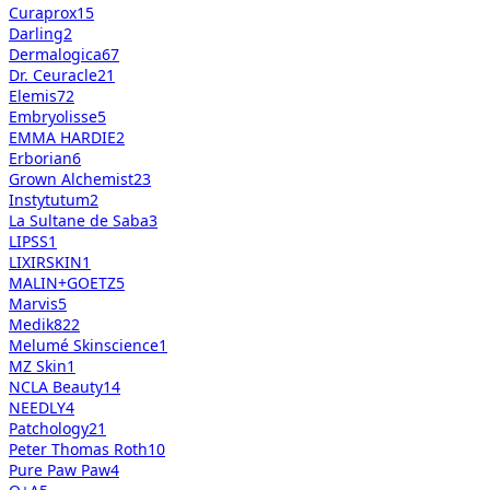
Curaprox
15
Darling
2
Dermalogica
67
Dr. Ceuracle
21
Elemis
72
Embryolisse
5
EMMA HARDIE
2
Erborian
6
Grown Alchemist
23
Instytutum
2
La Sultane de Saba
3
LIPSS
1
LIXIRSKIN
1
MALIN+GOETZ
5
Marvis
5
Medik8
22
Melumé Skinscience
1
MZ Skin
1
NCLA Beauty
14
NEEDLY
4
Patchology
21
Peter Thomas Roth
10
Pure Paw Paw
4