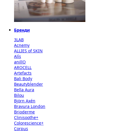
Бренди
3LAB
Acnemy
ALLIES of SKIN
Alís
anillO
AROCELL
Artefacts
Bali Body
Beautyblender
Bella Aura
Bilou
Björn Axén
Bravura London
Brioderme
Clinisoothe+
Colorescience+
Corpus