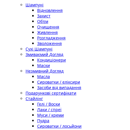
Шампуні
Відновлення
Захист
Об'єм
Очищення
Живлення
Розгладження
Зволоження
Сухі Шампуні
Змиваємий Догляд
Кондиціонери
Маски
Незмивний Догляд
Масла
Сироватки / еліксири
Засоби від випадання
Подарункові сертифікати
Стайлінг
Гелі / Воски
Лаки / спреї
Муси / креми
Пудра
Сироватки / лосьйони