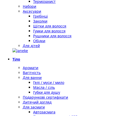
Термозахист
Набори
Аксесуари
Гребінці
Заколки
Щітки для волосся
Гумки для волосся
Рушники для волосся
Обідки
Для дітей
Тіло
Аромати
Вагітність
Для ванни
Гелі / муси / мило
Масла / сіль
Губки для душу
Подарункові сертифікати
Дитячий догляд
Для засмаги
Автозасмага