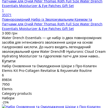
1
35371
Повнорозмірний Набір із Зволожувальним Кремом та
Патчами для Очей Peter Thomas Roth Full Size Water Drench
Essentials Moisturizer & Eye Patches Gift Set
3 000 грн
Water Drench Essentials — це набір із двох повнорозмірних
засобів для інтенсивного зволоження шкіри на основі
гіалуронової кислоти. До нього входять легендарний
зволожувальний крем Water Drench® Hyaluronic Cloud Cream
Hydrating Moisturizer та гідрогелеві патчі для зони навко..
Купити
Набір Оновлення та Омолодження Шкіри з Про-Колаген
Elemis Kit Pro-Collagen Revitalise & Rejuvenate Routine
6
89834
7950
Elemis
Category products
Набори
-25%