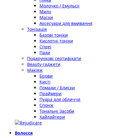
Молочко / Емульсії
Мило
Маски
Аксесуари для вмивання
Тонізація
Базові тоніки
Кислотні тоніки
Спреї
Пади
Подарункові сертифікати
Beauty-гаджети
Макіяж
Брови
Кисті
Помади / Блиски
Праймери
Пудра для обличчя
Спонж
Тональні Засоби
Хайлайтери
Волосся