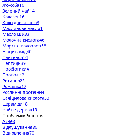
Жожоба
16
Зелений чай
14
Колаген
16
Колоїдне золото
3
Маслинове масло
1
Масло Ши
33
Молочна кислота
46
Морські водорості
58
Ніацинамід
40
Пантенол
14
Пептиди
39
Пробіотики
4
Прополіс
2
Ретинол
25
Ромашка
17
Рослинні протеїни
4
Саліцилова кислота
33
Цераміди
18
Чайне дерево
15
Проблеми/Рішення
Акне
8
Відлущування
86
Відновлення
70