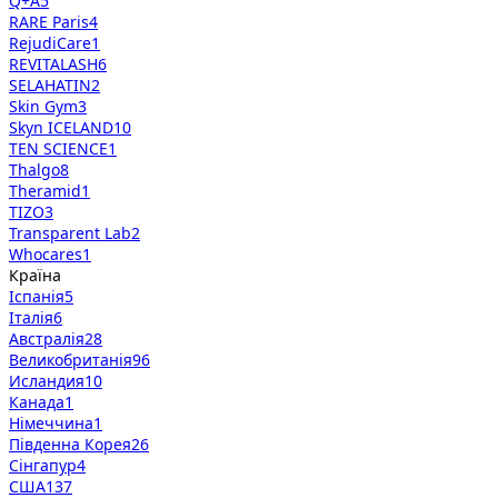
Q+A
5
RARE Paris
4
RejudiCare
1
REVITALASH
6
SELAHATIN
2
Skin Gym
3
Skyn ICELAND
10
TEN SCIENCE
1
Thalgo
8
Theramid
1
TIZO
3
Transparent Lab
2
Whocares
1
Країна
Іспанія
5
Італія
6
Австралія
28
Великобританія
96
Исландия
10
Канада
1
Німеччина
1
Південна Корея
26
Сінгапур
4
США
137