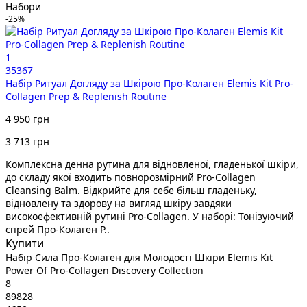
Набори
-25%
1
35367
Набір Ритуал Догляду за Шкірою Про-Колаген Elemis Kit Pro-
Collagen Prep & Replenish Routine
4 950 грн
3 713 грн
Комплексна денна рутина для відновленої, гладенької шкіри,
до складу якої входить повнорозмірний Pro-Collagen
Cleansing Balm. Відкрийте для себе більш гладеньку,
відновлену та здорову на вигляд шкіру завдяки
високоефективній рутині Pro-Collagen. У наборі: Тонізуючий
спрей Про-Колаген P..
Купити
Набір Сила Про-Колаген для Молодості Шкіри Elemis Kit
Power Of Pro-Collagen Discovery Collection
8
89828