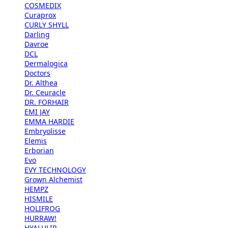
COSMEDIX
Curaprox
CURLY SHYLL
Darling
Davroe
DCL
Dermalogica
Doctors
Dr. Althea
Dr. Ceuracle
DR. FORHAIR
EMI JAY
EMMA HARDIE
Embryolisse
Elemis
Erborian
Evo
EVY TECHNOLOGY
Grown Alchemist
HEMPZ
HISMILE
HOLIFROG
HURRAW!
HYALULIP