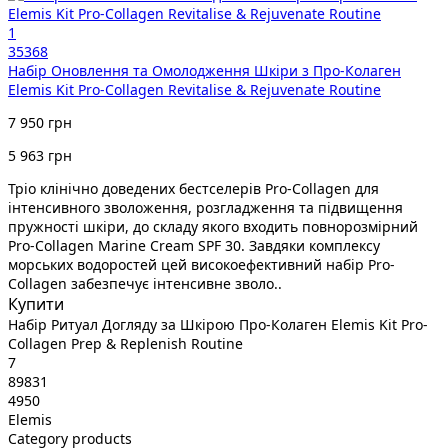
1
35368
Набір Оновлення та Омолодження Шкіри з Про-Колаген
Elemis Kit Pro-Collagen Revitalise & Rejuvenate Routine
7 950 грн
5 963 грн
Тріо клінічно доведених бестселерів Pro-Collagen для
інтенсивного зволоження, розгладження та підвищення
пружності шкіри, до складу якого входить повнорозмірний
Pro-Collagen Marine Cream SPF 30. Завдяки комплексу
морських водоростей цей високоефективний набір Pro-
Collagen забезпечує інтенсивне зволо..
Купити
Набір Ритуал Догляду за Шкірою Про-Колаген Elemis Kit Pro-
Collagen Prep & Replenish Routine
7
89831
4950
Elemis
Category products