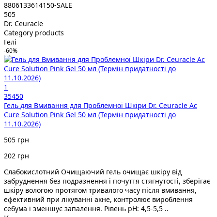
8806133614150-SALE
505
Dr. Ceuracle
Category products
Гелі
-60%
1
35450
Гель для Вмивання для Проблемної Шкіри Dr. Ceuracle Ас
Cure Solution Pink Gel 50 мл (Термін придатності до
11.10.2026)
505 грн
202 грн
Слабокислотний Очищаючий гель очищає шкіру від
забруднення без подразнення і почуття стягнутості, зберігає
шкіру вологою протягом тривалого часу після вмивання,
ефективний при лікуванні акне, контролює вироблення
себума і зменшує запалення. Рівень pH: 4,5-5,5 ..