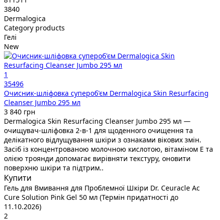
3840
Dermalogica
Category products
Гелі
New
1
35496
Очисник-шліфовка супероб'єм Dermalogica Skin Resurfacing
Cleanser Jumbo 295 мл
3 840 грн
Dermalogica Skin Resurfacing Cleanser Jumbo 295 мл —
очищувач-шліфовка 2-в-1 для щоденного очищення та
делікатного відлущування шкіри з ознаками вікових змін.
Засіб із концентрованою молочною кислотою, вітаміном Е та
олією троянди допомагає вирівняти текстуру, оновити
поверхню шкіри та підтрим..
Купити
Гель для Вмивання для Проблемної Шкіри Dr. Ceuracle Ас
Cure Solution Pink Gel 50 мл (Термін придатності до
11.10.2026)
2