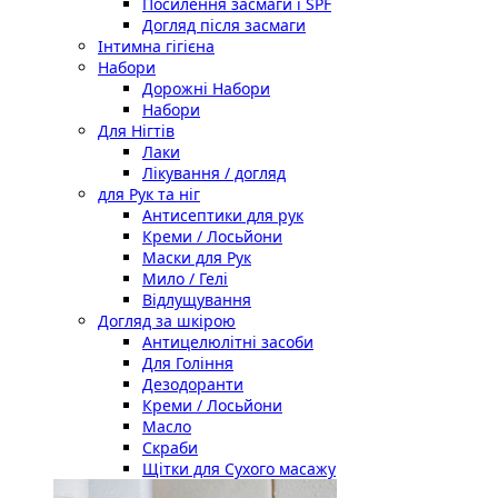
Посилення засмаги і SPF
Догляд після засмаги
Інтимна гігієна
Набори
Дорожні Набори
Набори
Для Нігтів
Лаки
Лікування / догляд
для Рук та ніг
Антисептики для рук
Креми / Лосьйони
Маски для Рук
Мило / Гелі
Відлущування
Догляд за шкірою
Антицелюлітні засоби
Для Гоління
Дезодоранти
Креми / Лосьйони
Масло
Скраби
Щітки для Сухого масажу