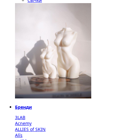
Свічки
Бренди
3LAB
Acnemy
ALLIES of SKIN
Alís