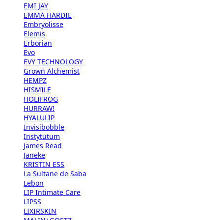
EMI JAY
EMMA HARDIE
Embryolisse
Elemis
Erborian
Evo
EVY TECHNOLOGY
Grown Alchemist
HEMPZ
HISMILE
HOLIFROG
HURRAW!
HYALULIP
Invisibobble
Instytutum
James Read
Janeke
KRISTIN ESS
La Sultane de Saba
Lebon
LIP Intimate Care
LIPSS
LIXIRSKIN