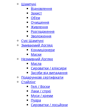
Шампуні
Відновлення
Захист
Об'єм
Очищення
Живлення
Розгладження
Зволоження
Сухі Шампуні
Змиваємий Догляд
Кондиціонери
Маски
Незмивний Догляд
Масла
Сироватки / еліксири
Засоби від випадання
Подарункові сертифікати
Стайлінг
Гелі / Воски
Лаки / спреї
Муси / креми
Пудра
Сироватки / лосьйони