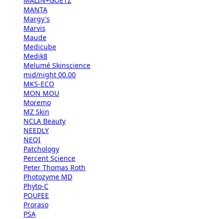
MALIN+GOETZ
MANTA
Margy's
Marvis
Maude
Medicube
Medik8
Melumé Skinscience
mid/night 00.00
MKS-ECO
MON MOU
Moremo
MZ Skin
NCLA Beauty
NEEDLY
NEQI
Patchology
Percent Science
Peter Thomas Roth
Photozyme MD
Phyto-C
POUFEE
Proraso
PSA