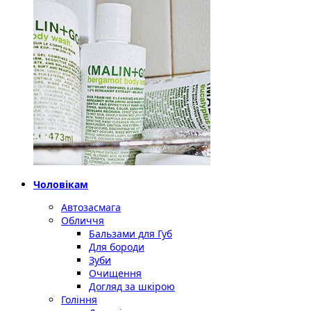
Чоловікам
Автозасмага
Обличчя
Бальзами для Губ
Для бороди
Зуби
Очищення
Догляд за шкірою
Гоління