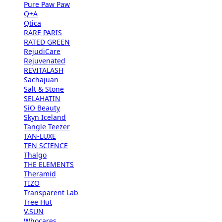
Pure Paw Paw
Q+A
Qtica
RARE PARIS
RATED GREEN
RejudiCare
Rejuvenated
REVITALASH
Sachajuan
Salt & Stone
SELAHATIN
SiO Beauty
Skyn Iceland
Tangle Teezer
TAN-LUXE
TEN SCIENCE
Thalgo
THE ELEMENTS
Theramid
TIZO
Transparent Lab
Tree Hut
V.SUN
Whocares