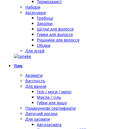
Термозахист
Набори
Аксесуари
Гребінці
Заколки
Щітки для волосся
Гумки для волосся
Рушники для волосся
Обідки
Для дітей
Тіло
Аромати
Вагітність
Для ванни
Гелі / муси / мило
Масла / сіль
Губки для душу
Подарункові сертифікати
Дитячий догляд
Для засмаги
Автозасмага