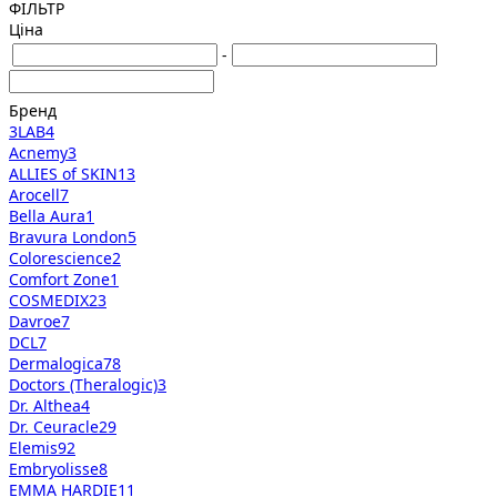
ФІЛЬТР
Ціна
-
Бренд
3LAB
4
Acnemy
3
ALLIES of SKIN
13
Arocell
7
Bella Aura
1
Bravura London
5
Colorescience
2
Comfort Zone
1
COSMEDIX
23
Davroe
7
DCL
7
Dermalogica
78
Doctors (Theralogic)
3
Dr. Althea
4
Dr. Ceuracle
29
Elemis
92
Embryolisse
8
EMMA HARDIE
11