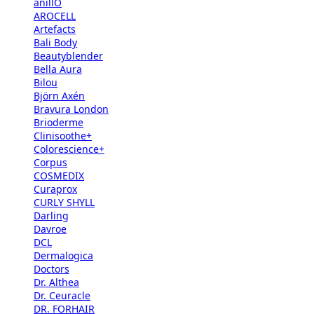
anillO
AROCELL
Artefacts
Bali Body
Beautyblender
Bella Aura
Bilou
Björn Axén
Bravura London
Brioderme
Clinisoothe+
Colorescience+
Corpus
COSMEDIX
Curaprox
CURLY SHYLL
Darling
Davroe
DCL
Dermalogica
Doctors
Dr. Althea
Dr. Ceuracle
DR. FORHAIR