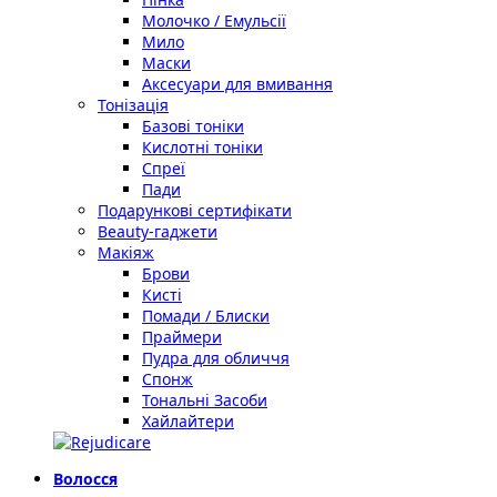
Молочко / Емульсії
Мило
Маски
Аксесуари для вмивання
Тонізація
Базові тоніки
Кислотні тоніки
Спреї
Пади
Подарункові сертифікати
Beauty-гаджети
Макіяж
Брови
Кисті
Помади / Блиски
Праймери
Пудра для обличчя
Спонж
Тональні Засоби
Хайлайтери
Волосся