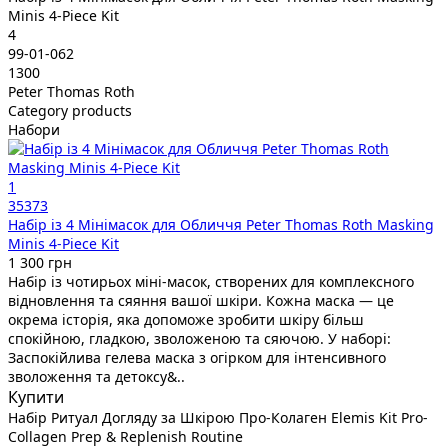
Minis 4-Piece Kit
4
99-01-062
1300
Peter Thomas Roth
Category products
Набори
1
35373
Набір із 4 Мінімасок для Обличчя Peter Thomas Roth Masking
Minis 4-Piece Kit
1 300 грн
Набір із чотирьох міні-масок, створених для комплексного
відновлення та сяяння вашої шкіри. Кожна маска — це
окрема історія, яка допоможе зробити шкіру більш
спокійною, гладкою, зволоженою та сяючою. У наборі:
Заспокійлива гелева маска з огірком для інтенсивного
зволоження та детоксу&..
Купити
Набір Ритуал Догляду за Шкірою Про-Колаген Elemis Kit Pro-
Collagen Prep & Replenish Routine