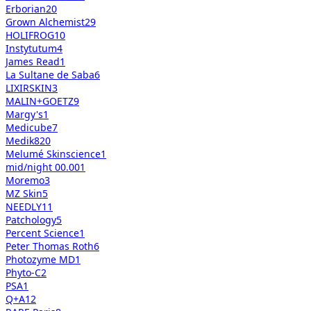
Erborian
20
Grown Alchemist
29
HOLIFROG
10
Instytutum
4
James Read
1
La Sultane de Saba
6
LIXIRSKIN
3
MALIN+GOETZ
9
Margy's
1
Medicube
7
Medik8
20
Melumé Skinscience
1
mid/night 00.00
1
Moremo
3
MZ Skin
5
NEEDLY
11
Patchology
5
Percent Science
1
Peter Thomas Roth
6
Photozyme MD
1
Phyto-C
2
PSA
1
Q+A
12