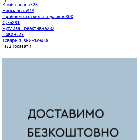
Комбінована
328
Нормальна
313
Проблемна і схильна до акне
308
Суха
291
Чутлива і реактивна
282
Новинки
9
Товари зі знижкою
18
!
482
Показати