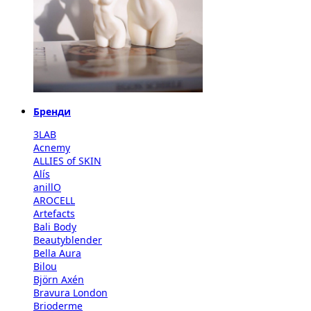
Бренди
3LAB
Acnemy
ALLIES of SKIN
Alís
anillO
AROCELL
Artefacts
Bali Body
Beautyblender
Bella Aura
Bilou
Björn Axén
Bravura London
Brioderme