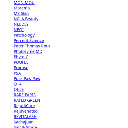
MON MOU
Moremo
MZ Skin
NCLA Beauty
NEEDLY
NEQI
Patchology
Percent Science
Peter Thomas Roth
Photozyme MD
Phyto-C
POUFEE
Proraso
PSA
Pure Paw Paw
Q+A
Qtica
RARE PARIS
RATED GREEN
RejudiCare
Rejuvenated
REVITALASH
Sachajuan
Salt & Stone