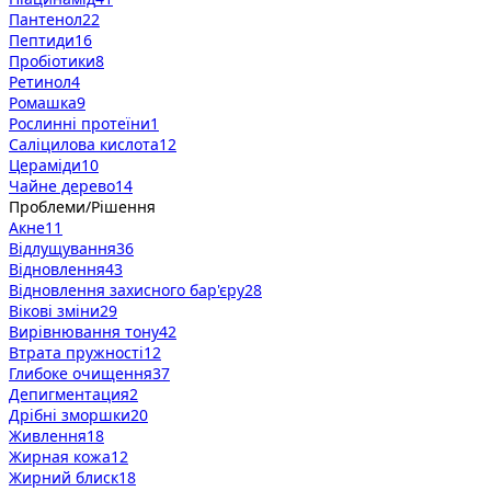
Пантенол
22
Пептиди
16
Пробіотики
8
Ретинол
4
Ромашка
9
Рослинні протеїни
1
Саліцилова кислота
12
Цераміди
10
Чайне дерево
14
Проблеми/Рішення
Акне
11
Відлущування
36
Відновлення
43
Відновлення захисного бар'єру
28
Вікові зміни
29
Вирівнювання тону
42
Втрата пружності
12
Глибоке очищення
37
Депигментация
2
Дрібні зморшки
20
Живлення
18
Жирная кожа
12
Жирний блиск
18