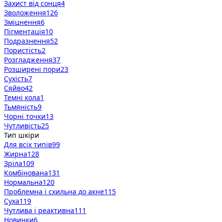
Захист від сонця
4
Зволоження
126
Зміцнення
6
Пігментація
10
Подразнення
52
Пористість
2
Розгладження
37
Розширені пори
23
Сухість
7
Сяйво
42
Темні кола
1
Тьмяність
9
Чорні точки
13
Чутливість
25
Тип шкіри
Для всіх типів
99
Жирна
128
Зріла
109
Комбінована
131
Нормальна
120
Проблемна і схильна до акне
115
Суха
119
Чутлива і реактивна
111
Новинки
6