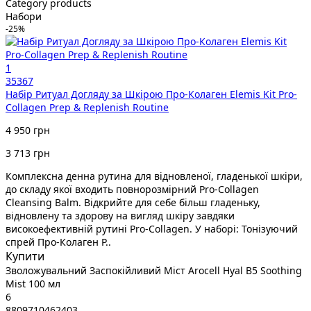
Category products
Набори
-25%
1
35367
Набір Ритуал Догляду за Шкірою Про-Колаген Elemis Kit Pro-
Collagen Prep & Replenish Routine
4 950 грн
3 713 грн
Комплексна денна рутина для відновленої, гладенької шкіри,
до складу якої входить повнорозмірний Pro-Collagen
Cleansing Balm. Відкрийте для себе більш гладеньку,
відновлену та здорову на вигляд шкіру завдяки
високоефективній рутині Pro-Collagen. У наборі: Тонізуючий
спрей Про-Колаген P..
Купити
Зволожувальний Заспокійливий Міст Arocell Hyal B5 Soothing
Mist 100 мл
6
8809710462403