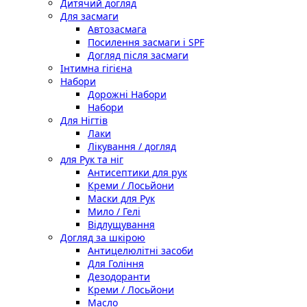
Дитячий догляд
Для засмаги
Автозасмага
Посилення засмаги і SPF
Догляд після засмаги
Інтимна гігієна
Набори
Дорожні Набори
Набори
Для Нігтів
Лаки
Лікування / догляд
для Рук та ніг
Антисептики для рук
Креми / Лосьйони
Маски для Рук
Мило / Гелі
Відлущування
Догляд за шкірою
Антицелюлітні засоби
Для Гоління
Дезодоранти
Креми / Лосьйони
Масло