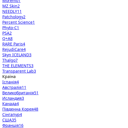
Moremo
1
MZ Skin
2
NEEDLY
11
Patchology
2
Percent Science
1
Phyto-C
1
PSA
2
Q+A
8
RARE Paris
4
RejudiCare
4
Skyn ICELAND
3
Thalgo
7
THE ELEMENTS
3
Transparent Lab
3
Країна
Іспанія
4
Австралія
11
Великобританія
51
Исландия
3
Канада
4
Південна Корея
48
Сінгапур
4
США
35
Франція
16