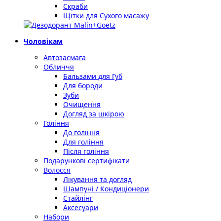
Скраби
Щітки для Сухого масажу
Чоловікам
Автозасмага
Обличчя
Бальзами для Губ
Для бороди
Зуби
Очищення
Догляд за шкірою
Гоління
До гоління
Для гоління
Після гоління
Подарункові сертифікати
Волосся
Лікування та догляд
Шампуні / Кондиціонери
Стайлінг
Аксесуари
Набори