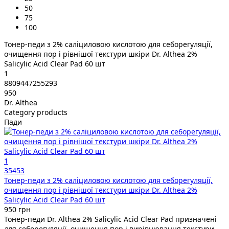
50
75
100
Тонер-педи з 2% саліциловою кислотою для себорегуляції,
очищення пор і рівнішої текстури шкіри Dr. Althea 2%
Salicylic Acid Clear Pad 60 шт
1
8809447255293
950
Dr. Althea
Category products
Пади
1
35453
Тонер-педи з 2% саліциловою кислотою для себорегуляції,
очищення пор і рівнішої текстури шкіри Dr. Althea 2%
Salicylic Acid Clear Pad 60 шт
950 грн
Тонер-педи Dr. Althea 2% Salicylic Acid Clear Pad призначені
для себорегуляції, очищення пор і вирівнювання текстури