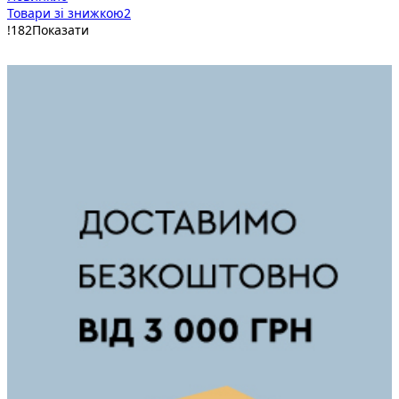
Товари зі знижкою
2
!
182
Показати