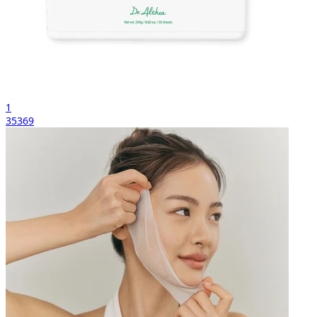
1
35369