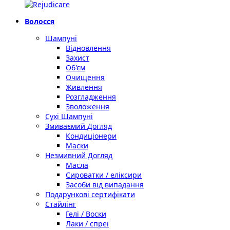
Волосся
Шампуні
Відновлення
Захист
Об'єм
Очищення
Живлення
Розгладження
Зволоження
Сухі Шампуні
Змиваємий Догляд
Кондиціонери
Маски
Незмивний Догляд
Масла
Сироватки / еліксири
Засоби від випадання
Подарункові сертифікати
Стайлінг
Гелі / Воски
Лаки / спреї