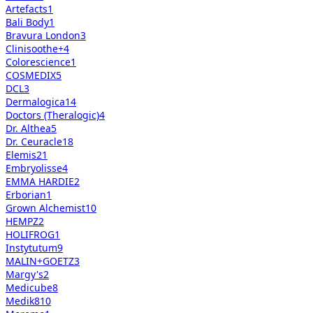
Artefacts
1
Bali Body
1
Bravura London
3
Clinisoothe+
4
Colorescience
1
COSMEDIX
5
DCL
3
Dermalogica
14
Doctors (Theralogic)
4
Dr. Althea
5
Dr. Ceuracle
18
Elemis
21
Embryolisse
4
EMMA HARDIE
2
Erborian
1
Grown Alchemist
10
HEMPZ
2
HOLIFROG
1
Instytutum
9
MALIN+GOETZ
3
Margy's
2
Medicube
8
Medik8
10