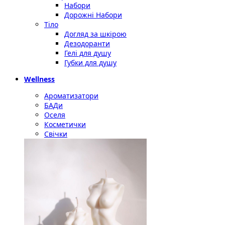
Набори
Дорожні Набори
Тіло
Догляд за шкірою
Дезодоранти
Гелі для душу
Губки для душу
Wellness
Ароматизатори
БАДи
Оселя
Косметички
Свічки