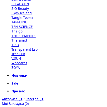
SELAHATIN
SiO Beauty
Skyn Iceland
Tangle Teezer
TAN-LUXE
TEN SCIENCE
Thalgo
THE ELEMENTS
Theramid
TIZO
Transparent Lab
Tree Hut
V.SUN
Whocares
ZOYA
Новинки
Sale
Про нас
Авторизація
/
Реєстрація
Мої Закладки (0)