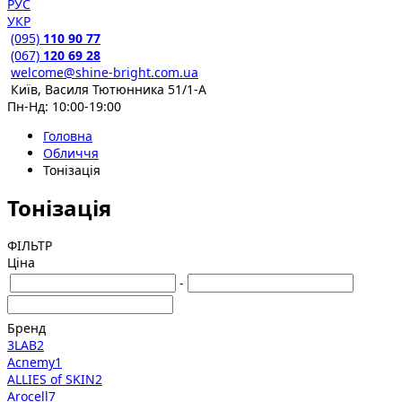
РУС
УКР
(095)
110 90 77
(067)
120 69 28
welcome@shine-bright.com.ua
Київ, Василя Тютюнника 51/1-А
Пн-Нд: 10:00-19:00
Головна
Обличчя
Тонізація
Тонізація
ФІЛЬТР
Ціна
-
Бренд
3LAB
2
Acnemy
1
ALLIES of SKIN
2
Arocell
7