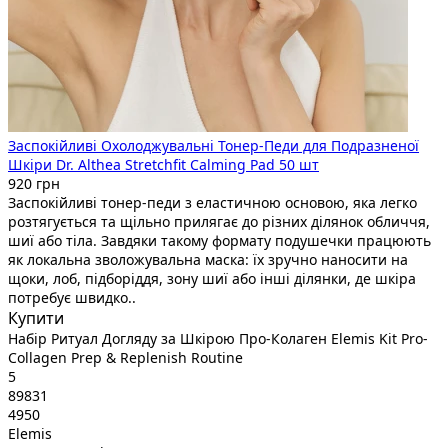
Заспокійливі Охолоджувальні Тонер-Педи для Подразненої
Шкіри Dr. Althea Stretchfit Calming Pad 50 шт
920 грн
Заспокійливі тонер-педи з еластичною основою, яка легко
розтягується та щільно прилягає до різних ділянок обличчя,
шиї або тіла. Завдяки такому формату подушечки працюють
як локальна зволожувальна маска: їх зручно наносити на
щоки, лоб, підборіддя, зону шиї або інші ділянки, де шкіра
потребує швидко..
Купити
Набір Ритуал Догляду за Шкірою Про-Колаген Elemis Kit Pro-
Collagen Prep & Replenish Routine
5
89831
4950
Elemis