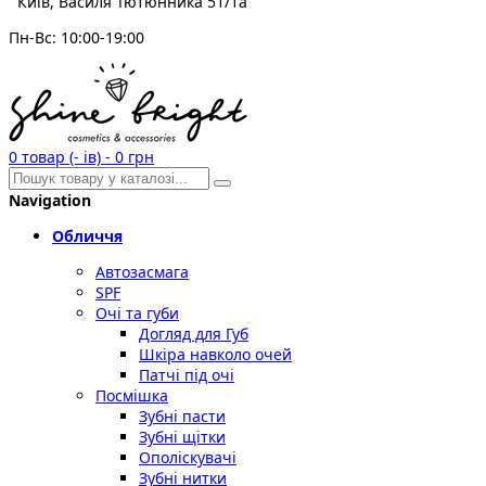
Київ, Василя Тютюнника 51/1а
Пн-Вс: 10:00-19:00
0
товар (- ів)
-
0 грн
Navigation
Обличчя
Автозасмага
SPF
Очі та губи
Догляд для Губ
Шкіра навколо очей
Патчі під очі
Посмішка
Зубні пасти
Зубні щітки
Ополіскувачі
Зубні нитки