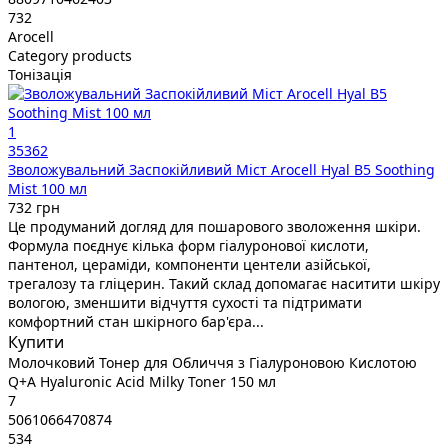
732
Arocell
Category products
Тонізація
1
35362
Зволожувальний Заспокійливий Міст Arocell Hyal B5 Soothing
Mist 100 мл
732 грн
Це продуманий догляд для пошарового зволоження шкіри.
Формула поєднує кілька форм гіалуронової кислоти,
пантенол, цераміди, компоненти центели азійської,
трегалозу та гліцерин. Такий склад допомагає наситити шкіру
вологою, зменшити відчуття сухості та підтримати
комфортний стан шкірного бар'єра...
Купити
Молочковий Тонер для Обличчя з Гіалуроновою Кислотою
Q+A Hyaluronic Acid Milky Toner 150 мл
7
5061066470874
534