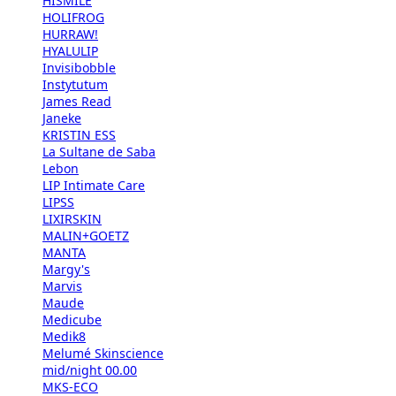
HISMILE
HOLIFROG
HURRAW!
HYALULIP
Invisibobble
Instytutum
James Read
Janeke
KRISTIN ESS
La Sultane de Saba
Lebon
LIP Intimate Care
LIPSS
LIXIRSKIN
MALIN+GOETZ
MANTA
Margy's
Marvis
Maude
Medicube
Medik8
Melumé Skinscience
mid/night 00.00
MKS-ECO