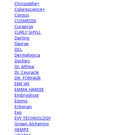
Clinisoothe+
Colorescience+
Corpus
COSMEDIX
Curaprox
CURLY SHYLL
Darling
Davroe
DCL
Dermalogica
Doctors
Dr. Althea
Dr. Ceuracle
DR. FORHAIR
EMI JAY
EMMA HARDIE
Embryolisse
Elemis
Erborian
Evo
EVY TECHNOLOGY
Grown Alchemist
HEMPZ