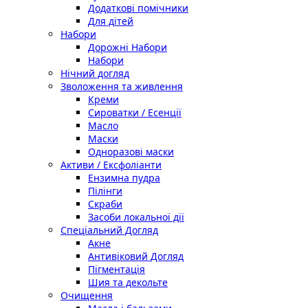
Додаткові помічники
Для дітей
Набори
Дорожні Набори
Набори
Нічний догляд
Зволоження та живлення
Креми
Сироватки / Есенції
Масло
Маски
Одноразові маски
Активи / Ексфоліанти
Ензимна пудра
Пілінги
Скраби
Засоби локальної дії
Спеціальний Догляд
Акне
Антивіковий Догляд
Пігментація
Шия та декольте
Очищення