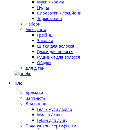
Муси / креми
Пудра
Сироватки / лосьйони
Термозахист
Набори
Аксесуари
Гребінці
Заколки
Щітки для волосся
Гумки для волосся
Рушники для волосся
Обідки
Для дітей
Тіло
Аромати
Вагітність
Для ванни
Гелі / муси / мило
Масла / сіль
Губки для душу
Подарункові сертифікати