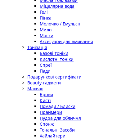
Масла і бальзами
Міцелярна вода
Гелі
Пінка
Молочко / Емульсії
Мило
Маски
Аксесуари для вмивання
Тонізація
Базові тоніки
Кислотні тоніки
Спреї
Пади
Подарункові сертифікати
Beauty-гаджети
Макіяж
Брови
Кисті
Помади / Блиски
Праймери
Пудра для обличчя
Спонж
Тональні Засоби
Хайлайтери