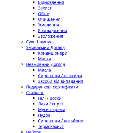
Відновлення
Захист
Об'єм
Очищення
Живлення
Розгладження
Зволоження
Сухі Шампуні
Змиваємий Догляд
Кондиціонери
Маски
Незмивний Догляд
Масла
Сироватки / еліксири
Засоби від випадання
Подарункові сертифікати
Стайлінг
Гелі / Воски
Лаки / спреї
Муси / креми
Пудра
Сироватки / лосьйони
Термозахист
Набори