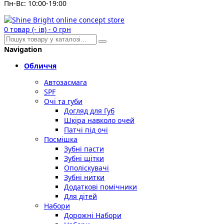
Пн-Вс: 10:00-19:00
0
товар (- ів)
-
0 грн
Navigation
Обличчя
Автозасмага
SPF
Очі та губи
Догляд для Губ
Шкіра навколо очей
Патчі під очі
Посмішка
Зубні пасти
Зубні щітки
Ополіскувачі
Зубні нитки
Додаткові помічники
Для дітей
Набори
Дорожні Набори