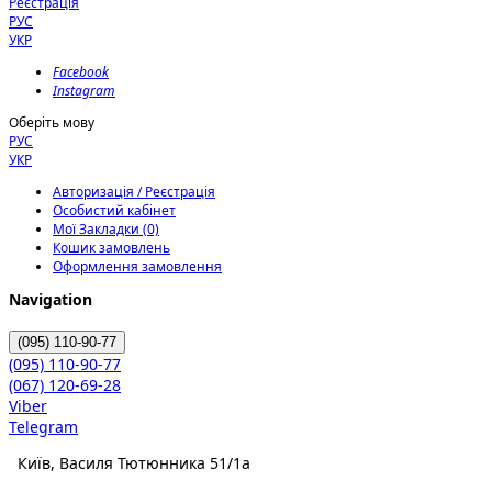
Реєстрація
РУС
УКР
Facebook
Instagram
Оберіть мову
РУС
УКР
Авторизація / Реєстрація
Особистий кабінет
Мої Закладки (0)
Кошик замовлень
Оформлення замовлення
Navigation
(095)
110-90-77
(095)
110-90-77
(067)
120-69-28
Viber
Telegram
Київ, Василя Тютюнника 51/1а