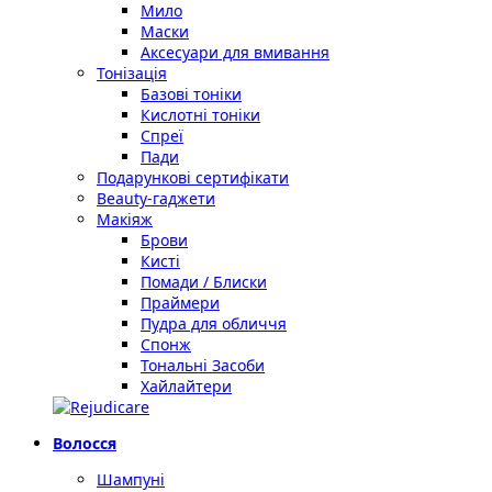
Мило
Маски
Аксесуари для вмивання
Тонізація
Базові тоніки
Кислотні тоніки
Спреї
Пади
Подарункові сертифікати
Beauty-гаджети
Макіяж
Брови
Кисті
Помади / Блиски
Праймери
Пудра для обличчя
Спонж
Тональні Засоби
Хайлайтери
Волосся
Шампуні