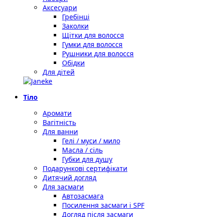
Аксесуари
Гребінці
Заколки
Щітки для волосся
Гумки для волосся
Рушники для волосся
Обідки
Для дітей
Тіло
Аромати
Вагітність
Для ванни
Гелі / муси / мило
Масла / сіль
Губки для душу
Подарункові сертифікати
Дитячий догляд
Для засмаги
Автозасмага
Посилення засмаги і SPF
Догляд після засмаги