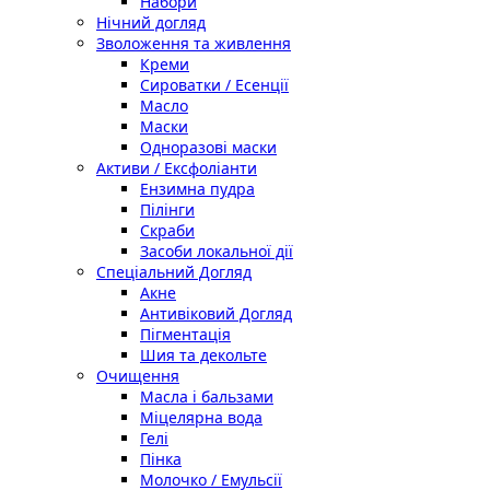
Набори
Нічний догляд
Зволоження та живлення
Креми
Сироватки / Есенції
Масло
Маски
Одноразові маски
Активи / Ексфоліанти
Ензимна пудра
Пілінги
Скраби
Засоби локальної дії
Спеціальний Догляд
Акне
Антивіковий Догляд
Пігментація
Шия та декольте
Очищення
Масла і бальзами
Міцелярна вода
Гелі
Пінка
Молочко / Емульсії