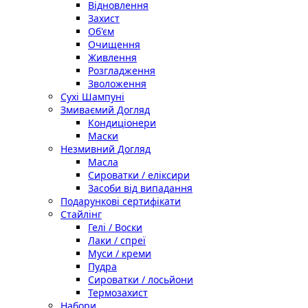
Відновлення
Захист
Об'єм
Очищення
Живлення
Розгладження
Зволоження
Сухі Шампуні
Змиваємий Догляд
Кондиціонери
Маски
Незмивний Догляд
Масла
Сироватки / еліксири
Засоби від випадання
Подарункові сертифікати
Стайлінг
Гелі / Воски
Лаки / спреї
Муси / креми
Пудра
Сироватки / лосьйони
Термозахист
Набори