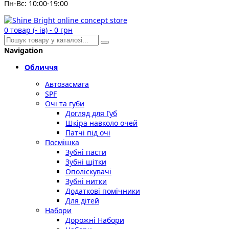
Пн-Вс: 10:00-19:00
0
товар (- ів)
-
0 грн
Navigation
Обличчя
Автозасмага
SPF
Очі та губи
Догляд для Губ
Шкіра навколо очей
Патчі під очі
Посмішка
Зубні пасти
Зубні щітки
Ополіскувачі
Зубні нитки
Додаткові помічники
Для дітей
Набори
Дорожні Набори