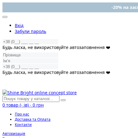
-20% на засо
Вхід
Забули пароль
Будь ласка, не використовуйте автозаповнення ❤️
Будь ласка, не використовуйте автозаповнення ❤️
0
товар (- ів)
-
0 грн
Про нас
Доставка та Оплата
Контакти
Авторизація