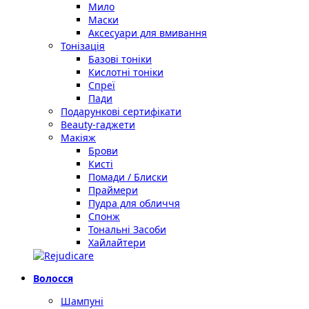
Мило
Маски
Аксесуари для вмивання
Тонізація
Базові тоніки
Кислотні тоніки
Спреї
Пади
Подарункові сертифікати
Beauty-гаджети
Макіяж
Брови
Кисті
Помади / Блиски
Праймери
Пудра для обличчя
Спонж
Тональні Засоби
Хайлайтери
Волосся
Шампуні