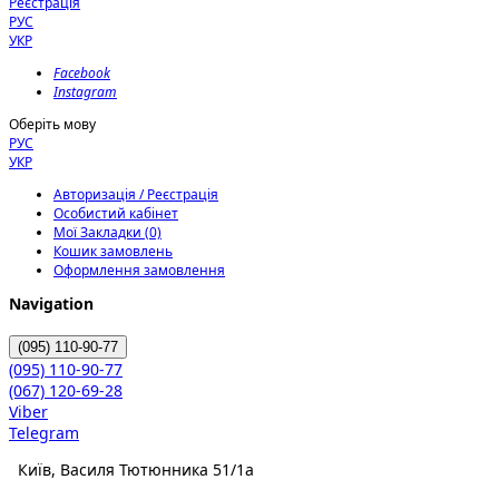
Реєстрація
РУС
УКР
Facebook
Instagram
Оберіть мову
РУС
УКР
Авторизація / Реєстрація
Особистий кабінет
Мої Закладки (0)
Кошик замовлень
Оформлення замовлення
Navigation
(095)
110-90-77
(095)
110-90-77
(067)
120-69-28
Viber
Telegram
Київ, Василя Тютюнника 51/1а