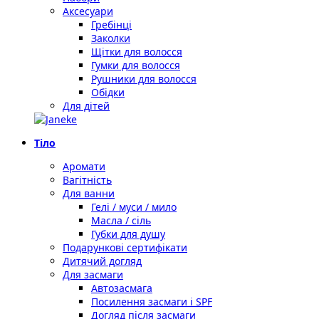
Аксесуари
Гребінці
Заколки
Щітки для волосся
Гумки для волосся
Рушники для волосся
Обідки
Для дітей
Тіло
Аромати
Вагітність
Для ванни
Гелі / муси / мило
Масла / сіль
Губки для душу
Подарункові сертифікати
Дитячий догляд
Для засмаги
Автозасмага
Посилення засмаги і SPF
Догляд після засмаги