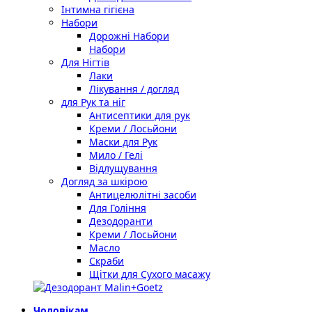
Інтимна гігієна
Набори
Дорожні Набори
Набори
Для Нігтів
Лаки
Лікування / догляд
для Рук та ніг
Антисептики для рук
Креми / Лосьйони
Маски для Рук
Мило / Гелі
Відлущування
Догляд за шкірою
Антицелюлітні засоби
Для Гоління
Дезодоранти
Креми / Лосьйони
Масло
Скраби
Щітки для Сухого масажу
Чоловікам