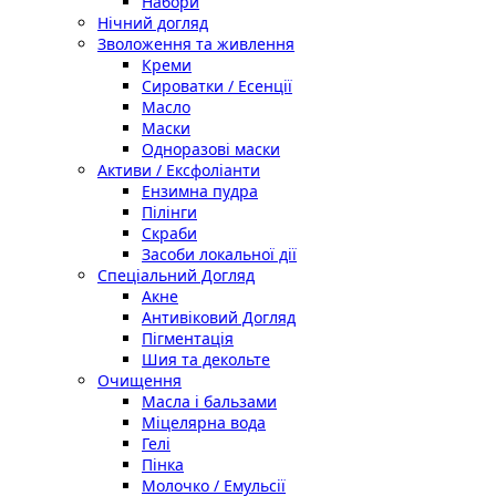
Набори
Нічний догляд
Зволоження та живлення
Креми
Сироватки / Есенції
Масло
Маски
Одноразові маски
Активи / Ексфоліанти
Ензимна пудра
Пілінги
Скраби
Засоби локальної дії
Спеціальний Догляд
Акне
Антивіковий Догляд
Пігментація
Шия та декольте
Очищення
Масла і бальзами
Міцелярна вода
Гелі
Пінка
Молочко / Емульсії