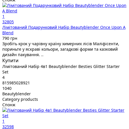
1
32805
Лімітований Подарунковий Набір Beautyblender Once Upon A
Blend
790 грн
Зробіть крок у чарівну країну химерних лісів Маліфісенти,
пориньте у яскраві кольори, загадкові форми та казковий
дизайн пакування. ..
Купити
Лімітований Набір 4в1 Beautyblender Besties Glitter Starter
Set
4
815985028921
1040
Beautyblender
Category products
Спонж
1
32598