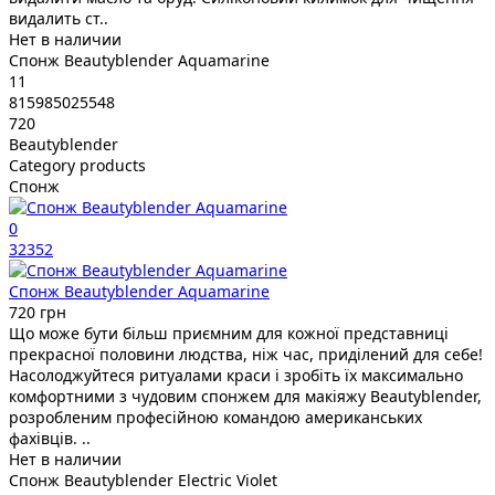
видалить ст..
Нет в наличии
Спонж Beautyblender Aquamarine
11
815985025548
720
Beautyblender
Category products
Спонж
0
32352
Спонж Beautyblender Aquamarine
720 грн
Що може бути більш приємним для кожної представниці
прекрасної половини людства, ніж час, приділений для себе!
Насолоджуйтеся ритуалами краси і зробіть їх максимально
комфортними з чудовим спонжем для макіяжу Beautyblender,
розробленим професійною командою американських
фахівців. ..
Нет в наличии
Спонж Beautyblender Electric Violet