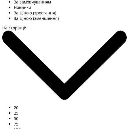
За замовчуванням
Новинки
За Ціною (зростання)
За Ціною (зменшення)
На сторінці:
20
25
50
75