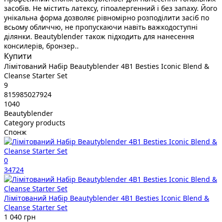
засобів. Не містить латексу, гіпоалергенний і без запаху. Його
унікальна форма дозволяє рівномірно розподілити засіб по
всьому обличчю, не пропускаючи навіть важкодоступні
ділянки. Beautyblender також підходить для нанесення
консилерів, бронзер..
Купити
Лімітований Набір Beautyblender 4В1 Besties Iconic Blend &
Cleanse Starter Set
9
815985027924
1040
Beautyblender
Category products
Спонж
0
34724
Лімітований Набір Beautyblender 4В1 Besties Iconic Blend &
Cleanse Starter Set
1 040 грн