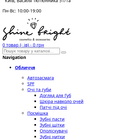
Київ, Василя Тютюнника 51/1а
Пн-Вс: 10:00-19:00
0
товар (- ів)
-
0 грн
Navigation
Обличчя
Автозасмага
SPF
Очі та губи
Догляд для Губ
Шкіра навколо очей
Патчі під очі
Посмішка
Зубні пасти
Зубні щітки
Ополіскувачі
Зубні нитки