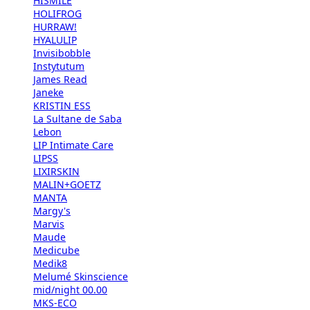
HISMILE
HOLIFROG
HURRAW!
HYALULIP
Invisibobble
Instytutum
James Read
Janeke
KRISTIN ESS
La Sultane de Saba
Lebon
LIP Intimate Care
LIPSS
LIXIRSKIN
MALIN+GOETZ
MANTA
Margy's
Marvis
Maude
Medicube
Medik8
Melumé Skinscience
mid/night 00.00
MKS-ECO