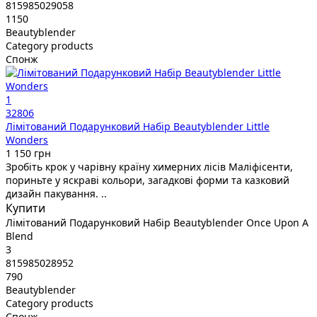
815985029058
1150
Beautyblender
Category products
Спонж
1
32806
Лімітований Подарунковий Набір Beautyblender Little
Wonders
1 150 грн
Зробіть крок у чарівну країну химерних лісів Маліфісенти,
пориньте у яскраві кольори, загадкові форми та казковий
дизайн пакування. ..
Купити
Лімітований Подарунковий Набір Beautyblender Once Upon A
Blend
3
815985028952
790
Beautyblender
Category products
Спонж