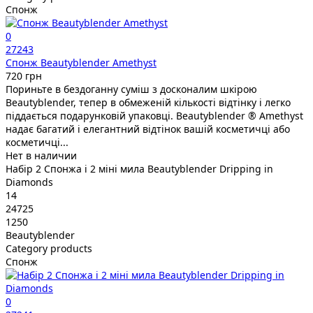
Спонж
0
27243
Спонж Beautyblender Amethyst
720 грн
Пориньте в бездоганну суміш з досконалим шкірою
Beautyblender, тепер в обмеженій кількості відтінку і легко
піддається подарунковій упаковці. Beautyblender ® Amethyst
надає багатий і елегантний відтінок вашій косметичці або
косметичці...
Нет в наличии
Набір 2 Спонжа і 2 міні мила Beautyblender Dripping in
Diamonds
14
24725
1250
Beautyblender
Category products
Спонж
0