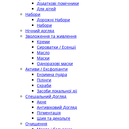
Додаткові помічники
Для дітей
Набори
Дорожні Набори
Набори
Нічний догляд
Зволоження та живлення
Креми
Сироватки / Есенції
Масло
Маски
Одноразові маски
Активи / Ексфоліанти
Ензимна пудра
Пілінги
Скраби
Засоби локальної дії
Спеціальний Догляд
Акне
Антивіковий Догляд
Пігментація
Шия та декольте
Очищення