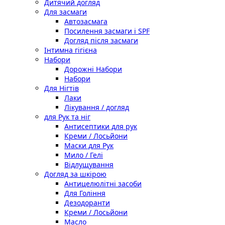
Дитячий догляд
Для засмаги
Автозасмага
Посилення засмаги і SPF
Догляд після засмаги
Інтимна гігієна
Набори
Дорожні Набори
Набори
Для Нігтів
Лаки
Лікування / догляд
для Рук та ніг
Антисептики для рук
Креми / Лосьйони
Маски для Рук
Мило / Гелі
Відлущування
Догляд за шкірою
Антицелюлітні засоби
Для Гоління
Дезодоранти
Креми / Лосьйони
Масло