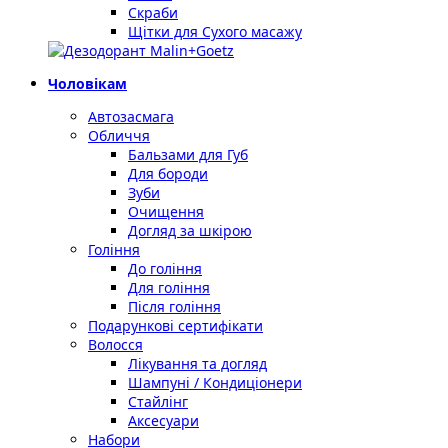
Скраби
Щітки для Сухого масажу
Чоловікам
Автозасмага
Обличчя
Бальзами для Губ
Для бороди
Зуби
Очищення
Догляд за шкірою
Гоління
До гоління
Для гоління
Після гоління
Подарункові сертифікати
Волосся
Лікування та догляд
Шампуні / Кондиціонери
Стайлінг
Аксесуари
Набори