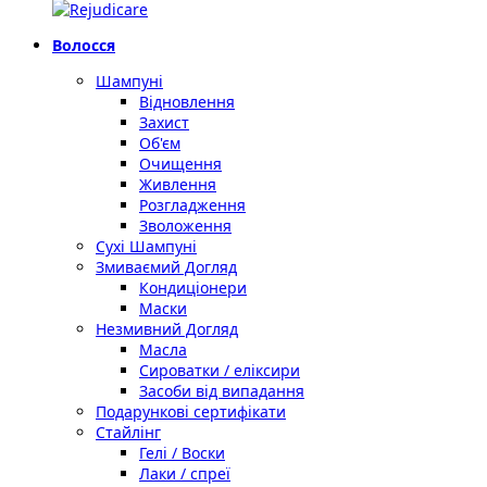
Волосся
Шампуні
Відновлення
Захист
Об'єм
Очищення
Живлення
Розгладження
Зволоження
Сухі Шампуні
Змиваємий Догляд
Кондиціонери
Маски
Незмивний Догляд
Масла
Сироватки / еліксири
Засоби від випадання
Подарункові сертифікати
Стайлінг
Гелі / Воски
Лаки / спреї