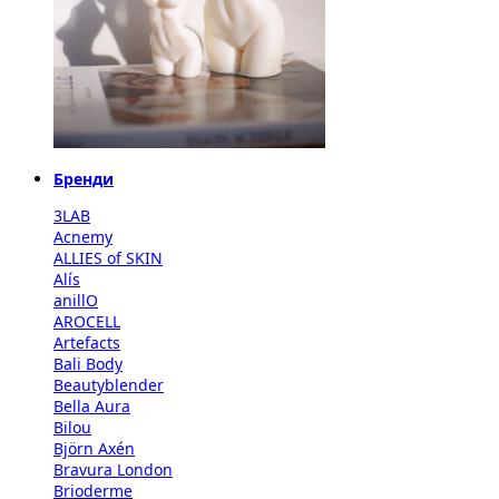
Бренди
3LAB
Acnemy
ALLIES of SKIN
Alís
anillO
AROCELL
Artefacts
Bali Body
Beautyblender
Bella Aura
Bilou
Björn Axén
Bravura London
Brioderme