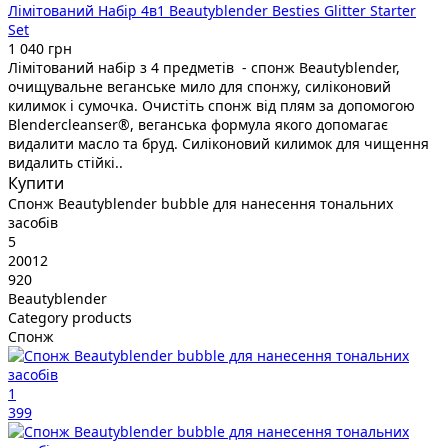
Лімітований Набір 4в1 Beautyblender Besties Glitter Starter
Set
1 040 грн
Лімітований набір з 4 предметів - спонж Beautyblender,
очищувальне веганське мило для спонжу, силіконовий
килимок і сумочка. Очистіть спонж від плям за допомогою
Blendercleanser®, веганська формула якого допомагає
видалити масло та бруд. Силіконовий килимок для чищення
видалить стійкі..
Купити
Спонж Beautyblender bubble для нанесення тональних
засобів
5
20012
920
Beautyblender
Category products
Спонж
1
399