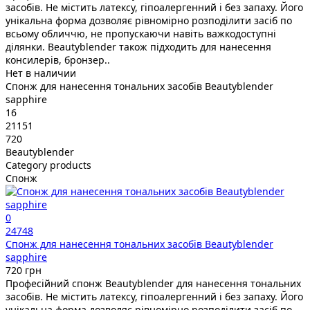
засобів. Не містить латексу, гіпоалергенний і без запаху. Його
унікальна форма дозволяє рівномірно розподілити засіб по
всьому обличчю, не пропускаючи навіть важкодоступні
ділянки. Beautyblender також підходить для нанесення
консилерів, бронзер..
Нет в наличии
Спонж для нанесення тональних засобів Beautyblender
sapphire
16
21151
720
Beautyblender
Category products
Спонж
0
24748
Спонж для нанесення тональних засобів Beautyblender
sapphire
720 грн
Професійний спонж Beautyblender для нанесення тональних
засобів. Не містить латексу, гіпоалергенний і без запаху. Його
унікальна форма дозволяє рівномірно розподілити засіб по