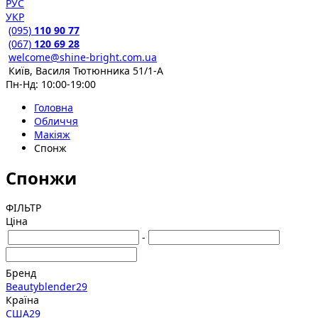
РУС
УКР
(095)
110 90 77
(067)
120 69 28
welcome@shine-bright.com.ua
Київ, Василя Тютюнника 51/1-А
Пн-Нд: 10:00-19:00
Головна
Обличчя
Макіяж
Спонж
Спонжи
ФІЛЬТР
Ціна
-
Бренд
Beautyblender
29
Країна
США
29