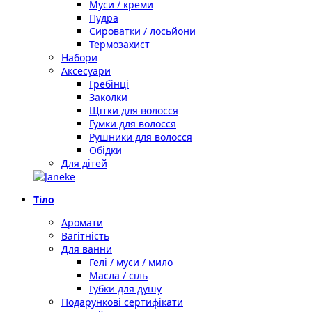
Муси / креми
Пудра
Сироватки / лосьйони
Термозахист
Набори
Аксесуари
Гребінці
Заколки
Щітки для волосся
Гумки для волосся
Рушники для волосся
Обідки
Для дітей
Тіло
Аромати
Вагітність
Для ванни
Гелі / муси / мило
Масла / сіль
Губки для душу
Подарункові сертифікати