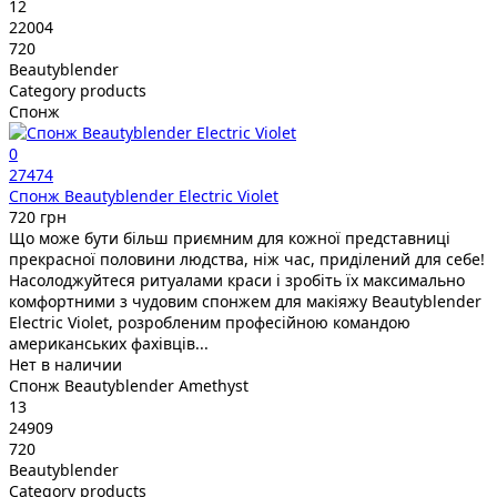
12
22004
720
Beautyblender
Category products
Спонж
0
27474
Спонж Beautyblender Electric Violet
720 грн
Що може бути більш приємним для кожної представниці
прекрасної половини людства, ніж час, приділений для себе!
Насолоджуйтеся ритуалами краси і зробіть їх максимально
комфортними з чудовим спонжем для макіяжу Beautyblender
Electric Violet, розробленим професійною командою
американських фахівців...
Нет в наличии
Спонж Beautyblender Amethyst
13
24909
720
Beautyblender
Category products