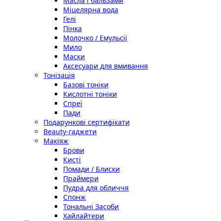
Масла і бальзами
Міцелярна вода
Гелі
Пінка
Молочко / Емульсії
Мило
Маски
Аксесуари для вмивання
Тонізація
Базові тоніки
Кислотні тоніки
Спреї
Пади
Подарункові сертифікати
Beauty-гаджети
Макіяж
Брови
Кисті
Помади / Блиски
Праймери
Пудра для обличчя
Спонж
Тональні Засоби
Хайлайтери