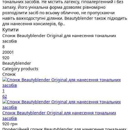
тональних засобів. Не містить латексу, гіпоалергенний і без
запаху. Його унікальна форма дозволяє рівномірно
розподілити засіб по всьому обличчю, не пропускаючи
навіть важкодоступні ділянки. Beautyblender також підходить
для нанесення консилерів, бр..
Купити
Спонж Beautyblender Original для нанесення тональних
засобів
8
20001
920
Beautyblender
Category products
Спонж
1
62
Спонж Beautyblender Original для нанесення тональних
засобів
920 грн
Професійний спонж Beautyblender для нанесення тональних