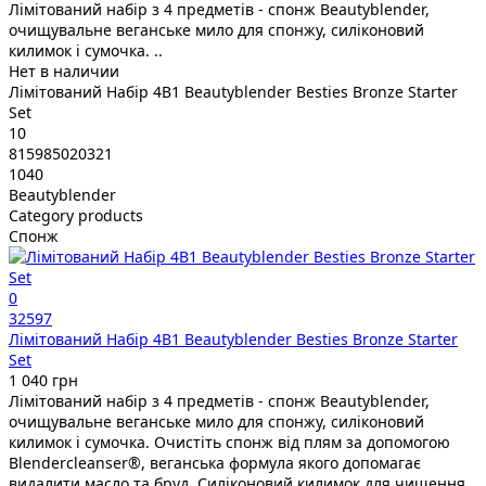
Лімітований набір з 4 предметів - спонж Beautyblender,
очищувальне веганське мило для спонжу, силіконовий
килимок і сумочка. ..
Нет в наличии
Лімітований Набір 4В1 Beautyblender Besties Bronze Starter
Set
10
815985020321
1040
Beautyblender
Category products
Спонж
0
32597
Лімітований Набір 4В1 Beautyblender Besties Bronze Starter
Set
1 040 грн
Лімітований набір з 4 предметів - спонж Beautyblender,
очищувальне веганське мило для спонжу, силіконовий
килимок і сумочка. Очистіть спонж від плям за допомогою
Blendercleanser®, веганська формула якого допомагає
видалити масло та бруд. Силіконовий килимок для чищення