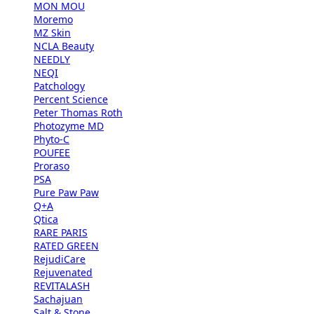
MON MOU
Moremo
MZ Skin
NCLA Beauty
NEEDLY
NEQI
Patchology
Percent Science
Peter Thomas Roth
Photozyme MD
Phyto-C
POUFEE
Proraso
PSA
Pure Paw Paw
Q+A
Qtica
RARE PARIS
RATED GREEN
RejudiCare
Rejuvenated
REVITALASH
Sachajuan
Salt & Stone