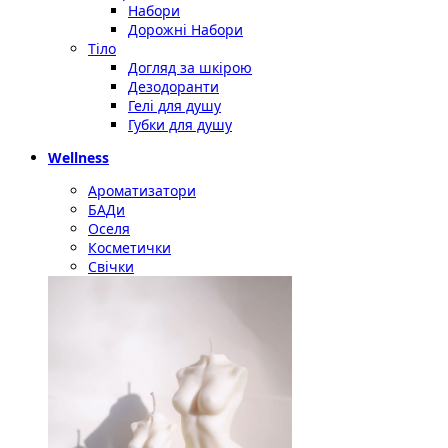
Набори
Дорожні Набори
Тіло
Догляд за шкірою
Дезодоранти
Гелі для душу
Губки для душу
Wellness
Ароматизатори
БАДи
Оселя
Косметички
Свічки