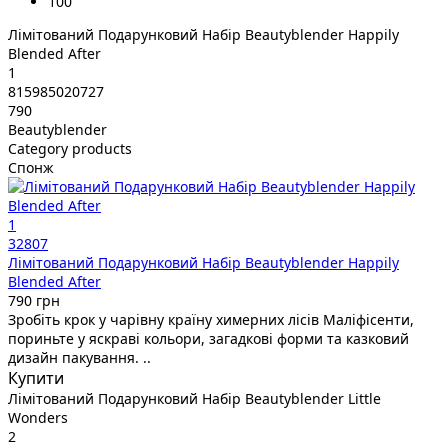
100
Лімітований Подарунковий Набір Beautyblender Happily
Blended After
1
815985020727
790
Beautyblender
Category products
Спонж
1
32807
Лімітований Подарунковий Набір Beautyblender Happily
Blended After
790 грн
Зробіть крок у чарівну країну химерних лісів Маліфісенти,
пориньте у яскраві кольори, загадкові форми та казковий
дизайн пакування. ..
Купити
Лімітований Подарунковий Набір Beautyblender Little
Wonders
2