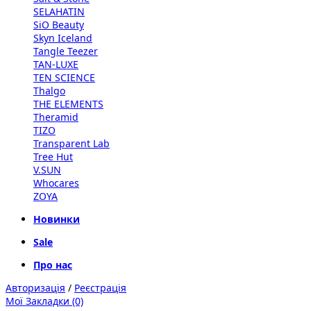
SELAHATIN
SiO Beauty
Skyn Iceland
Tangle Teezer
TAN-LUXE
TEN SCIENCE
Thalgo
THE ELEMENTS
Theramid
TIZO
Transparent Lab
Tree Hut
V.SUN
Whocares
ZOYA
Новинки
Sale
Про нас
Авторизація
/
Реєстрація
Мої Закладки (0)