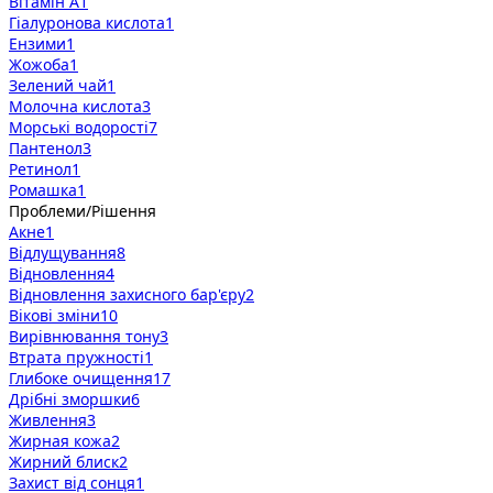
Вітамін А
1
Гіалуронова кислота
1
Ензими
1
Жожоба
1
Зелений чай
1
Молочна кислота
3
Морські водорості
7
Пантенол
3
Ретинол
1
Ромашка
1
Проблеми/Рішення
Акне
1
Відлущування
8
Відновлення
4
Відновлення захисного бар'єру
2
Вікові зміни
10
Вирівнювання тону
3
Втрата пружності
1
Глибоке очищення
17
Дрібні зморшки
6
Живлення
3
Жирная кожа
2
Жирний блиск
2
Захист від сонця
1