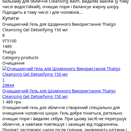
бальзаму для обличчя Cleansing Balm. Видаляє макіяж (у тому
числі водостійкий), очищає пори і балансує жирну шкіру.
Підходить в тому числі і для чоловіків...
Купити
Очищаючий Гель для Щоденного Використання Thalgo
Cleansing Gel Detoxifying 150 мл
8
VT5100
1489
Thalgo
Category products
Очищення
1
29844
Очищаючий Гель для Щоденного Використання Thalgo
Cleansing Gel Detoxifying 150 мл
1 489 грн
Очищаючий гель для обличчя створений спеціально для
очищення чоловічої шкіри. Гель добре піниться, ретельно
очищає пори і видаляє себум. При цьому засіб не пересушує
обличчя, а навпаки пом'якшує і захищає від подразнень.
Продукт заспокоює шкіру після гоління, оновлюють клітини і