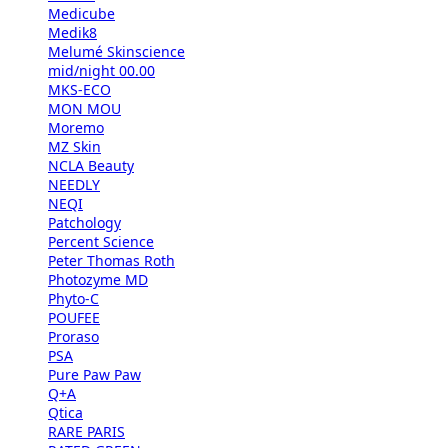
Medicube
Medik8
Melumé Skinscience
mid/night 00.00
MKS-ECO
MON MOU
Moremo
MZ Skin
NCLA Beauty
NEEDLY
NEQI
Patchology
Percent Science
Peter Thomas Roth
Photozyme MD
Phyto-C
POUFEE
Proraso
PSA
Pure Paw Paw
Q+A
Qtica
RARE PARIS