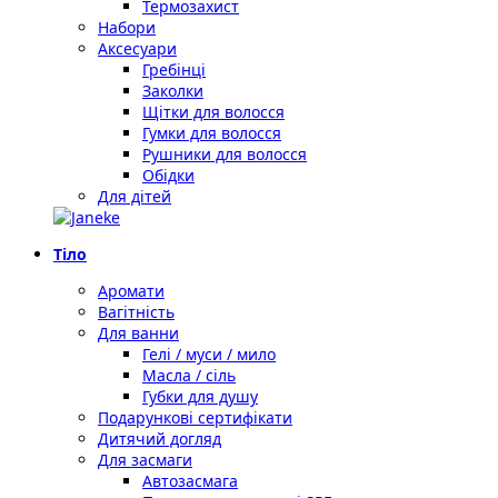
Термозахист
Набори
Аксесуари
Гребінці
Заколки
Щітки для волосся
Гумки для волосся
Рушники для волосся
Обідки
Для дітей
Тіло
Аромати
Вагітність
Для ванни
Гелі / муси / мило
Масла / сіль
Губки для душу
Подарункові сертифікати
Дитячий догляд
Для засмаги
Автозасмага