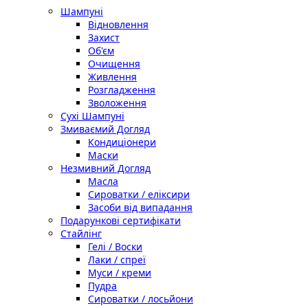
Шампуні
Відновлення
Захист
Об'єм
Очищення
Живлення
Розгладження
Зволоження
Сухі Шампуні
Змиваємий Догляд
Кондиціонери
Маски
Незмивний Догляд
Масла
Сироватки / еліксири
Засоби від випадання
Подарункові сертифікати
Стайлінг
Гелі / Воски
Лаки / спреї
Муси / креми
Пудра
Сироватки / лосьйони