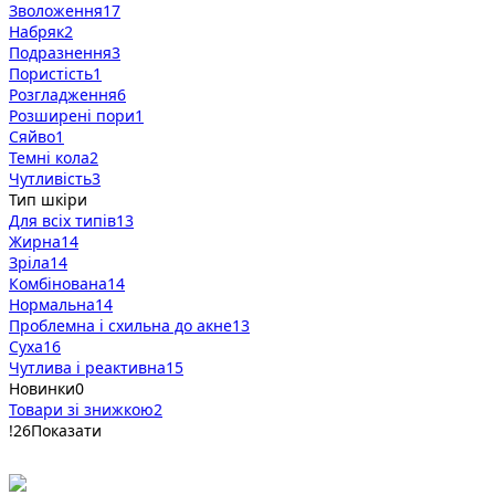
Зволоження
17
Набряк
2
Подразнення
3
Пористість
1
Розгладження
6
Розширені пори
1
Сяйво
1
Темні кола
2
Чутливість
3
Тип шкіри
Для всіх типів
13
Жирна
14
Зріла
14
Комбінована
14
Нормальна
14
Проблемна і схильна до акне
13
Суха
16
Чутлива і реактивна
15
Новинки
0
Товари зі знижкою
2
!
26
Показати