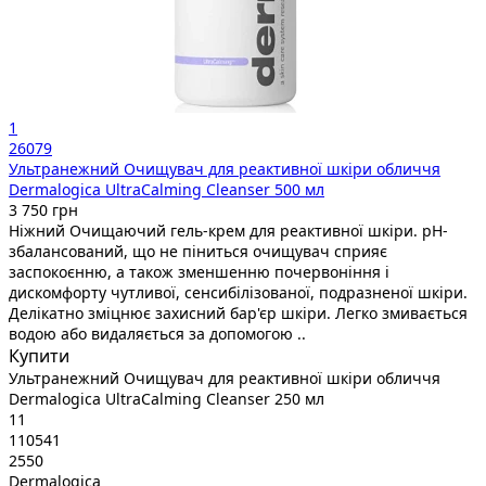
1
26079
Ультранежний Очищувач для реактивної шкіри обличчя
Dermalogica UltraCalming Cleanser 500 мл
3 750 грн
Ніжний Очищаючий гель-крем для реактивної шкіри. pH-
збалансований, що не піниться очищувач сприяє
заспокоєнню, а також зменшенню почервоніння і
дискомфорту чутливої, сенсибілізованої, подразненої шкіри.
Делікатно зміцнює захисний бар'єр шкіри. Легко змивається
водою або видаляється за допомогою ..
Купити
Ультранежний Очищувач для реактивної шкіри обличчя
Dermalogica UltraCalming Cleanser 250 мл
11
110541
2550
Dermalogica