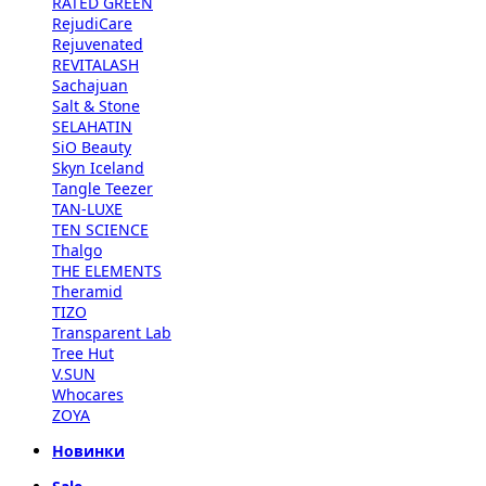
RATED GREEN
RejudiCare
Rejuvenated
REVITALASH
Sachajuan
Salt & Stone
SELAHATIN
SiO Beauty
Skyn Iceland
Tangle Teezer
TAN-LUXE
TEN SCIENCE
Thalgo
THE ELEMENTS
Theramid
TIZO
Transparent Lab
Tree Hut
V.SUN
Whocares
ZOYA
Новинки