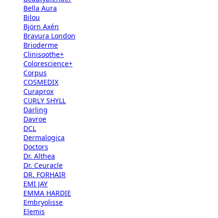
Bella Aura
Bilou
Björn Axén
Bravura London
Brioderme
Clinisoothe+
Colorescience+
Corpus
COSMEDIX
Curaprox
CURLY SHYLL
Darling
Davroe
DCL
Dermalogica
Doctors
Dr. Althea
Dr. Ceuracle
DR. FORHAIR
EMI JAY
EMMA HARDIE
Embryolisse
Elemis