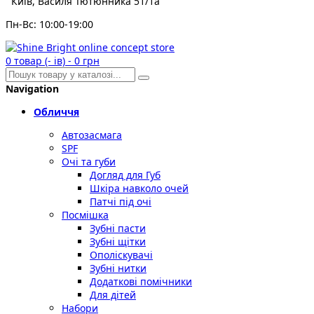
Київ, Василя Тютюнника 51/1а
Пн-Вс: 10:00-19:00
0
товар (- ів)
-
0 грн
Navigation
Обличчя
Автозасмага
SPF
Очі та губи
Догляд для Губ
Шкіра навколо очей
Патчі під очі
Посмішка
Зубні пасти
Зубні щітки
Ополіскувачі
Зубні нитки
Додаткові помічники
Для дітей
Набори