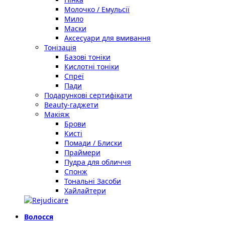
Молочко / Емульсії
Мило
Маски
Аксесуари для вмивання
Тонізація
Базові тоніки
Кислотні тоніки
Спреї
Пади
Подарункові сертифікати
Beauty-гаджети
Макіяж
Брови
Кисті
Помади / Блиски
Праймери
Пудра для обличчя
Спонж
Тональні Засоби
Хайлайтери
Волосся