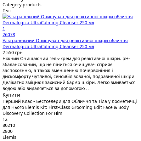
Category products
Гелі
1
26078
Ультранежний Очищувач для реактивної шкіри обличчя
Dermalogica UltraCalming Cleanser 250 мл
2 550 грн
Ніжний Очищаючий гель-крем для реактивної шкіри. pH-
збалансований, що не піниться очищувач сприяє
заспокоєнню, а також зменшенню почервоніння і
дискомфорту чутливої, сенсибілізованої, подразненої шкіри.
Делікатно зміцнює захисний бар'єр шкіри. Легко змивається
водою або видаляється за допомогою ..
Купити
Перший Клас - Бестселери для Обличчя та Тіла у Косметичці
для Нього Elemis Kit: First-Class Grooming Edit Face & Body
Discovery Collection For Him
12
80210
2800
Elemis