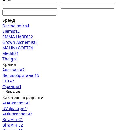
-
Бренд
Dermalogica
4
Elemis
12
EMMA HARDIE
2
Grown Alchemist
2
MALIN+GOETZ
4
Medik8
1
Thalgo
1
Країна
Австралія
2
Великобританія
15
США
7
Франція
1
Обличчя
Ключові інгредієнти
AHA-кислоти
1
UV-фільтри
1
Амінокислоти
2
Вітамін C
1
Вітамін E
2