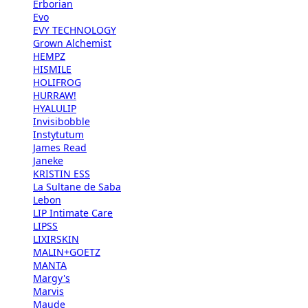
Erborian
Evo
EVY TECHNOLOGY
Grown Alchemist
HEMPZ
HISMILE
HOLIFROG
HURRAW!
HYALULIP
Invisibobble
Instytutum
James Read
Janeke
KRISTIN ESS
La Sultane de Saba
Lebon
LIP Intimate Care
LIPSS
LIXIRSKIN
MALIN+GOETZ
MANTA
Margy's
Marvis
Maude