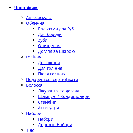
Чоловікам
Автозасмага
Обличчя
Бальзами для Губ
Для бороди
Зуби
Очищення
Догляд за шкірою
Гоління
До гоління
Для гоління
Після гоління
Подарункові сертифікати
Волосся
Лікування та догляд
Шампуні / Кондиціонери
Стайлінг
Аксесуари
Набори
Набори
Дорожні Набори
Тіло