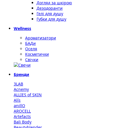
Догляд за шкірою
Дезодоранти
Гелі для душу
Губки для душу
Wellness
Ароматизатори
БАДи
Оселя
Косметички
Свічки
Бренди
3LAB
Acnemy
ALLIES of SKIN
Alís
anillO
AROCELL
Artefacts
Bali Body
Beautyblender