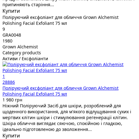
припиняють старіння...
Купити
Поліруючий ексфоліант для обличчя Grown Alchemist
Polishing Facial Exfoliant 75 мл
9
GRA0048
1980
Grown Alchemist
Category products
Активи / Ексфоліанти
1
28886
Поліруючий ексфоліант для обличчя Grown Alchemist
Polishing Facial Exfoliant 75 мл
1 980 грн
Ніжний Поліруючий Засіб для шкіри, розроблений для
щоденного використання, для м'якого відлущування сухих і
мертвих клітин шкіри і стимулювання регенерації клітин.
Шкіра обличчя виглядає сяючою, спокійною і гладкою,
ідеально підготовленою до зволоження...
Купити