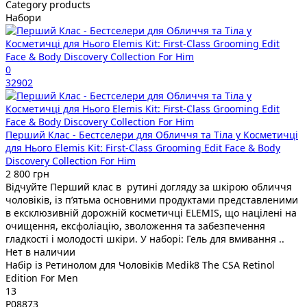
Category products
Набори
0
32902
Перший Клас - Бестселери для Обличчя та Тіла у Косметичці
для Нього Elemis Kit: First-Class Grooming Edit Face & Body
Discovery Collection For Him
2 800 грн
Відчуйте Перший клас в рутині догляду за шкірою обличчя
чоловіків, із п’ятьма основними продуктами представленими
в ексклюзивній дорожній косметичці ELEMIS, що націлені на
очищення, ексфоліацію, зволоження та забезпечення
гладкості і молодості шкіри. У наборі: Гель для вмивання ..
Нет в наличии
Набір із Ретинолом для Чоловіків Medik8 The CSA Retinol
Edition For Men
13
P08873