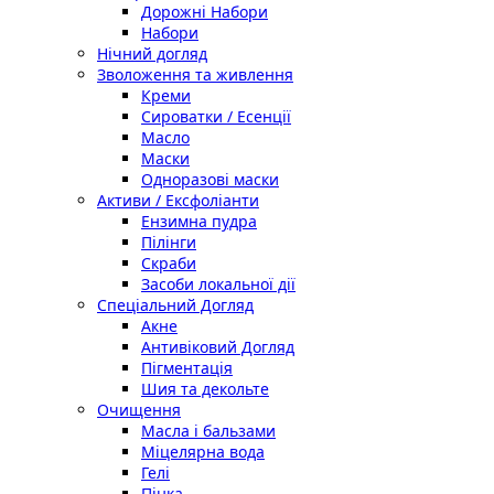
Дорожні Набори
Набори
Нічний догляд
Зволоження та живлення
Креми
Сироватки / Есенції
Масло
Маски
Одноразові маски
Активи / Ексфоліанти
Ензимна пудра
Пілінги
Скраби
Засоби локальної дії
Спеціальний Догляд
Акне
Антивіковий Догляд
Пігментація
Шия та декольте
Очищення
Масла і бальзами
Міцелярна вода
Гелі
Пінка