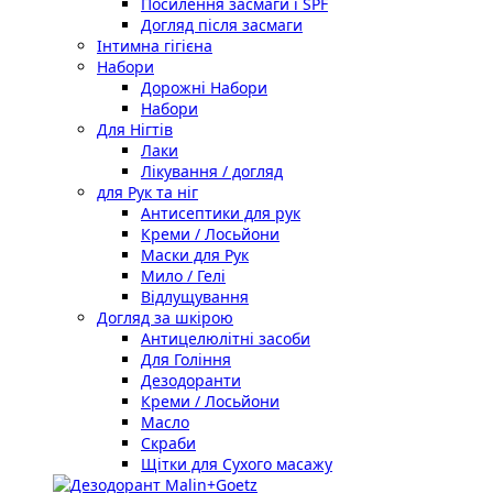
Посилення засмаги і SPF
Догляд після засмаги
Інтимна гігієна
Набори
Дорожні Набори
Набори
Для Нігтів
Лаки
Лікування / догляд
для Рук та ніг
Антисептики для рук
Креми / Лосьйони
Маски для Рук
Мило / Гелі
Відлущування
Догляд за шкірою
Антицелюлітні засоби
Для Гоління
Дезодоранти
Креми / Лосьйони
Масло
Скраби
Щітки для Сухого масажу