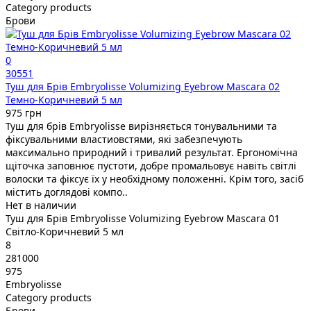
Category products
Брови
0
30551
Туш для Брів Embryolisse Volumizing Eyebrow Mascara 02
Темно-Коричневий 5 мл
975 грн
Туш для брів Embryolisse вирізняється тонувальними та
фіксувальними властиовстями, які забезпечують
максимально природний і тривалий результат. Ергономічна
щіточка заповнює пустоти, добре промальовує навіть світлі
волоски та фіксує їх у необхідному положенні. Крім того, засіб
містить доглядові компо..
Нет в наличии
Туш для Брів Embryolisse Volumizing Eyebrow Mascara 01
Світло-Коричневий 5 мл
8
281000
975
Embryolisse
Category products
Брови