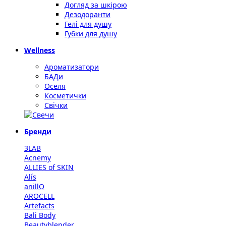
Догляд за шкірою
Дезодоранти
Гелі для душу
Губки для душу
Wellness
Ароматизатори
БАДи
Оселя
Косметички
Свічки
Бренди
3LAB
Acnemy
ALLIES of SKIN
Alís
anillO
AROCELL
Artefacts
Bali Body
Beautyblender