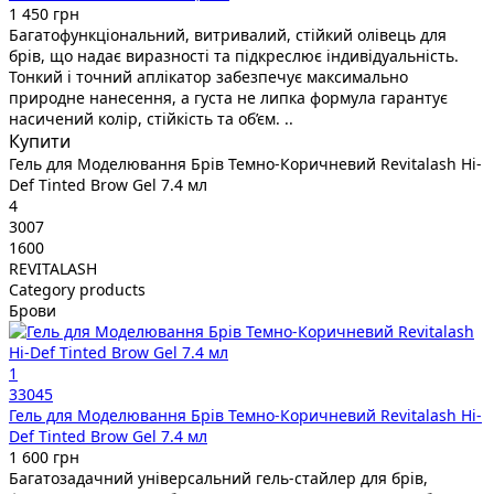
1 450 грн
Багатофункціональний, витривалий, стійкий олівець для
брів, що надає виразності та підкреслює індивідуальність.
Тонкий і точний аплікатор забезпечує максимально
природне нанесення, а густа не липка формула гарантує
насичений колір, стійкість та об’єм. ..
Купити
Гель для Моделювання Брів Темно-Коричневий Revitalash Hi-
Def Tinted Brow Gel 7.4 мл
4
3007
1600
REVITALASH
Category products
Брови
1
33045
Гель для Моделювання Брів Темно-Коричневий Revitalash Hi-
Def Tinted Brow Gel 7.4 мл
1 600 грн
Багатозадачний універсальний гель-стайлер для брів,