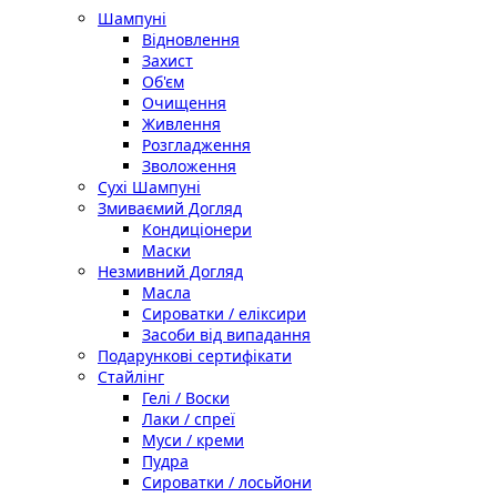
Шампуні
Відновлення
Захист
Об'єм
Очищення
Живлення
Розгладження
Зволоження
Сухі Шампуні
Змиваємий Догляд
Кондиціонери
Маски
Незмивний Догляд
Масла
Сироватки / еліксири
Засоби від випадання
Подарункові сертифікати
Стайлінг
Гелі / Воски
Лаки / спреї
Муси / креми
Пудра
Сироватки / лосьйони