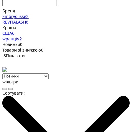
Бренд
Embryolisse
2
REVITALASH
6
Країна
США
6
Франція
2
Новинки
0
Товари зі знижкою
0
!
8
Показати
Фільтри
Сортувати: