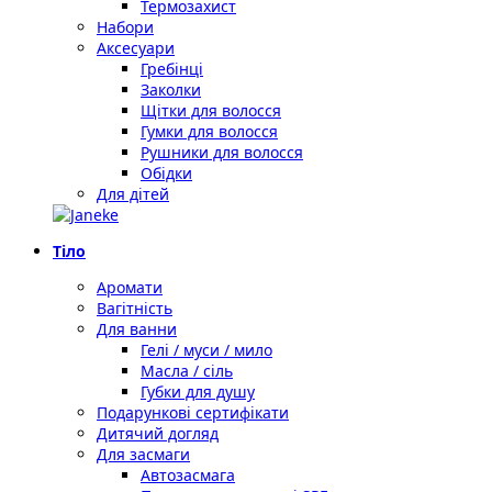
Термозахист
Набори
Аксесуари
Гребінці
Заколки
Щітки для волосся
Гумки для волосся
Рушники для волосся
Обідки
Для дітей
Тіло
Аромати
Вагітність
Для ванни
Гелі / муси / мило
Масла / сіль
Губки для душу
Подарункові сертифікати
Дитячий догляд
Для засмаги
Автозасмага