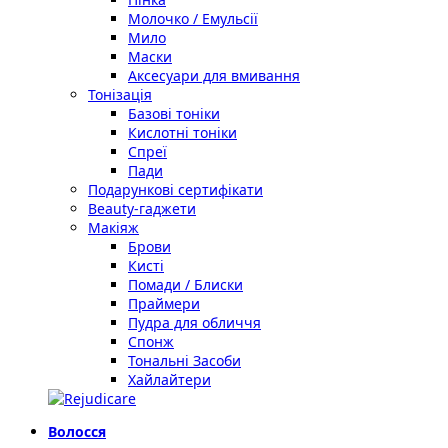
Молочко / Емульсії
Мило
Маски
Аксесуари для вмивання
Тонізація
Базові тоніки
Кислотні тоніки
Спреї
Пади
Подарункові сертифікати
Beauty-гаджети
Макіяж
Брови
Кисті
Помади / Блиски
Праймери
Пудра для обличчя
Спонж
Тональні Засоби
Хайлайтери
Волосся