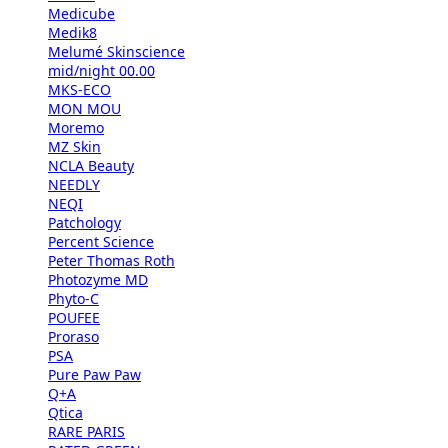
Medicube
Medik8
Melumé Skinscience
mid/night 00.00
MKS-ECO
MON MOU
Moremo
MZ Skin
NCLA Beauty
NEEDLY
NEQI
Patchology
Percent Science
Peter Thomas Roth
Photozyme MD
Phyto-C
POUFEE
Proraso
PSA
Pure Paw Paw
Q+A
Qtica
RARE PARIS