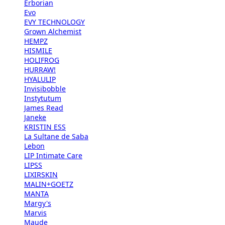
Erborian
Evo
EVY TECHNOLOGY
Grown Alchemist
HEMPZ
HISMILE
HOLIFROG
HURRAW!
HYALULIP
Invisibobble
Instytutum
James Read
Janeke
KRISTIN ESS
La Sultane de Saba
Lebon
LIP Intimate Care
LIPSS
LIXIRSKIN
MALIN+GOETZ
MANTA
Margy's
Marvis
Maude