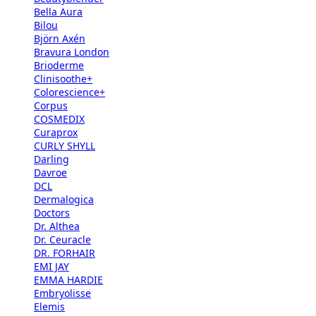
Bella Aura
Bilou
Björn Axén
Bravura London
Brioderme
Clinisoothe+
Colorescience+
Corpus
COSMEDIX
Curaprox
CURLY SHYLL
Darling
Davroe
DCL
Dermalogica
Doctors
Dr. Althea
Dr. Ceuracle
DR. FORHAIR
EMI JAY
EMMA HARDIE
Embryolisse
Elemis