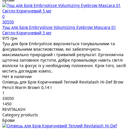
0
30550
Туш для Брів Embryolisse Volumizing Eyebrow Mascara 01
Світло-Коричневий 5 мл
975 грн
Туш для брів Embryolisse вирізняється тонувальними та
фіксувальними властиовстями, які забезпечують
максимально природний і тривалий результат. Ергономічна
щіточка заповнює пустоти, добре промальовує навіть світлі
волоски та фіксує їх у необхідному положенні. Крім того, засіб
містить доглядові компо..
Нет в наличии
Олівець для Брів Коричневий Теплий Revitalash Hi-Def Brow
Pencil Warm Brown 0,14 г
1
33050
1450
REVITALASH
Category products
Брови