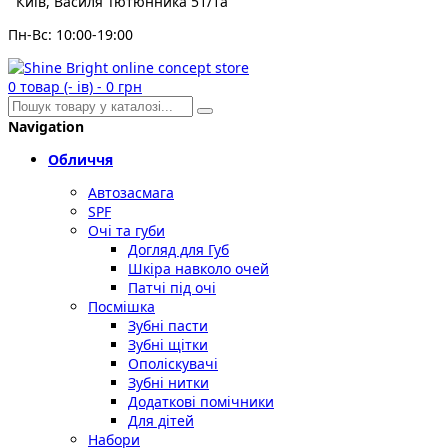
Київ, Василя Тютюнника 51/1а
Пн-Вс: 10:00-19:00
0
товар (- ів)
-
0 грн
Navigation
Обличчя
Автозасмага
SPF
Очі та губи
Догляд для Губ
Шкіра навколо очей
Патчі під очі
Посмішка
Зубні пасти
Зубні щітки
Ополіскувачі
Зубні нитки
Додаткові помічники
Для дітей
Набори