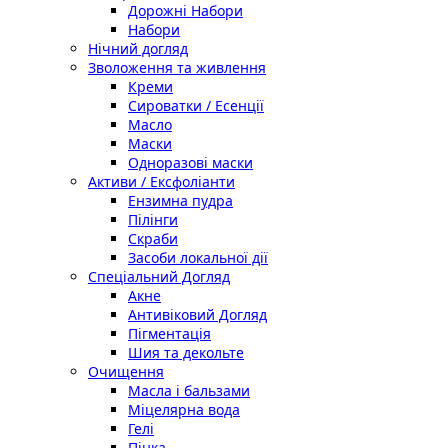
Дорожні Набори
Набори
Нічний догляд
Зволоження та живлення
Креми
Сироватки / Есенції
Масло
Маски
Одноразові маски
Активи / Ексфоліанти
Ензимна пудра
Пілінги
Скраби
Засоби локальної дії
Спеціальний Догляд
Акне
Антивіковий Догляд
Пігментація
Шия та декольте
Очищення
Масла і бальзами
Міцелярна вода
Гелі
Пінка