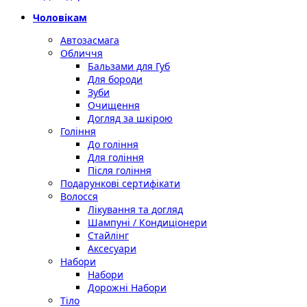
Чоловікам
Автозасмага
Обличчя
Бальзами для Губ
Для бороди
Зуби
Очищення
Догляд за шкірою
Гоління
До гоління
Для гоління
Після гоління
Подарункові сертифікати
Волосся
Лікування та догляд
Шампуні / Кондиціонери
Стайлінг
Аксесуари
Набори
Набори
Дорожні Набори
Тіло