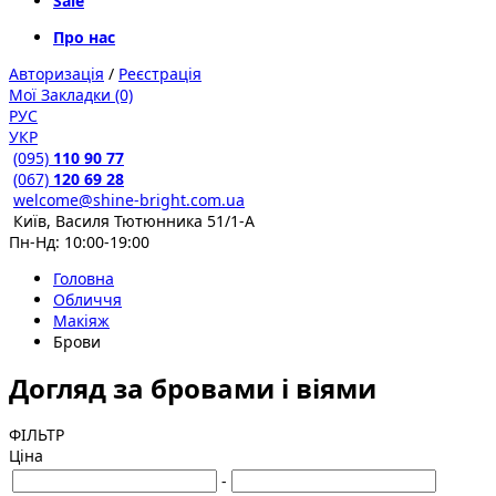
Sale
Про нас
Авторизація
/
Реєстрація
Мої Закладки (0)
РУС
УКР
(095)
110 90 77
(067)
120 69 28
welcome@shine-bright.com.ua
Київ, Василя Тютюнника 51/1-А
Пн-Нд: 10:00-19:00
Головна
Обличчя
Макіяж
Брови
Догляд за бровами і віями
ФІЛЬТР
Ціна
-