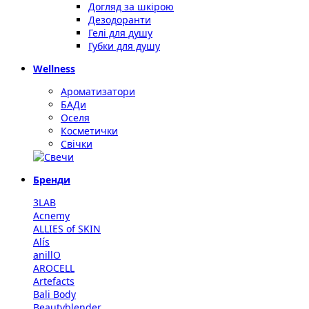
Догляд за шкірою
Дезодоранти
Гелі для душу
Губки для душу
Wellness
Ароматизатори
БАДи
Оселя
Косметички
Свічки
Бренди
3LAB
Acnemy
ALLIES of SKIN
Alís
anillO
AROCELL
Artefacts
Bali Body
Beautyblender