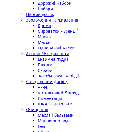
Дорожні Набори
Набори
Нічний догляд
Зволоження та живлення
Креми
Сироватки / Есенції
Масло
Маски
Одноразові маски
Активи / Ексфоліанти
Ензимна пудра
Пілінги
Скраби
Засоби локальної дії
Спеціальний Догляд
Акне
Антивіковий Догляд
Пігментація
Шия та декольте
Очищення
Масла і бальзами
Міцелярна вода
Гелі
Пінка