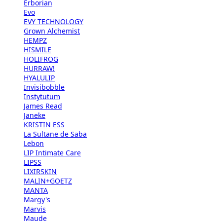
Erborian
Evo
EVY TECHNOLOGY
Grown Alchemist
HEMPZ
HISMILE
HOLIFROG
HURRAW!
HYALULIP
Invisibobble
Instytutum
James Read
Janeke
KRISTIN ESS
La Sultane de Saba
Lebon
LIP Intimate Care
LIPSS
LIXIRSKIN
MALIN+GOETZ
MANTA
Margy's
Marvis
Maude