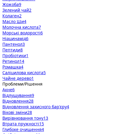
Жожоба
9
Зелений чай
2
Колаген
2
Масло Ши
4
Молочна кислота
7
Морські водорості
6
Ніацинамід
6
Пантенол
3
Пептиди
8
Пробіотики
1
Ретинол
14
Ромашка
4
Саліцилова кислота
5
Чайне дерево
1
Проблеми/Рішення
Акне
6
Відлущування
9
Відновлення
28
Відновлення захисного бар'єру
4
Вікові зміни
28
Вирівнювання тону
13
Втрата пружності
15
Глибоке очищення
4