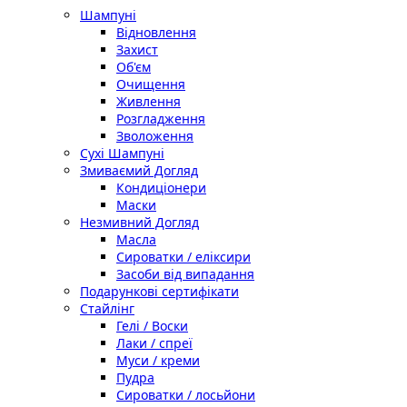
Шампуні
Відновлення
Захист
Об'єм
Очищення
Живлення
Розгладження
Зволоження
Сухі Шампуні
Змиваємий Догляд
Кондиціонери
Маски
Незмивний Догляд
Масла
Сироватки / еліксири
Засоби від випадання
Подарункові сертифікати
Стайлінг
Гелі / Воски
Лаки / спреї
Муси / креми
Пудра
Сироватки / лосьйони