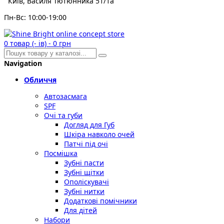
Київ, Василя Тютюнника 51/1а
Пн-Вс: 10:00-19:00
0
товар (- ів)
-
0 грн
Navigation
Обличчя
Автозасмага
SPF
Очі та губи
Догляд для Губ
Шкіра навколо очей
Патчі під очі
Посмішка
Зубні пасти
Зубні щітки
Ополіскувачі
Зубні нитки
Додаткові помічники
Для дітей
Набори