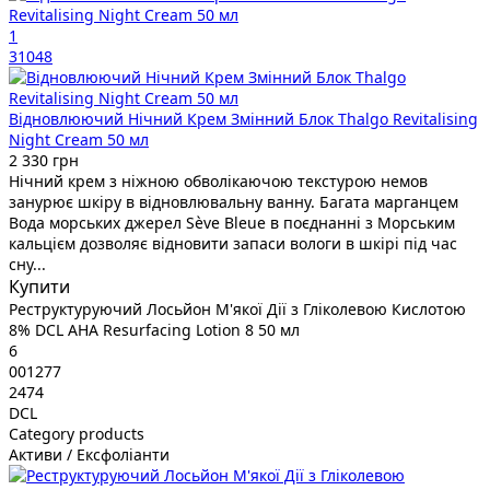
1
31048
Відновлюючий Нічний Крем Змінний Блок Thalgo Revitalising
Night Cream 50 мл
2 330 грн
Нічний крем з ніжною обволікаючою текстурою немов
занурює шкіру в відновлювальну ванну. Багата марганцем
Вода морських джерел Sève Bleue в поєднанні з Морським
кальцієм дозволяє відновити запаси вологи в шкірі під час
сну...
Купити
Реструктуруючий Лосьйон М'якої Дії з Гліколевою Кислотою
8% DCL AHA Resurfacing Lotion 8 50 мл
6
001277
2474
DCL
Category products
Активи / Ексфоліанти