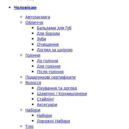
Чоловікам
Автозасмага
Обличчя
Бальзами для Губ
Для бороди
Зуби
Очищення
Догляд за шкірою
Гоління
До гоління
Для гоління
Після гоління
Подарункові сертифікати
Волосся
Лікування та догляд
Шампуні / Кондиціонери
Стайлінг
Аксесуари
Набори
Набори
Дорожні Набори
Тіло