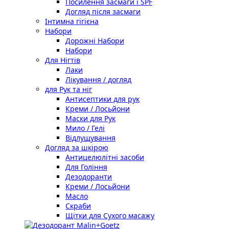
Посилення засмаги і SPF
Догляд після засмаги
Інтимна гігієна
Набори
Дорожні Набори
Набори
Для Нігтів
Лаки
Лікування / догляд
для Рук та ніг
Антисептики для рук
Креми / Лосьйони
Маски для Рук
Мило / Гелі
Відлущування
Догляд за шкірою
Антицелюлітні засоби
Для Гоління
Дезодоранти
Креми / Лосьйони
Масло
Скраби
Щітки для Сухого масажу