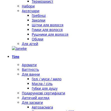
Термозахист
Набори
Аксесуари
Гребінці
Заколки
Щітки для волосся
Гумки для волосся
Рушники для волосся
Обідки
Для дітей
Тіло
Аромати
Вагітність
Для ванни
Гелі / муси / мило
Масла / сіль
Губки для душу
Подарункові сертифікати
Дитячий догляд
Для засмаги
Автозасмага