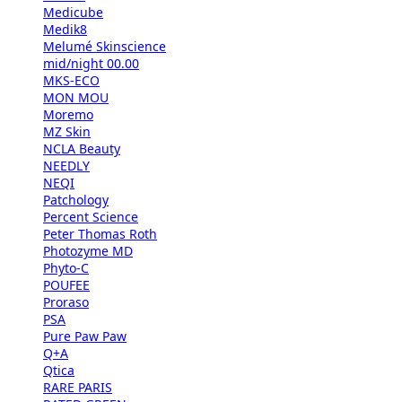
Medicube
Medik8
Melumé Skinscience
mid/night 00.00
MKS-ECO
MON MOU
Moremo
MZ Skin
NCLA Beauty
NEEDLY
NEQI
Patchology
Percent Science
Peter Thomas Roth
Photozyme MD
Phyto-C
POUFEE
Proraso
PSA
Pure Paw Paw
Q+A
Qtica
RARE PARIS