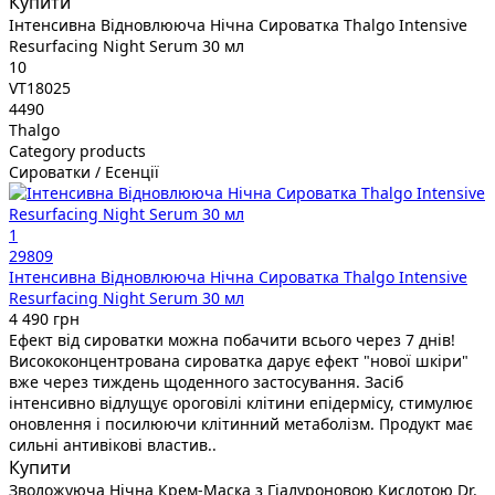
Купити
Інтенсивна Відновлююча Нічна Сироватка Thalgo Intensive
Resurfacing Night Serum 30 мл
10
VT18025
4490
Thalgo
Category products
Сироватки / Есенції
1
29809
Інтенсивна Відновлююча Нічна Сироватка Thalgo Intensive
Resurfacing Night Serum 30 мл
4 490 грн
Ефект від сироватки можна побачити всього через 7 днів!
Висококонцентрована сироватка дарує ефект "нової шкіри"
вже через тиждень щоденного застосування. Засіб
інтенсивно відлущує ороговілі клітини епідермісу, стимулює
оновлення і посилюючи клітинний метаболізм. Продукт має
сильні антивікові властив..
Купити
Зволожуюча Нічна Крем-Маска з Гіалуроновою Кислотою Dr.