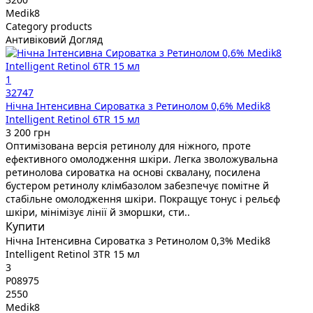
Medik8
Category products
Антивіковий Догляд
1
32747
Нічна Інтенсивна Сироватка з Ретинолом 0,6% Medik8
Intelligent Retinol 6TR 15 мл
3 200 грн
Оптимізована версія ретинолу для ніжного, проте
ефективного омолодження шкіри. Легка зволожувальна
ретинолова сироватка на основі сквалану, посилена
бустером ретинолу клімбазолом забезпечує помітне й
стабільне омолодження шкіри. Покращує тонус і рельєф
шкіри, мінімізує лінії й зморшки, сти..
Купити
Нічна Інтенсивна Сироватка з Ретинолом 0,3% Medik8
Intelligent Retinol 3TR 15 мл
3
P08975
2550
Medik8