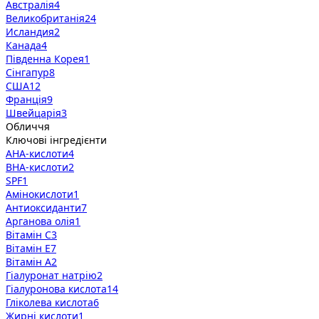
Австралія
4
Великобританія
24
Исландия
2
Канада
4
Південна Корея
1
Сінгапур
8
США
12
Франція
9
Швейцарія
3
Обличчя
Ключові інгредієнти
AHA-кислоти
4
BHA-кислоти
2
SPF
1
Амінокислоти
1
Антиоксиданти
7
Арганова олія
1
Вітамін C
3
Вітамін E
7
Вітамін А
2
Гіалуронат натрію
2
Гіалуронова кислота
14
Гліколева кислота
6
Жирні кислоти
1