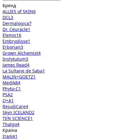
Бренд
ALLIES of SKIN
6
DCL
3
Dermalogica
7
Dr. Ceuracle
1
Elemis
16
Embryolisse
1
Erborian
3
Grown Alchemist
4
Instytutum
3
James Read
4
La Sultane de Saba
1
MALIN+GOETZ
1
Medik8
4
Phyto-C
1
PSA
2
Q+A
1
RejudiCare
4
Skyn ICELAND
2
TEN SCIENCE
1
Thalgo
4
Країна
Італія
1