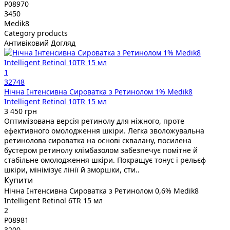
P08970
3450
Medik8
Category products
Антивіковий Догляд
1
32748
Нічна Інтенсивна Сироватка з Ретинолом 1% Medik8
Intelligent Retinol 10TR 15 мл
3 450 грн
Оптимізована версія ретинолу для ніжного, проте
ефективного омолодження шкіри. Легка зволожувальна
ретинолова сироватка на основі сквалану, посилена
бустером ретинолу клімбазолом забезпечує помітне й
стабільне омолодження шкіри. Покращує тонус і рельєф
шкіри, мінімізує лінії й зморшки, сти..
Купити
Нічна Інтенсивна Сироватка з Ретинолом 0,6% Medik8
Intelligent Retinol 6TR 15 мл
2
P08981
3200