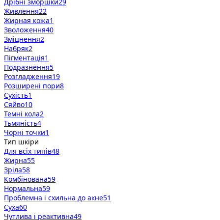
Дрібні зморшки
29
Живлення
22
Жирная кожа
1
Зволоження
40
Зміцнення
2
Набряк
2
Пігментація
1
Подразнення
5
Розгладження
19
Розширені пори
8
Сухість
1
Сяйво
10
Темні кола
2
Тьмяність
4
Чорні точки
1
Тип шкіри
Для всіх типів
48
Жирна
55
Зріла
58
Комбінована
59
Нормальна
59
Проблемна і схильна до акне
51
Суха
60
Чутлива і реактивна
49