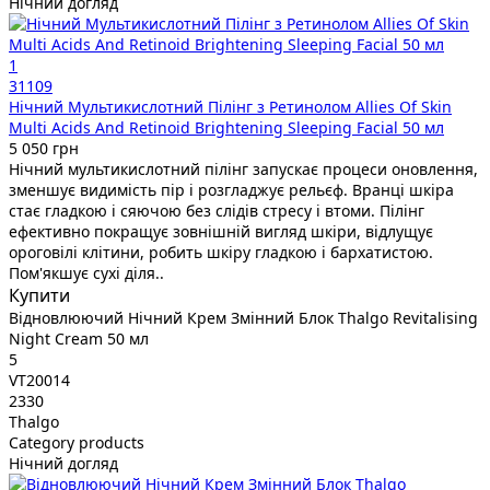
Нічний догляд
1
31109
Нічний Мультикислотний Пілінг з Ретинолом Allies Of Skin
Multi Acids And Retinoid Brightening Sleeping Facial 50 мл
5 050 грн
Нічний мультикислотний пілінг запускає процеси оновлення,
зменшує видимість пір і розгладжує рельєф. Вранці шкіра
стає гладкою і сяючою без слідів стресу і втоми. Пілінг
ефективно покращує зовнішній вигляд шкіри, відлущує
ороговілі клітини, робить шкіру гладкою і бархатистою.
Пом'якшує сухі діля..
Купити
Відновлюючий Нічний Крем Змінний Блок Thalgo Revitalising
Night Cream 50 мл
5
VT20014
2330
Thalgo
Category products
Нічний догляд