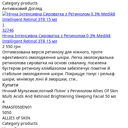
Category products
Антивіковий Догляд
1
32746
Нічна Інтенсивна Сироватка з Ретинолом 0,3% Medik8
Intelligent Retinol 3TR 15 мл
2 550 грн
Оптимізована версія ретинолу для ніжного, проте
ефективного омолодження шкіри. Легка зволожувальна
ретинолова сироватка на основі сквалану, посилена
бустером ретинолу клімбазолом забезпечує помітне й
стабільне омолодження шкіри. Покращує тонус і рельєф
шкіри, мінімізує лінії й зморшки, сти..
Купити
Нічний Мультикислотний Пілінг з Ретинолом Allies Of Skin
Multi Acids And Retinoid Brightening Sleeping Facial 50 мл
4
PMASF050EN01
5050
ALLIES of SKIN
Category products