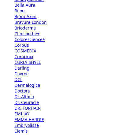
Bella Aura
Bilou
Björn Axén
Bravura London
Brioderme
Clinisoothe+
Colorescience+
Corpus
COSMEDIX
Curaprox
CURLY SHYLL
Darling
Davroe
DCL
Dermalogica
Doctors
Dr. Althea
Dr. Ceuracle
DR. FORHAIR
EMI JAY
EMMA HARDIE
Embryolisse
Elemis