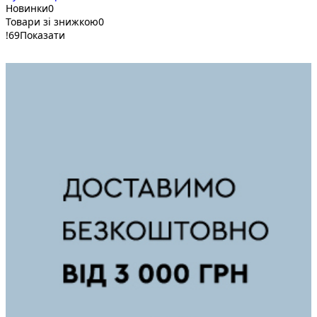
Новинки
0
Товари зі знижкою
0
!
69
Показати