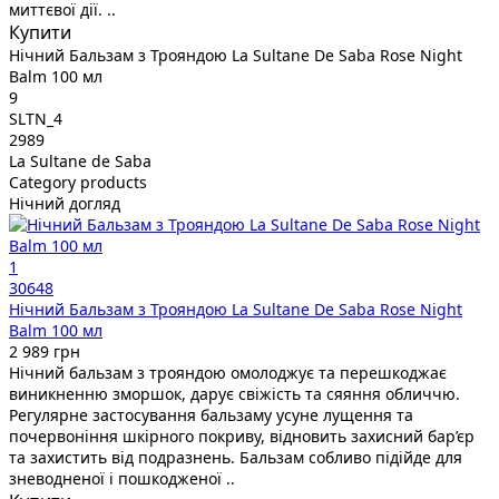
миттєвої дії. ..
Купити
Нічний Бальзам з Трояндою La Sultane De Saba Rose Night
Balm 100 мл
9
SLTN_4
2989
La Sultane de Saba
Category products
Нічний догляд
1
30648
Нічний Бальзам з Трояндою La Sultane De Saba Rose Night
Balm 100 мл
2 989 грн
Нічний бальзам з трояндою омолоджує та перешкоджає
виникненню зморшок, дарує свіжість та сяяння обличчю.
Регулярне застосування бальзаму усуне лущення та
почервоніння шкірного покриву, відновить захисний бар’єр
та захистить від подразнень. Бальзам собливо підійде для
зневодненої і пошкодженої ..