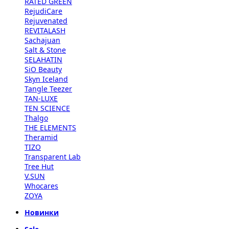
RATED GREEN
RejudiCare
Rejuvenated
REVITALASH
Sachajuan
Salt & Stone
SELAHATIN
SiO Beauty
Skyn Iceland
Tangle Teezer
TAN-LUXE
TEN SCIENCE
Thalgo
THE ELEMENTS
Theramid
TIZO
Transparent Lab
Tree Hut
V.SUN
Whocares
ZOYA
Новинки