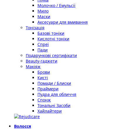
Молочко / Емульсії
Мило
Маски
Аксесуари для вмивання
Тонізація
Базові тоніки
Кислотні тоніки
Спреї
Пади
Подарункові сертифікати
Beauty-гаджети
Макіяж
Брови
Кисті
Помади / Блиски
Праймери
Пудра для обличчя
Спонж
Тональні Засоби
Хайлайтери
Волосся