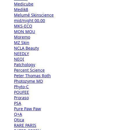
Medicube
Medik8
Melumé Skinscience
mid/night 00.00
MKS-ECO
MON MOU
Moremo
MZ Skin
NCLA Beauty
NEEDLY
NEQI
Patchology
Percent Science
Peter Thomas Roth
Photozyme MD
Phyto-C
POUFEE
Proraso
PSA
Pure Paw Paw
Q+A
Qtica
RARE PARIS