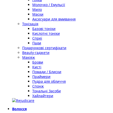
Молочко / Емульсії
Мило
Маски
Аксесуари для вмивання
Тонізація
Базові тоніки
Кислотні тоніки
Спреї
Пади
Подарункові сертифікати
Beauty-гаджети
Макіяж
Брови
Кисті
Помади / Блиски
Праймери
Пудра для обличчя
Спонж
Тональні Засоби
Хайлайтери
Волосся