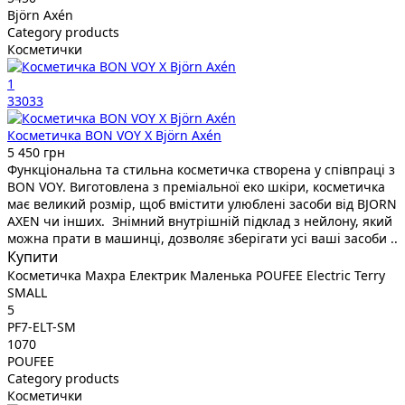
Björn Axén
Category products
Косметички
1
33033
Косметичка BON VOY X Björn Axén
5 450 грн
Функціональна та стильна косметичка створена у співпраці з
BON VOY. Виготовлена з преміальної еко шкіри, косметичка
має великий розмір, щоб вмістити улюблені засоби від BJORN
AXEN чи інших. Знімний внутрішній підклад з нейлону, який
можна прати в машинці, дозволяє зберігати усі ваші засоби ..
Купити
Косметичка Махра Електрик Маленька POUFEE Electric Terry
SMALL
5
PF7-ELT-SM
1070
POUFEE
Category products
Косметички