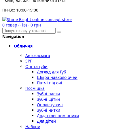
Київ, Василя Тютюнника 51/1а
Пн-Вс: 10:00-19:00
0
товар (- ів)
-
0 грн
Navigation
Обличчя
Автозасмага
SPF
Очі та губи
Догляд для Губ
Шкіра навколо очей
Патчі під очі
Посмішка
Зубні пасти
Зубні щітки
Ополіскувачі
Зубні нитки
Додаткові помічники
Для дітей
Набори