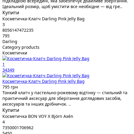
підкладкою всередині, яка забезпечує дбайливе зберігання.
Ідеальний розмір, щоб умістити все необхідне — від гре..
Купити
Косметичка-Клатч Darling Pink Jelly Bag
3
8056147472235
795
Darling
Category products
Косметички
1
34349
Косметичка-Клатч Darling Pink Jelly Bag
795 грн
Тонкий клатч у пастельно-рожевому відтінку — стильний та
практичний аксесуар для зберігання доглядових засобів,
аксесуарів та інших дрібничок. ..
Купити
Косметичка BON VOY X Björn Axén
4
7350001706962
5450