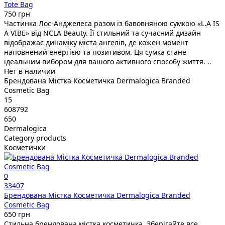
Tote Bag
750 грн
Частинка Лос-Анджелеса разом із бавовняною сумкою «L.A IS
A VIBE» від NCLA Beauty. Її стильний та сучасний дизайн
відображає динаміку міста ангелів, де кожен момент
наповнений енергією та позитивом. Ця сумка стане
ідеальним вибором для вашого активного способу життя. ..
Нет в наличии
Брендована Містка Косметичка Dermalogica Branded
Cosmetic Bag
15
608792
650
Dermalogica
Category products
Косметички
0
33407
Брендована Містка Косметичка Dermalogica Branded
Cosmetic Bag
650 грн
Стильна брендована містка косметичка. Зберігайте все