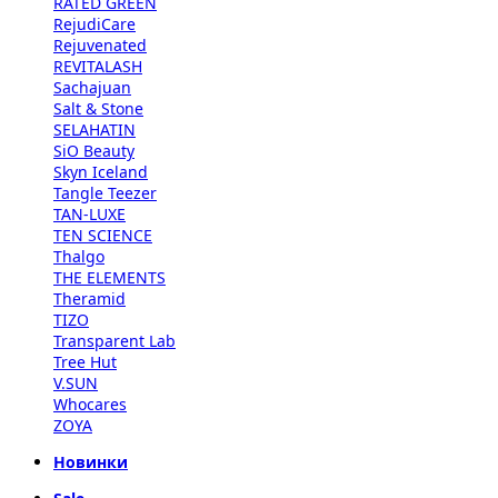
RATED GREEN
RejudiCare
Rejuvenated
REVITALASH
Sachajuan
Salt & Stone
SELAHATIN
SiO Beauty
Skyn Iceland
Tangle Teezer
TAN-LUXE
TEN SCIENCE
Thalgo
THE ELEMENTS
Theramid
TIZO
Transparent Lab
Tree Hut
V.SUN
Whocares
ZOYA
Новинки