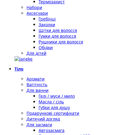
Термозахист
Набори
Аксесуари
Гребінці
Заколки
Щітки для волосся
Гумки для волосся
Рушники для волосся
Обідки
Для дітей
Тіло
Аромати
Вагітність
Для ванни
Гелі / муси / мило
Масла / сіль
Губки для душу
Подарункові сертифікати
Дитячий догляд
Для засмаги
Автозасмага