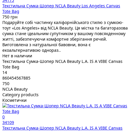
34175
Текстильна Сумка-Шопер NCLA Beauty Los Angeles Canvas
Tote Bag
750 грн
Подаруйте собі частинку каліфорнійського стилю з сумкою-
тоут «Los Angeles» від NCLA Beauty. Ця містка та багаторазова
сумка стане ідеальним супутником у вашому повсякденному
житті, забезпечуючи комфортне зберігання речей.
Виготовлена з натуральної бавовни, вона є
екоальтернативою однораз..
Нет в наличии
Текстильна Сумка-Шопер NCLA Beauty L.A. IS A VIBE Canvas
Tote Bag
14
860454567885
750
NCLA Beauty
Category products
Косметички
0
34109
Текстильна Сумка-Шопер NCLA Beauty L.A. IS A VIBE Canvas