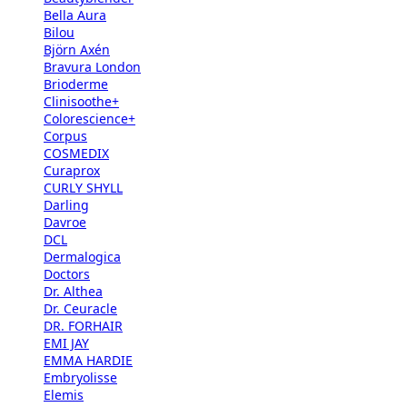
Bella Aura
Bilou
Björn Axén
Bravura London
Brioderme
Clinisoothe+
Colorescience+
Corpus
COSMEDIX
Curaprox
CURLY SHYLL
Darling
Davroe
DCL
Dermalogica
Doctors
Dr. Althea
Dr. Ceuracle
DR. FORHAIR
EMI JAY
EMMA HARDIE
Embryolisse
Elemis