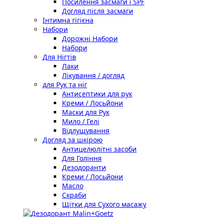
Посилення засмаги і SPF
Догляд після засмаги
Інтимна гігієна
Набори
Дорожні Набори
Набори
Для Нігтів
Лаки
Лікування / догляд
для Рук та ніг
Антисептики для рук
Креми / Лосьйони
Маски для Рук
Мило / Гелі
Відлущування
Догляд за шкірою
Антицелюлітні засоби
Для Гоління
Дезодоранти
Креми / Лосьйони
Масло
Скраби
Щітки для Сухого масажу