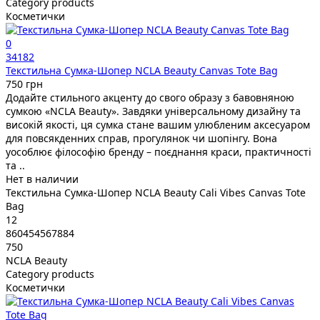
Category products
Косметички
0
34182
Текстильна Cумка-Шопер NCLA Beauty Canvas Tote Bag
750 грн
Додайте стильного акценту до свого образу з бавовняною
сумкою «NCLA Beauty». Завдяки універсальному дизайну та
високій якості, ця сумка стане вашим улюбленим аксесуаром
для повсякденних справ, прогулянок чи шопінгу. Вона
уособлює філософію бренду – поєднання краси, практичності
та ..
Нет в наличии
Текстильна Сумка-Шопер NCLA Beauty Cali Vibes Canvas Tote
Bag
12
860454567884
750
NCLA Beauty
Category products
Косметички