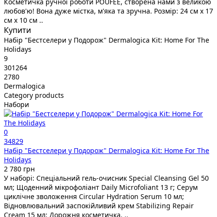
Косметичка ручної роботи POUFEE, створена нами з великою
любов'ю! Вона дуже містка, м'яка та зручна. Розмір: 24 см х 17
см х 10 см ..
Купити
Набір "Бестселери у Подорож" Dermalogica Kit: Home For The
Holidays
9
301264
2780
Dermalogica
Category products
Набори
0
34829
Набір "Бестселери у Подорож" Dermalogica Kit: Home For The
Holidays
2 780 грн
У наборі: Спеціальний гель-очисник Special Cleansing Gel 50
мл; Щоденний мікрофоліант Daily Microfoliant 13 г; Серум
циклічне зволоження Circular Hydration Serum 10 мл;
Відновлювальний заспокійливий крем Stabilizing Repair
Cream 15 мл; Дорожня косметичка. ..