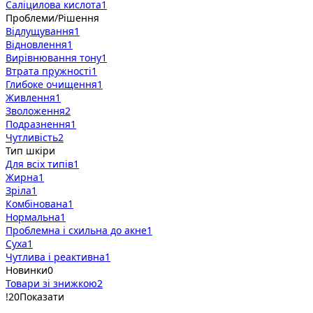
Саліцилова кислота
1
Проблеми/Рішення
Відлущування
1
Відновлення
1
Вирівнювання тону
1
Втрата пружності
1
Глибоке очищення
1
Живлення
1
Зволоження
2
Подразнення
1
Чутливість
2
Тип шкіри
Для всіх типів
1
Жирна
1
Зріла
1
Комбінована
1
Нормальна
1
Проблемна і схильна до акне
1
Суха
1
Чутлива і реактивна
1
Новинки
0
Товари зі знижкою
2
!
20
Показати