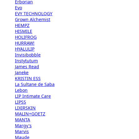
Erborian
Evo
EVY TECHNOLOGY
Grown Alchemist
HEMPZ
HISMILE
HOLIFROG
HURRAW!
HYALULIP
Invisibobble
Instytutum
James Read
Janeke
KRISTIN ESS
La Sultane de Saba
Lebon
LIP Intimate Care
LIPSS
LIXIRSKIN
MALIN+GOETZ
MANTA
Margy's
Marvis
Maude