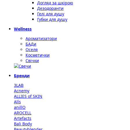
Догляд за шкірою
Дезодоранти
Гелі для душу
Губки для душу
Wellness
Ароматизатори
БАДи
Оселя
Косметички
Свічки
Бренди
3LAB
Acnemy
ALLIES of SKIN
Alís
anillO
AROCELL
Artefacts
Bali Body
Beautyblender