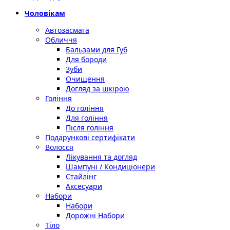
Чоловікам
Автозасмага
Обличчя
Бальзами для Губ
Для бороди
Зуби
Очищення
Догляд за шкірою
Гоління
До гоління
Для гоління
Після гоління
Подарункові сертифікати
Волосся
Лікування та догляд
Шампуні / Кондиціонери
Стайлінг
Аксесуари
Набори
Набори
Дорожні Набори
Тіло