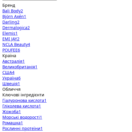
Бренд
Bali Body
2
Björn Axén
1
Darling
2
Dermalogica
2
Elemis
1
EMI JAY
2
NCLA Beauty
4
POUFEE
6
Країна
Австралія
1
Великобританія
1
США
4
Україна
6
Швеція
1
Обличчя
Ключові інгредієнти
Гіалуронова кислота
1
Гліколева кислота
1
Жожоба
1
Морські водорості
1
Ромашка
1
Рослинні протеїни
1