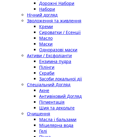
Дорожні Набори
Набори
Нічний догляд
Зволоження та живлення
Креми
Сироватки / Есенції
Масло
Маски
Одноразові маски
Активи / Ексфоліанти
Ензимна пудра
Пілінги
Скраби
Засоби локальної дії
Спеціальний Догляд
Акне
Антивіковий Догляд
Пігментація
Шия та декольте
Очищення
Масла і бальзами
Міцелярна вода
Гелі
Пінка