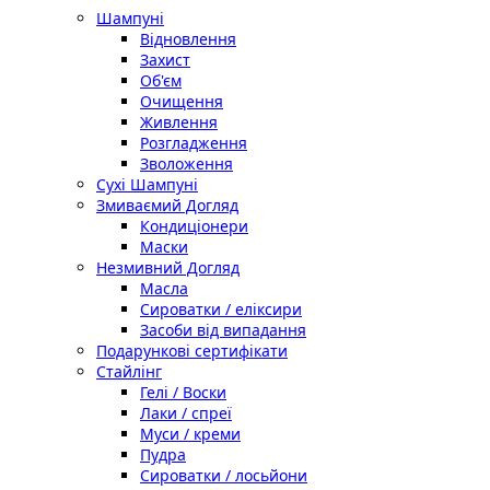
Шампуні
Відновлення
Захист
Об'єм
Очищення
Живлення
Розгладження
Зволоження
Сухі Шампуні
Змиваємий Догляд
Кондиціонери
Маски
Незмивний Догляд
Масла
Сироватки / еліксири
Засоби від випадання
Подарункові сертифікати
Стайлінг
Гелі / Воски
Лаки / спреї
Муси / креми
Пудра
Сироватки / лосьйони