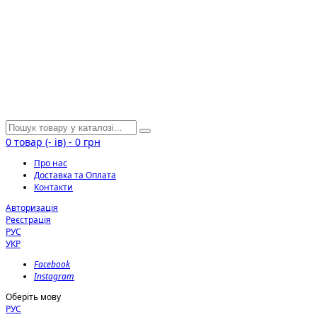
0
товар (- ів)
-
0 грн
Про нас
Доставка та Оплата
Контакти
Авторизація
Реєстрація
РУС
УКР
Facebook
Instagram
Оберіть мову
РУС