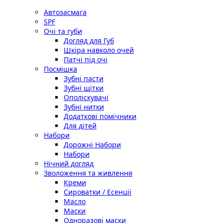
Автозасмага
SPF
Очі та губи
Догляд для Губ
Шкіра навколо очей
Патчі під очі
Посмішка
Зубні пасти
Зубні щітки
Ополіскувачі
Зубні нитки
Додаткові помічники
Для дітей
Набори
Дорожні Набори
Набори
Нічний догляд
Зволоження та живлення
Креми
Сироватки / Есенції
Масло
Маски
Одноразові маски