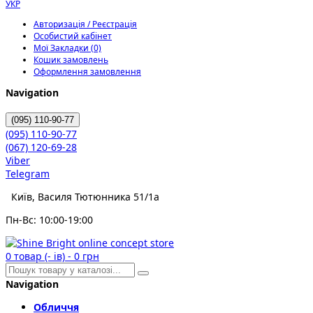
УКР
Авторизація / Реєстрація
Особистий кабінет
Мої Закладки (0)
Кошик замовлень
Оформлення замовлення
Navigation
(095)
110-90-77
(095)
110-90-77
(067)
120-69-28
Viber
Telegram
Київ, Василя Тютюнника 51/1а
Пн-Вс: 10:00-19:00
0
товар (- ів)
-
0 грн
Navigation
Обличчя