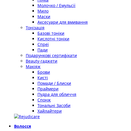
Молочко / Емульсії
Мило
Маски
Аксесуари для вмивання
Тонізація
Базові тоніки
Кислотні тоніки
Спреї
Пади
Подарункові сертифікати
Beauty-гаджети
Макіяж
Брови
Кисті
Помади / Блиски
Праймери
Пудра для обличчя
Спонж
Тональні Засоби
Хайлайтери
Волосся