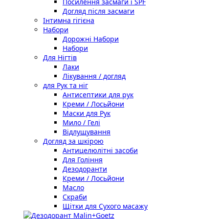
Посилення засмаги і SPF
Догляд після засмаги
Інтимна гігієна
Набори
Дорожні Набори
Набори
Для Нігтів
Лаки
Лікування / догляд
для Рук та ніг
Антисептики для рук
Креми / Лосьйони
Маски для Рук
Мило / Гелі
Відлущування
Догляд за шкірою
Антицелюлітні засоби
Для Гоління
Дезодоранти
Креми / Лосьйони
Масло
Скраби
Щітки для Сухого масажу