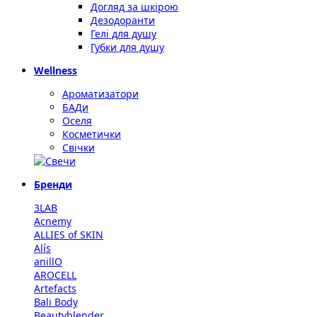
Догляд за шкірою
Дезодоранти
Гелі для душу
Губки для душу
Wellness
Ароматизатори
БАДи
Оселя
Косметички
Свічки
Бренди
3LAB
Acnemy
ALLIES of SKIN
Alís
anillO
AROCELL
Artefacts
Bali Body
Beautyblender