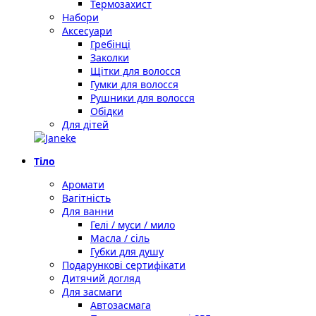
Термозахист
Набори
Аксесуари
Гребінці
Заколки
Щітки для волосся
Гумки для волосся
Рушники для волосся
Обідки
Для дітей
Тіло
Аромати
Вагітність
Для ванни
Гелі / муси / мило
Масла / сіль
Губки для душу
Подарункові сертифікати
Дитячий догляд
Для засмаги
Автозасмага