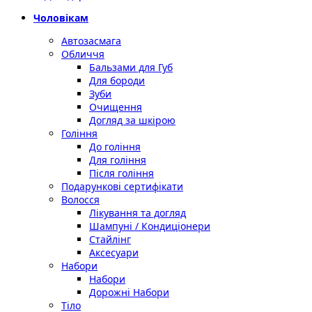
Чоловікам
Автозасмага
Обличчя
Бальзами для Губ
Для бороди
Зуби
Очищення
Догляд за шкірою
Гоління
До гоління
Для гоління
Після гоління
Подарункові сертифікати
Волосся
Лікування та догляд
Шампуні / Кондиціонери
Стайлінг
Аксесуари
Набори
Набори
Дорожні Набори
Тіло