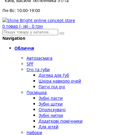
Київ, Василя Тютюнника 51/1а
Пн-Вс: 10:00-19:00
0
товар (- ів)
-
0 грн
Navigation
Обличчя
Автозасмага
SPF
Очі та губи
Догляд для Губ
Шкіра навколо очей
Патчі під очі
Посмішка
Зубні пасти
Зубні щітки
Ополіскувачі
Зубні нитки
Додаткові помічники
Для дітей
Набори