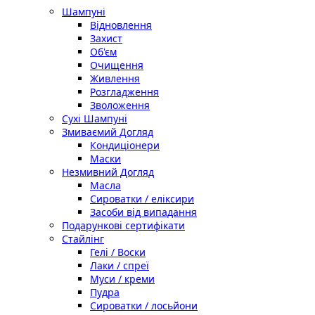
Шампуні
Відновлення
Захист
Об'єм
Очищення
Живлення
Розгладження
Зволоження
Сухі Шампуні
Змиваємий Догляд
Кондиціонери
Маски
Незмивний Догляд
Масла
Сироватки / еліксири
Засоби від випадання
Подарункові сертифікати
Стайлінг
Гелі / Воски
Лаки / спреї
Муси / креми
Пудра
Сироватки / лосьйони