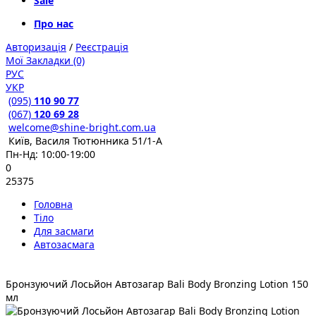
Sale
Про нас
Авторизація
/
Реєстрація
Мої Закладки (0)
РУС
УКР
(095)
110 90 77
(067)
120 69 28
welcome@shine-bright.com.ua
Київ, Василя Тютюнника 51/1-А
Пн-Нд: 10:00-19:00
0
25375
Головна
Тіло
Для засмаги
Автозасмага
Бронзуючий Лосьйон Автозагар Bali Body Bronzing Lotion 150
мл