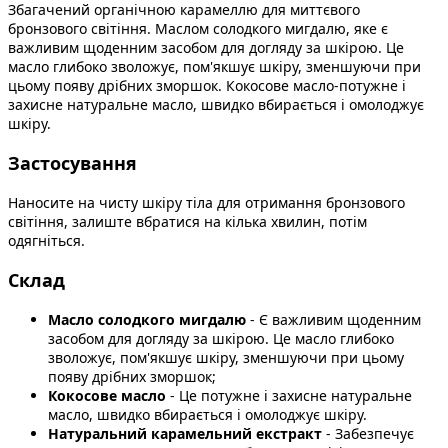
Збагачений органічною карамеллю для миттєвого
бронзового світіння. Маслом солодкого мигдалю, яке є
важливим щоденним засобом для догляду за шкірою. Це
масло глибоко зволожує, пом'якшує шкіру, зменшуючи при
цьому появу дрібних зморшок. Кокосове масло-потужне і
захисне натуральне масло, швидко вбирається і омолоджує
шкіру.
Застосування
Наносите на чисту шкіру тіла для отримання бронзового
світіння, залиште вбратися на кілька хвилин, потім
одягніться.
Склад
Масло солодкого мигдалю
- Є важливим щоденним
засобом для догляду за шкірою. Це масло глибоко
зволожує, пом'якшує шкіру, зменшуючи при цьому
появу дрібних зморшок;
Кокосове масло
- Це потужне і захисне натуральне
масло, швидко вбирається і омолоджує шкіру.
Натуральний карамельний екстракт
- Забезпечує