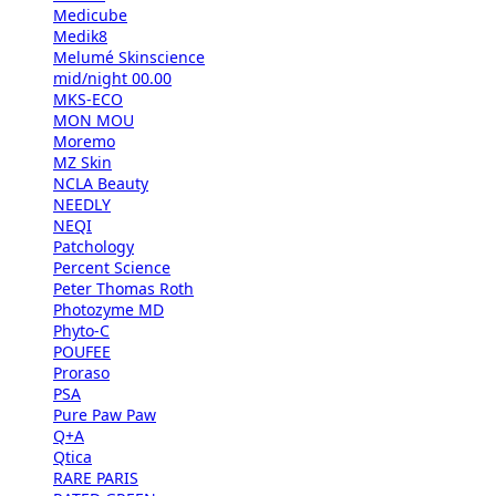
Medicube
Medik8
Melumé Skinscience
mid/night 00.00
MKS-ECO
MON MOU
Moremo
MZ Skin
NCLA Beauty
NEEDLY
NEQI
Patchology
Percent Science
Peter Thomas Roth
Photozyme MD
Phyto-C
POUFEE
Proraso
PSA
Pure Paw Paw
Q+A
Qtica
RARE PARIS