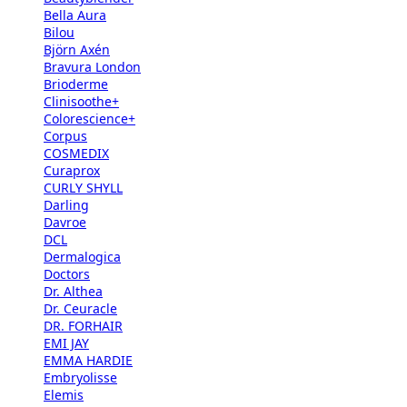
Bella Aura
Bilou
Björn Axén
Bravura London
Brioderme
Clinisoothe+
Colorescience+
Corpus
COSMEDIX
Curaprox
CURLY SHYLL
Darling
Davroe
DCL
Dermalogica
Doctors
Dr. Althea
Dr. Ceuracle
DR. FORHAIR
EMI JAY
EMMA HARDIE
Embryolisse
Elemis