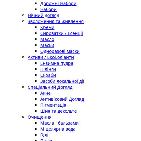
Дорожні Набори
Набори
Нічний догляд
Зволоження та живлення
Креми
Сироватки / Есенції
Масло
Маски
Одноразові маски
Активи / Ексфоліанти
Ензимна пудра
Пілінги
Скраби
Засоби локальної дії
Спеціальний Догляд
Акне
Антивіковий Догляд
Пігментація
Шия та декольте
Очищення
Масла і бальзами
Міцелярна вода
Гелі
Пінка