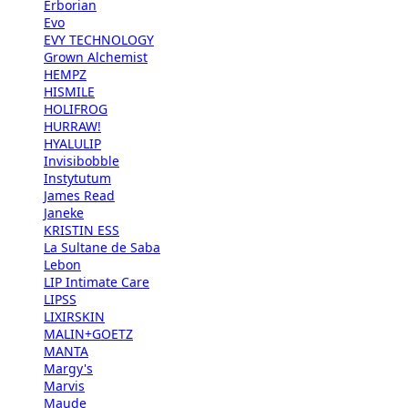
Erborian
Evo
EVY TECHNOLOGY
Grown Alchemist
HEMPZ
HISMILE
HOLIFROG
HURRAW!
HYALULIP
Invisibobble
Instytutum
James Read
Janeke
KRISTIN ESS
La Sultane de Saba
Lebon
LIP Intimate Care
LIPSS
LIXIRSKIN
MALIN+GOETZ
MANTA
Margy's
Marvis
Maude