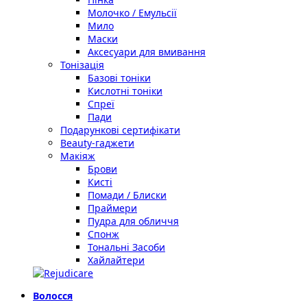
Молочко / Емульсії
Мило
Маски
Аксесуари для вмивання
Тонізація
Базові тоніки
Кислотні тоніки
Спреї
Пади
Подарункові сертифікати
Beauty-гаджети
Макіяж
Брови
Кисті
Помади / Блиски
Праймери
Пудра для обличчя
Спонж
Тональні Засоби
Хайлайтери
Волосся