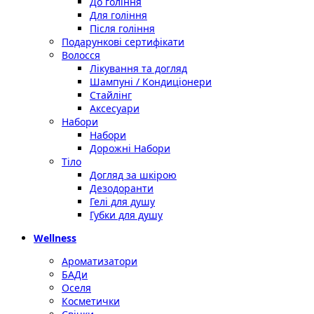
До гоління
Для гоління
Після гоління
Подарункові сертифікати
Волосся
Лікування та догляд
Шампуні / Кондиціонери
Стайлінг
Аксесуари
Набори
Набори
Дорожні Набори
Тіло
Догляд за шкірою
Дезодоранти
Гелі для душу
Губки для душу
Wellness
Ароматизатори
БАДи
Оселя
Косметички