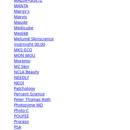
MALIN+GOETZ
MANTA
Margy's
Marvis
Maude
Medicube
Medik8
Melumé Skinscience
mid/night 00.00
MKS-ECO
MON MOU
Moremo
MZ Skin
NCLA Beauty
NEEDLY
NEQI
Patchology
Percent Science
Peter Thomas Roth
Photozyme MD
Phyto-C
POUFEE
Proraso
PSA