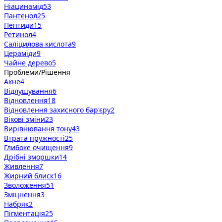
Ніацинамід
53
Пантенол
25
Пептиди
15
Ретинол
4
Саліцилова кислота
9
Цераміди
9
Чайне дерево
5
Проблеми/Рішення
Акне
4
Відлущування
6
Відновлення
18
Відновлення захисного бар'єру
2
Вікові зміни
23
Вирівнювання тону
43
Втрата пружності
25
Глибоке очищення
9
Дрібні зморшки
14
Живлення
7
Жирний блиск
16
Зволоження
51
Зміцнення
3
Набряк
2
Пігментація
25