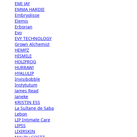
EMI JAY
EMMA HARDIE
Embryolisse
Elemis
Erborian
Evo
EVY TECHNOLOGY
Grown Alchemist
HEMPZ
HISMILE
HOLIFROG
HURRAW!
HYALULIP
Invisibobble
Instytutum
James Read
Janeke
KRISTIN ESS
La Sultane de Saba
Lebon
LIP Intimate Care
LIPSS
LIXIRSKIN