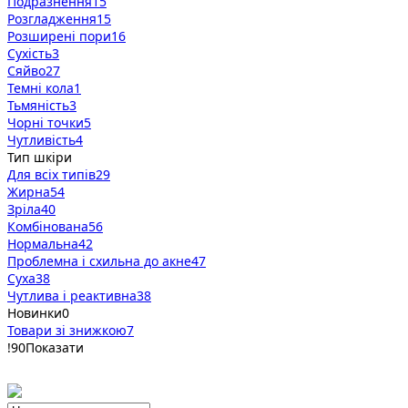
Подразнення
15
Розгладження
15
Розширені пори
16
Сухість
3
Сяйво
27
Темні кола
1
Тьмяність
3
Чорні точки
5
Чутливість
4
Тип шкіри
Для всіх типів
29
Жирна
54
Зріла
40
Комбінована
56
Нормальна
42
Проблемна і схильна до акне
47
Суха
38
Чутлива і реактивна
38
Новинки
0
Товари зі знижкою
7
!
90
Показати