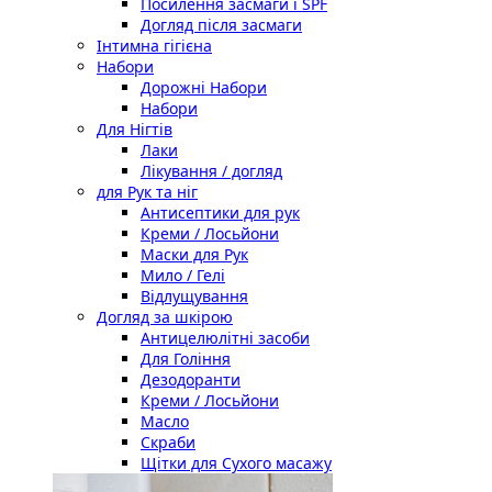
Посилення засмаги і SPF
Догляд після засмаги
Інтимна гігієна
Набори
Дорожні Набори
Набори
Для Нігтів
Лаки
Лікування / догляд
для Рук та ніг
Антисептики для рук
Креми / Лосьйони
Маски для Рук
Мило / Гелі
Відлущування
Догляд за шкірою
Антицелюлітні засоби
Для Гоління
Дезодоранти
Креми / Лосьйони
Масло
Скраби
Щітки для Сухого масажу