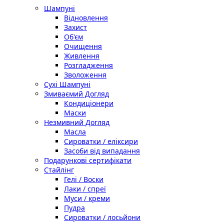
Шампуні
Відновлення
Захист
Об'єм
Очищення
Живлення
Розгладження
Зволоження
Сухі Шампуні
Змиваємий Догляд
Кондиціонери
Маски
Незмивний Догляд
Масла
Сироватки / еліксири
Засоби від випадання
Подарункові сертифікати
Стайлінг
Гелі / Воски
Лаки / спреї
Муси / креми
Пудра
Сироватки / лосьйони