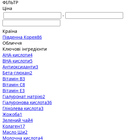
ФІЛЬТР
Ціна
-
Країна
Південна Корея
86
Обличчя
Ключові інгредієнти
AHA-кислоти
4
BHA-кислоти
5
Антиоксиданти
3
Бета-глюкан
2
Вітамін B
3
Вітамін C
8
Вітамін E
3
Гіалуронат натрію
2
Гіалуронова кислота
36
Гліколева кислота
3
Жожоба
1
Зелений чай
4
Колаген
17
Масло Ши
2
Молочна кислота
4