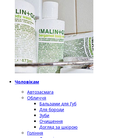
Чоловікам
Автозасмага
Обличчя
Бальзами для Губ
Для бороди
Зуби
Очищення
Догляд за шкірою
Гоління