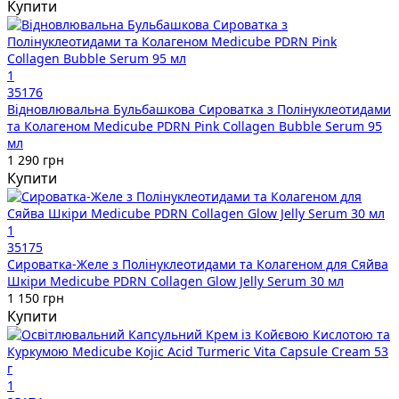
Купити
1
35176
Відновлювальна Бульбашкова Сироватка з Полінуклеотидами
та Колагеном Medicube PDRN Pink Collagen Bubble Serum 95
мл
1 290 грн
Купити
1
35175
Сироватка-Желе з Полінуклеотидами та Колагеном для Сяйва
Шкіри Medicube PDRN Collagen Glow Jelly Serum 30 мл
1 150 грн
Купити
1