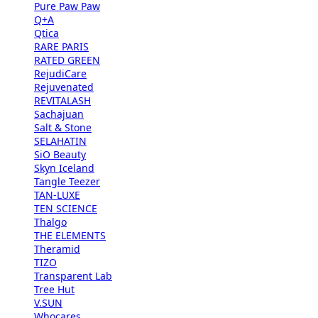
Pure Paw Paw
Q+A
Qtica
RARE PARIS
RATED GREEN
RejudiCare
Rejuvenated
REVITALASH
Sachajuan
Salt & Stone
SELAHATIN
SiO Beauty
Skyn Iceland
Tangle Teezer
TAN-LUXE
TEN SCIENCE
Thalgo
THE ELEMENTS
Theramid
TIZO
Transparent Lab
Tree Hut
V.SUN
Whocares