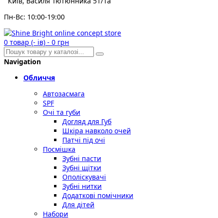
Київ, Василя Тютюнника 51/1а
Пн-Вс: 10:00-19:00
0
товар (- ів)
-
0 грн
Navigation
Обличчя
Автозасмага
SPF
Очі та губи
Догляд для Губ
Шкіра навколо очей
Патчі під очі
Посмішка
Зубні пасти
Зубні щітки
Ополіскувачі
Зубні нитки
Додаткові помічники
Для дітей
Набори