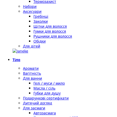
Термозахист
Набори
Аксесуари
Гребінці
Заколки
Щітки для волосся
Гумки для волосся
Рушники для волосся
Обідки
Для дітей
Тіло
Аромати
Вагітність
Для ванни
Гелі / муси / мило
Масла / сіль
Губки для душу
Подарункові сертифікати
Дитячий догляд
Для засмаги
Автозасмага