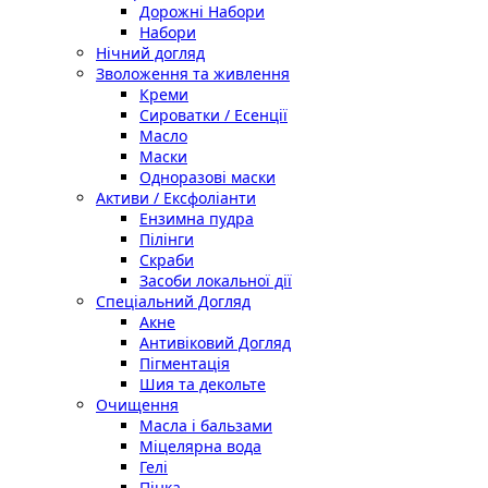
Дорожні Набори
Набори
Нічний догляд
Зволоження та живлення
Креми
Сироватки / Есенції
Масло
Маски
Одноразові маски
Активи / Ексфоліанти
Ензимна пудра
Пілінги
Скраби
Засоби локальної дії
Спеціальний Догляд
Акне
Антивіковий Догляд
Пігментація
Шия та декольте
Очищення
Масла і бальзами
Міцелярна вода
Гелі
Пінка