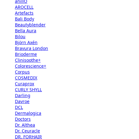
anillO
AROCELL
Artefacts
Bali Body
Beautyblender
Bella Aura
Bilou
Björn Axén
Bravura London
Brioderme
Clinisoothe+
Colorescience+
Corpus
COSMEDIX
Curaprox
CURLY SHYLL
Darling
Davroe
DCL
Dermalogica
Doctors
Dr. Althea
Dr. Ceuracle
DR. FORHAIR