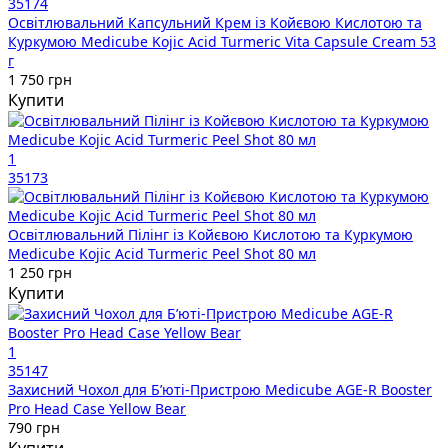
35174
Освітлювальний Капсульний Крем із Койєвою Кислотою та
Куркумою Medicube Kojic Acid Turmeric Vita Capsule Cream 53
г
1 750 грн
Купити
1
35173
Освітлювальний Пілінг із Койєвою Кислотою та Куркумою
Medicube Kojic Acid Turmeric Peel Shot 80 мл
1 250 грн
Купити
1
35147
Захисний Чохол для Бʼюті-Пристрою Medicube AGE-R Booster
Pro Head Case Yellow Bear
790 грн