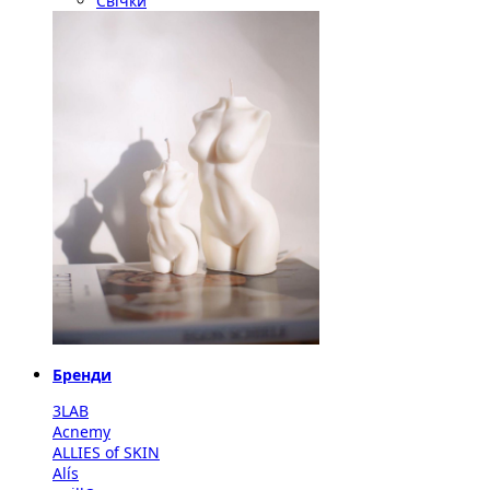
Свічки
Бренди
3LAB
Acnemy
ALLIES of SKIN
Alís