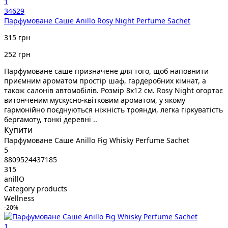
1
34629
Парфумоване Cаше Anillo Rosy Night Perfume Sachet
315 грн
252 грн
Парфумоване саше призначене для того, щоб наповнити
приємним ароматом простір шаф, гардеробних кімнат, а
також салонів автомобілів. Розмір 8х12 см. Rosy Night огортає
витонченим мускусно-квітковим ароматом, у якому
гармонійно поєднуються ніжність троянди, легка гіркуватість
бергамоту, тонкі деревні ..
Купити
Парфумоване Cаше Anillo Fig Whisky Perfume Sachet
5
8809524437185
315
anillO
Category products
Wellness
-20%
1