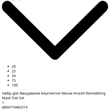
20
25
50
75
100
Набір для Змішування Альгінатної Маски Arocell Remodeling
Mask Tool Set
1
8809710462519