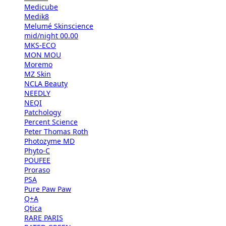
Medicube
Medik8
Melumé Skinscience
mid/night 00.00
MKS-ECO
MON MOU
Moremo
MZ Skin
NCLA Beauty
NEEDLY
NEQI
Patchology
Percent Science
Peter Thomas Roth
Photozyme MD
Phyto-C
POUFEE
Proraso
PSA
Pure Paw Paw
Q+A
Qtica
RARE PARIS