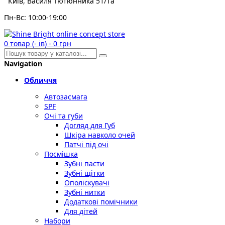
Київ, Василя Тютюнника 51/1а
Пн-Вс: 10:00-19:00
0
товар (- ів)
-
0 грн
Navigation
Обличчя
Автозасмага
SPF
Очі та губи
Догляд для Губ
Шкіра навколо очей
Патчі під очі
Посмішка
Зубні пасти
Зубні щітки
Ополіскувачі
Зубні нитки
Додаткові помічники
Для дітей
Набори