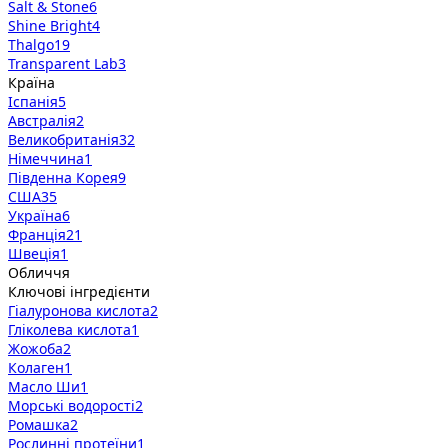
Salt & Stone
6
Shine Bright
4
Thalgo
19
Transparent Lab
3
Країна
Іспанія
5
Австралія
2
Великобританія
32
Німеччина
1
Південна Корея
9
США
35
Україна
6
Франція
21
Швеція
1
Обличчя
Ключові інгредієнти
Гіалуронова кислота
2
Гліколева кислота
1
Жожоба
2
Колаген
1
Масло Ши
1
Морські водорості
2
Ромашка
2
Рослинні протеїни
1