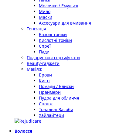
Молочко / Емульсії
Мило
Маски
Аксесуари для вмивання
Тонізація
Базові тоніки
Кислотні тоніки
Спреї
Пади
Подарункові сертифікати
Beauty-гаджети
Макіяж
Брови
Кисті
Помади / Блиски
Праймери
Пудра для обличчя
Спонж
Тональні Засоби
Хайлайтери
Волосся