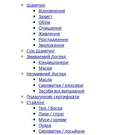
Шампуні
Відновлення
Захист
Об'єм
Очищення
Живлення
Розгладження
Зволоження
Сухі Шампуні
Змиваємий Догляд
Кондиціонери
Маски
Незмивний Догляд
Масла
Сироватки / еліксири
Засоби від випадання
Подарункові сертифікати
Стайлінг
Гелі / Воски
Лаки / спреї
Муси / креми
Пудра
Сироватки / лосьйони