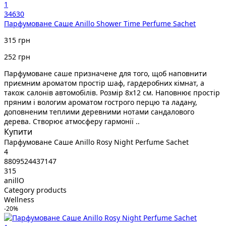
1
34630
Парфумоване Cаше Anillo Shower Time Perfume Sachet
315 грн
252 грн
Парфумоване саше призначене для того, щоб наповнити
приємним ароматом простір шаф, гардеробних кімнат, а
також салонів автомобілів. Розмір 8х12 см. Наповнює простір
пряним і вологим ароматом гострого перцю та ладану,
доповненим теплими деревними нотами сандалового
дерева. Створює атмосферу гармонії ..
Купити
Парфумоване Cаше Anillo Rosy Night Perfume Sachet
4
8809524437147
315
anillO
Category products
Wellness
-20%