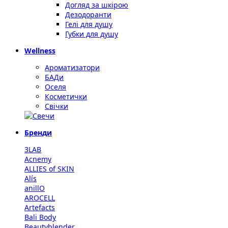
Догляд за шкірою
Дезодоранти
Гелі для душу
Губки для душу
Wellness
Ароматизатори
БАДи
Оселя
Косметички
Свічки
Бренди
3LAB
Acnemy
ALLIES of SKIN
Alís
anillO
AROCELL
Artefacts
Bali Body
Beautyblender