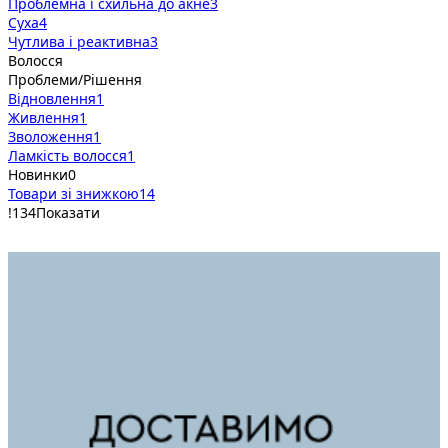
Проблемна і схильна до акне
3
Суха
4
Чутлива і реактивна
3
Волосся
Проблеми/Рішення
Відновлення
1
Живлення
1
Зволоження
1
Ламкість волосся
1
Новинки
0
Товари зі знижкою
14
!
134
Показати