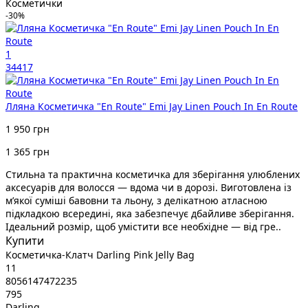
Косметички
-30%
1
34417
Лляна Косметичка "En Route" Emi Jay Linen Pouch In En Route
1 950 грн
1 365 грн
Стильна та практична косметичка для зберігання улюблених
аксесуарів для волосся — вдома чи в дорозі. Виготовлена із
м’якої суміші бавовни та льону, з делікатною атласною
підкладкою всередині, яка забезпечує дбайливе зберігання.
Ідеальний розмір, щоб умістити все необхідне — від гре..
Купити
Косметичка-Клатч Darling Pink Jelly Bag
11
8056147472235
795
Darling