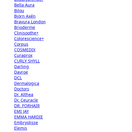
Bella Aura
Bilou
Björn Axén
Bravura London
Brioderme
Clinisoothe+
Colorescience+
Corpus
COSMEDIX
Curaprox
CURLY SHYLL
Darling
Davroe
DCL
Dermalogica
Doctors
Dr. Althea
Dr. Ceuracle
DR. FORHAIR
EMI JAY
EMMA HARDIE
Embryolisse
Elemis