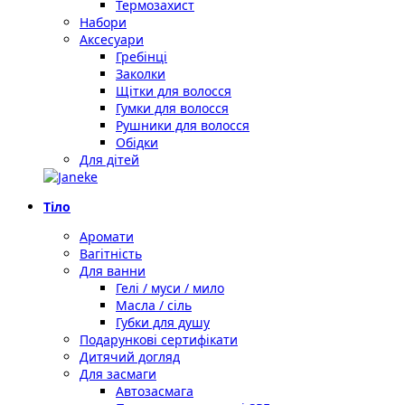
Термозахист
Набори
Аксесуари
Гребінці
Заколки
Щітки для волосся
Гумки для волосся
Рушники для волосся
Обідки
Для дітей
Тіло
Аромати
Вагітність
Для ванни
Гелі / муси / мило
Масла / сіль
Губки для душу
Подарункові сертифікати
Дитячий догляд
Для засмаги
Автозасмага