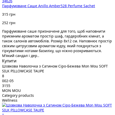
34626
Парфумоване Cаше Anillo Amber528 Perfume Sachet
315 грн
252 грн
Парфумоване саше призначене для того, щоб наповнити
приємним ароматом простір шаф, гардеробних кімнат, а
також салонів автомобілів. Розмір 8х12 см. Наповнює простір
свіжим цитрусовим ароматом юдзу, який поєднується з
гіркуватими нотами базиліку, що ніжно розкриваються.
М’який сандал і дер..
Купити
Шовкова Наволочка з Сатином Сіро-Бежева Mon Mou SOFT
SILK PILLOWCASE TAUPE
8
002-05
3155
MON MOU
Category products
Wellness
1