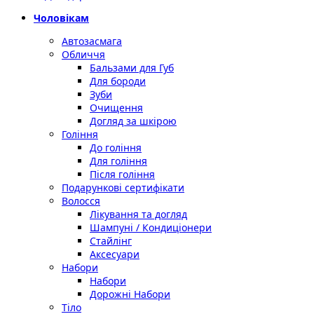
Чоловікам
Автозасмага
Обличчя
Бальзами для Губ
Для бороди
Зуби
Очищення
Догляд за шкірою
Гоління
До гоління
Для гоління
Після гоління
Подарункові сертифікати
Волосся
Лікування та догляд
Шампуні / Кондиціонери
Стайлінг
Аксесуари
Набори
Набори
Дорожні Набори
Тіло