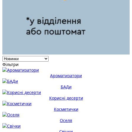
Фільтри
Ароматизатори
БАДи
Корисні десерти
Косметички
Оселя
Свічки