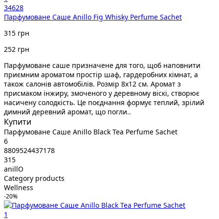
34628
Парфумоване Cаше Anillo Fig Whisky Perfume Sachet
315 грн
252 грн
Парфумоване саше призначене для того, щоб наповнити
приємним ароматом простір шаф, гардеробних кімнат, а
також салонів автомобілів. Розмір 8х12 см. Аромат з
присмаком інжиру, змоченого у деревному віскі, створює
насичену солодкість. Це поєднання формує теплий, зрілий
димний деревний аромат, що погли..
Купити
Парфумоване Cаше Anillo Black Tea Perfume Sachet
6
8809524437178
315
anillO
Category products
Wellness
-20%
1