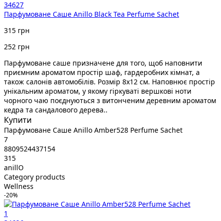
34627
Парфумоване Cаше Anillo Black Tea Perfume Sachet
315 грн
252 грн
Парфумоване саше призначене для того, щоб наповнити
приємним ароматом простір шаф, гардеробних кімнат, а
також салонів автомобілів. Розмір 8х12 см. Наповнює простір
унікальним ароматом, у якому гіркуваті вершкові ноти
чорного чаю поєднуються з витонченим деревним ароматом
кедра та сандалового дерева..
Купити
Парфумоване Cаше Anillo Amber528 Perfume Sachet
7
8809524437154
315
anillO
Category products
Wellness
-20%
1