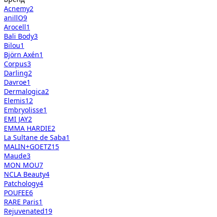
Acnemy
2
anillO
9
Arocell
1
Bali Body
3
Bilou
1
Björn Axén
1
Corpus
3
Darling
2
Davroe
1
Dermalogica
2
Elemis
12
Embryolisse
1
EMI JAY
2
EMMA HARDIE
2
La Sultane de Saba
1
MALIN+GOETZ
15
Maude
3
MON MOU
7
NCLA Beauty
4
Patchology
4
POUFEE
6
RARE Paris
1
Rejuvenated
19