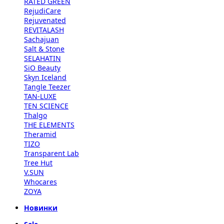
RATED GREEN
RejudiCare
Rejuvenated
REVITALASH
Sachajuan
Salt & Stone
SELAHATIN
SiO Beauty
Skyn Iceland
Tangle Teezer
TAN-LUXE
TEN SCIENCE
Thalgo
THE ELEMENTS
Theramid
TIZO
Transparent Lab
Tree Hut
V.SUN
Whocares
ZOYA
Новинки