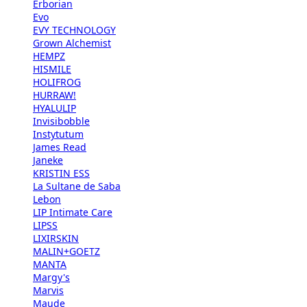
Erborian
Evo
EVY TECHNOLOGY
Grown Alchemist
HEMPZ
HISMILE
HOLIFROG
HURRAW!
HYALULIP
Invisibobble
Instytutum
James Read
Janeke
KRISTIN ESS
La Sultane de Saba
Lebon
LIP Intimate Care
LIPSS
LIXIRSKIN
MALIN+GOETZ
MANTA
Margy's
Marvis
Maude