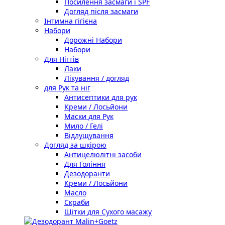
Посилення засмаги і SPF
Догляд після засмаги
Інтимна гігієна
Набори
Дорожні Набори
Набори
Для Нігтів
Лаки
Лікування / догляд
для Рук та ніг
Антисептики для рук
Креми / Лосьйони
Маски для Рук
Мило / Гелі
Відлущування
Догляд за шкірою
Антицелюлітні засоби
Для Гоління
Дезодоранти
Креми / Лосьйони
Масло
Скраби
Щітки для Сухого масажу