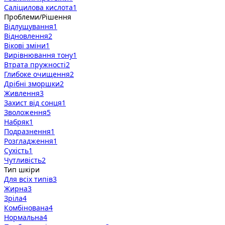
Саліцилова кислота
1
Проблеми/Рішення
Відлущування
1
Відновлення
2
Вікові зміни
1
Вирівнювання тону
1
Втрата пружності
2
Глибоке очищення
2
Дрібні зморшки
2
Живлення
3
Захист від сонця
1
Зволоження
5
Набряк
1
Подразнення
1
Розгладження
1
Сухість
1
Чутливість
2
Тип шкіри
Для всіх типів
3
Жирна
3
Зріла
4
Комбінована
4
Нормальна
4