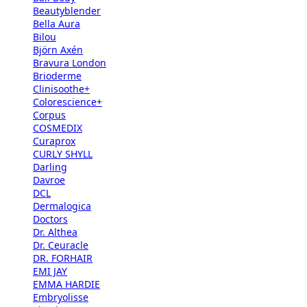
Beautyblender
Bella Aura
Bilou
Björn Axén
Bravura London
Brioderme
Clinisoothe+
Colorescience+
Corpus
COSMEDIX
Curaprox
CURLY SHYLL
Darling
Davroe
DCL
Dermalogica
Doctors
Dr. Althea
Dr. Ceuracle
DR. FORHAIR
EMI JAY
EMMA HARDIE
Embryolisse