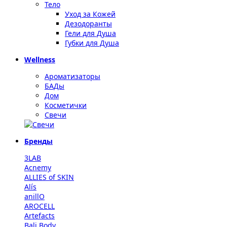
Тело
Уход за Кожей
Дезодоранты
Гели для Душа
Губки для Душа
Wellness
Ароматизаторы
БАДы
Дом
Косметички
Свечи
Бренды
3LAB
Acnemy
ALLIES of SKIN
Alís
anillO
AROCELL
Artefacts
Bali Body