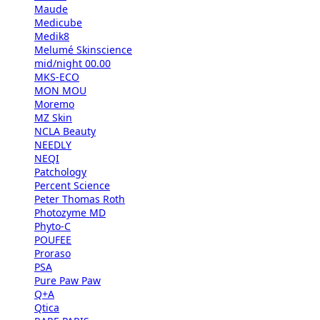
Maude
Medicube
Medik8
Melumé Skinscience
mid/night 00.00
MKS-ECO
MON MOU
Moremo
MZ Skin
NCLA Beauty
NEEDLY
NEQI
Patchology
Percent Science
Peter Thomas Roth
Photozyme MD
Phyto-C
POUFEE
Proraso
PSA
Pure Paw Paw
Q+A
Qtica