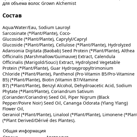
для объема волос Grown Alchemist
Состав
Aqua/Water/Eau, Sodium Lauroyl
Sarcosinate (*Plant/Plante), Coco-
Glucoside (*Plant/Plante), Caprylyl/Capryl
Glucoside (*Plant/Plante), Cellulose (*Plant/Plante), Hydrolyzed
Adansonia Digitata (Baobab) Seed Protein (*Plant/Plante), Althea
Officinalis (Marshmallow/Guimauve) Extract, Calendula
Officinalis (Marigold/Souci) Extract, Hydrolyzed Vegetable
Protein (*Plant/Plante), Guar Hydroxypropyltrimonium
Chloride (*Plant/Plante), Panthenol (Pro-Vitamin B5/Pro-Vitamine
B5) (*Plant/Plante), Biotin (Vitamin B7/Vitamine
B7) (*Plant/Plante), Benzyl Alcohol, Dehydroacetic Acid, Sodium
Phytate (*Plant/Plante), Coriandrum Sativum
(Coriander/Coriandre) Seed Oil, Piper Nigrum (Black
Pepper/Poivre Noir) Seed Oil, Cananga Odorata (Ylang Ylang)
Flower Oil,
Geraniol (*Plant/Plante), Linalool (*Plant/Plante), Limonene (*Plant
(*Plant Derived/Dérivé des Plantes).
Общая информация