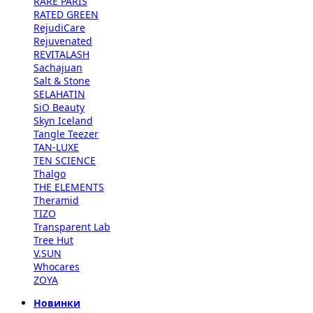
RARE PARIS
RATED GREEN
RejudiCare
Rejuvenated
REVITALASH
Sachajuan
Salt & Stone
SELAHATIN
SiO Beauty
Skyn Iceland
Tangle Teezer
TAN-LUXE
TEN SCIENCE
Thalgo
THE ELEMENTS
Theramid
TIZO
Transparent Lab
Tree Hut
V.SUN
Whocares
ZOYA
Новинки