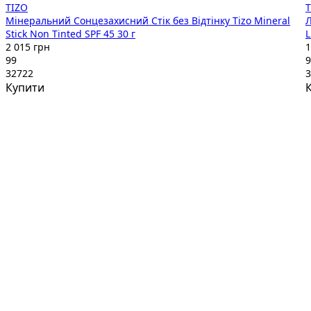
TIZO
T
Мінеральний Сонцезахисний Стік без Відтінку Tizo Mineral
Л
Stick Non Tinted SPF 45 30 г
L
2 015 грн
1
99
9
32722
3
Купити