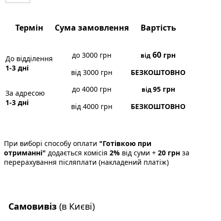
Термін
Сума замовлення
Вартість
60
до 3000 грн
грн
від
До відділення
1-3 дні
від 3000 грн
БЕЗКОШТОВНО
до 4000 грн
95
грн
від
За адресою
1-3 дні
від 4000 грн
БЕЗКОШТОВНО
При виборі способу оплати
"Готівкою при
отриманні"
додається комісія
2%
від суми +
20 грн
за
перерахування післяплати (накладений платіж)
Самовивіз
(в Києві)