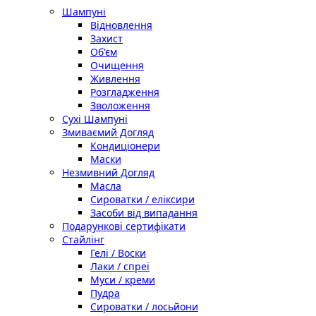
Шампуні
Відновлення
Захист
Об'єм
Очищення
Живлення
Розгладження
Зволоження
Сухі Шампуні
Змиваємий Догляд
Кондиціонери
Маски
Незмивний Догляд
Масла
Сироватки / еліксири
Засоби від випадання
Подарункові сертифікати
Стайлінг
Гелі / Воски
Лаки / спреї
Муси / креми
Пудра
Сироватки / лосьйони