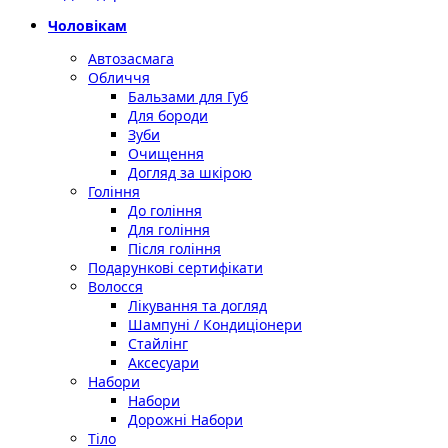
Чоловікам
Автозасмага
Обличчя
Бальзами для Губ
Для бороди
Зуби
Очищення
Догляд за шкірою
Гоління
До гоління
Для гоління
Після гоління
Подарункові сертифікати
Волосся
Лікування та догляд
Шампуні / Кондиціонери
Стайлінг
Аксесуари
Набори
Набори
Дорожні Набори
Тіло