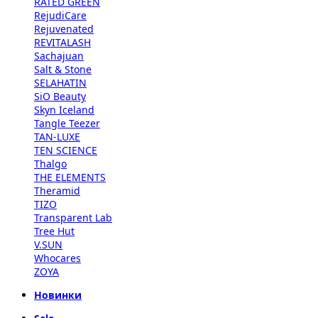
RATED GREEN
RejudiCare
Rejuvenated
REVITALASH
Sachajuan
Salt & Stone
SELAHATIN
SiO Beauty
Skyn Iceland
Tangle Teezer
TAN-LUXE
TEN SCIENCE
Thalgo
THE ELEMENTS
Theramid
TIZO
Transparent Lab
Tree Hut
V.SUN
Whocares
ZOYA
Новинки