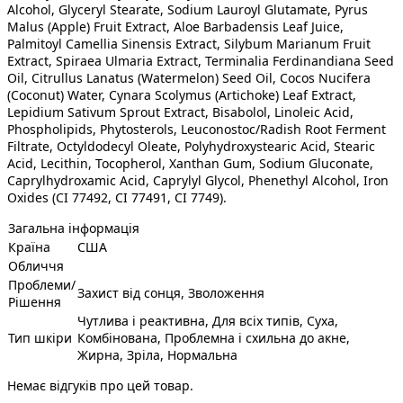
Alcohol, Glyceryl Stearate, Sodium Lauroyl Glutamate, Pyrus
Malus (Apple) Fruit Extract, Aloe Barbadensis Leaf Juice,
Palmitoyl Camellia Sinensis Extract, Silybum Marianum Fruit
Extract, Spiraea Ulmaria Extract, Terminalia Ferdinandiana Seed
Oil, Citrullus Lanatus (Watermelon) Seed Oil, Cocos Nucifera
(Coconut) Water, Cynara Scolymus (Artichoke) Leaf Extract,
Lepidium Sativum Sprout Extract, Bisabolol, Linoleic Acid,
Phospholipids, Phytosterols, Leuconostoc/Radish Root Ferment
Filtrate, Octyldodecyl Oleate, Polyhydroxystearic Acid, Stearic
Acid, Lecithin, Tocopherol, Xanthan Gum, Sodium Gluconate,
Caprylhydroxamic Acid, Caprylyl Glycol, Phenethyl Alcohol, Iron
Oxides (CI 77492, CI 77491, CI 7749).
Загальна інформація
Країна
США
Обличчя
Проблеми/
Захист від сонця, Зволоження
Рішення
Чутлива і реактивна, Для всіх типів, Суха,
Тип шкіри
Комбінована, Проблемна і схильна до акне,
Жирна, Зріла, Нормальна
Немає відгуків про цей товар.