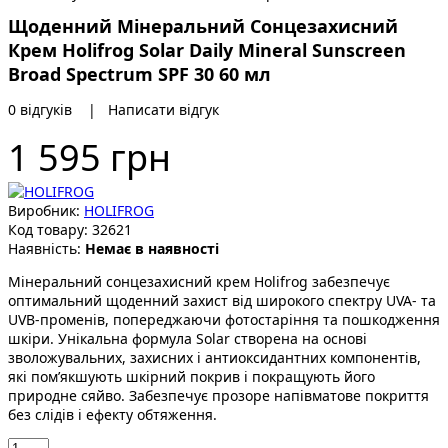
Щоденний Мінеральний Сонцезахисний
Крем Holifrog Solar Daily Mineral Sunscreen
Broad Spectrum SPF 30 60 мл
0 відгуків
|
Написати відгук
1 595 грн
Виробник:
HOLIFROG
Код товару:
32621
Наявність:
Немає в наявності
Мінеральний сонцезахисний крем Holifrog забезпечує
оптимальний щоденний захист від широкого спектру UVA- та
UVB-променів, попереджаючи фотостаріння та пошкодження
шкіри. Унікальна формула Solar створена на основі
зволожувальних, захисних і антиоксидантних компонентів,
які пом’якшують шкірний покрив і покращують його
природне сяйво. Забезпечує прозоре напівматове покриття
без слідів і ефекту обтяження.