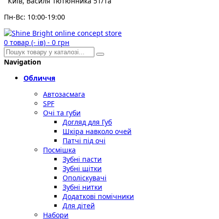
Київ, Василя Тютюнника 51/1а
Пн-Вс: 10:00-19:00
0
товар (- ів)
-
0 грн
Navigation
Обличчя
Автозасмага
SPF
Очі та губи
Догляд для Губ
Шкіра навколо очей
Патчі під очі
Посмішка
Зубні пасти
Зубні щітки
Ополіскувачі
Зубні нитки
Додаткові помічники
Для дітей
Набори