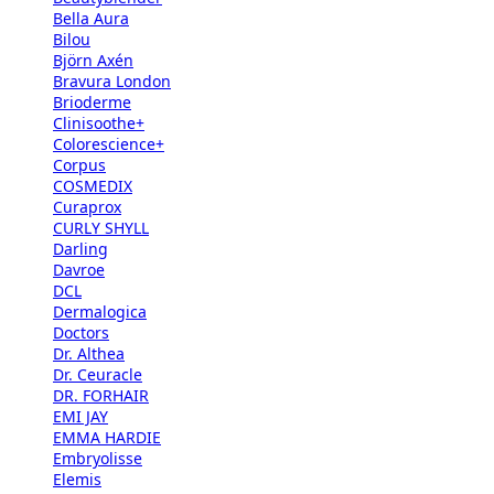
Bella Aura
Bilou
Björn Axén
Bravura London
Brioderme
Clinisoothe+
Colorescience+
Corpus
COSMEDIX
Curaprox
CURLY SHYLL
Darling
Davroe
DCL
Dermalogica
Doctors
Dr. Althea
Dr. Ceuracle
DR. FORHAIR
EMI JAY
EMMA HARDIE
Embryolisse
Elemis