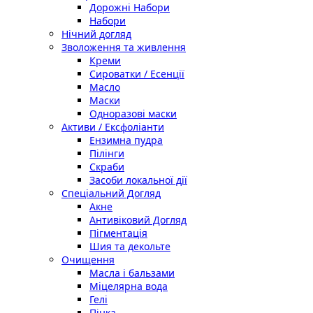
Дорожні Набори
Набори
Нічний догляд
Зволоження та живлення
Креми
Сироватки / Есенції
Масло
Маски
Одноразові маски
Активи / Ексфоліанти
Ензимна пудра
Пілінги
Скраби
Засоби локальної дії
Спеціальний Догляд
Акне
Антивіковий Догляд
Пігментація
Шия та декольте
Очищення
Масла і бальзами
Міцелярна вода
Гелі
Пінка