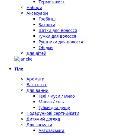
Термозахист
Набори
Аксесуари
Гребінці
Заколки
Щітки для волосся
Гумки для волосся
Рушники для волосся
Обідки
Для дітей
Тіло
Аромати
Вагітність
Для ванни
Гелі / муси / мило
Масла / сіль
Губки для душу
Подарункові сертифікати
Дитячий догляд
Для засмаги
Автозасмага