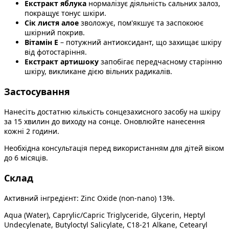
Екстракт яблука
нормалізує діяльність сальних залоз,
покращує тонус шкіри.
Сік листя алое
зволожує, пом'якшує та заспокоює
шкірний покрив.
Вітамін Е
– потужний антиоксидант, що захищає шкіру
від фотостаріння.
Екстракт артишоку
запобігає передчасному старінню
шкіру, викликане дією вільних радикалів.
Застосування
Нанесіть достатню кількість сонцезахисного засобу на шкіру
за 15 хвилин до виходу на сонце. Оновлюйте нанесення
кожні 2 години.
Необхідна консультація перед використанням для дітей віком
до 6 місяців.
Склад
Активний інгредієнт: Zinc Oxide (non-nano) 13%.
Aqua (Water), Caprylic/Capric Triglyceride, Glycerin, Heptyl
Undecylenate, Butyloctyl Salicylate, C18-21 Alkane, Cetearyl