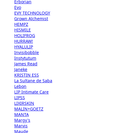
Erborian
Evo
EVY TECHNOLOGY
Grown Alchemist
HEMPZ
HISMILE
HOLIFROG
HURRAW!
HYALULIP
Invisibobble
Instytutum
James Read
Janeke
KRISTIN ESS
La Sultane de Saba
Lebon
LIP Intimate Care
LIPSS
LIXIRSKIN
MALIN+GOETZ
MANTA
Margy's
Marvis
Maude