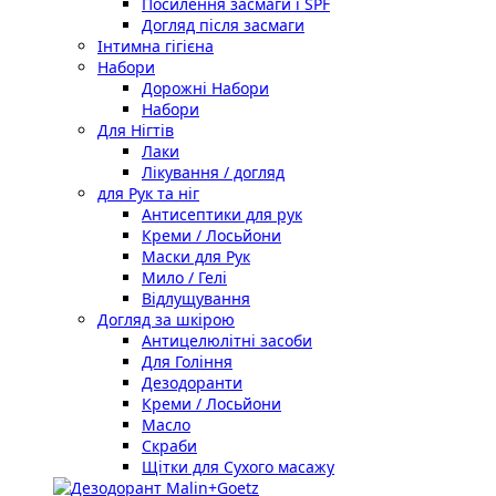
Посилення засмаги і SPF
Догляд після засмаги
Інтимна гігієна
Набори
Дорожні Набори
Набори
Для Нігтів
Лаки
Лікування / догляд
для Рук та ніг
Антисептики для рук
Креми / Лосьйони
Маски для Рук
Мило / Гелі
Відлущування
Догляд за шкірою
Антицелюлітні засоби
Для Гоління
Дезодоранти
Креми / Лосьйони
Масло
Скраби
Щітки для Сухого масажу