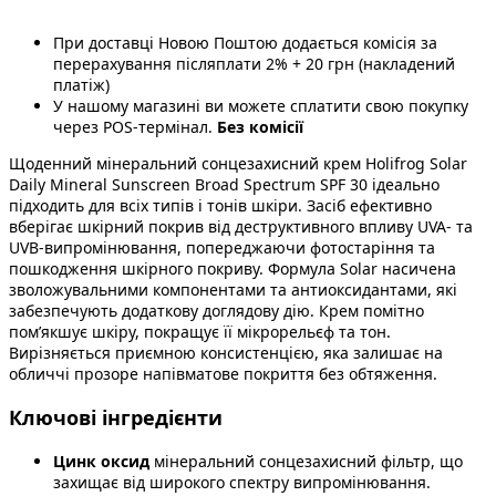
При доставці Новою Поштою додається комісія за
перерахування післяплати 2% + 20 грн (накладений
платіж)
У нашому магазині ви можете сплатити свою покупку
через POS-термінал.
Без комісії
Щоденний мінеральний сонцезахисний крем Holifrog Solar
Daily Mineral Sunscreen Broad Spectrum SPF 30 ідеально
підходить для всіх типів і тонів шкіри. Засіб ефективно
вберігає шкірний покрив від деструктивного впливу UVA- та
UVB-випромінювання, попереджаючи фотостаріння та
пошкодження шкірного покриву. Формула Solar насичена
зволожувальними компонентами та антиоксидантами, які
забезпечують додаткову доглядову дію. Крем помітно
пом’якшує шкіру, покращує її мікрорельєф та тон.
Вирізняється приємною консистенцією, яка залишає на
обличчі прозоре напівматове покриття без обтяження.
Ключові інгредієнти
Цинк оксид
мінеральний сонцезахисний фільтр, що
захищає від широкого спектру випромінювання.