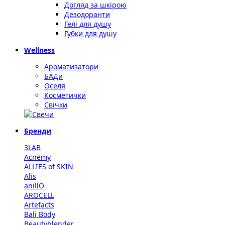
Догляд за шкірою
Дезодоранти
Гелі для душу
Губки для душу
Wellness
Ароматизатори
БАДи
Оселя
Косметички
Свічки
Бренди
3LAB
Acnemy
ALLIES of SKIN
Alís
anillO
AROCELL
Artefacts
Bali Body
Beautyblender