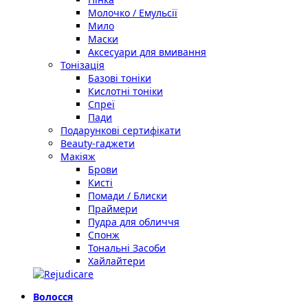
Молочко / Емульсії
Мило
Маски
Аксесуари для вмивання
Тонізація
Базові тоніки
Кислотні тоніки
Спреї
Пади
Подарункові сертифікати
Beauty-гаджети
Макіяж
Брови
Кисті
Помади / Блиски
Праймери
Пудра для обличчя
Спонж
Тональні Засоби
Хайлайтери
Волосся