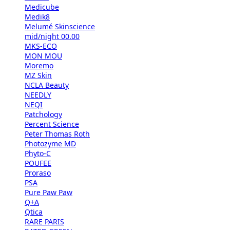
Medicube
Medik8
Melumé Skinscience
mid/night 00.00
MKS-ECO
MON MOU
Moremo
MZ Skin
NCLA Beauty
NEEDLY
NEQI
Patchology
Percent Science
Peter Thomas Roth
Photozyme MD
Phyto-C
POUFEE
Proraso
PSA
Pure Paw Paw
Q+A
Qtica
RARE PARIS