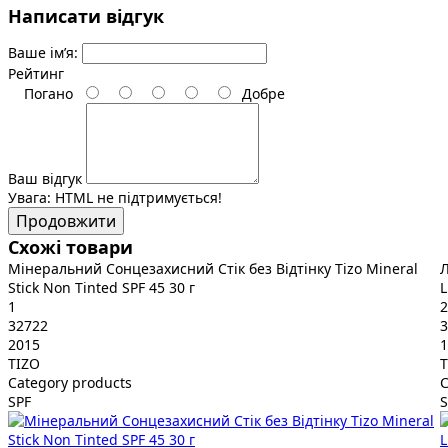
Написати відгук
Ваше ім’я:
Рейтинг
Погано
Добре
Ваш відгук
Увага:
HTML не підтримується!
Продовжити
Схожі товари
Мінеральний Сонцезахисний Стік без Відтінку Tizo Mineral
Л
Stick Non Tinted SPF 45 30 г
L
1
2
32722
3
2015
1
TIZO
T
Category products
C
SPF
S