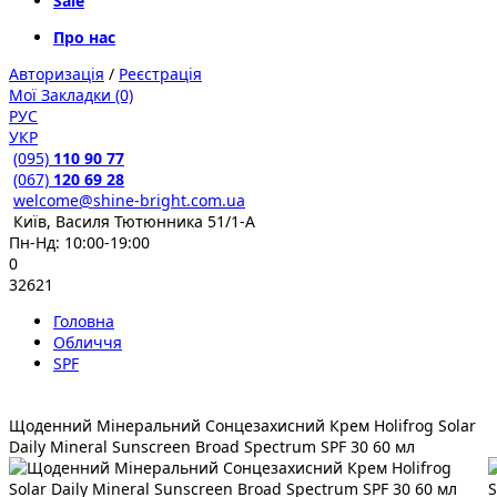
Sale
Про нас
Авторизація
/
Реєстрація
Мої Закладки (0)
РУС
УКР
(095)
110 90 77
(067)
120 69 28
welcome@shine-bright.com.ua
Київ, Василя Тютюнника 51/1-А
Пн-Нд: 10:00-19:00
0
32621
Головна
Обличчя
SPF
Щоденний Мінеральний Сонцезахисний Крем Holifrog Solar
Daily Mineral Sunscreen Broad Spectrum SPF 30 60 мл