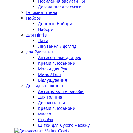
Посилення засмаги і SPF
Догляд після засмаги
Інтимна гігієна
Набори
Дорожні Набори
Набори
Для Нігтів
Лаки
Лікування / догляд
для Рук та ніг
Антисептики для рук
Креми / Лосьйони
Маски для Рук
Мило / Гелі
Відлущування
Догляд за шкірою
Антицелюлітні засоби
Для Гоління
Дезодоранти
Креми / Лосьйони
Масло
Скраби
Щітки для Сухого масажу