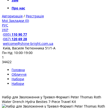
Sale
Про нас
Авторизація
/
Реєстрація
Мої Закладки (0)
РУС
УКР
(095)
110 90 77
(067)
120 69 28
welcome@shine-bright.com.ua
Київ, Василя Тютюнника 51/1-А
Пн-Нд: 10:00-19:00
1
34422
Головна
Обличчя
Набори
Набори
Набір для Зволоження у Тревел-Форматі Peter Thomas Roth
Water Drench Hydra Besties 7-Piece Travel Kit