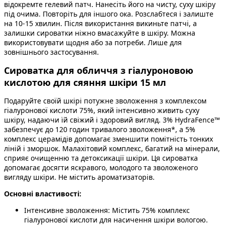
відокремте гелевий патч. Нанесіть його на чисту, суху шкіру
під очима. Повторіть для іншого ока. Розслабтеся і залиште
на 10-15 хвилин. Після використання викиньте патчі, а
залишки сироватки ніжно вмасажуйте в шкіру. Можна
використовувати щодня або за потреби. Лише для
зовнішнього застосування.
Сироватка для обличчя з гіалуроновою
кислотою для сяяння шкіри 15 мл
Подаруйте своїй шкірі потужне зволоження з комплексом
гіалуронової кислоти 75%, який інтенсивно живить суху
шкіру, надаючи їй свіжий і здоровий вигляд. 3% HydraFence™
забезпечує до 120 годин тривалого зволоження*, а 5%
комплекс церамідів допомагає зменшити помітність тонких
ліній і зморшок. Малахітовий комплекс, багатий на мінерали,
сприяє очищенню та детоксикації шкіри. Ця сироватка
допомагає досягти яскравого, молодого та зволоженого
вигляду шкіри. Не містить ароматизаторів.
Основні властивості:
Інтенсивне зволоження: Містить 75% комплекс
гіалуронової кислоти для насичення шкіри вологою.