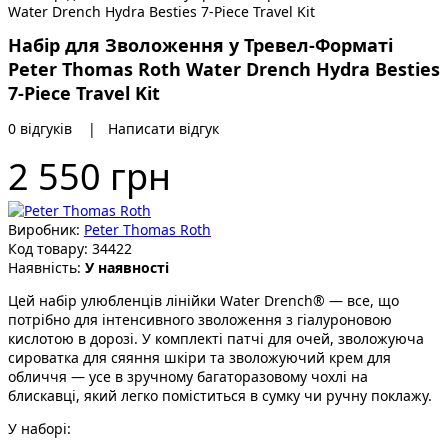
Набір для Зволоження у Тревел-Форматі
Peter Thomas Roth Water Drench Hydra Besties
7-Piece Travel Kit
0 відгуків
|
Написати відгук
2 550 грн
Виробник:
Peter Thomas Roth
Код товару:
34422
Наявність:
У наявності
Цей набір улюбленців лінійки Water Drench® — все, що
потрібно для інтенсивного зволоження з гіалуроновою
кислотою в дорозі. У комплекті патчі для очей, зволожуюча
сироватка для сяяння шкіри та зволожуючий крем для
обличчя — усе в зручному багаторазовому чохлі на
блискавці, який легко поміститься в сумку чи ручну поклажу.
У наборі: