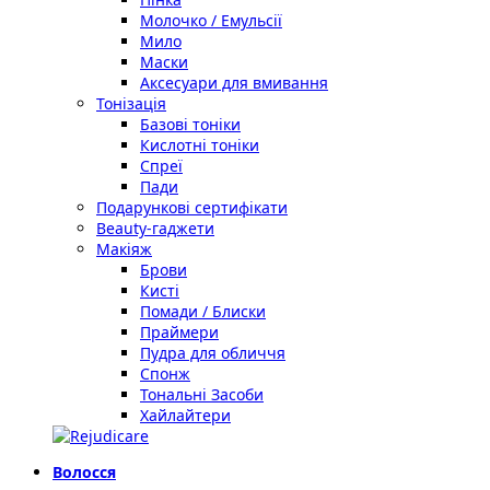
Молочко / Емульсії
Мило
Маски
Аксесуари для вмивання
Тонізація
Базові тоніки
Кислотні тоніки
Спреї
Пади
Подарункові сертифікати
Beauty-гаджети
Макіяж
Брови
Кисті
Помади / Блиски
Праймери
Пудра для обличчя
Спонж
Тональні Засоби
Хайлайтери
Волосся