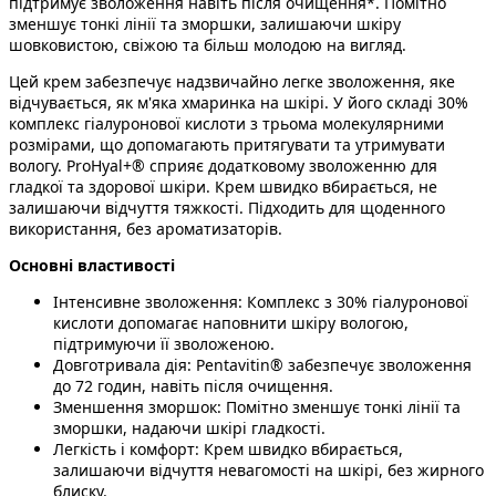
підтримує зволоження навіть після очищення*. Помітно
зменшує тонкі лінії та зморшки, залишаючи шкіру
шовковистою, свіжою та більш молодою на вигляд.
Цей крем забезпечує надзвичайно легке зволоження, яке
відчувається, як м'яка хмаринка на шкірі. У його складі 30%
комплекс гіалуронової кислоти з трьома молекулярними
розмірами, що допомагають притягувати та утримувати
вологу. ProHyal+® сприяє додатковому зволоженню для
гладкої та здорової шкіри. Крем швидко вбирається, не
залишаючи відчуття тяжкості. Підходить для щоденного
використання, без ароматизаторів.
Основні властивості
Інтенсивне зволоження: Комплекс з 30% гіалуронової
кислоти допомагає наповнити шкіру вологою,
підтримуючи її зволоженою.
Довготривала дія: Pentavitin® забезпечує зволоження
до 72 годин, навіть після очищення.
Зменшення зморшок: Помітно зменшує тонкі лінії та
зморшки, надаючи шкірі гладкості.
Легкість і комфорт: Крем швидко вбирається,
залишаючи відчуття невагомості на шкірі, без жирного
блиску.