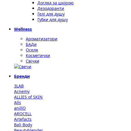
Догляд за шкірою
Дезодоранти
Гелі для душу
Губки для душу
Wellness
Ароматизатори
БАДи
Оселя
Косметички
Свічки
Бренди
3LAB
Acnemy
ALLIES of SKIN
Alís
anillO
AROCELL
Artefacts
Bali Body
Beautyblender