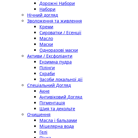
Дорожні Набори
Набори
Нічний догляд
Зволоження та живлення
Креми
Сироватки / Есенції
Масло
Маски
Одноразові маски
Активи / Ексфоліанти
Ензимна пудра
Пілінги
Скраби
Засоби локальної дії
Спеціальний Догляд
Акне
Антивіковий Догляд
Пігментація
Шия та декольте
Очищення
Масла і бальзами
Міцелярна вода
Гелі
Пінка