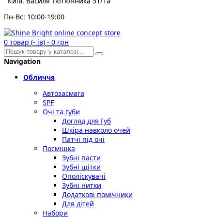
Київ, Василя Тютюнника 51/1а
Пн-Вс: 10:00-19:00
0
товар (- ів)
-
0 грн
Navigation
Обличчя
Автозасмага
SPF
Очі та губи
Догляд для Губ
Шкіра навколо очей
Патчі під очі
Посмішка
Зубні пасти
Зубні щітки
Ополіскувачі
Зубні нитки
Додаткові помічники
Для дітей
Набори