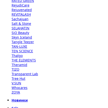
RATED GREEN
RejudiCare
Rejuvenated
REVITALASH
Sachajuan
Salt & Stone
SELAHATIN
SiO Beauty
Skyn Iceland
Tangle Teezer
TAN-LUXE
TEN SCIENCE
Thalgo
THE ELEMENTS
Theramid
TIZO
Transparent Lab
Tree Hut
V.SUN
Whocares
ZOYA
Новинки