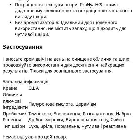
Покращення текстури шкіри: ProHyal+® сприяє
додатковому зволоженню та покращенню загального
вигляду шкіри.
Без ароматизаторів: Ідеальний для щоденного
використання, не містить запаху, що підходить для
чутливої шкіри.
Застосування
Наносьте крем двічі на день на очищене обличчя та шию,
продовжуйте використання для досягнення найкращих
результатів. Тільки для зовнішнього застосування.
Загальна інформація
Країна
США
Обличчя
Ключові
Гіалуронова кислота, Цераміди
інгредієнти
Проблеми/
Темні кола, Зволоження, Розгладження, Набряк,
Рішення
Дрібні зморшки, Вирівнювання тону, Сяйво
Тип шкіри
Суха, Зріла, Нормальна, Чутлива і реактивна
Немає відгуків про цей товар.