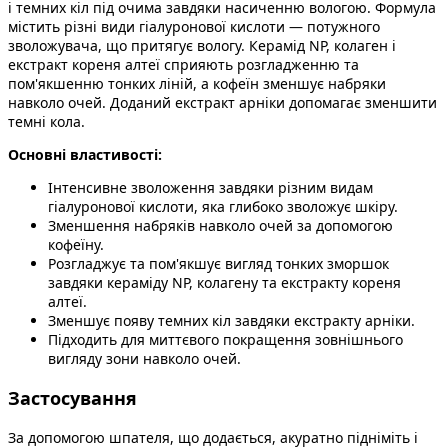
і темних кіл під очима завдяки насиченню вологою. Формула
містить різні види гіалуронової кислоти — потужного
зволожувача, що притягує вологу. Керамід NP, колаген і
екстракт кореня алтеї сприяють розгладженню та
пом'якшенню тонких ліній, а кофеїн зменшує набряки
навколо очей. Доданий екстракт арніки допомагає зменшити
темні кола.
Основні властивості:
Інтенсивне зволоження завдяки різним видам
гіалуронової кислоти, яка глибоко зволожує шкіру.
Зменшення набряків навколо очей за допомогою
кофеїну.
Розгладжує та пом'якшує вигляд тонких зморшок
завдяки кераміду NP, колагену та екстракту кореня
алтеї.
Зменшує появу темних кіл завдяки екстракту арніки.
Підходить для миттєвого покращення зовнішнього
вигляду зони навколо очей.
Застосування
За допомогою шпателя, що додається, акуратно підніміть і