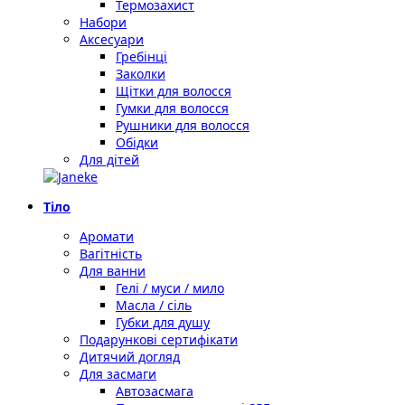
Термозахист
Набори
Аксесуари
Гребінці
Заколки
Щітки для волосся
Гумки для волосся
Рушники для волосся
Обідки
Для дітей
Тіло
Аромати
Вагітність
Для ванни
Гелі / муси / мило
Масла / сіль
Губки для душу
Подарункові сертифікати
Дитячий догляд
Для засмаги
Автозасмага