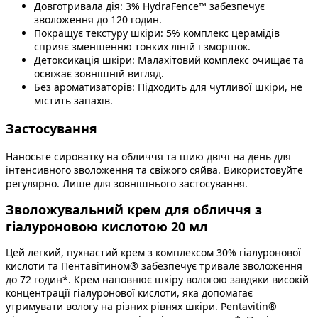
Довготривала дія: 3% HydraFence™ забезпечує
зволоження до 120 годин.
Покращує текстуру шкіри: 5% комплекс церамідів
сприяє зменшенню тонких ліній і зморшок.
Детоксикація шкіри: Малахітовий комплекс очищає та
освіжає зовнішній вигляд.
Без ароматизаторів: Підходить для чутливої шкіри, не
містить запахів.
Застосування
Наносьте сироватку на обличчя та шию двічі на день для
інтенсивного зволоження та свіжого сяйва. Використовуйте
регулярно. Лише для зовнішнього застосування.
Зволожувальний крем для обличчя з
гіалуроновою кислотою 20 мл
Цей легкий, пухнастий крем з комплексом 30% гіалуронової
кислоти та Пентавітином® забезпечує тривале зволоження
до 72 годин*. Крем наповнює шкіру вологою завдяки високій
концентрації гіалуронової кислоти, яка допомагає
утримувати вологу на різних рівнях шкіри. Pentavitin®