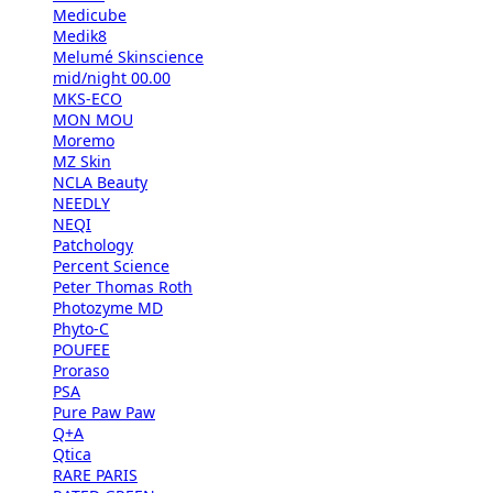
Medicube
Medik8
Melumé Skinscience
mid/night 00.00
MKS-ECO
MON MOU
Moremo
MZ Skin
NCLA Beauty
NEEDLY
NEQI
Patchology
Percent Science
Peter Thomas Roth
Photozyme MD
Phyto-C
POUFEE
Proraso
PSA
Pure Paw Paw
Q+A
Qtica
RARE PARIS