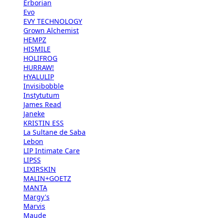
Erborian
Evo
EVY TECHNOLOGY
Grown Alchemist
HEMPZ
HISMILE
HOLIFROG
HURRAW!
HYALULIP
Invisibobble
Instytutum
James Read
Janeke
KRISTIN ESS
La Sultane de Saba
Lebon
LIP Intimate Care
LIPSS
LIXIRSKIN
MALIN+GOETZ
MANTA
Margy's
Marvis
Maude