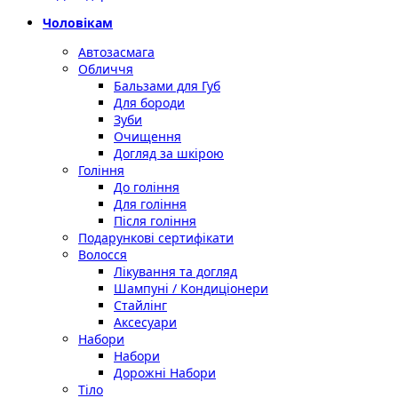
Чоловікам
Автозасмага
Обличчя
Бальзами для Губ
Для бороди
Зуби
Очищення
Догляд за шкірою
Гоління
До гоління
Для гоління
Після гоління
Подарункові сертифікати
Волосся
Лікування та догляд
Шампуні / Кондиціонери
Стайлінг
Аксесуари
Набори
Набори
Дорожні Набори
Тіло