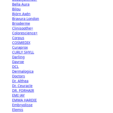
Bella Aura
Bilou
Björn Axén
Bravura London
Brioderme
Clinisoothe+
Colorescience+
Corpus
COSMEDIX
Curaprox
CURLY SHYLL
Darling
Davroe
DCL
Dermalogica
Doctors
Dr. Althea
Dr. Ceuracle
DR. FORHAIR
EMI JAY
EMMA HARDIE
Embryolisse
Elemis