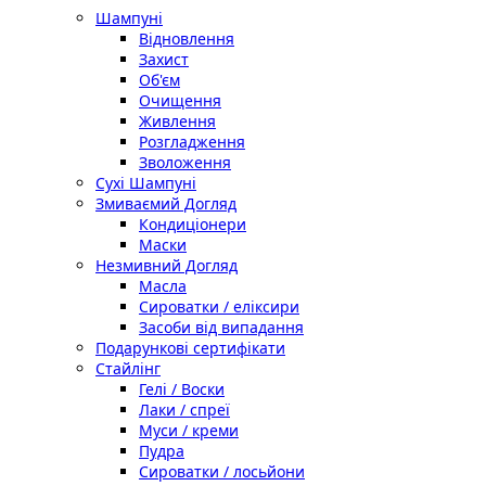
Шампуні
Відновлення
Захист
Об'єм
Очищення
Живлення
Розгладження
Зволоження
Сухі Шампуні
Змиваємий Догляд
Кондиціонери
Маски
Незмивний Догляд
Масла
Сироватки / еліксири
Засоби від випадання
Подарункові сертифікати
Стайлінг
Гелі / Воски
Лаки / спреї
Муси / креми
Пудра
Сироватки / лосьйони