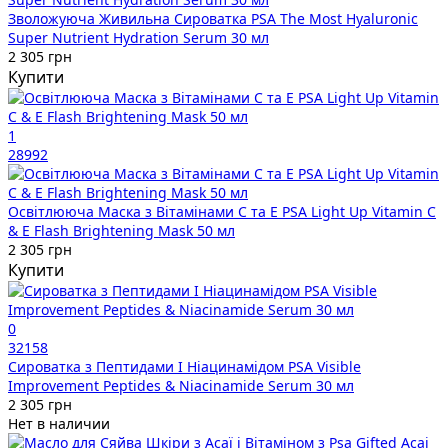
Зволожуюча Живильна Сироватка PSA The Most Hyaluronic
Super Nutrient Hydration Serum 30 мл
2 305 грн
Купити
1
28992
Освітлююча Маска з Вітамінами C та E PSA Light Up Vitamin C
& E Flash Brightening Mask 50 мл
2 305 грн
Купити
0
32158
Сироватка з Пептидами І Ніацинамідом PSA Visible
Improvement Peptides & Niacinamide Serum 30 мл
2 305 грн
Нет в наличии