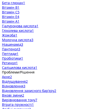
Бета-глюкан
1
Вітамін B
1
Вітамін C
5
Вітамін E
4
Вітамін А
1
Гіалуронова кислота
1
Гліколева кислота
1
Жожоба
1
Молочна кислота
3
Ніацинамід
3
Пантенол
3
Пептиди
1
Пробіотики
1
Ретинол
1
Саліцилова кислота
1
Проблеми/Рішення
Акне
2
Відлущування
2
Відновлення
3
Відновлення захисного бар'єру
2
Вікові зміни
2
Вирівнювання тону
7
Втрата пружності
1