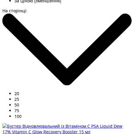
За Ціною (зменшення)
На сторінці:
20
25
50
75
100