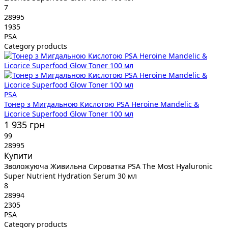
7
28995
1935
PSA
Category products
PSA
Тонер з Мигдальною Кислотою PSA Heroine Mandelic &
Licorice Superfood Glow Toner 100 мл
1 935 грн
99
28995
Купити
Зволожуюча Живильна Сироватка PSA The Most Hyaluronic
Super Nutrient Hydration Serum 30 мл
8
28994
2305
PSA
Category products