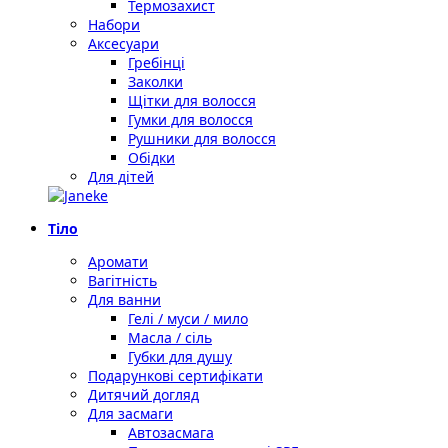
Термозахист
Набори
Аксесуари
Гребінці
Заколки
Щітки для волосся
Гумки для волосся
Рушники для волосся
Обідки
Для дітей
Тіло
Аромати
Вагітність
Для ванни
Гелі / муси / мило
Масла / сіль
Губки для душу
Подарункові сертифікати
Дитячий догляд
Для засмаги
Автозасмага