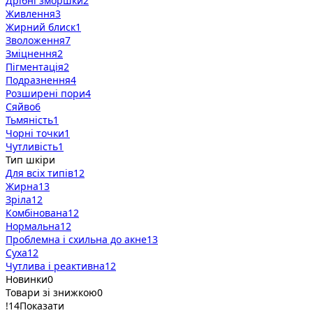
Дрібні зморшки
2
Живлення
3
Жирний блиск
1
Зволоження
7
Зміцнення
2
Пігментація
2
Подразнення
4
Розширені пори
4
Сяйво
6
Тьмяність
1
Чорні точки
1
Чутливість
1
Тип шкіри
Для всіх типів
12
Жирна
13
Зріла
12
Комбінована
12
Нормальна
12
Проблемна і схильна до акне
13
Суха
12
Чутлива і реактивна
12
Новинки
0
Товари зі знижкою
0
!
14
Показати