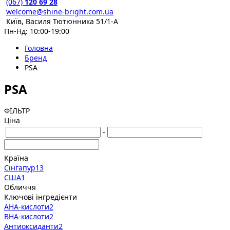
(067)
120 69 28
welcome@shine-bright.com.ua
Київ, Василя Тютюнника 51/1-А
Пн-Нд: 10:00-19:00
Головна
Бренд
PSA
PSA
ФІЛЬТР
Ціна
-
Країна
Сінгапур
13
США
1
Обличчя
Ключові інгредієнти
AHA-кислоти
2
BHA-кислоти
2
Антиоксиданти
2