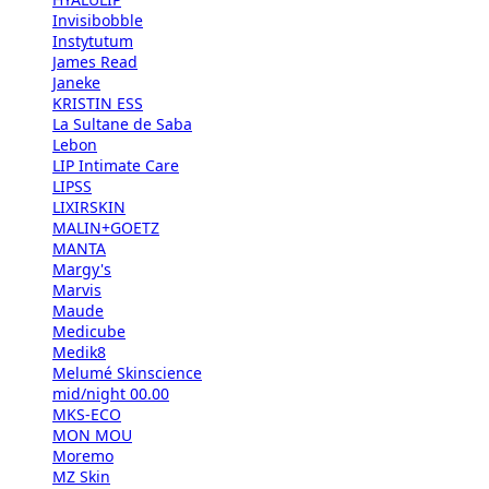
Invisibobble
Instytutum
James Read
Janeke
KRISTIN ESS
La Sultane de Saba
Lebon
LIP Intimate Care
LIPSS
LIXIRSKIN
MALIN+GOETZ
MANTA
Margy's
Marvis
Maude
Medicube
Medik8
Melumé Skinscience
mid/night 00.00
MKS-ECO
MON MOU
Moremo
MZ Skin