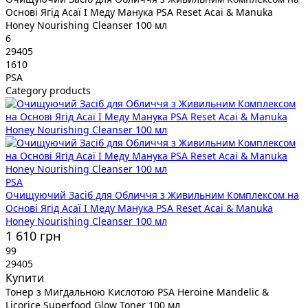
Основі Ягід Асаї І Меду Манука PSA Reset Acai & Manuka
Honey Nourishing Cleanser 100 мл
6
29405
1610
PSA
Category products
PSA
Очищуючий Засіб для Обличчя з Живильним Комплексом на
Основі Ягід Асаї І Меду Манука PSA Reset Acai & Manuka
Honey Nourishing Cleanser 100 мл
1 610 грн
99
29405
Купити
Тонер з Мигдальною Кислотою PSA Heroine Mandelic &
Licorice Superfood Glow Toner 100 мл