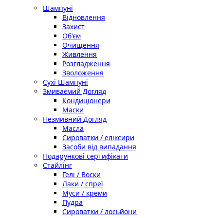
Шампуні
Відновлення
Захист
Об'єм
Очищення
Живлення
Розгладження
Зволоження
Сухі Шампуні
Змиваємий Догляд
Кондиціонери
Маски
Незмивний Догляд
Масла
Сироватки / еліксири
Засоби від випадання
Подарункові сертифікати
Стайлінг
Гелі / Воски
Лаки / спреї
Муси / креми
Пудра
Сироватки / лосьйони