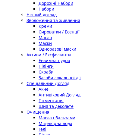
Дорожні Набори
Набори
Нічний догляд
Зволоження та живлення
Креми
Сироватки / Есенції
Масло
Маски
Одноразові маски
Активи / Ексфоліанти
Ензимна пудра
Пілінги
Скраби
Засоби локальної дії
Спеціальний Догляд
Акне
Антивіковий Догляд
Пігментація
Шия та декольте
Очищення
Масла і бальзами
Міцелярна вода
Гелі
Пінка