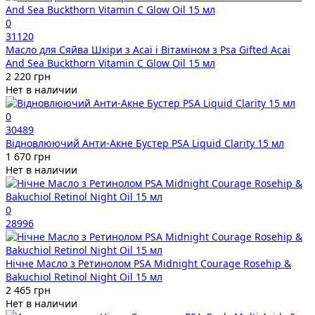
0
31120
Масло для Сяйва Шкіри з Асаї і Вітаміном з Psa Gifted Acai
And Sea Buckthorn Vitamin C Glow Oil 15 мл
2 220 грн
Нет в наличии
0
30489
Відновлюючий Анти-Акне Бустер PSA Liquid Clarity 15 мл
1 670 грн
Нет в наличии
0
28996
Нічне Масло з Ретинолом PSA Midnight Courage Rosehip &
Bakuchiol Retinol Night Oil 15 мл
2 465 грн
Нет в наличии