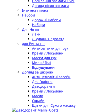
Посилення засмаги і SPF
Догляд після засмаги
Інтимна гігієна
Набори
Дорожні Набори
Набори
Для Нігтів
Лаки
Лікування / догляд
для Рук та ніг
Антисептики для рук
Креми / Лосьйони
Маски для Рук
Мило / Гелі
Відлущування
Догляд за шкірою
Антицелюлітні засоби
Для Гоління
Дезодоранти
Креми / Лосьйони
Масло
Скраби
Щітки для Сухого масажу