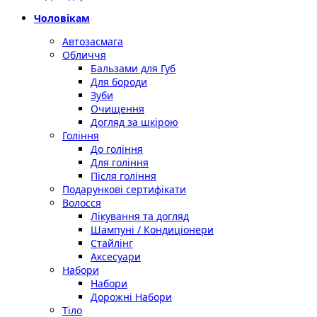
Чоловікам
Автозасмага
Обличчя
Бальзами для Губ
Для бороди
Зуби
Очищення
Догляд за шкірою
Гоління
До гоління
Для гоління
Після гоління
Подарункові сертифікати
Волосся
Лікування та догляд
Шампуні / Кондиціонери
Стайлінг
Аксесуари
Набори
Набори
Дорожні Набори
Тіло