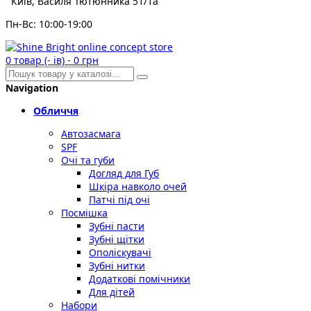
Київ, Василя Тютюнника 51/1а
Пн-Вс: 10:00-19:00
0
товар (- ів)
-
0 грн
Navigation
Обличчя
Автозасмага
SPF
Очі та губи
Догляд для Губ
Шкіра навколо очей
Патчі під очі
Посмішка
Зубні пасти
Зубні щітки
Ополіскувачі
Зубні нитки
Додаткові помічники
Для дітей
Набори