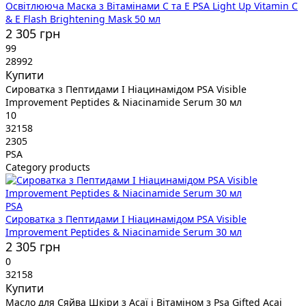
Освітлююча Маска з Вітамінами C та E PSA Light Up Vitamin C
& E Flash Brightening Mask 50 мл
2 305 грн
99
28992
Купити
Сироватка з Пептидами І Ніацинамідом PSA Visible
Improvement Peptides & Niacinamide Serum 30 мл
10
32158
2305
PSA
Category products
PSA
Сироватка з Пептидами І Ніацинамідом PSA Visible
Improvement Peptides & Niacinamide Serum 30 мл
2 305 грн
0
32158
Купити
Масло для Сяйва Шкіри з Асаї і Вітаміном з Psa Gifted Acai