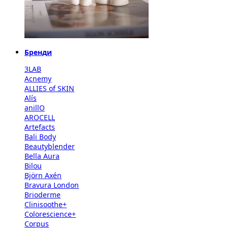
Бренди
3LAB
Acnemy
ALLIES of SKIN
Alís
anillO
AROCELL
Artefacts
Bali Body
Beautyblender
Bella Aura
Bilou
Björn Axén
Bravura London
Brioderme
Clinisoothe+
Colorescience+
Corpus