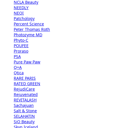
NCLA Beauty
NEEDLY
NEQI
Patchology
Percent Science
Peter Thomas Roth
Photozyme MD
Phyto-C
POUFEE
Proraso
PSA
Pure Paw Paw
Q+A
Qtica
RARE PARIS
RATED GREEN
RejudiCare
Rejuvenated
REVITALASH
Sachajuan
Salt & Stone
SELAHATIN
SiO Beauty
Skyn Iceland