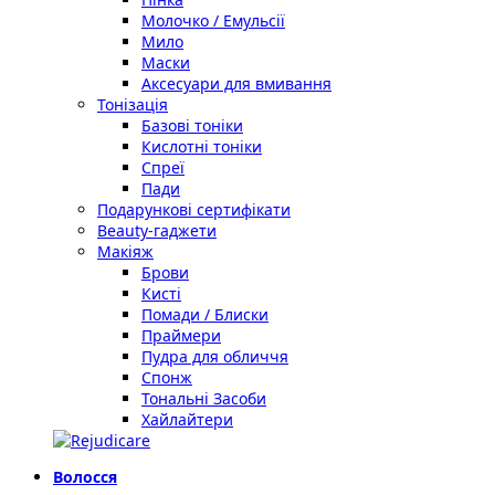
Молочко / Емульсії
Мило
Маски
Аксесуари для вмивання
Тонізація
Базові тоніки
Кислотні тоніки
Спреї
Пади
Подарункові сертифікати
Beauty-гаджети
Макіяж
Брови
Кисті
Помади / Блиски
Праймери
Пудра для обличчя
Спонж
Тональні Засоби
Хайлайтери
Волосся