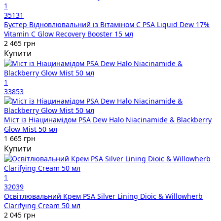
1
35131
Бустер Відновлювальний із Вітаміном C PSA Liquid Dew 17%
Vitamin C Glow Recovery Booster 15 мл
2 465 грн
Купити
1
33853
Міст із Ніацинамідом PSA Dew Halo Niacinamide & Blackberry
Glow Mist 50 мл
1 665 грн
Купити
1
32039
Освітлювальний Крем PSA Silver Lining Dioic & Willowherb
Clarifying Cream 50 мл
2 045 грн