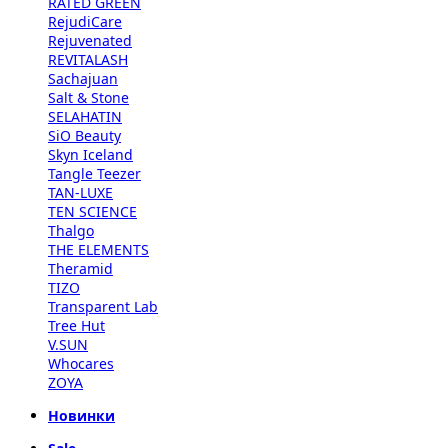
RATED GREEN
RejudiCare
Rejuvenated
REVITALASH
Sachajuan
Salt & Stone
SELAHATIN
SiO Beauty
Skyn Iceland
Tangle Teezer
TAN-LUXE
TEN SCIENCE
Thalgo
THE ELEMENTS
Theramid
TIZO
Transparent Lab
Tree Hut
V.SUN
Whocares
ZOYA
Новинки