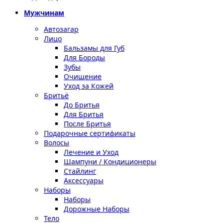
Мужчинам
Автозагар
Лицо
Бальзамы для Губ
Для Бороды
Зубы
Очищение
Уход за Кожей
Бритьё
До Бритья
Для Бритья
После Бритья
Подарочные сертификаты
Волосы
Лечение и Уход
Шампуни / Кондиционеры
Стайлинг
Аксессуары
Наборы
Наборы
Дорожные Наборы
Тело