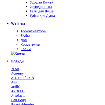
Уход за Кожей
Дезодоранты
Гели для Душа
Губки для Душа
Wellness
Ароматизаторы
БАДы
Дом
Косметички
Свечи
Бренды
3LAB
Acnemy
ALLIES of SKIN
Alís
anillO
AROCELL
Artefacts
Bali Body
Beautyblender