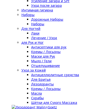
Усиление Загара и SPF
Уход после загара
Интимная гигиена
Наборы
Дорожные Наборы
Наборы
Для Ногтей
Лаки
Лечение / Уход
для Рук и Ног
Антисептики для рук
Кремы / Лосьоны
Маски для Рук
Мыло / Гели
Отшелушивание
Уход за Кожей
Антицеллюлитные средства
Для Бритья
Дезодоранты
Кремы / Лосьоны
Масла
Скрабы
Щётки для Сухого Массажа