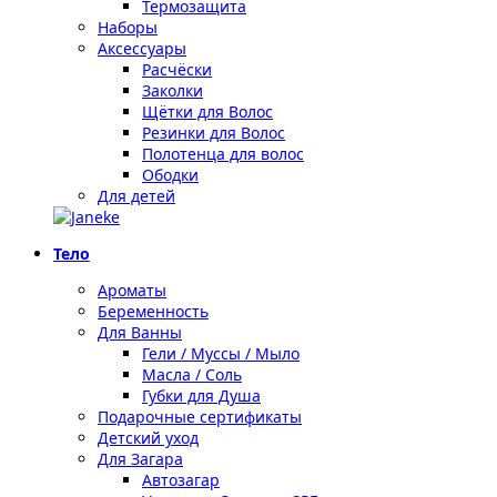
Термозащита
Наборы
Аксессуары
Расчёски
Заколки
Щётки для Волос
Резинки для Волос
Полотенца для волос
Ободки
Для детей
Тело
Ароматы
Беременность
Для Ванны
Гели / Муссы / Мыло
Масла / Соль
Губки для Душа
Подарочные сертификаты
Детский уход
Для Загара
Автозагар