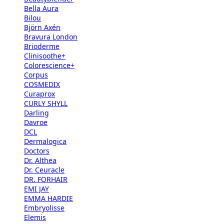
Bella Aura
Bilou
Björn Axén
Bravura London
Brioderme
Clinisoothe+
Colorescience+
Corpus
COSMEDIX
Curaprox
CURLY SHYLL
Darling
Davroe
DCL
Dermalogica
Doctors
Dr. Althea
Dr. Ceuracle
DR. FORHAIR
EMI JAY
EMMA HARDIE
Embryolisse
Elemis