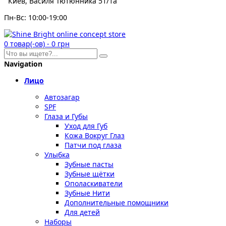
Киев, Василя Тютюнника 51/1а
Пн-Вс: 10:00-19:00
0
товар(-ов)
-
0 грн
Navigation
Лицо
Автозагар
SPF
Глаза и Губы
Уход для Губ
Кожа Вокруг Глаз
Патчи под глаза
Улыбка
Зубные пасты
Зубные щётки
Ополаскиватели
Зубные Нити
Дополнительные помощники
Для детей
Наборы