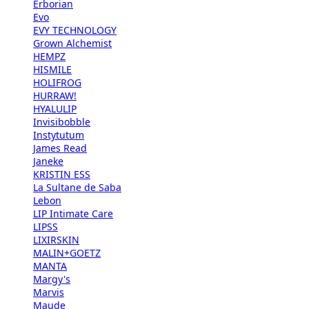
Erborian
Evo
EVY TECHNOLOGY
Grown Alchemist
HEMPZ
HISMILE
HOLIFROG
HURRAW!
HYALULIP
Invisibobble
Instytutum
James Read
Janeke
KRISTIN ESS
La Sultane de Saba
Lebon
LIP Intimate Care
LIPSS
LIXIRSKIN
MALIN+GOETZ
MANTA
Margy's
Marvis
Maude