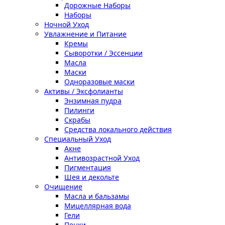
Дорожные Наборы
Наборы
Ночной Уход
Увлажнение и Питание
Кремы
Сыворотки / Эссенции
Масла
Маски
Одноразовые маски
Активы / Эксфолианты
Энзимная пудра
Пилинги
Скрабы
Средства локального действия
Специальный Уход
Акне
Антивозрастной Уход
Пигментация
Шея и декольте
Очищение
Масла и бальзамы
Мицеллярная вода
Гели
Пенки