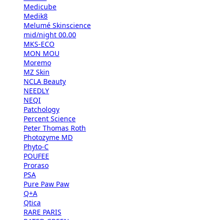
Medicube
Medik8
Melumé Skinscience
mid/night 00.00
MKS-ECO
MON MOU
Moremo
MZ Skin
NCLA Beauty
NEEDLY
NEQI
Patchology
Percent Science
Peter Thomas Roth
Photozyme MD
Phyto-C
POUFEE
Proraso
PSA
Pure Paw Paw
Q+A
Qtica
RARE PARIS