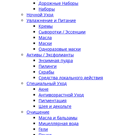
Дорожные Наборы
Наборы
Ночной Уход
Увлажнение и Питание
Кремы
Сыворотки / Эссенции
Масла
Маски
Одноразовые маски
Активы / Эксфолианты
Энзимная пудра
Пилинги
Скрабы
Средства локального действия
Специальный Уход
Акне
Антивозрастной Уход
Пигментация
Шея и декольте
Очищение
Масла и бальзамы
Мицеллярная вода
Гели
Пенки