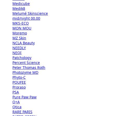
Medicube
Medik8
Melumé Skinscience
mid/night 00.00
MKS-ECO
MON MOU
Moremo
MZ Skin
NCLA Beauty
NEEDLY
NEQI
Patchology
Percent Science
Peter Thomas Roth
Photozyme MD
Phyto-C
POUFEE
Proraso
PSA
Pure Paw Paw
Q+A
Qtica
RARE PARIS