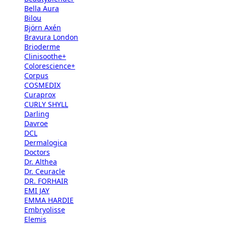
Bella Aura
Bilou
Björn Axén
Bravura London
Brioderme
Clinisoothe+
Colorescience+
Corpus
COSMEDIX
Curaprox
CURLY SHYLL
Darling
Davroe
DCL
Dermalogica
Doctors
Dr. Althea
Dr. Ceuracle
DR. FORHAIR
EMI JAY
EMMA HARDIE
Embryolisse
Elemis