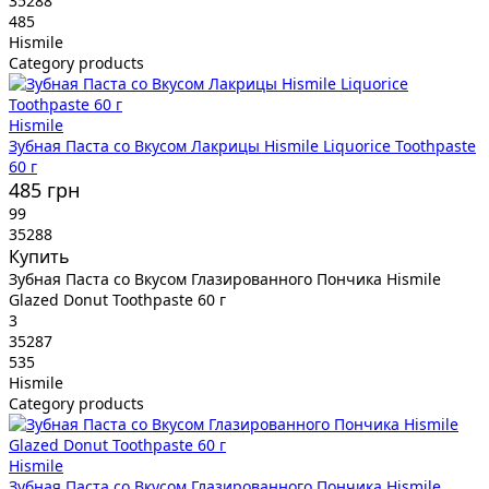
35288
485
Hismile
Category products
Hismile
Зубная Паста со Вкусом Лакрицы Hismile Liquorice Toothpaste
60 г
485 грн
99
35288
Купить
Зубная Паста со Вкусом Глазированного Пончика Hismile
Glazed Donut Toothpaste 60 г
3
35287
535
Hismile
Category products
Hismile
Зубная Паста со Вкусом Глазированного Пончика Hismile