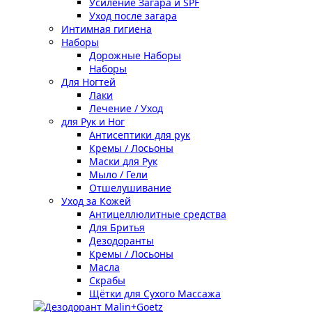
Усиление Загара и SPF
Уход после загара
Интимная гигиена
Наборы
Дорожные Наборы
Наборы
Для Ногтей
Лаки
Лечение / Уход
для Рук и Ног
Антисептики для рук
Кремы / Лосьоны
Маски для Рук
Мыло / Гели
Отшелушивание
Уход за Кожей
Антицеллюлитные средства
Для Бритья
Дезодоранты
Кремы / Лосьоны
Масла
Скрабы
Щётки для Сухого Массажа