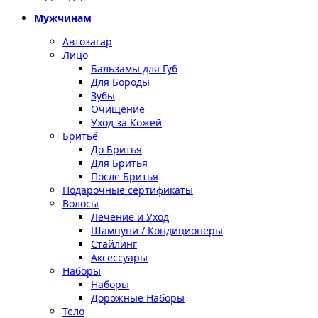
Мужчинам
Автозагар
Лицо
Бальзамы для Губ
Для Бороды
Зубы
Очищение
Уход за Кожей
Бритьё
До Бритья
Для Бритья
После Бритья
Подарочные сертификаты
Волосы
Лечение и Уход
Шампуни / Кондиционеры
Стайлинг
Аксессуары
Наборы
Наборы
Дорожные Наборы
Тело