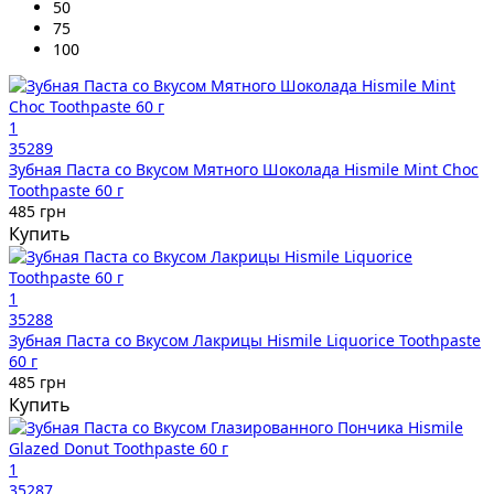
50
75
100
1
35289
Зубная Паста со Вкусом Мятного Шоколада Hismile Mint Choc
Toothpaste 60 г
485 грн
Купить
1
35288
Зубная Паста со Вкусом Лакрицы Hismile Liquorice Toothpaste
60 г
485 грн
Купить
1
35287