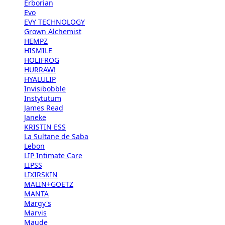
Erborian
Evo
EVY TECHNOLOGY
Grown Alchemist
HEMPZ
HISMILE
HOLIFROG
HURRAW!
HYALULIP
Invisibobble
Instytutum
James Read
Janeke
KRISTIN ESS
La Sultane de Saba
Lebon
LIP Intimate Care
LIPSS
LIXIRSKIN
MALIN+GOETZ
MANTA
Margy's
Marvis
Maude