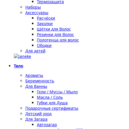
Термозащита
Наборы
Аксессуары
Расчёски
Заколки
Щётки для Волос
Резинки для Волос
Полотенца для волос
Ободки
Для детей
Тело
Ароматы
Беременность
Для Ванны
Гели / Муссы / Мыло
Масла / Соль
Губки для Душа
Подарочные сертификаты
Детский уход
Для Загара
Автозагар