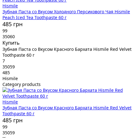
Hismile
Зубная Паста со Вкусом Холодного Персикового Чая Hismile
Peach Iced Tea Toothpaste 60 г
485 грн
99
35060
Купить
Зубная Паста со Вкусом Красного Бархата Hismile Red Velvet
Toothpaste 60 г
7
35059
485
Hismile
Category products
Hismile
Зубная Паста со Вкусом Красного Бархата Hismile Red Velvet
Toothpaste 60 г
485 грн
99
35059