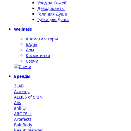
Уход за Кожей
Дезодоранты
Гели для Душа
Губки для Душа
Wellness
Ароматизаторы
БАДы
Дом
Косметички
Свечи
Бренды
3LAB
Acnemy
ALLIES of SKIN
Alís
anillO
AROCELL
Artefacts
Bali Body
Beautyblender