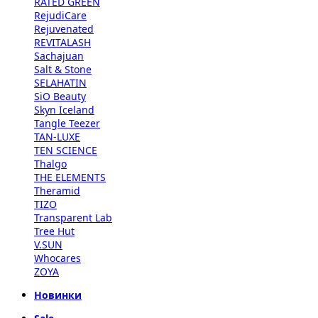
RATED GREEN
RejudiCare
Rejuvenated
REVITALASH
Sachajuan
Salt & Stone
SELAHATIN
SiO Beauty
Skyn Iceland
Tangle Teezer
TAN-LUXE
TEN SCIENCE
Thalgo
THE ELEMENTS
Theramid
TIZO
Transparent Lab
Tree Hut
V.SUN
Whocares
ZOYA
Новинки