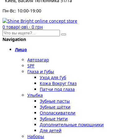
Киев, Василя Тютюнника 51/1а
Пн-Вс: 10:00-19:00
0
товар(-ов)
-
0 грн
Navigation
Лицо
Автозагар
SPF
Глаза и Губы
Уход для Губ
Кожа Вокруг Глаз
Патчи под глаза
Улыбка
Зубные пасты
Зубные щётки
Ополаскиватели
Зубные Нити
Дополнительные помощники
Для детей
Наборы