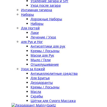
Усиление Загара и SPF
Уход после загара
Интимная гигиена
Наборы
Дорожные Наборы
Наборы
Для Ногтей
Лаки
Лечение / Уход
для Рук и Ног
Антисептики для рук
Кремы / Лосьоны
Маски для Рук
Мыло / Гели
Отшелушивание
Уход за Кожей
Антицеллюлитные средства
Для Бритья
Дезодоранты
Кремы / Лосьоны
Масла
Скрабы
Щётки для Сухого Массажа