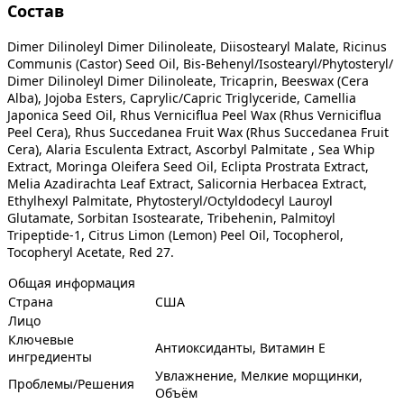
Состав
Dimer Dilinoleyl Dimer Dilinoleate, Diisostearyl Malate, Ricinus
Communis (Castor) Seed Oil, Bis-Behenyl/Isostearyl/Phytosteryl/
Dimer Dilinoleyl Dimer Dilinoleate, Tricaprin, Beeswax (Cera
Alba), Jojoba Esters, Caprylic/Capric Triglyceride, Camellia
Japonica Seed Oil, Rhus Verniciflua Peel Wax (Rhus Verniciflua
Peel Cera), Rhus Succedanea Fruit Wax (Rhus Succedanea Fruit
Cera), Alaria Esculenta Extract, Ascorbyl Palmitate , Sea Whip
Extract, Moringa Oleifera Seed Oil, Eclipta Prostrata Extract,
Melia Azadirachta Leaf Extract, Salicornia Herbacea Extract,
Ethylhexyl Palmitate, Phytosteryl/Octyldodecyl Lauroyl
Glutamate, Sorbitan Isostearate, Tribehenin, Palmitoyl
Tripeptide-1, Citrus Limon (Lemon) Peel Oil, Tocopherol,
Tocopheryl Acetate, Red 27.
Общая информация
Страна
США
Лицо
Ключевые
Антиоксиданты, Витамин Е
ингредиенты
Увлажнение, Мелкие морщинки,
Проблемы/Решения
Объём