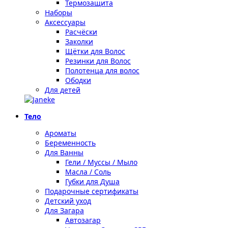
Термозащита
Наборы
Аксессуары
Расчёски
Заколки
Щётки для Волос
Резинки для Волос
Полотенца для волос
Ободки
Для детей
Тело
Ароматы
Беременность
Для Ванны
Гели / Муссы / Мыло
Масла / Соль
Губки для Душа
Подарочные сертификаты
Детский уход
Для Загара
Автозагар