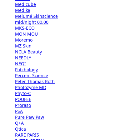
Medicube
Medik8
Melumé Skinscience
mid/night 00.00
MKS-ECO
MON MOU
Moremo
MZ Skin
NCLA Beauty
NEEDLY
NEQI
Patchology
Percent Science
Peter Thomas Roth
Photozyme MD
Phyto-C
POUFEE
Proraso
PSA
Pure Paw Paw
Q+A
Qtica
RARE PARIS