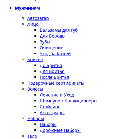
Мужчинам
Автозагар
Лицо
Бальзамы для Губ
Для Бороды
Зубы
Очищение
Уход за Кожей
Бритьё
До Бритья
Для Бритья
После Бритья
Подарочные сертификаты
Волосы
Лечение и Уход
Шампуни / Кондиционеры
Стайлинг
Аксессуары
Наборы
Наборы
Дорожные Наборы
Тело