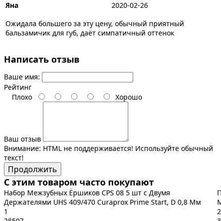
Яна
2020-02-26
Ожидала большего за эту цену, обычный приятный
бальзамичик для губ, даёт симпатичный оттенок
Написать отзыв
Ваше имя:
Рейтинг
Плохо
Хорошо
Ваш отзыв
Внимание:
HTML не поддерживается! Используйте обычный
текст!
Продолжить
С этим товаром часто покупают
Набор Межзубных Ёршиков CPS 08 5 шт с Двумя
П
Держателями UHS 409/470 Curaprox Prime Start, D 0,8 Мм
М
1
2
28507
3