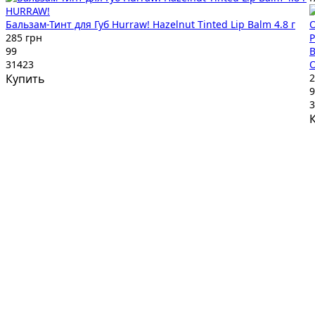
HURRAW!
Бальзам-Тинт для Губ Hurraw! Hazelnut Tinted Lip Balm 4.8 г
285 грн
P
99
В
31423
O
Купить
2
9
3