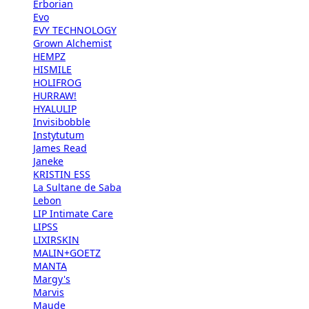
Erborian
Evo
EVY TECHNOLOGY
Grown Alchemist
HEMPZ
HISMILE
HOLIFROG
HURRAW!
HYALULIP
Invisibobble
Instytutum
James Read
Janeke
KRISTIN ESS
La Sultane de Saba
Lebon
LIP Intimate Care
LIPSS
LIXIRSKIN
MALIN+GOETZ
MANTA
Margy's
Marvis
Maude