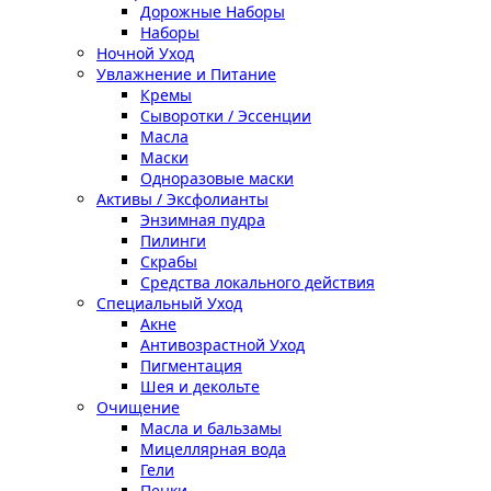
Дорожные Наборы
Наборы
Ночной Уход
Увлажнение и Питание
Кремы
Сыворотки / Эссенции
Масла
Маски
Одноразовые маски
Активы / Эксфолианты
Энзимная пудра
Пилинги
Скрабы
Средства локального действия
Специальный Уход
Акне
Антивозрастной Уход
Пигментация
Шея и декольте
Очищение
Масла и бальзамы
Мицеллярная вода
Гели
Пенки