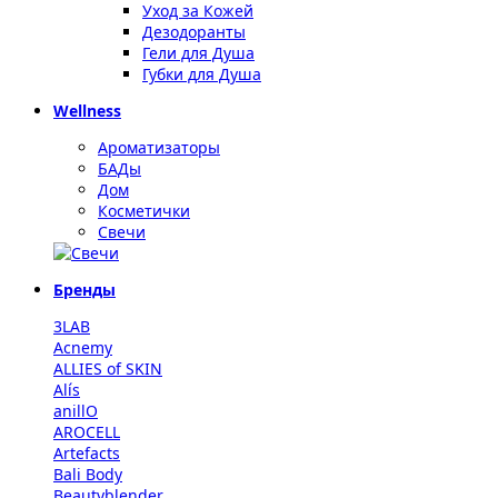
Уход за Кожей
Дезодоранты
Гели для Душа
Губки для Душа
Wellness
Ароматизаторы
БАДы
Дом
Косметички
Свечи
Бренды
3LAB
Acnemy
ALLIES of SKIN
Alís
anillO
AROCELL
Artefacts
Bali Body
Beautyblender