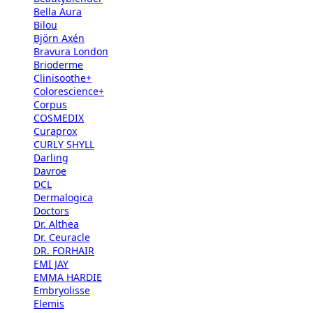
Bella Aura
Bilou
Björn Axén
Bravura London
Brioderme
Clinisoothe+
Colorescience+
Corpus
COSMEDIX
Curaprox
CURLY SHYLL
Darling
Davroe
DCL
Dermalogica
Doctors
Dr. Althea
Dr. Ceuracle
DR. FORHAIR
EMI JAY
EMMA HARDIE
Embryolisse
Elemis