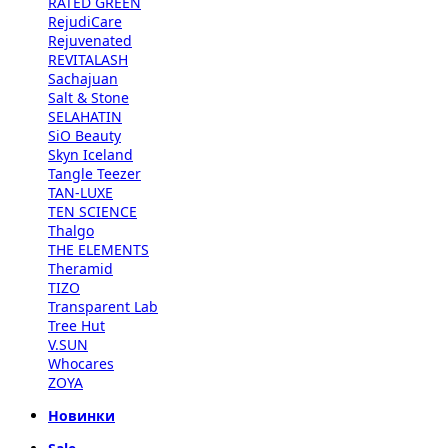
RATED GREEN
RejudiCare
Rejuvenated
REVITALASH
Sachajuan
Salt & Stone
SELAHATIN
SiO Beauty
Skyn Iceland
Tangle Teezer
TAN-LUXE
TEN SCIENCE
Thalgo
THE ELEMENTS
Theramid
TIZO
Transparent Lab
Tree Hut
V.SUN
Whocares
ZOYA
Новинки