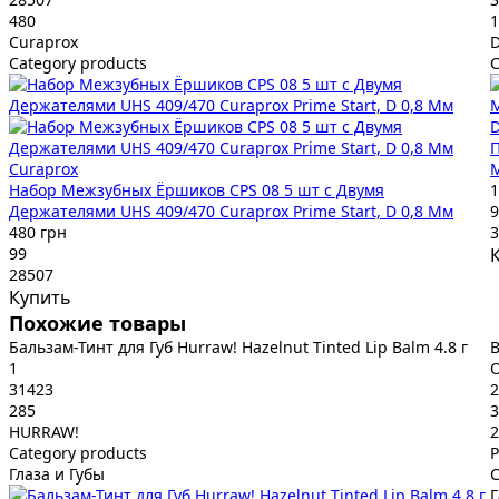
480
1
Curaprox
D
Category products
C
D
П
Curaprox
М
Набор Межзубных Ёршиков CPS 08 5 шт с Двумя
1
Держателями UHS 409/470 Curaprox Prime Start, D 0,8 Мм
9
480 грн
3
99
28507
Купить
Похожие товары
Бальзам-Тинт для Губ Hurraw! Hazelnut Tinted Lip Balm 4.8 г
В
1
O
31423
2
285
3
HURRAW!
2
Category products
P
Глаза и Губы
C
Г