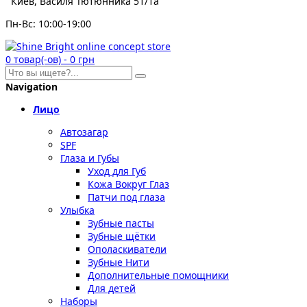
Киев, Василя Тютюнника 51/1а
Пн-Вс: 10:00-19:00
0
товар(-ов)
-
0 грн
Navigation
Лицо
Автозагар
SPF
Глаза и Губы
Уход для Губ
Кожа Вокруг Глаз
Патчи под глаза
Улыбка
Зубные пасты
Зубные щётки
Ополаскиватели
Зубные Нити
Дополнительные помощники
Для детей
Наборы