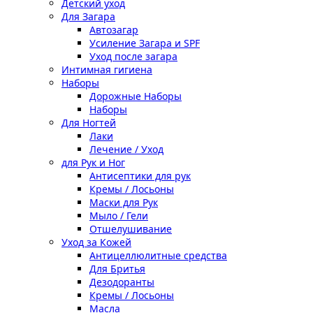
Детский уход
Для Загара
Автозагар
Усиление Загара и SPF
Уход после загара
Интимная гигиена
Наборы
Дорожные Наборы
Наборы
Для Ногтей
Лаки
Лечение / Уход
для Рук и Ног
Антисептики для рук
Кремы / Лосьоны
Маски для Рук
Мыло / Гели
Отшелушивание
Уход за Кожей
Антицеллюлитные средства
Для Бритья
Дезодоранты
Кремы / Лосьоны
Масла