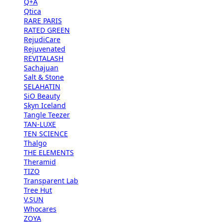
Q+A
Qtica
RARE PARIS
RATED GREEN
RejudiCare
Rejuvenated
REVITALASH
Sachajuan
Salt & Stone
SELAHATIN
SiO Beauty
Skyn Iceland
Tangle Teezer
TAN-LUXE
TEN SCIENCE
Thalgo
THE ELEMENTS
Theramid
TIZO
Transparent Lab
Tree Hut
V.SUN
Whocares
ZOYA