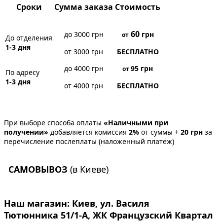
Сроки
Сумма заказа
Стоимость
60
до 3000 грн
грн
от
До отделения
1-3 дня
от 3000 грн
БЕСПЛАТНО
до 4000 грн
95
грн
от
По адресу
1-3 дня
от 4000 грн
БЕСПЛАТНО
При выборе способа оплаты
«Наличными при
получении»
добавляется комиссия
2%
от суммы +
20 грн
за
перечисление послеплаты (наложенный платёж)
САМОВЫВОЗ
(в Киеве)
Наш магазин:
Киев, ул. Василя
Тютюнника 51/1-А, ЖК Французский Квартал