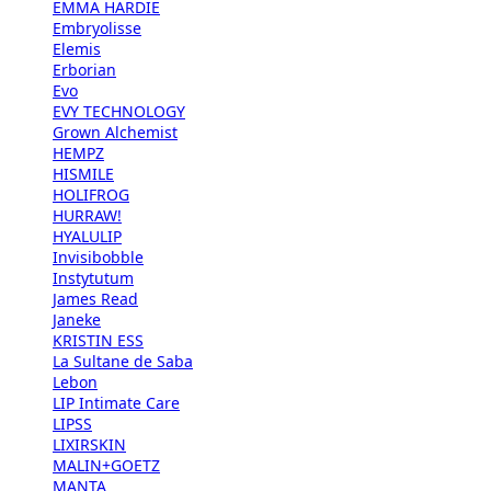
EMMA HARDIE
Embryolisse
Elemis
Erborian
Evo
EVY TECHNOLOGY
Grown Alchemist
HEMPZ
HISMILE
HOLIFROG
HURRAW!
HYALULIP
Invisibobble
Instytutum
James Read
Janeke
KRISTIN ESS
La Sultane de Saba
Lebon
LIP Intimate Care
LIPSS
LIXIRSKIN
MALIN+GOETZ
MANTA