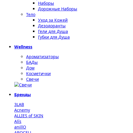
Наборы
Дорожные Наборы
Тело
Уход за Кожей
Дезодоранты
Гели для Душа
Губки для Душа
Wellness
Ароматизаторы
БАДы
Дом
Косметички
Свечи
Бренды
3LAB
Acnemy
ALLIES of SKIN
Alís
anillO
AROCELL