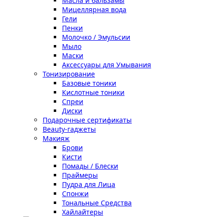
Масла и бальзамы
Мицеллярная вода
Гели
Пенки
Молочко / Эмульсии
Мыло
Маски
Аксессуары для Умывания
Тонизирование
Базовые тоники
Кислотные тоники
Спреи
Диски
Подарочные сертификаты
Beauty-гаджеты
Макияж
Брови
Кисти
Помады / Блески
Праймеры
Пудра для Лица
Спонжи
Тональные Средства
Хайлайтеры