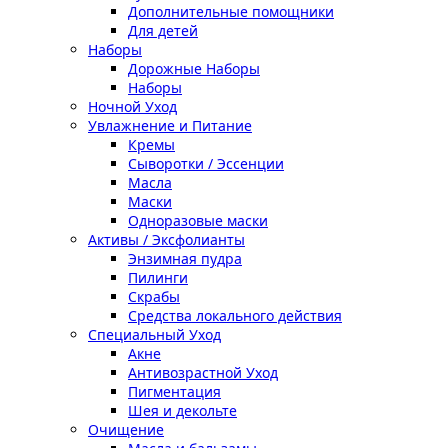
Дополнительные помощники
Для детей
Наборы
Дорожные Наборы
Наборы
Ночной Уход
Увлажнение и Питание
Кремы
Сыворотки / Эссенции
Масла
Маски
Одноразовые маски
Активы / Эксфолианты
Энзимная пудра
Пилинги
Скрабы
Средства локального действия
Специальный Уход
Акне
Антивозрастной Уход
Пигментация
Шея и декольте
Очищение