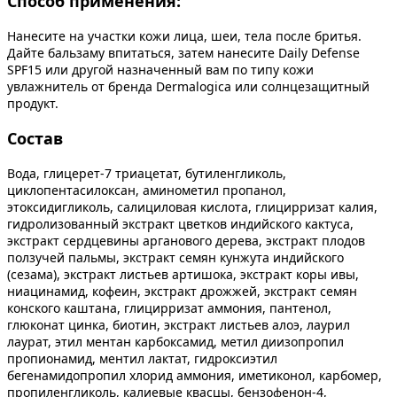
Способ применения:
Нанесите на участки кожи лица, шеи, тела после бритья.
Дайте бальзаму впитаться, затем нанесите Daily Defense
SPF15 или другой назначенный вам по типу кожи
увлажнитель от бренда Dermalogica или солнцезащитный
продукт.
Состав
Вода, глицерет-7 триацетат, бутиленгликоль,
циклопентасилоксан, аминометил пропанол,
этоксидигликоль, салициловая кислота, глицирризат калия,
гидролизованный экстракт цветков индийского кактуса,
экстракт сердцевины арганового дерева, экстракт плодов
ползучей пальмы, экстракт семян кунжута индийского
(сезама), экстракт листьев артишока, экстракт коры ивы,
ниацинамид, кофеин, экстракт дрожжей, экстракт семян
конского каштана, глицирризат аммония, пантенол,
глюконат цинка, биотин, экстракт листьев алоэ, лаурил
лаурат, этил ментан карбоксамид, метил диизопропил
пропионамид, ментил лактат, гидроксиэтил
бегенамидопропил хлорид аммония, иметиконол, карбомер,
пропиленгликоль, калиевые квасцы, бензофенон-4,