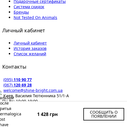
Подарочные сертификаты
Система скидок
Бренды
Not Tested On Animals
Личный кабинет
Личный кабинет
История заказов
Список желаний
Контакты
(095)
110 90 77
(067)
120 69 28
welcome@shine-bright.com.ua
Киев, Василия Тютюнника 51/1-А
Пн-Вс: 10:00-19:00
© 2015-2026 by Shine Bright. Все права защищены.
СООБЩИТЬ О
1 428 грн
Запрещено любое копирование материалов ресурса без
ПОЯВЛЕНИИ
письменного согласия владельца.