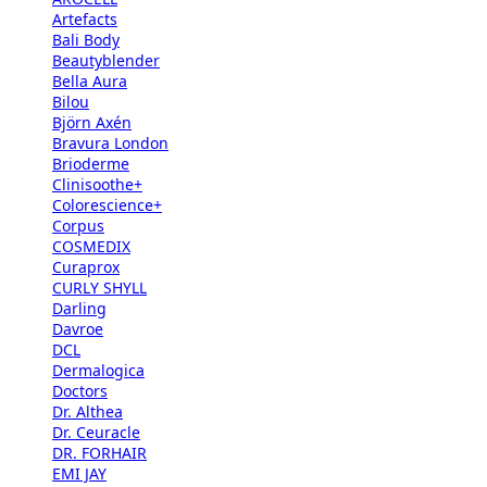
Artefacts
Bali Body
Beautyblender
Bella Aura
Bilou
Björn Axén
Bravura London
Brioderme
Clinisoothe+
Colorescience+
Corpus
COSMEDIX
Curaprox
CURLY SHYLL
Darling
Davroe
DCL
Dermalogica
Doctors
Dr. Althea
Dr. Ceuracle
DR. FORHAIR
EMI JAY