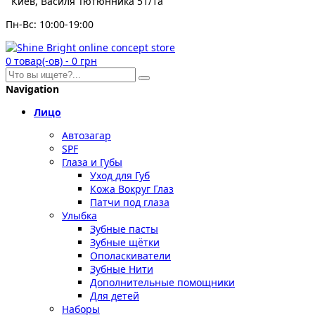
Киев, Василя Тютюнника 51/1а
Пн-Вс: 10:00-19:00
0
товар(-ов)
-
0 грн
Navigation
Лицо
Автозагар
SPF
Глаза и Губы
Уход для Губ
Кожа Вокруг Глаз
Патчи под глаза
Улыбка
Зубные пасты
Зубные щётки
Ополаскиватели
Зубные Нити
Дополнительные помощники
Для детей
Наборы