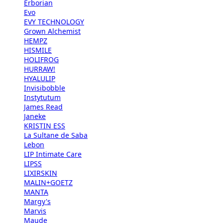
Erborian
Evo
EVY TECHNOLOGY
Grown Alchemist
HEMPZ
HISMILE
HOLIFROG
HURRAW!
HYALULIP
Invisibobble
Instytutum
James Read
Janeke
KRISTIN ESS
La Sultane de Saba
Lebon
LIP Intimate Care
LIPSS
LIXIRSKIN
MALIN+GOETZ
MANTA
Margy's
Marvis
Maude