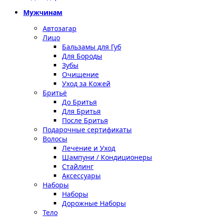
Мужчинам
Автозагар
Лицо
Бальзамы для Губ
Для Бороды
Зубы
Очищение
Уход за Кожей
Бритьё
До Бритья
Для Бритья
После Бритья
Подарочные сертификаты
Волосы
Лечение и Уход
Шампуни / Кондиционеры
Стайлинг
Аксессуары
Наборы
Наборы
Дорожные Наборы
Тело