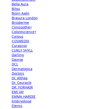
Bella Aura
Bilou
Björn Axén
Bravura London
Brioderme
Clinisoothe+
Colorescience+
Corpus
COSMEDIX
Curaprox
CURLY SHYLL
Darling
Davroe
DCL
Dermalogica
Doctors
Dr. Althea
Dr. Ceuracle
DR. FORHAIR
EMI JAY
EMMA HARDIE
Embryolisse
Elemis