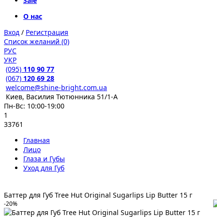
Sale
О нас
Вход
/
Регистрация
Список желаний (0)
РУС
УКР
(095)
110 90 77
(067)
120 69 28
welcome@shine-bright.com.ua
Киев, Василия Тютюнника 51/1-А
Пн-Вс: 10:00-19:00
1
33761
Главная
Лицо
Глаза и Губы
Уход для Губ
Баттер для Губ Tree Hut Original Sugarlips Lip Butter 15 г
-20%