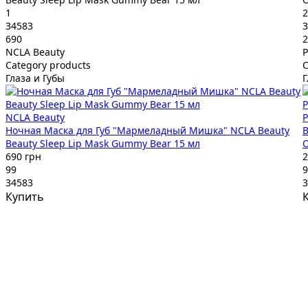
1
2
34583
3
690
2
NCLA Beauty
P
Category products
C
Глаза и Губы
Г
NCLA Beauty
P
Ночная Маска для Губ "Мармеладный Мишка" NCLA Beauty
В
Beauty Sleep Lip Mask Gummy Bear 15 мл
O
690 грн
2
99
9
34583
3
Купить