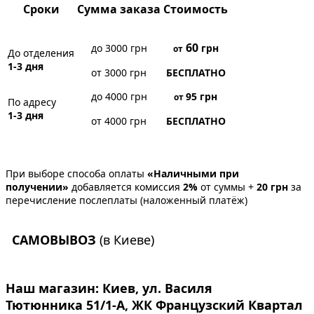
Сроки
Сумма заказа
Стоимость
60
до 3000 грн
грн
от
До отделения
1-3 дня
от 3000 грн
БЕСПЛАТНО
до 4000 грн
95
грн
от
По адресу
1-3 дня
от 4000 грн
БЕСПЛАТНО
При выборе способа оплаты
«Наличными при
получении»
добавляется комиссия
2%
от суммы +
20 грн
за
перечисление послеплаты (наложенный платёж)
САМОВЫВОЗ
(в Киеве)
Наш магазин:
Киев, ул. Василя
Тютюнника 51/1-А, ЖК Французский Квартал