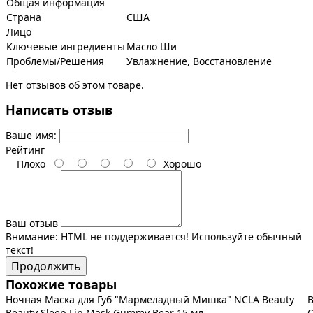
Общая информация
Страна
США
Лицо
Ключевые ингредиенты
Масло Ши
Проблемы/Решения
Увлажнение, Восстановление
Нет отзывов об этом товаре.
Написать отзыв
Ваше имя:
Рейтинг
Плохо
Хорошо
Ваш отзыв
Внимание:
HTML не поддерживается! Используйте обычный
текст!
Продолжить
Похожие товары
Ночная Маска для Губ "Мармеладный Мишка" NCLA Beauty
В
Beauty Sleep Lip Mask Gummy Bear 15 мл
O