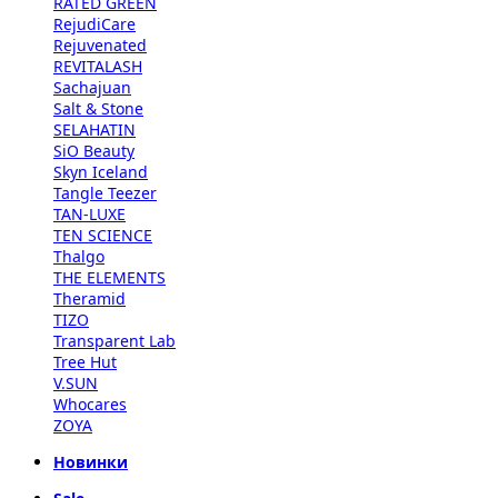
RATED GREEN
RejudiCare
Rejuvenated
REVITALASH
Sachajuan
Salt & Stone
SELAHATIN
SiO Beauty
Skyn Iceland
Tangle Teezer
TAN-LUXE
TEN SCIENCE
Thalgo
THE ELEMENTS
Theramid
TIZO
Transparent Lab
Tree Hut
V.SUN
Whocares
ZOYA
Новинки