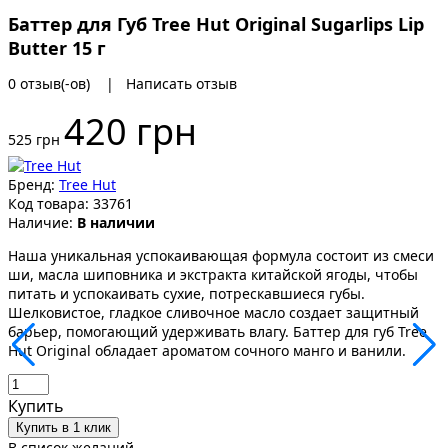
Баттер для Губ Tree Hut Original Sugarlips Lip
Butter 15 г
0 отзыв(-ов)
|
Написать отзыв
420 грн
525 грн
Бренд:
Tree Hut
Код товара:
33761
Наличие:
В наличии
Наша уникальная успокаивающая формула состоит из смеси
ши, масла шиповника и экстракта китайской ягоды, чтобы
питать и успокаивать сухие, потрескавшиеся губы.
Шелковистое, гладкое сливочное масло создает защитный
барьер, помогающий удерживать влагу. Баттер для губ Tree
Hut Original обладает ароматом сочного манго и ванили.
Купить
Купить в 1 клик
В список желаний