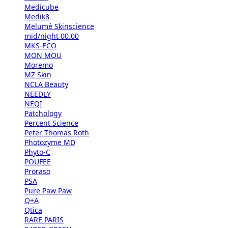
Medicube
Medik8
Melumé Skinscience
mid/night 00.00
MKS-ECO
MON MOU
Moremo
MZ Skin
NCLA Beauty
NEEDLY
NEQI
Patchology
Percent Science
Peter Thomas Roth
Photozyme MD
Phyto-C
POUFEE
Proraso
PSA
Pure Paw Paw
Q+A
Qtica
RARE PARIS