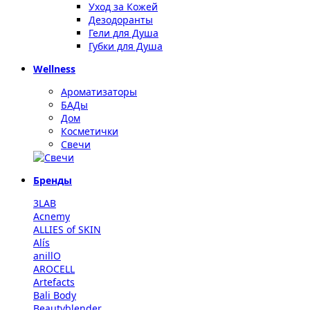
Уход за Кожей
Дезодоранты
Гели для Душа
Губки для Душа
Wellness
Ароматизаторы
БАДы
Дом
Косметички
Свечи
Бренды
3LAB
Acnemy
ALLIES of SKIN
Alís
anillO
AROCELL
Artefacts
Bali Body
Beautyblender