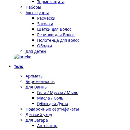
Термозащита
Наборы
Аксессуары
Расчёски
Заколки
Щётки для Волос
Резинки для Волос
Полотенца для волос
Ободки
Для детей
Тело
Ароматы
Беременность
Для Ванны
Гели / Муссы / Мыло
Масла / Соль
Губки для Душа
Подарочные сертификаты
Детский уход
Для Загара
Автозагар