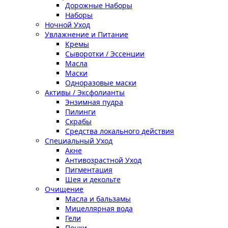
Дорожные Наборы
Наборы
Ночной Уход
Увлажнение и Питание
Кремы
Сыворотки / Эссенции
Масла
Маски
Одноразовые маски
Активы / Эксфолианты
Энзимная пудра
Пилинги
Скрабы
Средства локального действия
Специальный Уход
Акне
Антивозрастной Уход
Пигментация
Шея и декольте
Очищение
Масла и бальзамы
Мицеллярная вода
Гели
Пенки