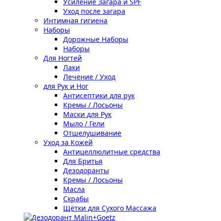
Усиление Загара и SPF
Уход после загара
Интимная гигиена
Наборы
Дорожные Наборы
Наборы
Для Ногтей
Лаки
Лечение / Уход
для Рук и Ног
Антисептики для рук
Кремы / Лосьоны
Маски для Рук
Мыло / Гели
Отшелушивание
Уход за Кожей
Антицеллюлитные средства
Для Бритья
Дезодоранты
Кремы / Лосьоны
Масла
Скрабы
Щётки для Сухого Массажа