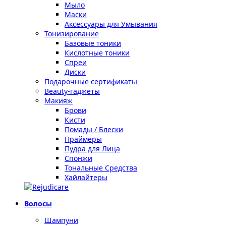
Мыло
Маски
Аксессуары для Умывания
Тонизирование
Базовые тоники
Кислотные тоники
Спреи
Диски
Подарочные сертификаты
Beauty-гаджеты
Макияж
Брови
Кисти
Помады / Блески
Праймеры
Пудра для Лица
Спонжи
Тональные Средства
Хайлайтеры
Волосы
Шампуни