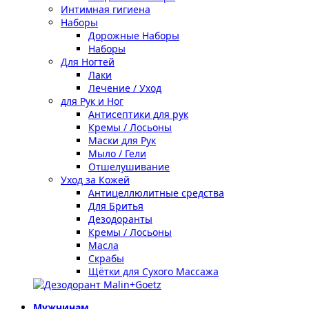
Интимная гигиена
Наборы
Дорожные Наборы
Наборы
Для Ногтей
Лаки
Лечение / Уход
для Рук и Ног
Антисептики для рук
Кремы / Лосьоны
Маски для Рук
Мыло / Гели
Отшелушивание
Уход за Кожей
Антицеллюлитные средства
Для Бритья
Дезодоранты
Кремы / Лосьоны
Масла
Скрабы
Щётки для Сухого Массажа
Мужчинам