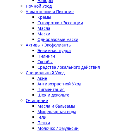
Наборы
Ночной Уход
Увлажнение и Питание
Кремы
Сыворотки / Эссенции
Масла
Маски
Одноразовые маски
Активы / Эксфолианты
Энзимная пудра
Пилинги
Скрабы
Средства локального действия
Специальный Уход
Акне
Антивозрастной Уход
Пигментация
Шея и декольте
Очищение
Масла и бальзамы
Мицеллярная вода
Гели
Пенки
Молочко / Эмульсии