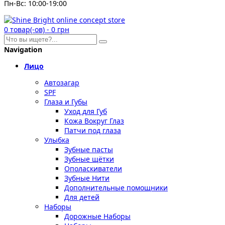
Пн-Вс: 10:00-19:00
0
товар(-ов)
-
0 грн
Navigation
Лицо
Автозагар
SPF
Глаза и Губы
Уход для Губ
Кожа Вокруг Глаз
Патчи под глаза
Улыбка
Зубные пасты
Зубные щётки
Ополаскиватели
Зубные Нити
Дополнительные помощники
Для детей
Наборы
Дорожные Наборы