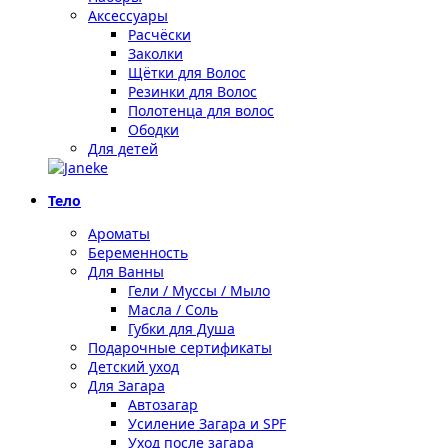
Аксессуары
Расчёски
Заколки
Щётки для Волос
Резинки для Волос
Полотенца для волос
Ободки
Для детей
Тело
Ароматы
Беременность
Для Ванны
Гели / Муссы / Мыло
Масла / Соль
Губки для Душа
Подарочные сертификаты
Детский уход
Для Загара
Автозагар
Усиление Загара и SPF
Уход после загара