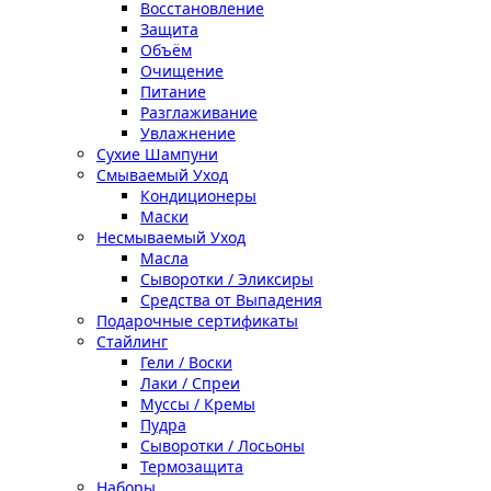
Восстановление
Защита
Объём
Очищение
Питание
Разглаживание
Увлажнение
Сухие Шампуни
Смываемый Уход
Кондиционеры
Маски
Несмываемый Уход
Масла
Сыворотки / Эликсиры
Средства от Выпадения
Подарочные сертификаты
Стайлинг
Гели / Воски
Лаки / Спреи
Муссы / Кремы
Пудра
Сыворотки / Лосьоны
Термозащита
Наборы