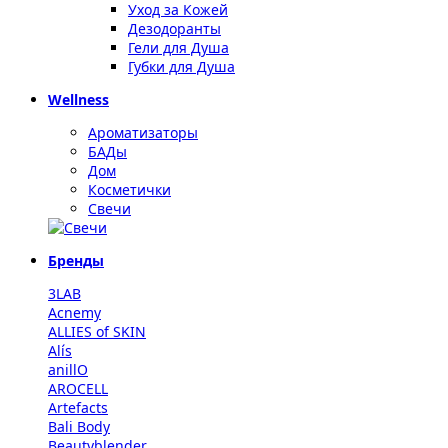
Уход за Кожей
Дезодоранты
Гели для Душа
Губки для Душа
Wellness
Ароматизаторы
БАДы
Дом
Косметички
Свечи
Бренды
3LAB
Acnemy
ALLIES of SKIN
Alís
anillO
AROCELL
Artefacts
Bali Body
Beautyblender