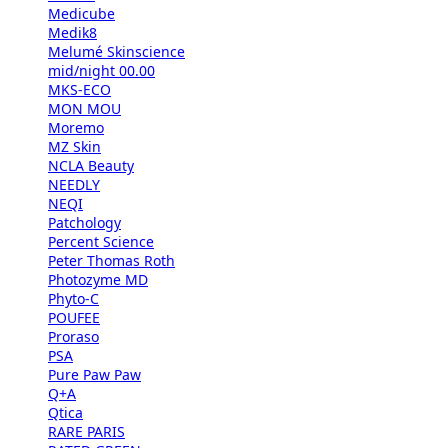
Medicube
Medik8
Melumé Skinscience
mid/night 00.00
MKS-ECO
MON MOU
Moremo
MZ Skin
NCLA Beauty
NEEDLY
NEQI
Patchology
Percent Science
Peter Thomas Roth
Photozyme MD
Phyto-C
POUFEE
Proraso
PSA
Pure Paw Paw
Q+A
Qtica
RARE PARIS