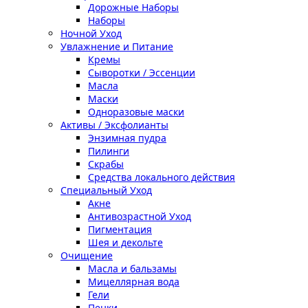
Дорожные Наборы
Наборы
Ночной Уход
Увлажнение и Питание
Кремы
Сыворотки / Эссенции
Масла
Маски
Одноразовые маски
Активы / Эксфолианты
Энзимная пудра
Пилинги
Скрабы
Средства локального действия
Специальный Уход
Акне
Антивозрастной Уход
Пигментация
Шея и декольте
Очищение
Масла и бальзамы
Мицеллярная вода
Гели
Пенки