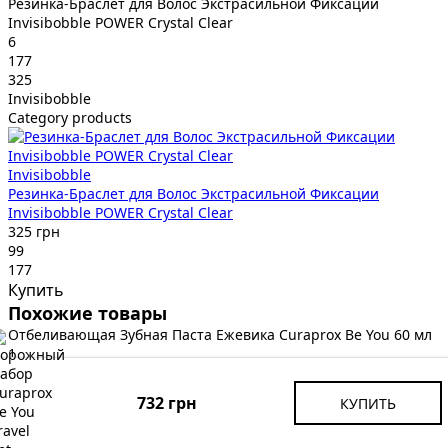
Резинка-Браслет для Волос Экстрасильной Фиксации
Invisibobble POWER Crystal Clear
6
177
325
Invisibobble
Category products
Invisibobble
Резинка-Браслет для Волос Экстрасильной Фиксации
Invisibobble POWER Crystal Clear
325 грн
99
177
Купить
Похожие товары
Отбеливающая Зубная Паста Ежевика Curaprox Be You 60 мл
1
30941
780
732 грн
КУПИТЬ
Curaprox
Category products