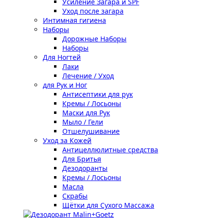
Усиление Загара и SPF
Уход после загара
Интимная гигиена
Наборы
Дорожные Наборы
Наборы
Для Ногтей
Лаки
Лечение / Уход
для Рук и Ног
Антисептики для рук
Кремы / Лосьоны
Маски для Рук
Мыло / Гели
Отшелушивание
Уход за Кожей
Антицеллюлитные средства
Для Бритья
Дезодоранты
Кремы / Лосьоны
Масла
Скрабы
Щётки для Сухого Массажа