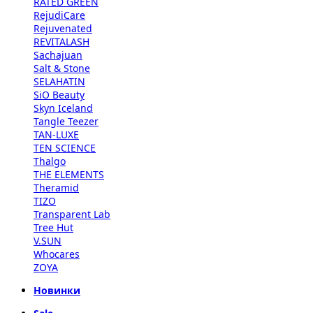
RATED GREEN
RejudiCare
Rejuvenated
REVITALASH
Sachajuan
Salt & Stone
SELAHATIN
SiO Beauty
Skyn Iceland
Tangle Teezer
TAN-LUXE
TEN SCIENCE
Thalgo
THE ELEMENTS
Theramid
TIZO
Transparent Lab
Tree Hut
V.SUN
Whocares
ZOYA
Новинки