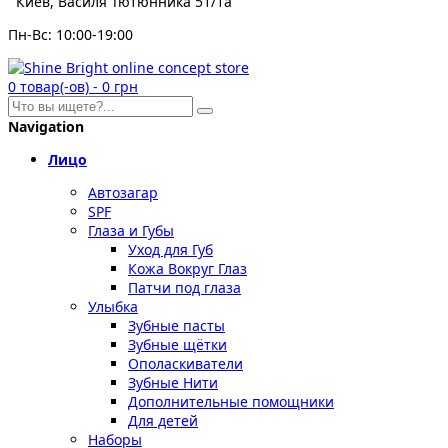
Киев, Василя Тютюнника 51/1а
Пн-Вс: 10:00-19:00
0
товар(-ов)
-
0 грн
Navigation
Лицо
Автозагар
SPF
Глаза и Губы
Уход для Губ
Кожа Вокруг Глаз
Патчи под глаза
Улыбка
Зубные пасты
Зубные щётки
Ополаскиватели
Зубные Нити
Дополнительные помощники
Для детей
Наборы