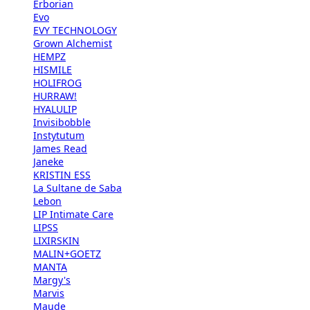
Erborian
Evo
EVY TECHNOLOGY
Grown Alchemist
HEMPZ
HISMILE
HOLIFROG
HURRAW!
HYALULIP
Invisibobble
Instytutum
James Read
Janeke
KRISTIN ESS
La Sultane de Saba
Lebon
LIP Intimate Care
LIPSS
LIXIRSKIN
MALIN+GOETZ
MANTA
Margy's
Marvis
Maude