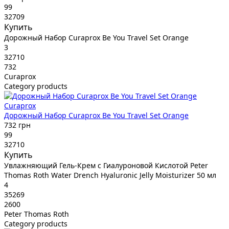
99
32709
Купить
Дорожный Набор Curaprox Be You Travel Set Orange
3
32710
732
Curaprox
Category products
Curaprox
Дорожный Набор Curaprox Be You Travel Set Orange
732 грн
99
32710
Купить
Увлажняющий Гель-Крем с Гиалуроновой Кислотой Peter
Thomas Roth Water Drench Hyaluronic Jelly Moisturizer 50 мл
4
35269
2600
Peter Thomas Roth
Category products