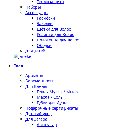
Термозащита
Наборы
Аксессуары
Расчёски
Заколки
Щётки для Волос
Резинки для Волос
Полотенца для волос
Ободки
Для детей
Тело
Ароматы
Беременность
Для Ванны
Гели / Муссы / Мыло
Масла / Соль
Губки для Душа
Подарочные сертификаты
Детский уход
Для Загара
Автозагар