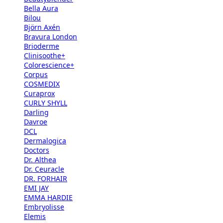
Bella Aura
Bilou
Björn Axén
Bravura London
Brioderme
Clinisoothe+
Colorescience+
Corpus
COSMEDIX
Curaprox
CURLY SHYLL
Darling
Davroe
DCL
Dermalogica
Doctors
Dr. Althea
Dr. Ceuracle
DR. FORHAIR
EMI JAY
EMMA HARDIE
Embryolisse
Elemis