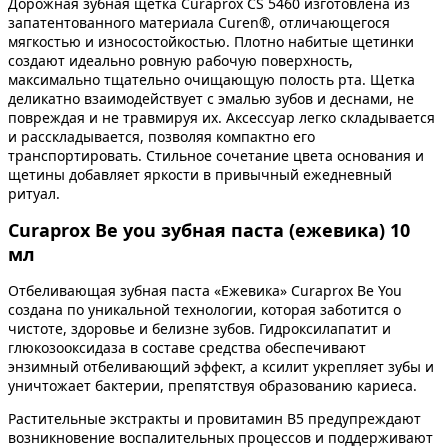
Дорожная зубная щетка Curaprox CS 5460 изготовлена из
запатентованного материала Curen®, отличающегося
мягкостью и износостойкостью. Плотно набитые щетинки
создают идеально ровную рабочую поверхность,
максимально тщательно очищающую полость рта. Щетка
деликатно взаимодействует с эмалью зубов и деснами, не
повреждая и не травмируя их. Аксессуар легко складывается
и расскладывается, позволяя компактно его
транспортировать. Стильное сочетание цвета основания и
щетины добавляет яркости в привычный ежедневный
ритуал.
Curaprox Be you зубная паста (ежевика) 10
мл
Отбеливающая зубная паста «Ежевика» Curaprox Be You
создана по уникальной технологии, которая заботится о
чистоте, здоровье и белизне зубов. Гидроксилапатит и
глюкозооксидаза в составе средства обеспечивают
энзимный отбеливающий эффект, а ксилит укрепляет зубы и
уничтожает бактерии, препятствуя образованию кариеса.
Растительные экстракты и провитамин В5 предупреждают
возникновение воспалительных процессов и поддерживают