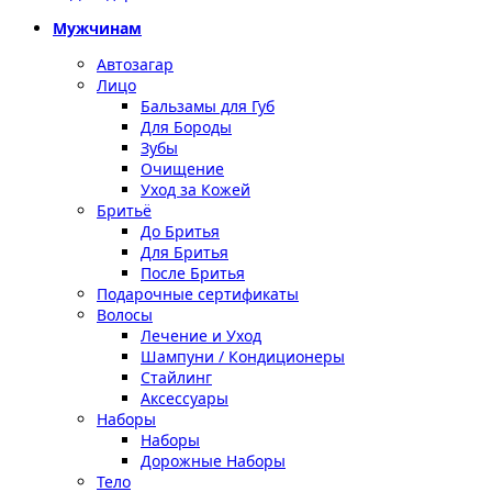
Мужчинам
Автозагар
Лицо
Бальзамы для Губ
Для Бороды
Зубы
Очищение
Уход за Кожей
Бритьё
До Бритья
Для Бритья
После Бритья
Подарочные сертификаты
Волосы
Лечение и Уход
Шампуни / Кондиционеры
Стайлинг
Аксессуары
Наборы
Наборы
Дорожные Наборы
Тело