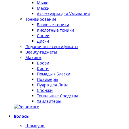
Мыло
Маски
Аксессуары для Умывания
Тонизирование
Базовые тоники
Кислотные тоники
Спреи
Диски
Подарочные сертификаты
Beauty-гаджеты
Макияж
Брови
Кисти
Помады / Блески
Праймеры
Пудра для Лица
Спонжи
Тональные Средства
Хайлайтеры
Волосы
Шампуни