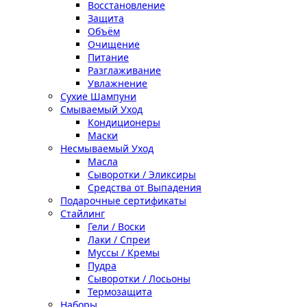
Восстановление
Защита
Объём
Очищение
Питание
Разглаживание
Увлажнение
Сухие Шампуни
Смываемый Уход
Кондиционеры
Маски
Несмываемый Уход
Масла
Сыворотки / Эликсиры
Средства от Выпадения
Подарочные сертификаты
Стайлинг
Гели / Воски
Лаки / Спреи
Муссы / Кремы
Пудра
Сыворотки / Лосьоны
Термозащита
Наборы