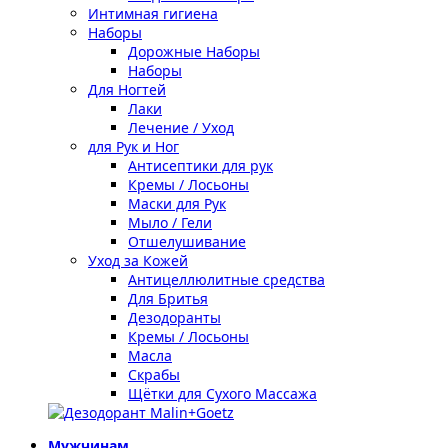
Интимная гигиена
Наборы
Дорожные Наборы
Наборы
Для Ногтей
Лаки
Лечение / Уход
для Рук и Ног
Антисептики для рук
Кремы / Лосьоны
Маски для Рук
Мыло / Гели
Отшелушивание
Уход за Кожей
Антицеллюлитные средства
Для Бритья
Дезодоранты
Кремы / Лосьоны
Масла
Скрабы
Щётки для Сухого Массажа
Мужчинам