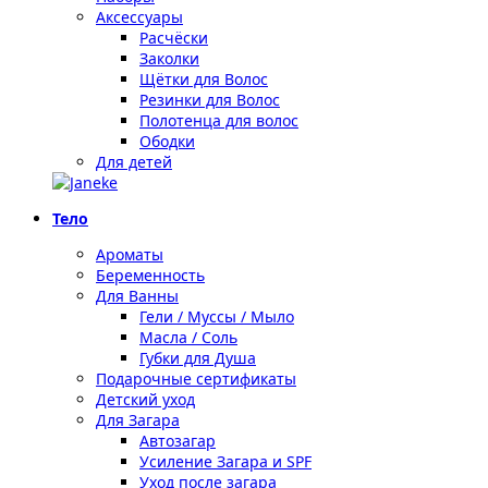
Аксессуары
Расчёски
Заколки
Щётки для Волос
Резинки для Волос
Полотенца для волос
Ободки
Для детей
Тело
Ароматы
Беременность
Для Ванны
Гели / Муссы / Мыло
Масла / Соль
Губки для Душа
Подарочные сертификаты
Детский уход
Для Загара
Автозагар
Усиление Загара и SPF
Уход после загара