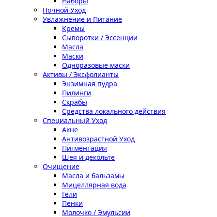
Наборы
Ночной Уход
Увлажнение и Питание
Кремы
Сыворотки / Эссенции
Масла
Маски
Одноразовые маски
Активы / Эксфолианты
Энзимная пудра
Пилинги
Скрабы
Средства локального действия
Специальный Уход
Акне
Антивозрастной Уход
Пигментация
Шея и декольте
Очищение
Масла и бальзамы
Мицеллярная вода
Гели
Пенки
Молочко / Эмульсии