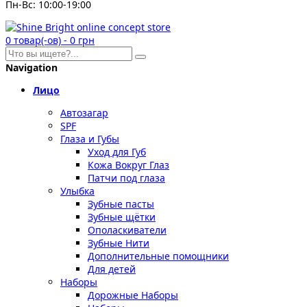
Пн-Вс: 10:00-19:00
0
товар(-ов)
-
0 грн
Navigation
Лицо
Автозагар
SPF
Глаза и Губы
Уход для Губ
Кожа Вокруг Глаз
Патчи под глаза
Улыбка
Зубные пасты
Зубные щётки
Ополаскиватели
Зубные Нити
Дополнительные помощники
Для детей
Наборы
Дорожные Наборы