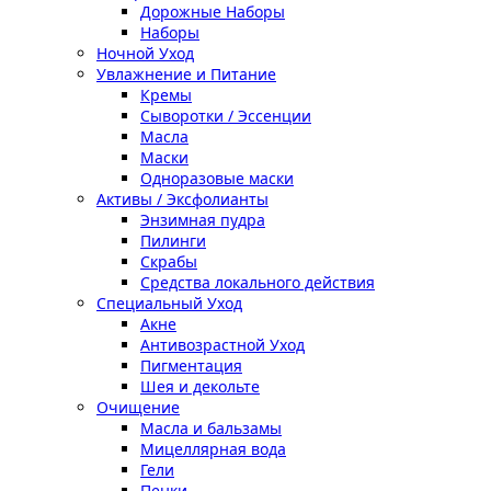
Дорожные Наборы
Наборы
Ночной Уход
Увлажнение и Питание
Кремы
Сыворотки / Эссенции
Масла
Маски
Одноразовые маски
Активы / Эксфолианты
Энзимная пудра
Пилинги
Скрабы
Средства локального действия
Специальный Уход
Акне
Антивозрастной Уход
Пигментация
Шея и декольте
Очищение
Масла и бальзамы
Мицеллярная вода
Гели
Пенки