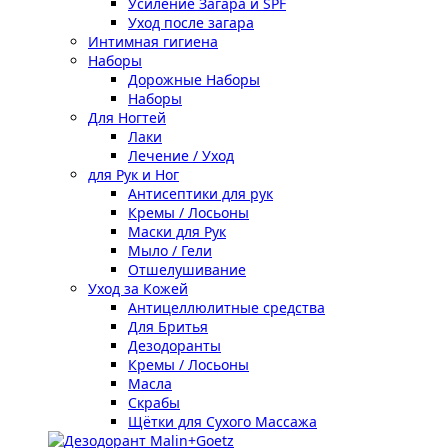
Усиление Загара и SPF
Уход после загара
Интимная гигиена
Наборы
Дорожные Наборы
Наборы
Для Ногтей
Лаки
Лечение / Уход
для Рук и Ног
Антисептики для рук
Кремы / Лосьоны
Маски для Рук
Мыло / Гели
Отшелушивание
Уход за Кожей
Антицеллюлитные средства
Для Бритья
Дезодоранты
Кремы / Лосьоны
Масла
Скрабы
Щётки для Сухого Массажа