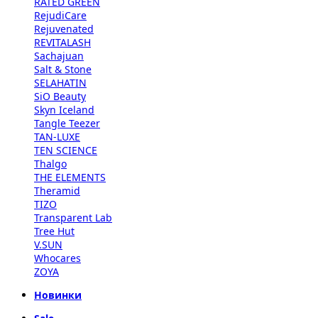
RATED GREEN
RejudiCare
Rejuvenated
REVITALASH
Sachajuan
Salt & Stone
SELAHATIN
SiO Beauty
Skyn Iceland
Tangle Teezer
TAN-LUXE
TEN SCIENCE
Thalgo
THE ELEMENTS
Theramid
TIZO
Transparent Lab
Tree Hut
V.SUN
Whocares
ZOYA
Новинки