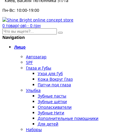
Киев, Василя Тютюнника 51/1а
Пн-Вс: 10:00-19:00
0
товар(-ов)
-
0 грн
Navigation
Лицо
Автозагар
SPF
Глаза и Губы
Уход для Губ
Кожа Вокруг Глаз
Патчи под глаза
Улыбка
Зубные пасты
Зубные щётки
Ополаскиватели
Зубные Нити
Дополнительные помощники
Для детей
Наборы