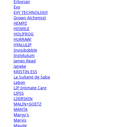
Erborian
Evo
EVY TECHNOLOGY
Grown Alchemist
HEMPZ
HISMILE
HOLIFROG
HURRAW!
HYALULIP
Invisibobble
Instytutum
James Read
Janeke
KRISTIN ESS
La Sultane de Saba
Lebon
LIP Intimate Care
LIPSS
LIXIRSKIN
MALIN+GOETZ
MANTA
Margy's
Marvis
Maude