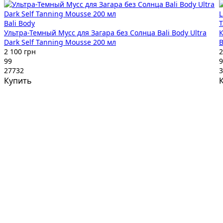
Bali Body
Ультра-Темный Мусс для Загара без Солнца Bali Body Ultra
К
Dark Self Tanning Mousse 200 мл
B
2 100 грн
2
99
9
27732
3
Купить