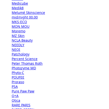
Medicube
Medik8
Melumé Skinscience
mid/night 00.00
MKS-ECO
MON MOU
Moremo
MZ Skin
NCLA Beauty
NEEDLY
NEQI
Patchology
Percent Science
Peter Thomas Roth
Photozyme MD
Phyto-C
POUFEE
Proraso
PSA
Pure Paw Paw
Q+A
Qtica
RARE PARIS