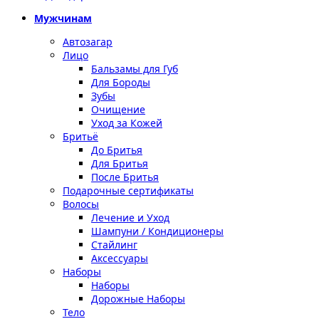
Мужчинам
Автозагар
Лицо
Бальзамы для Губ
Для Бороды
Зубы
Очищение
Уход за Кожей
Бритьё
До Бритья
Для Бритья
После Бритья
Подарочные сертификаты
Волосы
Лечение и Уход
Шампуни / Кондиционеры
Стайлинг
Аксессуары
Наборы
Наборы
Дорожные Наборы
Тело