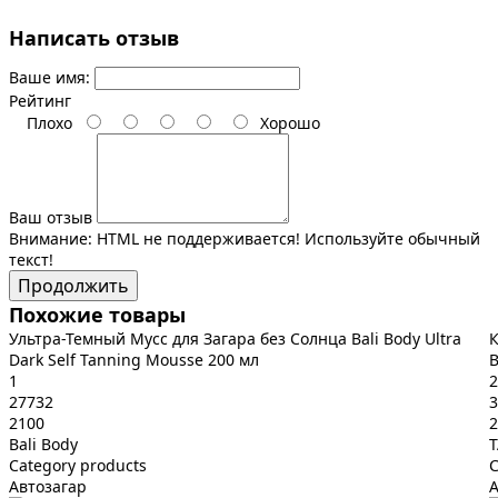
Написать отзыв
Ваше имя:
Рейтинг
Плохо
Хорошо
Ваш отзыв
Внимание:
HTML не поддерживается! Используйте обычный
текст!
Продолжить
Похожие товары
Ультра-Темный Мусс для Загара без Солнца Bali Body Ultra
К
Dark Self Tanning Mousse 200 мл
B
1
2
27732
3
2100
2
Bali Body
Category products
C
Автозагар
А