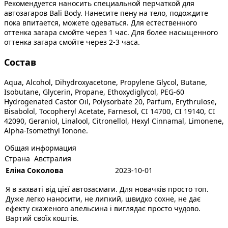
Рекомендуется наносить специальной перчаткой для
автозагаров Bali Body. Нанесите пену на тело, подождите
пока впитается, можете одеваться. Для естественного
оттенка загара смойте через 1 час. Для более насыщенного
оттенка загара смойте через 2-3 часа.
Состав
Aqua, Alcohol, Dihydroxyacetone, Propylene Glycol, Butane,
Isobutane, Glycerin, Propane, Ethoxydiglycol, PEG-60
Hydrogenated Castor Oil, Polysorbate 20, Parfum, Erythrulose,
Bisabolol, Tocopheryl Acetate, Farnesol, CI 14700, CI 19140, CI
42090, Geraniol, Linalool, Citronellol, Hexyl Cinnamal, Limonene,
Alpha-Isomethyl Ionone.
Общая информация
Страна
Австралия
Еліна Соколова
2023-10-01
Я в захваті від цієї автозасмаги. Для новачків просто топ.
Дуже легко наносити, не липкий, швидко сохне, не дає
ефекту скаженого апельсина і виглядає просто чудово.
Вартий своїх коштів.