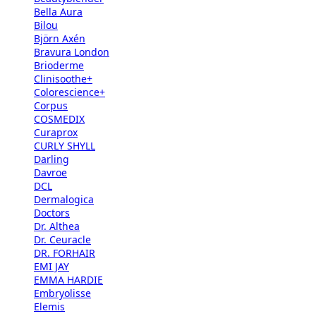
Bella Aura
Bilou
Björn Axén
Bravura London
Brioderme
Clinisoothe+
Colorescience+
Corpus
COSMEDIX
Curaprox
CURLY SHYLL
Darling
Davroe
DCL
Dermalogica
Doctors
Dr. Althea
Dr. Ceuracle
DR. FORHAIR
EMI JAY
EMMA HARDIE
Embryolisse
Elemis