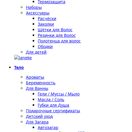
Термозащита
Наборы
Аксессуары
Расчёски
Заколки
Щётки для Волос
Резинки для Волос
Полотенца для волос
Ободки
Для детей
Тело
Ароматы
Беременность
Для Ванны
Гели / Муссы / Мыло
Масла / Соль
Губки для Душа
Подарочные сертификаты
Детский уход
Для Загара
Автозагар