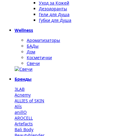
Уход за Кожей
Дезодоранты
Гели для Душа
Губки для Душа
Wellness
Ароматизаторы
БАДы
Дом
Косметички
Свечи
Бренды
3LAB
Acnemy
ALLIES of SKIN
Alís
anillO
AROCELL
Artefacts
Bali Body
Beautyblender