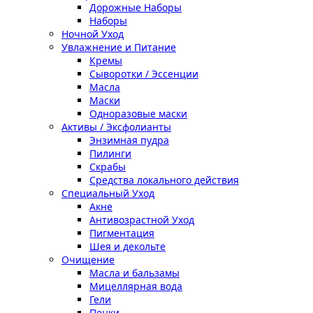
Дорожные Наборы
Наборы
Ночной Уход
Увлажнение и Питание
Кремы
Сыворотки / Эссенции
Масла
Маски
Одноразовые маски
Активы / Эксфолианты
Энзимная пудра
Пилинги
Скрабы
Средства локального действия
Специальный Уход
Акне
Антивозрастной Уход
Пигментация
Шея и декольте
Очищение
Масла и бальзамы
Мицеллярная вода
Гели
Пенки