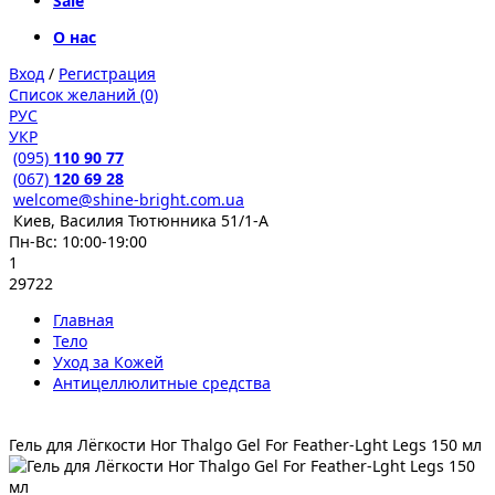
Sale
О нас
Вход
/
Регистрация
Список желаний (0)
РУС
УКР
(095)
110 90 77
(067)
120 69 28
welcome@shine-bright.com.ua
Киев, Василия Тютюнника 51/1-А
Пн-Вс: 10:00-19:00
1
29722
Главная
Тело
Уход за Кожей
Антицеллюлитные средства
Гель для Лёгкости Ног Thalgo Gel For Feather-Lght Legs 150 мл