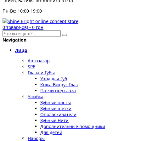
Киев, Василя Тютюнника 51/1а
Пн-Вс: 10:00-19:00
0
товар(-ов)
-
0 грн
Navigation
Лицо
Автозагар
SPF
Глаза и Губы
Уход для Губ
Кожа Вокруг Глаз
Патчи под глаза
Улыбка
Зубные пасты
Зубные щётки
Ополаскиватели
Зубные Нити
Дополнительные помощники
Для детей
Наборы