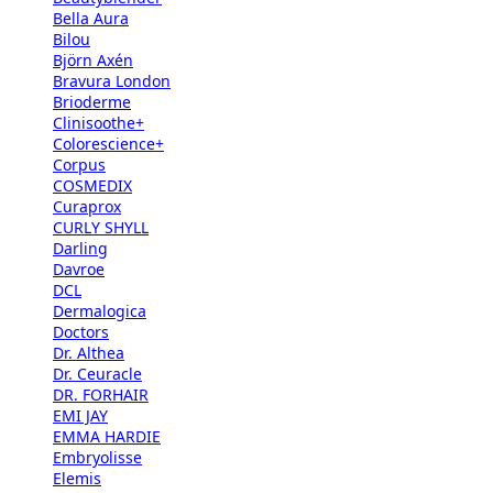
Bella Aura
Bilou
Björn Axén
Bravura London
Brioderme
Clinisoothe+
Colorescience+
Corpus
COSMEDIX
Curaprox
CURLY SHYLL
Darling
Davroe
DCL
Dermalogica
Doctors
Dr. Althea
Dr. Ceuracle
DR. FORHAIR
EMI JAY
EMMA HARDIE
Embryolisse
Elemis