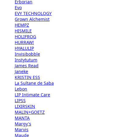
Erborian
Evo
EVY TECHNOLOGY
Grown Alchemist
HEMPZ
HISMILE
HOLIFROG
HURRAW!
HYALULIP
Invisibobble
Instytutum
James Read
Janeke
KRISTIN ESS
La Sultane de Saba
Lebon
LIP Intimate Care
LIPSS
LIXIRSKIN
MALIN+GOETZ
MANTA
Margy's
Marvis
Maude