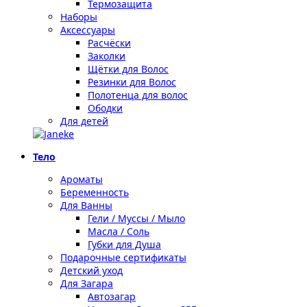
Термозащита
Наборы
Аксессуары
Расчёски
Заколки
Щётки для Волос
Резинки для Волос
Полотенца для волос
Ободки
Для детей
Тело
Ароматы
Беременность
Для Ванны
Гели / Муссы / Мыло
Масла / Соль
Губки для Душа
Подарочные сертификаты
Детский уход
Для Загара
Автозагар