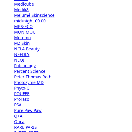
Medicube
Medik8
Melumé Skinscience
mid/night 00.00
MKS-ECO
MON MOU
Moremo
MZ Skin
NCLA Beauty
NEEDLY
NEQI
Patchology
Percent Science
Peter Thomas Roth
Photozyme MD
Phyto-C
POUFEE
Proraso
PSA
Pure Paw Paw
Q+A
Qtica
RARE PARIS