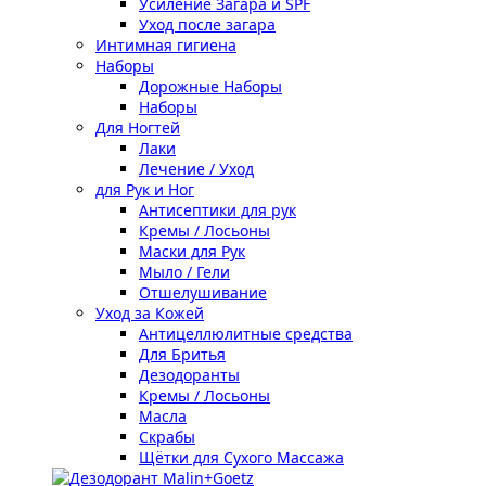
Усиление Загара и SPF
Уход после загара
Интимная гигиена
Наборы
Дорожные Наборы
Наборы
Для Ногтей
Лаки
Лечение / Уход
для Рук и Ног
Антисептики для рук
Кремы / Лосьоны
Маски для Рук
Мыло / Гели
Отшелушивание
Уход за Кожей
Антицеллюлитные средства
Для Бритья
Дезодоранты
Кремы / Лосьоны
Масла
Скрабы
Щётки для Сухого Массажа