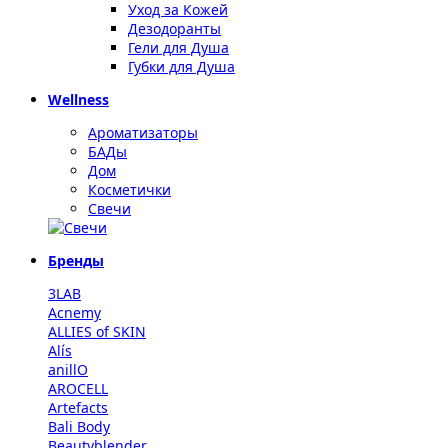
Уход за Кожей
Дезодоранты
Гели для Душа
Губки для Душа
Wellness
Ароматизаторы
БАДы
Дом
Косметички
Свечи
Бренды
3LAB
Acnemy
ALLIES of SKIN
Alís
anillO
AROCELL
Artefacts
Bali Body
Beautyblender