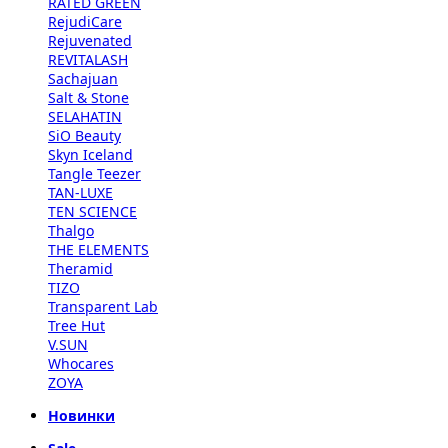
RATED GREEN
RejudiCare
Rejuvenated
REVITALASH
Sachajuan
Salt & Stone
SELAHATIN
SiO Beauty
Skyn Iceland
Tangle Teezer
TAN-LUXE
TEN SCIENCE
Thalgo
THE ELEMENTS
Theramid
TIZO
Transparent Lab
Tree Hut
V.SUN
Whocares
ZOYA
Новинки