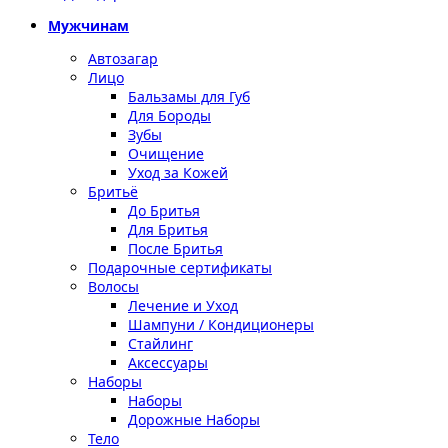
Мужчинам
Автозагар
Лицо
Бальзамы для Губ
Для Бороды
Зубы
Очищение
Уход за Кожей
Бритьё
До Бритья
Для Бритья
После Бритья
Подарочные сертификаты
Волосы
Лечение и Уход
Шампуни / Кондиционеры
Стайлинг
Аксессуары
Наборы
Наборы
Дорожные Наборы
Тело