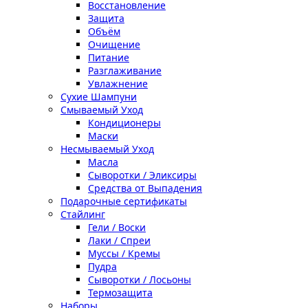
Восстановление
Защита
Объём
Очищение
Питание
Разглаживание
Увлажнение
Сухие Шампуни
Смываемый Уход
Кондиционеры
Маски
Несмываемый Уход
Масла
Сыворотки / Эликсиры
Средства от Выпадения
Подарочные сертификаты
Стайлинг
Гели / Воски
Лаки / Спреи
Муссы / Кремы
Пудра
Сыворотки / Лосьоны
Термозащита
Наборы