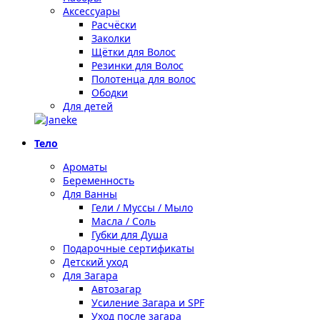
Аксессуары
Расчёски
Заколки
Щётки для Волос
Резинки для Волос
Полотенца для волос
Ободки
Для детей
Тело
Ароматы
Беременность
Для Ванны
Гели / Муссы / Мыло
Масла / Соль
Губки для Душа
Подарочные сертификаты
Детский уход
Для Загара
Автозагар
Усиление Загара и SPF
Уход после загара