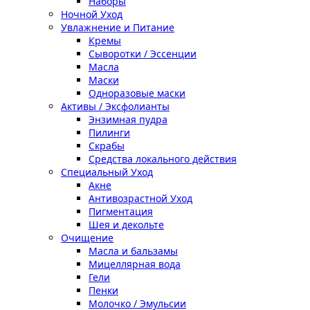
Наборы
Ночной Уход
Увлажнение и Питание
Кремы
Сыворотки / Эссенции
Масла
Маски
Одноразовые маски
Активы / Эксфолианты
Энзимная пудра
Пилинги
Скрабы
Средства локального действия
Специальный Уход
Акне
Антивозрастной Уход
Пигментация
Шея и декольте
Очищение
Масла и бальзамы
Мицеллярная вода
Гели
Пенки
Молочко / Эмульсии