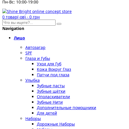
Пн-Вс: 10:00-19:00
0
товар(-ов)
-
0 грн
Navigation
Лицо
Автозагар
SPF
Глаза и Губы
Уход для Губ
Кожа Вокруг Глаз
Патчи под глаза
Улыбка
Зубные пасты
Зубные щётки
Ополаскиватели
Зубные Нити
Дополнительные помощники
Для детей
Наборы
Дорожные Наборы