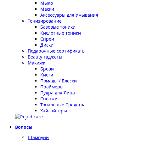
Мыло
Маски
Аксессуары для Умывания
Тонизирование
Базовые тоники
Кислотные тоники
Спреи
Диски
Подарочные сертификаты
Beauty-гаджеты
Макияж
Брови
Кисти
Помады / Блески
Праймеры
Пудра для Лица
Спонжи
Тональные Средства
Хайлайтеры
Волосы
Шампуни