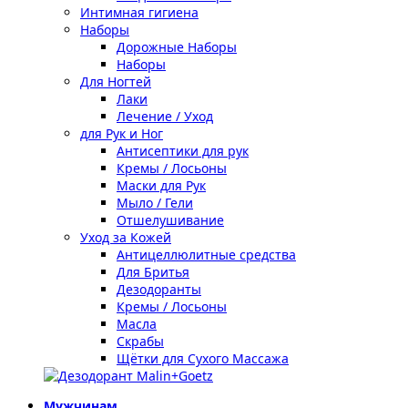
Интимная гигиена
Наборы
Дорожные Наборы
Наборы
Для Ногтей
Лаки
Лечение / Уход
для Рук и Ног
Антисептики для рук
Кремы / Лосьоны
Маски для Рук
Мыло / Гели
Отшелушивание
Уход за Кожей
Антицеллюлитные средства
Для Бритья
Дезодоранты
Кремы / Лосьоны
Масла
Скрабы
Щётки для Сухого Массажа
Мужчинам