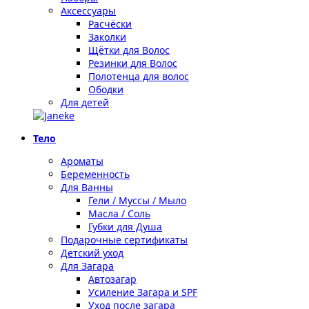
Аксессуары
Расчёски
Заколки
Щётки для Волос
Резинки для Волос
Полотенца для волос
Ободки
Для детей
Тело
Ароматы
Беременность
Для Ванны
Гели / Муссы / Мыло
Масла / Соль
Губки для Душа
Подарочные сертификаты
Детский уход
Для Загара
Автозагар
Усиление Загара и SPF
Уход после загара