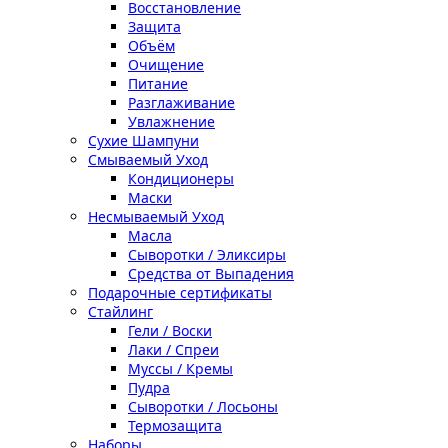
Восстановление
Защита
Объём
Очищение
Питание
Разглаживание
Увлажнение
Сухие Шампуни
Смываемый Уход
Кондиционеры
Маски
Несмываемый Уход
Масла
Сыворотки / Эликсиры
Средства от Выпадения
Подарочные сертификаты
Стайлинг
Гели / Воски
Лаки / Спреи
Муссы / Кремы
Пудра
Сыворотки / Лосьоны
Термозащита
Наборы