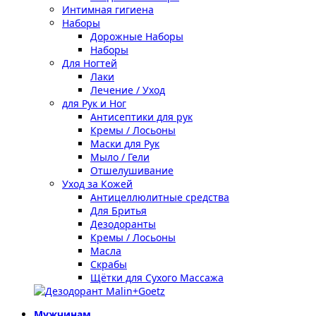
Интимная гигиена
Наборы
Дорожные Наборы
Наборы
Для Ногтей
Лаки
Лечение / Уход
для Рук и Ног
Антисептики для рук
Кремы / Лосьоны
Маски для Рук
Мыло / Гели
Отшелушивание
Уход за Кожей
Антицеллюлитные средства
Для Бритья
Дезодоранты
Кремы / Лосьоны
Масла
Скрабы
Щётки для Сухого Массажа
Мужчинам