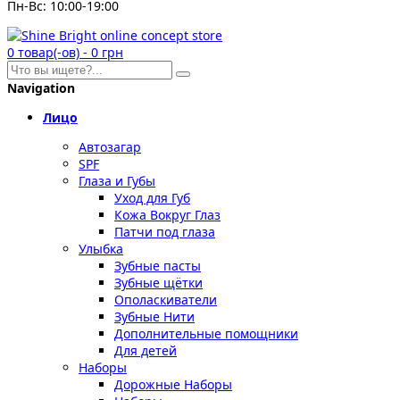
Пн-Вс: 10:00-19:00
0
товар(-ов)
-
0 грн
Navigation
Лицо
Автозагар
SPF
Глаза и Губы
Уход для Губ
Кожа Вокруг Глаз
Патчи под глаза
Улыбка
Зубные пасты
Зубные щётки
Ополаскиватели
Зубные Нити
Дополнительные помощники
Для детей
Наборы
Дорожные Наборы