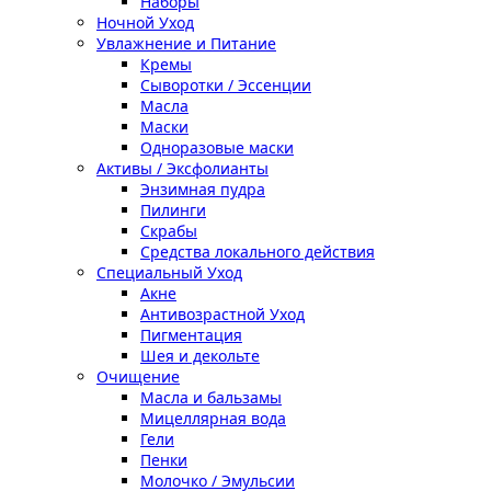
Наборы
Ночной Уход
Увлажнение и Питание
Кремы
Сыворотки / Эссенции
Масла
Маски
Одноразовые маски
Активы / Эксфолианты
Энзимная пудра
Пилинги
Скрабы
Средства локального действия
Специальный Уход
Акне
Антивозрастной Уход
Пигментация
Шея и декольте
Очищение
Масла и бальзамы
Мицеллярная вода
Гели
Пенки
Молочко / Эмульсии