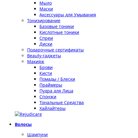
Мыло
Маски
Аксессуары для Умывания
Тонизирование
Базовые тоники
Кислотные тоники
Спреи
Диски
Подарочные сертификаты
Beauty-гаджеты
Макияж
Брови
Кисти
Помады / Блески
Праймеры
Пудра для Лица
Спонжи
Тональные Средства
Хайлайтеры
Волосы
Шампуни