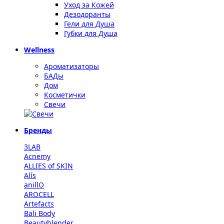
Уход за Кожей
Дезодоранты
Гели для Душа
Губки для Душа
Wellness
Ароматизаторы
БАДы
Дом
Косметички
Свечи
Бренды
3LAB
Acnemy
ALLIES of SKIN
Alís
anillO
AROCELL
Artefacts
Bali Body
Beautyblender