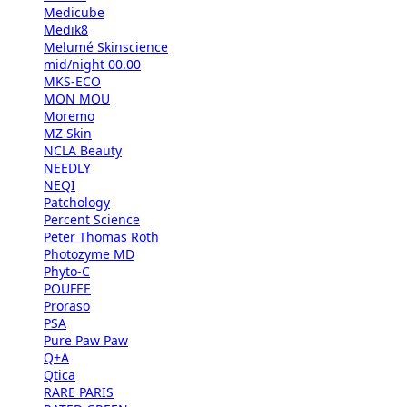
Medicube
Medik8
Melumé Skinscience
mid/night 00.00
MKS-ECO
MON MOU
Moremo
MZ Skin
NCLA Beauty
NEEDLY
NEQI
Patchology
Percent Science
Peter Thomas Roth
Photozyme MD
Phyto-C
POUFEE
Proraso
PSA
Pure Paw Paw
Q+A
Qtica
RARE PARIS