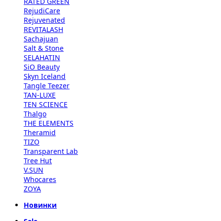
RATED GREEN
RejudiCare
Rejuvenated
REVITALASH
Sachajuan
Salt & Stone
SELAHATIN
SiO Beauty
Skyn Iceland
Tangle Teezer
TAN-LUXE
TEN SCIENCE
Thalgo
THE ELEMENTS
Theramid
TIZO
Transparent Lab
Tree Hut
V.SUN
Whocares
ZOYA
Новинки