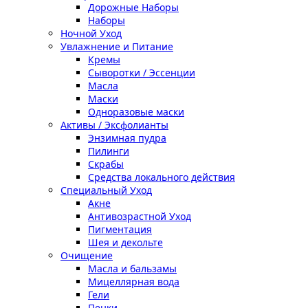
Дорожные Наборы
Наборы
Ночной Уход
Увлажнение и Питание
Кремы
Сыворотки / Эссенции
Масла
Маски
Одноразовые маски
Активы / Эксфолианты
Энзимная пудра
Пилинги
Скрабы
Средства локального действия
Специальный Уход
Акне
Антивозрастной Уход
Пигментация
Шея и декольте
Очищение
Масла и бальзамы
Мицеллярная вода
Гели
Пенки