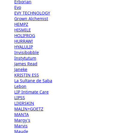
Erborian
Evo
EVY TECHNOLOGY
Grown Alchemist
HEMPZ
HISMILE
HOLIFROG
HURRAW!
HYALULIP
Invisibobble
Instytutum
James Read
Janeke
KRISTIN ESS
La Sultane de Saba
Lebon
LIP Intimate Care
LIPSS
LIXIRSKIN
MALIN+GOETZ
MANTA
Margy's
Marvis
Maude