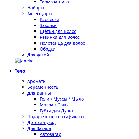
Термозащита
Наборы
Аксессуары
Расчёски
Заколки
Щётки для Волос
Резинки для Волос
Полотенца для волос
Ободки
Для детей
Тело
Ароматы
Беременность
Для Ванны
Гели / Муссы / Мыло
Масла / Соль
Губки для Душа
Подарочные сертификаты
Детский уход
Для Загара
Автозагар