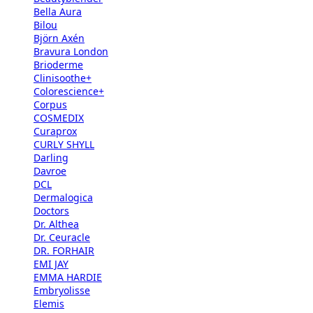
Bella Aura
Bilou
Björn Axén
Bravura London
Brioderme
Clinisoothe+
Colorescience+
Corpus
COSMEDIX
Curaprox
CURLY SHYLL
Darling
Davroe
DCL
Dermalogica
Doctors
Dr. Althea
Dr. Ceuracle
DR. FORHAIR
EMI JAY
EMMA HARDIE
Embryolisse
Elemis