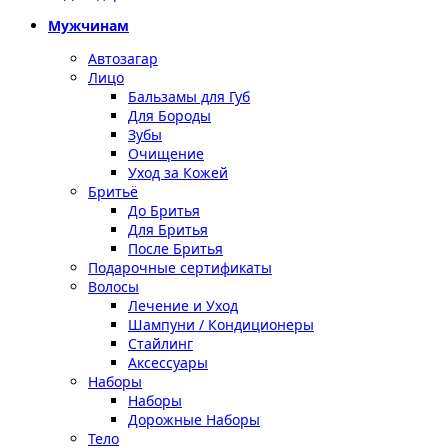
Мужчинам
Автозагар
Лицо
Бальзамы для Губ
Для Бороды
Зубы
Очищение
Уход за Кожей
Бритьё
До Бритья
Для Бритья
После Бритья
Подарочные сертификаты
Волосы
Лечение и Уход
Шампуни / Кондиционеры
Стайлинг
Аксессуары
Наборы
Наборы
Дорожные Наборы
Тело