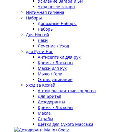
Усиление Загара и SPF
Уход после загара
Интимная гигиена
Наборы
Дорожные Наборы
Наборы
Для Ногтей
Лаки
Лечение / Уход
для Рук и Ног
Антисептики для рук
Кремы / Лосьоны
Маски для Рук
Мыло / Гели
Отшелушивание
Уход за Кожей
Антицеллюлитные средства
Для Бритья
Дезодоранты
Кремы / Лосьоны
Масла
Скрабы
Щётки для Сухого Массажа