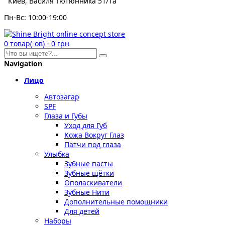
Киев, Василя Тютюнника 51/1а
Пн-Вс: 10:00-19:00
0
товар(-ов)
-
0 грн
Navigation
Лицо
Автозагар
SPF
Глаза и Губы
Уход для Губ
Кожа Вокруг Глаз
Патчи под глаза
Улыбка
Зубные пасты
Зубные щётки
Ополаскиватели
Зубные Нити
Дополнительные помощники
Для детей
Наборы