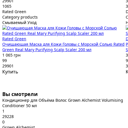
29901
3
1065
3
Rated Green
D
Category products
C
Смываемый Уход
Rated Green
D
Очищающая Маска для Кожи Головы с Морской Солью Rated
Р
Green Real Mary Purifying Scalp Scaler 200 мл
S
1 065 грн
3
99
9
29901
3
Купить
Вы смотрели
Кондиционер для Объёма Волос Grown Alchemist Volumising
Conditioner 50 мл
1
29228
0
Grown Alchemist